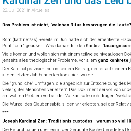
Kardinal Zen und das Leid b
22. Juli 2021 in Aktuelles
Das Problem ist nicht, ‘welchen Ritus bevorzugen die Leute
Rom (
kath.net
/as) Bereits im Juni hatte sich der emeritierte E
Pontificum” geäußert. Was damals für den Kardinal “
besorgniser
Viele können und wollen sich mit einem teilweise niveaulosen Do
jenseits alles theologischer Probleme, vor allem
ganz konkrete 
Der Kardinal präzisiert nun in seinem Beitrag, den er auf seinem
in den letzten Jahrhunderten konzipiert wurde.
Die “gründliche” Umfragen, die angeblich zur Entscheidung des Mo
vieler guter Menschen verletzen”. Das Dokument sei voll von un
am wahren Problem vorbei: der Vatikan solle nicht fragen “welch
Die Wurzel des Glaubensabfalls, den wir erlebten, sei der Relativ
***
Joseph Kardinal Zen: Traditionis custodes - warum so viel H
Die Befürchtungen über ein in der Gerüchte Küche beredetes Dok