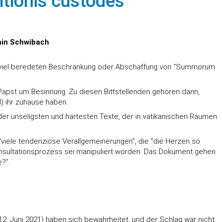
itionis custodes’
rmin Schwibach
nur viel beredeten Beschränkung oder Abschaffung von “Summorum
 Papst um Besinnung. Zu diesen Bittstellenden gehören dann,
M) ihr zuhause haben.
 der unseligsten und härtesten Texte, der in vatikanischen Räumen
 “viele tendenziöse Verallgemeinerungen”, die "die Herzen so
onsultationsprozess sei manipuliert worden. Das Dokument gehen
?”.
. Juni 2021) haben sich bewahrheitet, und der Schlag war nicht