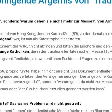
ringende Ärgernis von ‘Trad
?’, sondern: ‘warum gehen sie nicht mehr zur Messe?’. Von A
rzbischof von Hong Kong, Joseph KardinalZen (89), zu der damals 
regend
” war, ist nun als Katastrophe eingetreten.
kument der Willkür nicht abfinden und bitten die Bischöfe und den
junge Katholiken
, die in der traditionellen lateinischen Messe (TL
 Blog veröffentlichte, die wesentlichen Punkte und Fragen zu einem
tu proprio führte, habe ihn nicht erreicht. Das Dokument enthalte
begründeten, verletzenden Verallgemeinerungen. Der angebliche K
en Ritus bevorzugst du?”, sondern “warum gehst du nicht zur Messe
ismus oder “der Glaube, dass jetzt alles geändert werden kann”.
ärte? Das wahre Problem wird nicht gestreift
ument "gegen" die tridentinische Messe (siehe meinen Blog vom 12