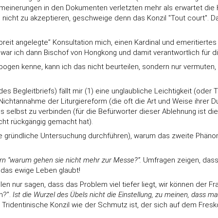
lgemeinerungen in den Dokumenten verletzten mehr als erwartet die 
 nicht zu akzeptieren, geschweige denn das Konzil "Tout court". Dar
reit angelegte” Konsultation mich, einen Kardinal und emeritiertes
9 war ich dann Bischof von Hongkong und damit verantwortlich fü
en kenne, kann ich das nicht beurteilen, sondern nur vermuten, d
s Begleitbriefs) fällt mir (1) eine unglaubliche Leichtigkeit (od
 Nichtannahme der Liturgiereform (die oft die Art und Weise ihrer
ls selbst zu verbinden (für die Befürworter dieser Ablehnung ist die
cht rückgängig gemacht hat).
ine gründliche Untersuchung durchführen), warum das zweite Phänome
dern “warum gehen sie nicht mehr zur Messe?”.
Umfragen zeigen, dass 
n das ewige Leben glaubt!
llen nur sagen, dass das Problem viel tiefer liegt, wir können der 
n?”.
Ist die Wurzel des Übels nicht die Einstellung, zu meinen, dass ma
 Tridentinische Konzil wie der Schmutz ist, der sich auf dem Fres