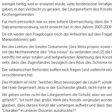
weniger heftig, weil er erwartet wurde, viele tendenziöse Veral
gaben, in den Verdacht zu geraten, die Liturgiereform des Konzils
Kirchengemeinden.
Für mich persönlich war es eine bittere Überraschung, dass die “b
Sakramentenordnung, nicht erreicht hat. In den Jahren 2007-200
Da ich weder den Fragebogen noch die Antworten auf den Fragebog
Manipulationen) gab.
Bei der Lektüre der beiden Dokumente (des Motu proprio sowie de
mit der Nichtannahme des “ritus novus” zu verbinden und (2) die
betrifft) mit einer totalen und tiefgreifenden Ablehnung des Konzi
sehr, dass das Zugeständnis bezüglich des Ritus das Schisma ni
Die vatikanischen Behörden sollten sich fragen (und vielleicht e
verschlimmert hat.
Das Problem ist nicht: “welchen Ritus bevorzugen die Leute?”, son
die reale Gegenwart Jesu in der Eucharistie glaubt, nicht mehr a
Wir geben sicher nicht der Liturgiereform die Schuld, aber wir wo
gefehlt?”, “ist nicht das große Werk des Konzils vergeudet worde
glauben, dass dieses Konzil alle vorherigen aufhebt und dass das
"Liturgiker" in unserer Diözese ausdrückte)?