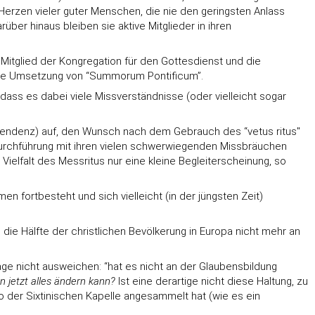
Herzen vieler guter Menschen, die nie den geringsten Anlass
über hinaus bleiben sie aktive Mitglieder in ihren
 Mitglied der Kongregation für den Gottesdienst und die
r die Umsetzung von “Summorum Pontificum”.
ass es dabei viele Missverständnisse (oder vielleicht sogar
er Tendenz) auf, den Wunsch nach dem Gebrauch des “vetus ritus"
 Durchführung mit ihren vielen schwerwiegenden Missbräuchen
 Vielfalt des Messritus nur eine kleine Begleiterscheinung, so
n fortbesteht und sich vielleicht (in der jüngsten Zeit)
die Hälfte der christlichen Bevölkerung in Europa nicht mehr an
Frage nicht ausweichen: “hat es nicht an der Glaubensbildung
n jetzt alles ändern kann?
Ist eine derartige nicht diese Haltung, zu
ko der Sixtinischen Kapelle angesammelt hat (wie es ein