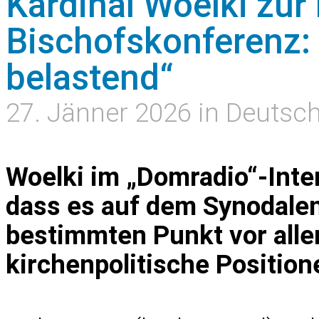
Kardinal Woelki zur 
Bischofskonferenz: 
belastend“
27. Jänner 2026 in Deutsc
Woelki im „Domradio“-Inter
dass es auf dem Synodale
bestimmten Punkt vor all
kirchenpolitische Positio