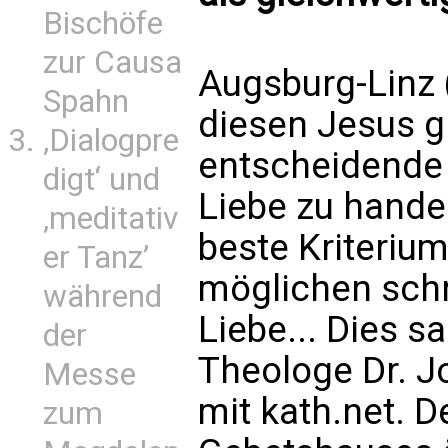
Bischöfe
zur Causa
Augsburg-Linz 
Spahn
diesen Jesus gl
‚Dialogpre
entscheidende 
digt‘ und
Liebe zu handel
‚meditativ
beste Kriteriu
er Tanz’
möglichen schr
während
Liebe... Dies 
der
Theologe Dr. J
Messe
mit kath.net. D
zum