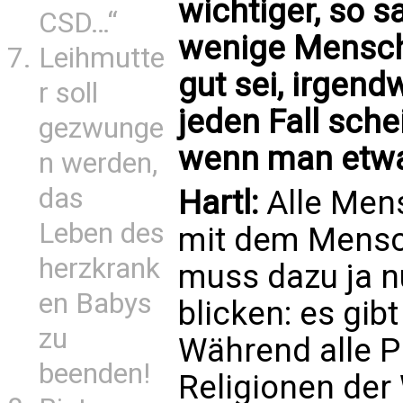
wichtiger, so 
CSD…“
wenige Mensch
Leihmutte
gut sei, irgen
r soll
jeden Fall schei
gezwunge
wenn man etwas 
n werden,
das
Hartl:
Alle Men
Leben des
mit dem Mensc
herzkrank
muss dazu ja n
en Babys
blicken: es gib
zu
Während alle P
beenden!
Religionen der 