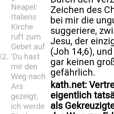
Neapel:
Zeichen des Ch
Italiens
bei mir die un
Kirche
suggeriere, z
ruft zum
Jesu, der einz
Gebet auf
(Joh 14,6), und
'Du hast
gar keinen gro
mir den
gefährlich.
Weg nach
kath.net: Vertr
Ars
eigentlich tats
gezeigt;
als Gekreuzigt
ich werde