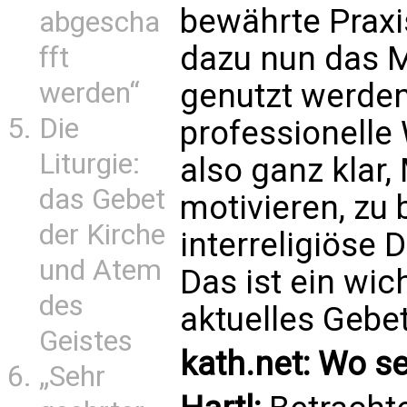
bewährte Praxis
abgescha
dazu nun das 
fft
genutzt werden
werden“
Die
professionelle 
Liturgie:
also ganz klar
das Gebet
motivieren, zu 
der Kirche
interreligiöse 
und Atem
Das ist ein wic
des
aktuelles Gebe
Geistes
kath.net: Wo set
„Sehr