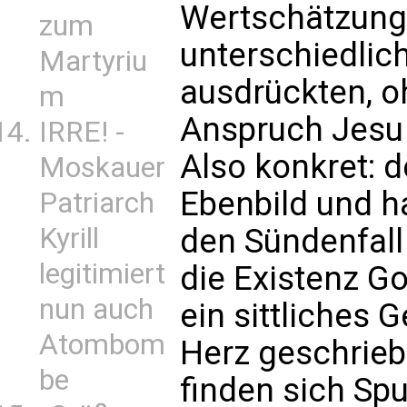
Wertschätzung
zum
unterschiedlic
Martyriu
ausdrückten, o
m
Anspruch Jesu 
IRRE! -
Also konkret: 
Moskauer
Ebenbild und h
Patriarch
den Sündenfall 
Kyrill
legitimiert
die Existenz Go
nun auch
ein sittliches 
Atombom
Herz geschrie
be
finden sich Spu