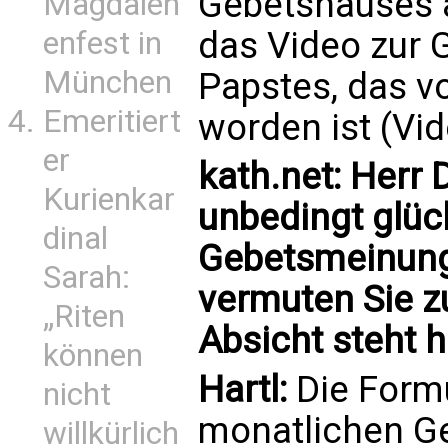
Gebetshauses 
Magdalen
das Video zur
enfest in
München
Papstes, das 
Emeritiert
worden ist (Vid
er
kath.net: Herr D
Kurienkar
unbedingt glüc
dinal
Gebetsmeinung
Sarah:
vermuten Sie z
„Riten
Absicht steht 
können
Hartl:
Die Formu
nicht
monatlichen Ge
willkürlich