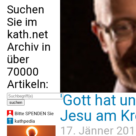
Suchen
Sie im
kath.net
Archiv in
über
70000
Artikeln:
'Gott hat u
Jesu am Kre
17. Jänner 201