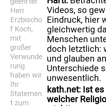
Hartl:
Betracht
geehrter
Videos, so gew
Herr
Eindruck, hier 
Erzbischo
gleichwertig d
f Koch,
mit
Menschen unter
großer
doch letztlich: 
Verwunde
und glauben an 
rung
Unterschiede s
haben wir
unwesentlich.
Ihr
kath.net: Ist es
Statemen
welcher Religio
t zum