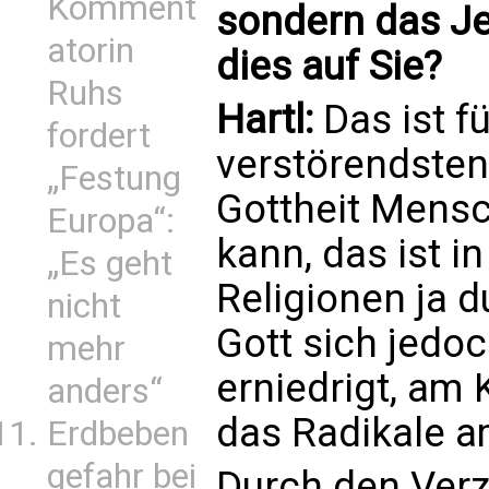
Komment
sondern das Je
atorin
dies auf Sie?
Ruhs
Hartl:
Das ist f
fordert
verstörendsten
„Festung
Gottheit Mens
Europa“:
kann, das ist i
„Es geht
Religionen ja 
nicht
Gott sich jedoc
mehr
erniedrigt, am 
anders“
das Radikale a
Erdbeben
gefahr bei
Durch den Verz