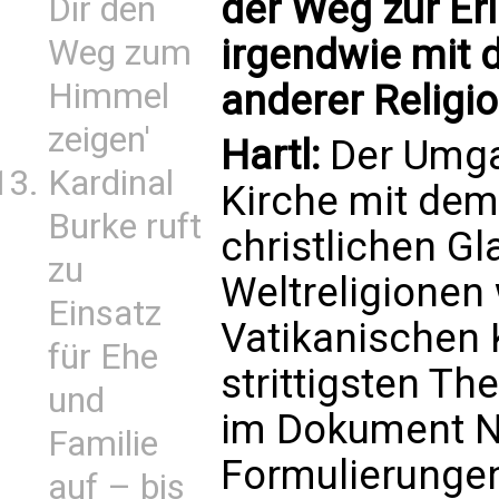
der Weg zur Er
Dir den
irgendwie mit
Weg zum
Himmel
anderer Religi
zeigen'
Hartl:
Der Umga
Kardinal
Kirche mit de
Burke ruft
christlichen G
zu
Weltreligionen
Einsatz
Vatikanischen 
für Ehe
strittigsten T
und
im Dokument N
Familie
Formulierungen
auf – bis