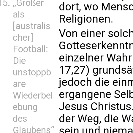
„Größer
dort, wo Mensc
als
Religionen.
[australis
Von einer solc
cher]
Gotteserkenntn
Football:
einzelner Wahr
Die
17,27) grundsät
unstoppb
jedoch die einm
are
ergangene Selb
Wiederbel
Jesus Christus.
ebung
der Weg, die W
des
sein und nie
Glaubens“