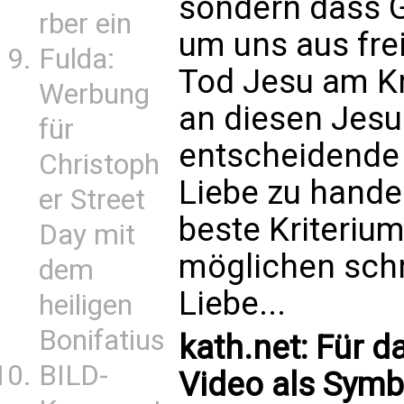
sondern dass 
rber ein
um uns aus fre
Fulda:
Tod Jesu am Kr
Werbung
an diesen Jesus
für
entscheidende 
Christoph
Liebe zu handel
er Street
beste Kriteriu
Day mit
möglichen schr
dem
Liebe...
heiligen
Bonifatius
kath.net: Für d
BILD-
Video als Symb