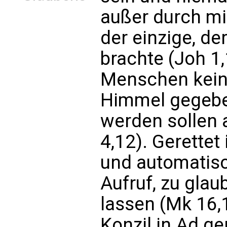
außer durch mic
der einzige, de
brachte (Joh 1,
Menschen kei
Himmel gegeben
werden sollen
4,12). Gerettet 
und automatisc
Aufruf, zu glau
lassen (Mk 16,
Konzil in Ad g