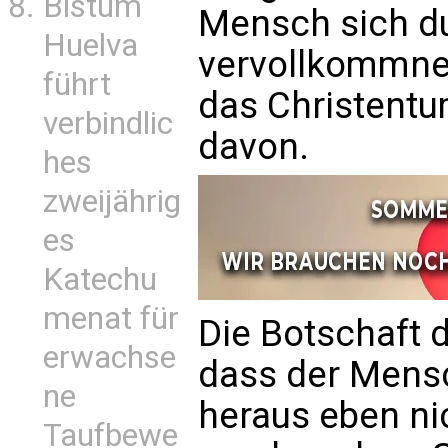
Bistum
Mensch sich d
Huelva
vervollkommnen
führt
das Christentu
verbindlic
davon.
hes
zweijährig
es
Katechu
menat für
Die Botschaft 
erwachse
dass der Mensc
ne
heraus eben ni
Taufbewe