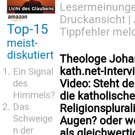
Lesermeinung
Druckansicht
|
Top-15
Tippfehler mel
meist-
diskutiert
Theologe Johan
kath.net-Inter
Ein Signal
Video: Steht d
des
die katholisch
Himmels?
Das
Religionsplural
Schweige
Augen? oder we
n der
als gleichwertig