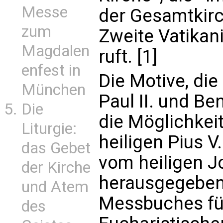
Messe
der Gesamtkirch
zum
Zweite Vatikan
Magdalen
ruft. [1]
enfest in
Die Motive, di
München
Paul II. und Be
Die
die Möglichkei
Liturgie:
heiligen Pius 
das Gebet
vom heiligen J
der Kirche
herausgegebe
und Atem
Messbuches für
des