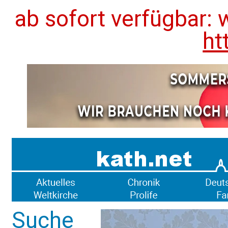
ab sofort verfügbar: 
ht
Suche