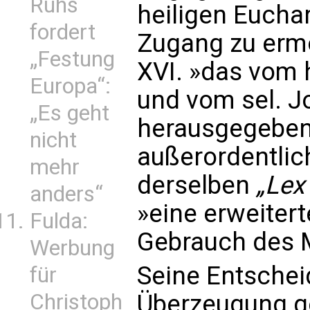
Ruhs
heiligen Euchar
fordert
Zugang zu ermö
„Festung
XVI. »das vom h
Europa“:
und vom sel. J
„Es geht
herausgegeben
nicht
außerordentlic
mehr
derselben
„Lex
anders“
»eine erweiter
Fulda:
Gebrauch des M
Werbung
Seine Entschei
für
Christoph
Überzeugung ge