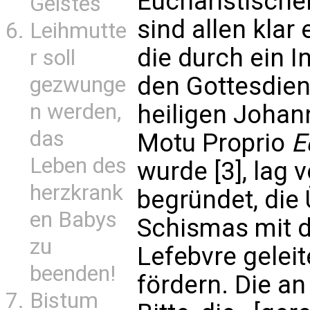
Eucharistische
Geistes
sind allen klar 
Leihmutte
die durch ein I
r soll
den Gottesdiens
gezwunge
n werden,
heiligen Johan
das
Motu Proprio
E
Leben des
wurde [3], lag 
herzkrank
begründet, die
en Babys
Schismas mit d
zu
Lefebvre gelei
beenden!
fördern. Die an
Bistum