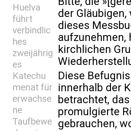
Bitte, die »[ge
Huelva
der Gläubigen,
führt
dieses Messbu
verbindlic
aufzunehmen, h
hes
kirchlichen Gru
zweijährig
Wiederherstellu
es
Diese Befugnis
Katechu
innerhalb der K
menat für
erwachse
betrachtet, das
ne
promulgierte R
Taufbewe
gebrauchen, wo