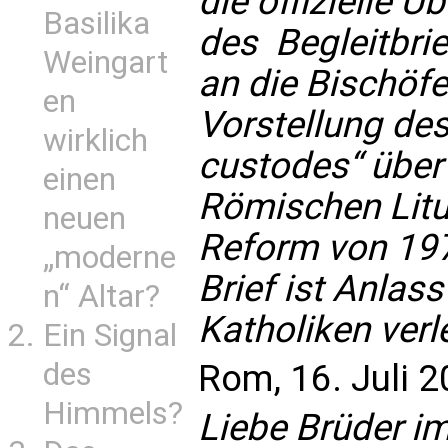
die offizielle 
Basilika
des Begleitbri
Weingart
an die Bischöfe 
en
Vorstellung des
wirklich
custodes“ über
einen
Römischen Litur
neuen
Reform von 1970
„moderne
Brief ist Anlass
n“ Altar?
Katholiken verle
Ein Signal
des
Rom, 16. Juli 
Himmels?
Liebe Brüder i