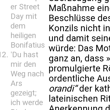
er Street
Maßnahme eine
Day mit
Beschlüsse des
dem
Konzils nicht 
heiligen
und damit sein
Bonifatius
würde: Das Mot
'Du hast
ganz an, dass »
mir den
promulgierte 
Weg nach
ordentliche A
Ars
orandi“
der kat
gezeigt;
lateinischen Rit
ich werde
Anerkennung d