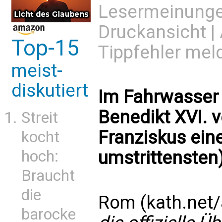
Lesermeinung
Druckansicht
|
Top-15
Tippfehler mel
meist-
diskutiert
Im Fahrwasser
Benedikt XVI. v
Streit
Franziskus eine
kocht
hoch:
umstrittensten
Braucht
die
Rom (kath.net
barocke