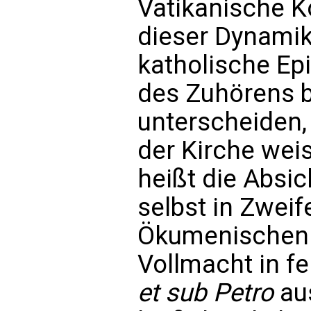
Vatikanische K
dieser Dynamik 
katholische Ep
des Zuhörens 
unterscheiden,
der Kirche weis
heißt die Absic
selbst in Zweif
Ökumenischen K
Vollmacht in f
et sub Petro
aus