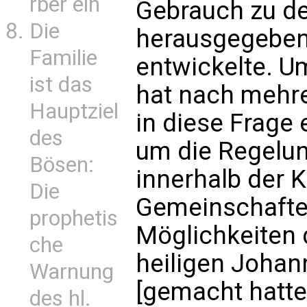
rber ein
Gebrauch zu de
Die
herausgegebe
Familie
entwickelte. Um
ist das
hat nach mehre
Hauptziel
in diese Frage 
des
um die Regelun
Bösen:
innerhalb der K
Die
Gemeinschafte
prophetis
Möglichkeiten 
che
heiligen Johan
Warnung
[gemacht hatte
des hl.