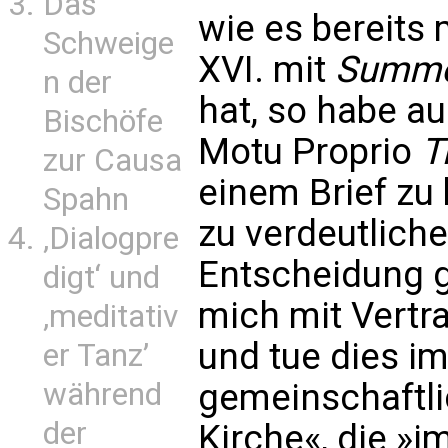
Das
wie es bereits
Schweige
XVI. mit
Summo
n der
hat, so habe au
Bischöfe
Motu Proprio
T
zur Causa
einem Brief zu
Spahn
zu verdeutliche
‚Dialogpre
Entscheidung 
digt‘ und
mich mit Vertr
‚meditativ
und tue dies i
er Tanz’
während
gemeinschaftli
der
Kirche«, die »