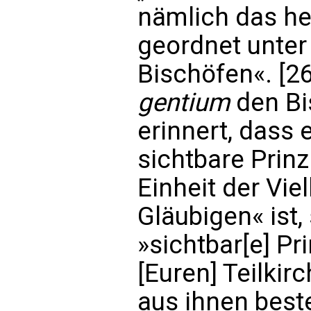
nämlich das hei
geordnet unter
Bischöfen«. [
gentium
den Bi
erinnert, dass
sichtbare Prin
Einheit der Vie
Gläubigen« ist,
»sichtbar[e] P
[Euren] Teilkir
aus ihnen beste