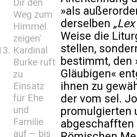
Dir den
»als außerorde
Weg zum
derselben
„Lex
Himmel
Weise die Litu
zeigen'
stellen, sonde
Kardinal
bestimmt, den 
Burke ruft
Gläubigen« e
zu
ihnen zu gewä
Einsatz
der vom sel. J
für Ehe
und
promulgierten 
Familie
abgeschafften 
auf – bis
Römischen Mes