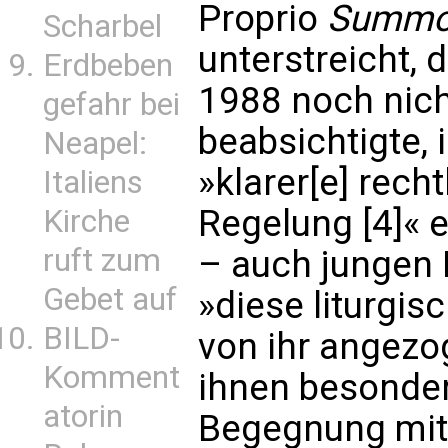
Proprio
Summor
Scharbel
unterstreicht, 
Erdbeben
1988 noch nich
gefahr bei
beabsichtigte, 
Neapel:
»klarer[e] recht
Italiens
Regelung [4]« 
Kirche
ruft zum
– auch jungen
Gebet auf
»diese liturgi
BILD-
von ihr angezo
Komment
ihnen besonde
atorin
Begegnung mit