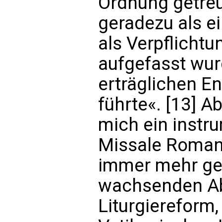
Ordnung getreu
geradezu als e
als Verpflichtun
aufgefasst wur
erträglichen En
führte«. [13] A
mich ein instr
Missale Romanu
immer mehr gek
wachsenden Ab
Liturgiereform