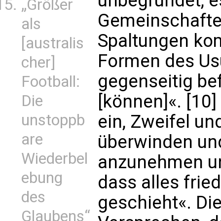
unbegründet, e
„Größer
Gemeinschaften
als
Spaltungen ko
[australis
Formen des Us
cher]
gegenseitig be
Football:
[können]«. [10]
Die
unstoppb
ein, Zweifel u
are
überwinden un
Wiederbel
anzunehmen un
ebung
dass alles frie
des
geschieht«. Di
Glaubens“