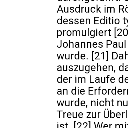
Ausdruck im R
dessen Editio t
promulgiert [2
Johannes Paul I
wurde. [21] Da
auszugehen, da
der im Laufe d
an die Erforder
wurde, nicht nu
Treue zur Über
ist. [22] Wer m