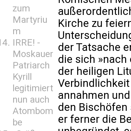
zum
außerordentlic
Martyriu
Kirche zu feiern
m
Unterscheidung
IRRE! -
der Tatsache er
Moskauer
die sich »nach
Patriarch
der heiligen Lit
Kyrill
Verbindlichkeit
legitimiert
annahmen und 
nun auch
den Bischöfen s
Atombom
er ferner die B
be