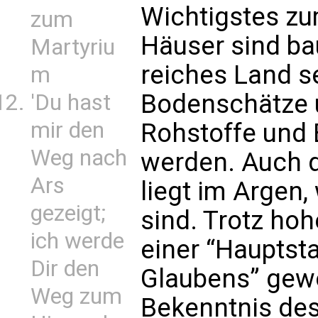
Wichtigstes zu
zum
Häuser sind bau
Martyriu
reiches Land se
m
Bodenschätze 
'Du hast
mir den
Rohstoffe und 
Weg nach
werden. Auch 
Ars
liegt im Argen,
gezeigt;
sind. Trotz hoh
ich werde
einer “Hauptsta
Dir den
Glaubens” gewo
Weg zum
Bekenntnis des