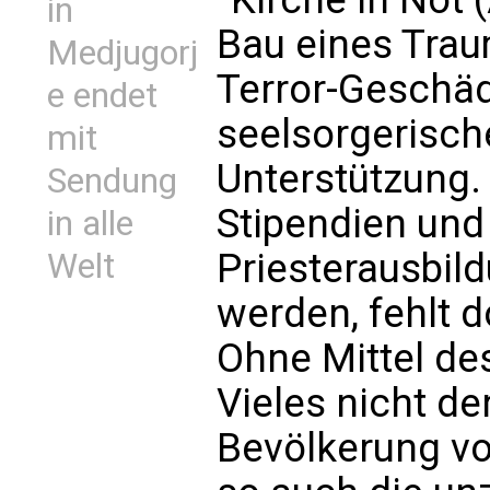
in
Bau eines Trau
Medjugorj
Terror-Geschäd
e endet
seelsorgerisch
mit
Unterstützung. 
Sendung
Stipendien und
in alle
Priesterausbil
Welt
werden, fehlt d
Ohne Mittel de
Vieles nicht de
Bevölkerung vo