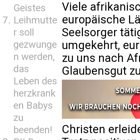
Viele afrikanisc
Geistes
europäische Lä
Leihmutte
Seelsorger täti
r soll
umgekehrt, eur
gezwunge
n werden,
zu uns nach Afr
das
Glaubensgut zu
Leben des
herzkrank
en Babys
zu
Christen erlei
beenden!