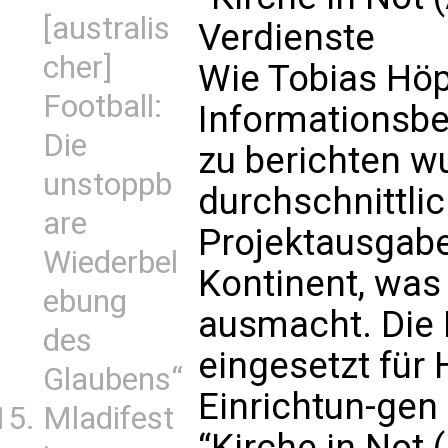
[australis
Verdienste
cher]
Wie Tobias Höp
Football:
Informationsbe
Die
zu berichten wu
unstoppb
durchschnittlic
are
Projektausgabe
Wiederbel
Kontinent, was 
ebung
ausmacht. Die 
des
eingesetzt für 
Glaubens“
Einrichtun-ge
Mladifest
“Kirche in Not 