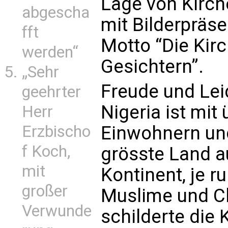
Lage von Kirch
abgescha
mit Bilderpräse
fft
Motto “Die Kir
werden“
Gesichtern”.
„Sehr
Freude und Leid
geehrter
Nigeria ist mit
Herr
Erzbischo
Einwohnern un
f Koch,
grösste Land a
mit
Kontinent, je r
großer
Muslime und Ch
Verwunde
schilderte die 