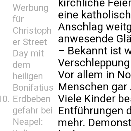
kirchliche Fei
Werbung
eine katholisc
für
Anschlag weitg
Christoph
anwesende Gläu
er Street
– Bekannt ist w
Day mit
Verschleppung
dem
Vor allem in N
heiligen
Menschen gar 
Bonifatius
Viele Kinder b
Erdbeben
Entführungen d
gefahr bei
Neapel:
mehr. Demonstr