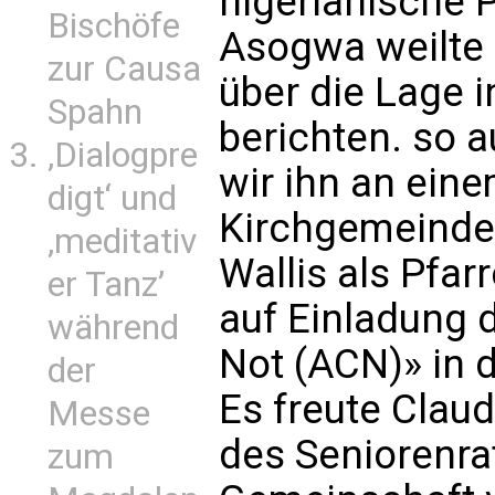
nigerianische P
Bischöfe
Asogwa weilte 
zur Causa
über die Lage i
Spahn
berichten. so a
‚Dialogpre
wir ihn an ein
digt‘ und
Kirchgemeinde 
‚meditativ
Wallis als Pfarr
er Tanz’
auf Einladung d
während
Not (ACN)» in 
der
Es freute Claud
Messe
des Seniorenrat
zum