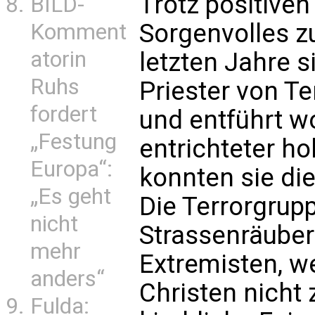
Trotz positiven
BILD-
Sorgenvolles z
Komment
atorin
letzten Jahre s
Ruhs
Priester von T
fordert
und entführt w
„Festung
entrichteter 
Europa“:
konnten sie die
„Es geht
Die Terrorgrup
nicht
Strassenräuber
mehr
Extremisten, w
anders“
Christen nicht
Fulda: