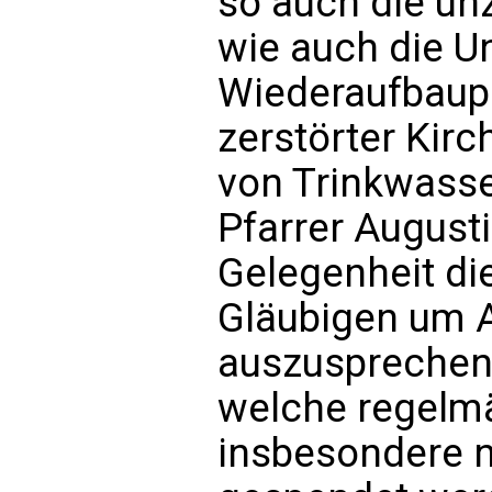
so auch die unz
wie auch die U
Wiederaufbaupr
zerstörter Kir
von Trinkwasse
Pfarrer August
Gelegenheit di
Gläubigen um 
auszusprechen f
welche regelmäs
insbesondere na