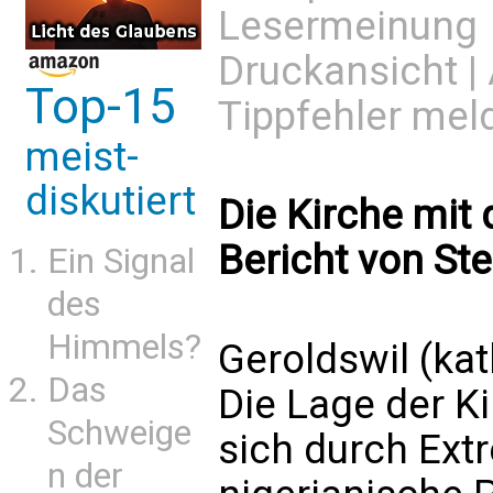
Lesermeinung
Druckansicht
|
Top-15
Tippfehler mel
meist-
diskutiert
Die Kirche mit 
Bericht von Ste
Ein Signal
des
Himmels?
Geroldswil (ka
Das
Die Lage der Ki
Schweige
sich durch Ext
n der