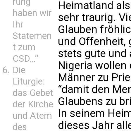
rung
Heimatland als
haben wir
sehr traurig. V
Ihr
Glauben fröhli
Statemen
und Offenheit,
t zum
stets gute und
CSD…“
Nigeria wollen 
Die
Männer zu Prie
Liturgie:
“damit den Men
das Gebet
Glaubens zu br
der Kirche
In seinem Hei
und Atem
dieses Jahr all
des