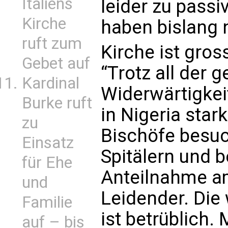
Italiens
leider zu pass
Kirche
haben bislang n
ruft zum
Kirche ist gro
Gebet auf
“Trotz all der 
Kardinal
Widerwärtigkeit
Burke ruft
in Nigeria star
zu
Bischöfe besu
Einsatz
Spitälern und 
für Ehe
Anteilnahme am
und
Leidender. Die 
Familie
ist betrüblich.
auf – bis