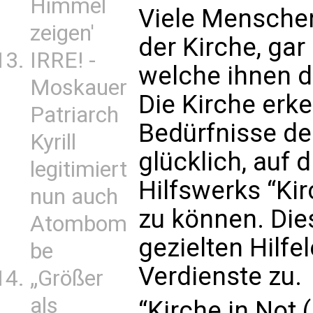
Himmel
Viele Menschen
zeigen'
der Kirche, gar 
IRRE! -
welche ihnen d
Moskauer
Die Kirche erk
Patriarch
Bedürfnisse de
Kyrill
glücklich, auf 
legitimiert
Hilfswerks “Kir
nun auch
zu können. Di
Atombom
gezielten Hilfe
be
Verdienste zu.
„Größer
als
“Kirche in Not 