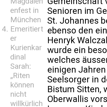
Gemeinschaft 
Magdalen
Senioren im Ge
enfest in
München
St. Johannes b
Emeritiert
ebenso den ein
er
Henryk Walczak
Kurienkar
wurde ein bes
dinal
welches äussers
Sarah:
einigen Jahren 
„Riten
Seelsorger in d
können
Bistum Sitten, 
nicht
Oberwallis vors
willkürlich