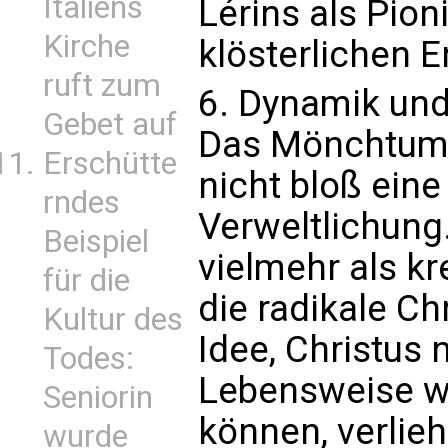
Italiens
Lérins als Pion
Kirche
klösterlichen E
ruft zum
6. Dynamik un
Gebet auf
Das Mönchtum 
Erschütte
nicht bloß ein
rndes
Verweltlichung.
Beispiel
vielmehr als kre
für die
die radikale Ch
Kultur des
Idee, Christus
Todes:
Lebensweise wi
Seniorin
können, verli
wurde