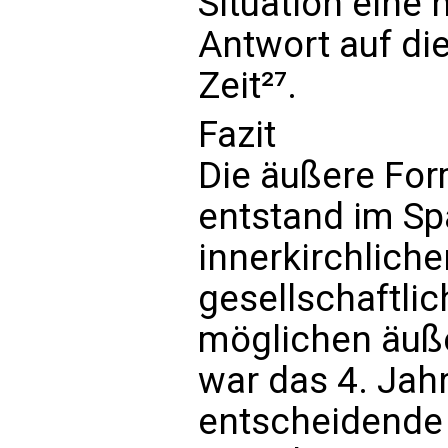
Situation eine
Antwort auf di
Zeit²⁷.
Fazit
Die äußere Fo
entstand im S
innerkirchliche
gesellschaftlic
möglichen äuß
war das 4. Jah
entscheidende 