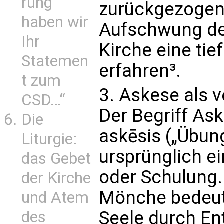
rung
zurückgezogen.
haben wir
Aufschwung de
Ihr
Kirche eine ti
Statemen
erfahren³.
t zum
3. Askese als 
CSD…“
Der Begriff As
Die
askēsis („Übun
Liturgie:
ursprünglich e
das Gebet
oder Schulung. 
der Kirche
Mönche bedeute
und Atem
Seele durch En
des