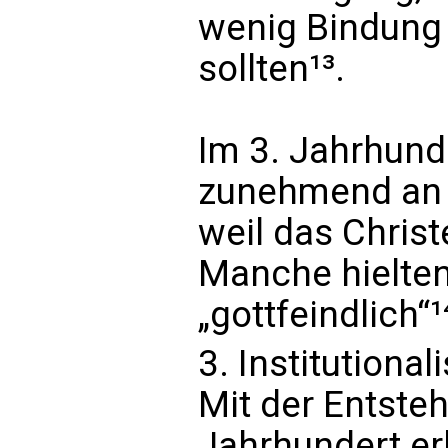
wenig Bindung 
sollten¹³.
Im 3. Jahrhund
zunehmend an B
weil das Christ
Manche hielten
„gottfeindlich“¹
3. Institution
Mit der Entst
Jahrhundert er