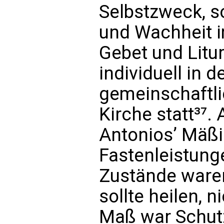
Selbstzweck, 
und Wachheit i
Gebet und Litu
individuell in d
gemeinschaftl
Kirche statt³⁷.
Antonios’ Mäßi
Fastenleistung
Zustände waren
sollte heilen, n
Maß war Schutz