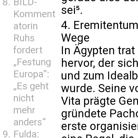
BILD-
sei⁵.
Komment
4. Eremitentum
atorin
Wege
Ruhs
In Ägypten tra
fordert
„Festung
hervor, der sic
Europa“:
und zum Ideal
„Es geht
wurde. Seine v
nicht
Vita prägte Gen
mehr
gründete Pacho
anders“
erste organisie
Fulda: