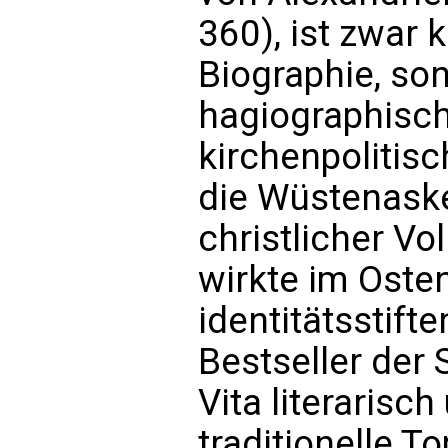
360), ist zwar 
Biographie, so
hagiographisch
kirchenpolitis
die Wüstenaske
christlicher V
wirkte im Oste
identitätsstif
Bestseller der 
Vita literarisc
traditionelle T