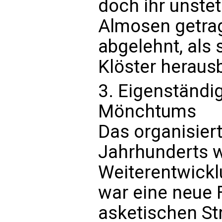
doch ihr unste
Almosen getrag
abgelehnt, als
Klöster herausb
3. Eigenständig
Mönchtums
Das organisier
Jahrhunderts w
Weiterentwickl
war eine neue 
asketischen St