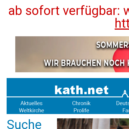
ab sofort verfügbar: 
ht
Suche