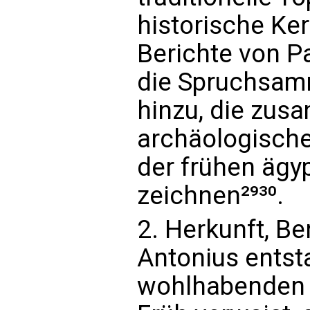
historische Ke
Berichte von P
die Spruchsam
hinzu, die zus
archäologische
der frühen ägy
zeichnen²⁹³⁰.
2. Herkunft, B
Antonius ents
wohlhabenden F