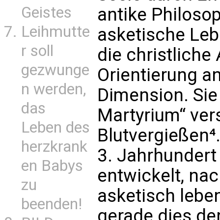
Geistes
antike Philosop
Leihmutte
asketische Leb
r soll
die christliche
gezwunge
Orientierung a
n werden,
Dimension. Sie
das
Martyrium“ ver
Leben des
Blutvergießen⁴
herzkrank
3. Jahrhundert
en Babys
entwickelt, nac
zu
asketisch leben
beenden!
gerade dies de