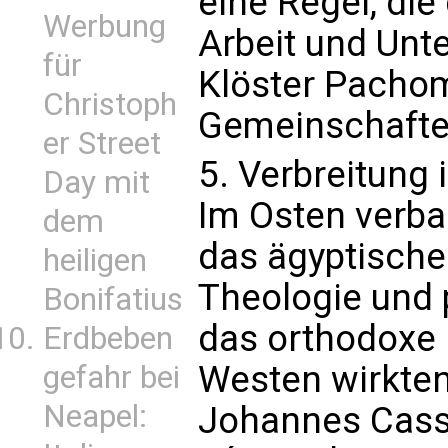
eine Regel, di
Werbung
Arbeit und Unt
für
Klöster Pachom
Christoph
Gemeinschafte
er Street
5. Verbreitung
Day mit
Im Osten verba
dem
das ägyptische 
heiligen
Theologie und 
Bonifatius
das orthodoxe 
Erdbeben
Westen wirkten
gefahr bei
Neapel:
Johannes Cass