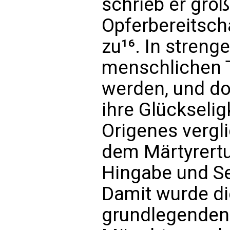
schrieb er größ
Opferbereitsch
zu¹⁶. In streng
menschlichen 
werden, und do
ihre Glückselig
Origenes vergl
dem Märtyrertu
Hingabe und Se
Damit wurde di
grundlegenden