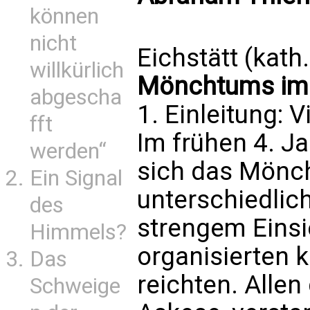
können
nicht
Eichstätt (kath
willkürlich
Mönchtums im 
abgescha
1. Einleitung: 
fft
Im frühen 4. J
werden“
sich das Mönc
Ein Signal
unterschiedlic
des
strengem Einsi
Himmels?
organisierten 
Das
reichten. Alle
Schweige