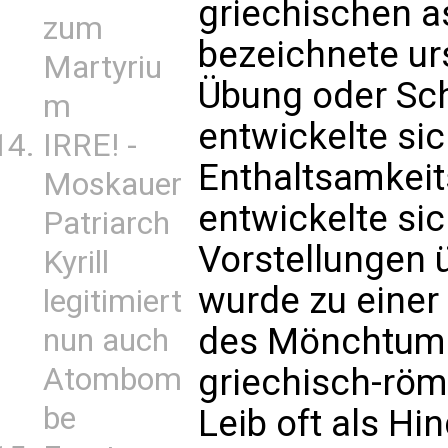
griechischen a
zum
bezeichnete ur
Martyriu
Übung oder Sch
m
entwickelte sic
IRRE! -
Enthaltsamkeit
Moskauer
entwickelte si
Patriarch
Vorstellungen 
Kyrill
wurde zu eine
legitimiert
des Mönchtums
nun auch
Atombom
griechisch-röm
be
Leib oft als H