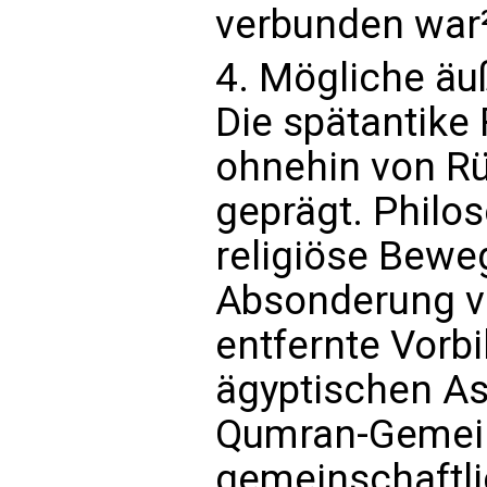
verbunden war
4. Mögliche äu
Die spätantike
ohnehin von R
geprägt. Philo
religiöse Bewe
Absonderung vo
entfernte Vorbi
ägyptischen As
Qumran-Gemein
gemeinschaftli