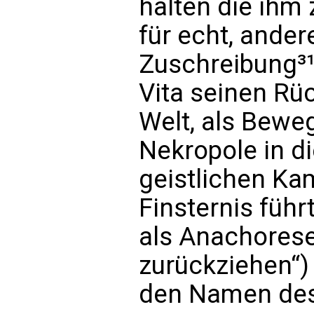
halten die ihm
für echt, ander
Zuschreibung³¹³
Vita seinen Rü
Welt, als Bewe
Nekropole in d
geistlichen Ka
Finsternis führ
als Anachorese
zurückziehen“)
den Namen des