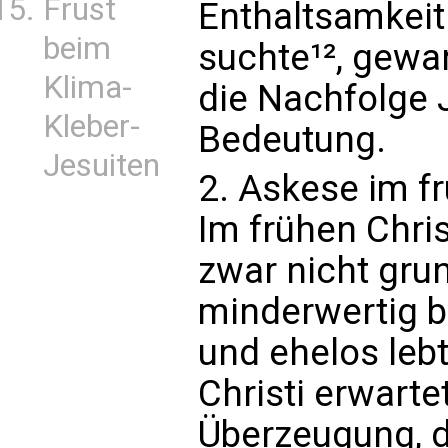
Frust
Enthaltsamkeit 
beim
suchte¹², gewa
Klima-
die Nachfolge
Kleber-
Bedeutung.
Jesuiten
2. Askese im f
Im frühen Chri
zwar nicht grun
minderwertig b
und ehelos leb
Christi erwarte
Überzeugung, d