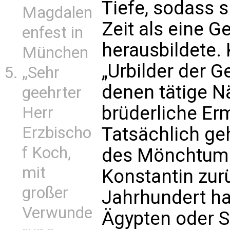
Tiefe, sodass 
Magdalen
Zeit als eine
enfest in
herausbildete. 
München
„Urbilder der 
„Sehr
denen tätige N
geehrter
brüderliche Er
Herr
Erzbischo
Tatsächlich ge
f Koch,
des Mönchtums 
mit
Konstantin zurü
großer
Jahrhundert hat
Verwunde
Ägypten oder S