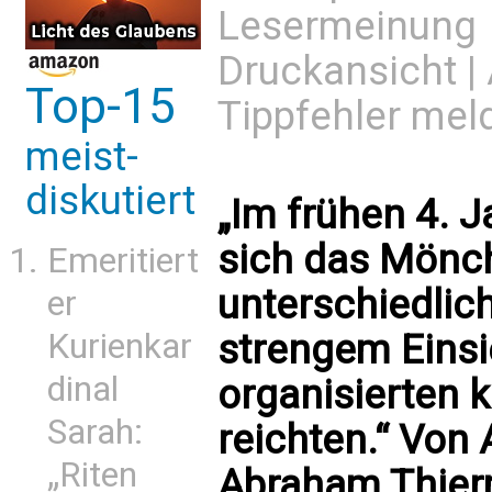
Lesermeinung
Druckansicht
|
Top-15
Tippfehler mel
meist-
diskutiert
„Im frühen 4. 
sich das Mönc
Emeritiert
unterschiedlic
er
Kurienkar
strengem Einsi
dinal
organisierten 
Sarah:
reichten.“ Von 
„Riten
Abraham Thier