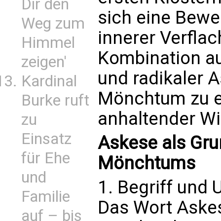
Dir den
sich eine Beweg
Weg zum
innerer Verfla
Himmel
Kombination a
zeigen'
und radikaler 
Kardinal
Mönchtum zu ei
Burke ruft
anhaltender Wi
zu
Einsatz
Askese als Gr
für Ehe
Mönchtums
und
1. Begriff und 
Familie
Das Wort Askes
auf – bis