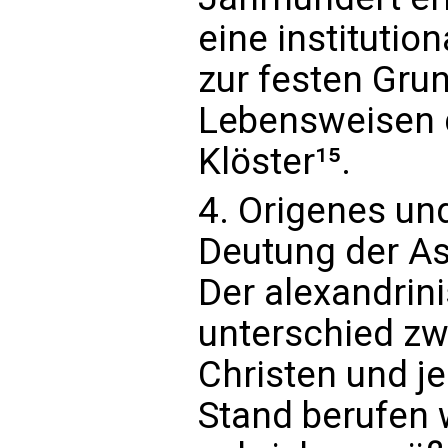
eine institutio
zur festen Gru
Lebensweisen 
Klöster¹⁵.
4. Origenes un
Deutung der A
Der alexandrin
unterschied z
Christen und j
Stand berufen 