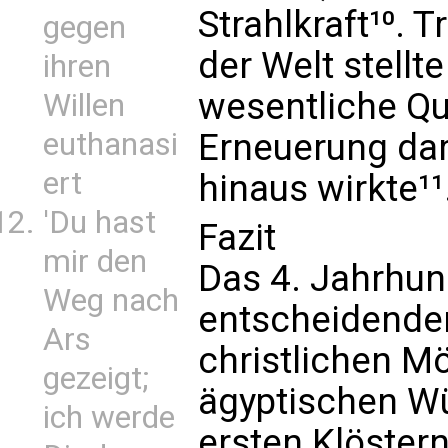
Strahlkraft¹⁰. 
gegen
der Welt stell
ihren
wesentliche Que
Willen
euthanasi
Erneuerung dar,
ert
hinaus wirkte¹¹
'Du hast
Fazit
mir den
Das 4. Jahrhun
Weg nach
entscheidende
Ars
christlichen 
gezeigt;
ägyptischen Wü
ich werde
ersten Klöster