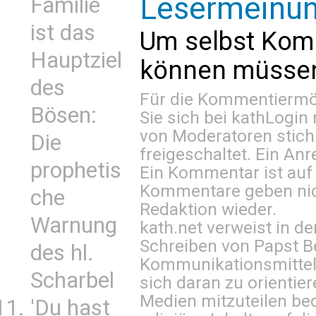
Lesermeinu
Familie
ist das
Um selbst Kom
Hauptziel
können müssen 
des
Für die Kommentiermög
Bösen:
Sie sich bei
kathLogin 
von Moderatoren stich
Die
freigeschaltet. Ein Anr
prophetis
Ein Kommentar ist auf
Kommentare geben nic
che
Redaktion wieder.
Warnung
kath.net verweist in
Schreiben von Papst B
des hl.
Kommunikationsmittel 
Scharbel
sich daran zu orientie
Medien mitzuteilen be
'Du hast