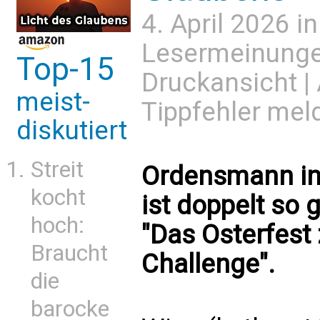
4. April 2026 i
Lesermeinung
Top-15
Druckansicht
|
meist-
Tippfehler mel
diskutiert
Streit
Ordensmann in 
kocht
ist doppelt so g
hoch:
"Das Osterfest 
Braucht
Challenge".
die
barocke