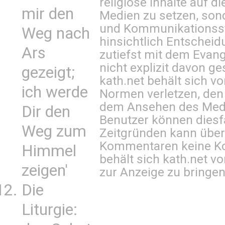
religiöse Inhalte auf 
mir den
Medien zu setzen, sond
und Kommunikationsst
Weg nach
hinsichtlich Entscheid
Ars
zutiefst mit dem Eva
nicht explizit davon ge
gezeigt;
kath.net behält sich v
ich werde
Normen verletzen, den
dem Ansehen des Mediu
Dir den
Benutzer können diesfa
Weg zum
Zeitgründen kann über
Kommentaren keine Ko
Himmel
behält sich kath.net vo
zeigen'
zur Anzeige zu bringen
Die
Liturgie: