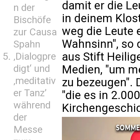
damit er die Leu
n der
in deinem Klos
Bischöfe
weg die Leute e
zur Causa
Wahnsinn", so 
Spahn
aus Stift Heili
‚Dialogpre
digt‘ und
Medien, "um m
‚meditativ
zu bezeugen". D
er Tanz’
"die es in 2.00
während
Kirchengeschic
der
Messe