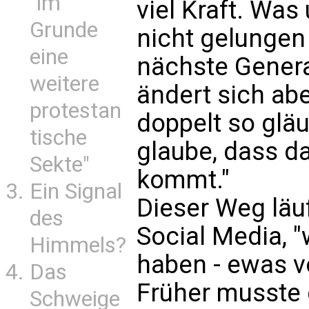
"im
viel Kraft. Was
Grunde
nicht gelungen 
eine
nächste Genera
weitere
ändert sich abe
protestan
doppelt so gläu
tische
glaube, dass d
Sekte"
kommt."
Ein Signal
Dieser Weg läuf
des
Social Media, "
Himmels?
haben - ewas vö
Das
Früher musste 
Schweige