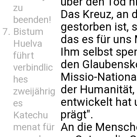
über den Tod hin
zu
Das Kreuz, an 
beenden!
gestorben ist, 
Bistum
das es für uns
Huelva
Ihm selbst spen
führt
den Glaubensko
verbindlic
Missio-National
hes
der Humanität,
zweijährig
entwickelt hat
es
prägt".
Katechu
An die Menschen
menat für