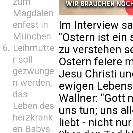
zum
Magdalen
Im Interview sa
enfest in
München
"Ostern ist ein
Leihmutte
zu verstehen se
r soll
Ostern feiere 
gezwunge
Jesu Christi u
n werden,
ewigen Lebens 
das
Wallner: "Gott
Leben des
uns tun; uns al
herzkrank
liebt - nicht n
en Babys