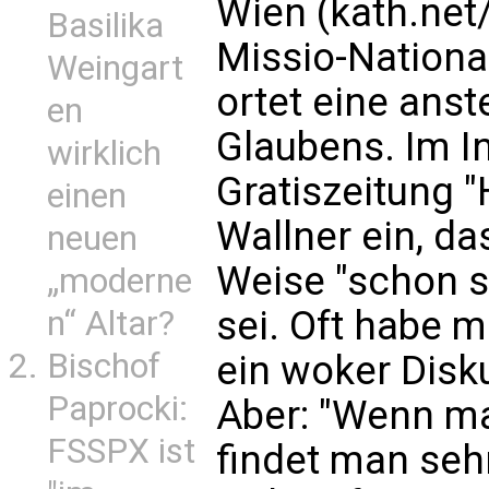
Wien (kath.net
Basilika
Missio-National
Weingart
ortet eine ans
en
Glaubens. Im In
wirklich
Gratiszeitung "
einen
Wallner ein, da
neuen
Weise "schon 
„moderne
sei. Oft habe m
n“ Altar?
Bischof
ein woker Disk
Paprocki:
Aber: "Wenn ma
FSSPX ist
findet man seh