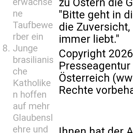
zu Ostern die 
erwachse
ne
"Bitte geht in 
Taufbewe
die Zuversicht,
rber ein
immer liebt."
Junge
Copyright 2026
brasilianis
Presseagentur
che
Österreich (ww
Katholike
Rechte vorbeha
n hoffen
auf mehr
Glaubensl
ehre und
Ihnen hat der A