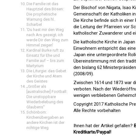
Die Familie ist das
Der Bischof von Niigata, Isao 
Hauptziel des Bösen:
Gemeinschaft der Katholiken in
Die prophetische
Warnung des hl.
Die Kirche befinde sich in einer
Scharbel
die Leitung der Pfarreien vor 
'Du hast mir den Weg
katholischer Zuwanderer und e
nach Ars gezeigt; ich
werde Dir den Weg zum
Die katholische Kirche in Japan 
Himmel zeigen'
Einwohnern entspricht das eine
Kardinal Burke ruft zu
Japan eine untergeordnete Rolle
Einsatz für Ehe und
Übereinstimmung mit den tradit
Familie auf – bis zum
Martyrium
den bislang 62 Ministerpräside
Die Liturgie: das Gebet
(2008/09).
der Kirche und Atem
des Geistes
Zwischen 1614 und 1873 war di
„Größer als
verboten. Nach der Wiederöffnu
[australischer] Football:
wenigen verbliebenen Geheimchr
Die unstoppbare
Wiederbelebung des
Copyright 2017 Katholische Pr
Glaubens“
Alle Rechte vorbehalten
Schönborn:
Kirchenübergaben an
andere Kirchen ist der
Ihnen hat der Artikel gefallen?
B
richtige Weg
Kreditkarte/Paypal!