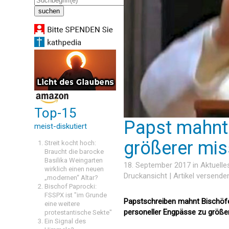
Top-15
Papst mahnt 
meist-diskutiert
größerer mis
Streit kocht hoch:
Braucht die barocke
Basilika Weingarten
18. September 2017 in
Aktuelle
wirklich einen neuen
Druckansicht
|
Artikel versende
„modernen“ Altar?
Bischof Paprocki:
FSSPX ist "im Grunde
Papstschreiben mahnt Bischöfe 
eine weitere
personeller Engpässe zu größer
protestantische Sekte"
Ein Signal des