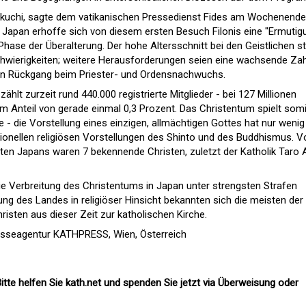
Kikuchi, sagte dem vatikanischen Pressedienst Fides am Wochenende,
 Japan erhoffe sich von diesem ersten Besuch Filonis eine "Ermutig
 Phase der Überalterung. Der hohe Altersschnitt bei den Geistlichen st
Schwierigkeiten; weitere Herausforderungen seien eine wachsende Zah
in Rückgang beim Priester- und Ordensnachwuchs.
zählt zurzeit rund 440.000 registrierte Mitglieder - bei 127 Millionen
m Anteil von gerade einmal 0,3 Prozent. Das Christentum spielt somi
 - die Vorstellung eines einzigen, allmächtigen Gottes hat nur wenig
ionellen religiösen Vorstellungen des Shinto und des Buddhismus. V
nten Japans waren 7 bekennende Christen, zuletzt der Katholik Taro
e Verbreitung des Christentums in Japan unter strengsten Strafen
ng des Landes in religiöser Hinsicht bekannten sich die meisten der
isten aus dieser Zeit zur katholischen Kirche.
esseagentur KATHPRESS, Wien, Österreich
itte helfen Sie kath.net und spenden Sie jetzt via Überweisung oder