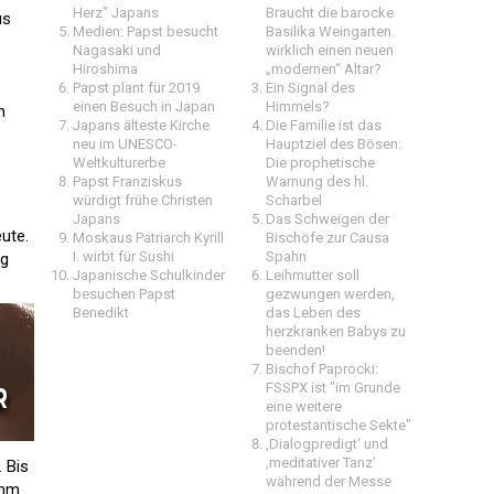
Herz" Japans
Braucht die barocke
us
Medien: Papst besucht
Basilika Weingarten
Nagasaki und
wirklich einen neuen
Hiroshima
„modernen“ Altar?
Papst plant für 2019
Ein Signal des
einen Besuch in Japan
Himmels?
n
Japans älteste Kirche
Die Familie ist das
neu im UNESCO-
Hauptziel des Bösen:
Weltkulturerbe
Die prophetische
Papst Franziskus
Warnung des hl.
würdigt frühe Christen
Scharbel
Japans
Das Schweigen der
ute.
Moskaus Patriarch Kyrill
Bischöfe zur Causa
I. wirbt für Sushi
Spahn
ag
Japanische Schulkinder
Leihmutter soll
besuchen Papst
gezwungen werden,
Benedikt
das Leben des
herzkranken Babys zu
beenden!
Bischof Paprocki:
FSSPX ist "im Grunde
eine weitere
protestantische Sekte"
‚Dialogpredigt‘ und
‚meditativer Tanz’
 Bis
während der Messe
mm.