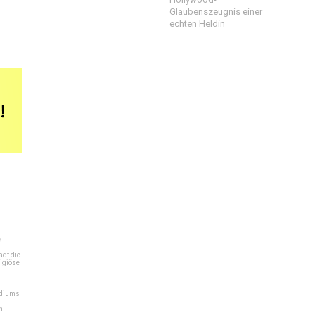
Glaubenszeugnis einer
echten Heldin
e
dt die
igiöse
ediums
n.