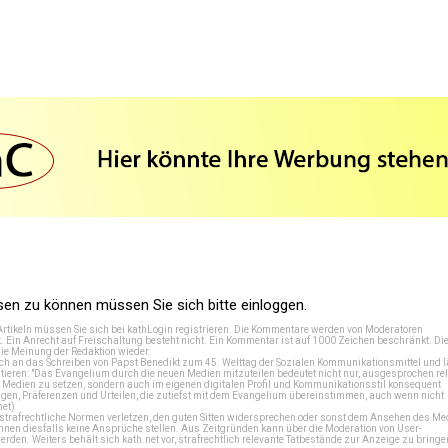
n zu können müssen Sie sich bitte einloggen.
Artikeln müssen Sie sich bei
kathLogin registrieren
. Die Kommentare werden von Moderatoren
t. Ein Anrecht auf Freischaltung besteht nicht. Ein Kommentar ist auf 1000 Zeichen beschränkt. Di
e Meinung der Redaktion wieder.
 an das Schreiben von Papst Benedikt zum 45. Welttag der Sozialen Kommunikationsmittel und lä
tieren: "Das Evangelium durch die neuen Medien mitzuteilen bedeutet nicht nur, ausgesprochen rel
en Medien zu setzen, sondern auch im eigenen digitalen Profil und Kommunikationsstil konsequent
en, Präferenzen und Urteilen, die zutiefst mit dem Evangelium übereinstimmen, auch wenn nicht
net
)
e strafrechtliche Normen verletzen, den guten Sitten widersprechen oder sonst dem Ansehen des M
önnen diesfalls keine Ansprüche stellen. Aus Zeitgründen kann über die Moderation von User-
en. Weiters behält sich kath.net vor, strafrechtlich relevante Tatbestände zur Anzeige zu bringe