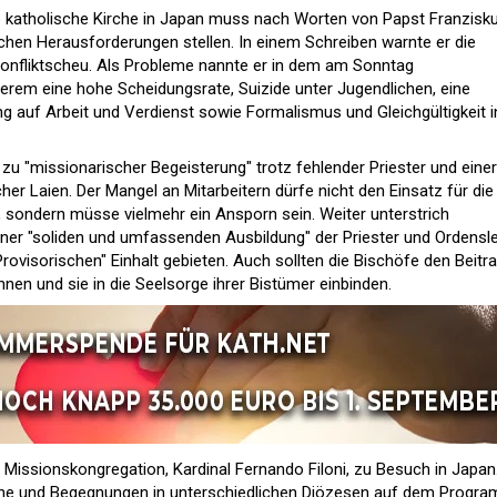
e katholische Kirche in Japan muss nach Worten von Papst Franzisk
ichen Herausforderungen stellen. In einem Schreiben warnte er die
Konfliktscheu. Als Probleme nannte er in dem am Sonntag
derem eine hohe Scheidungsrate, Suizide unter Jugendlichen, eine
ng auf Arbeit und Verdienst sowie Formalismus und Gleichgültigkeit i
zu "missionarischer Begeisterung" trotz fehlender Priester und einer
er Laien. Der Mangel an Mitarbeitern dürfe nicht den Einsatz für die
sondern müsse vielmehr ein Ansporn sein. Weiter unterstrich
iner "soliden und umfassenden Ausbildung" der Priester und Ordensle
rovisorischen" Einhalt gebieten. Auch sollten die Bischöfe den Beitr
nen und sie in die Seelsorge ihrer Bistümer einbinden.
r Missionskongregation, Kardinal Fernando Filoni, zu Besuch in Japan.
he und Begegnungen in unterschiedlichen Diözesen auf dem Progra