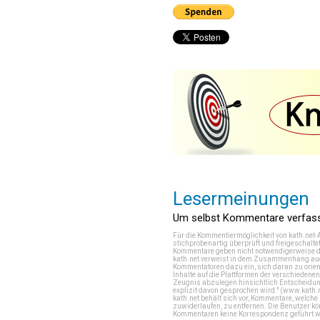
Lesermeinungen
Um selbst Kommentare verfasse
Für die Kommentiermöglichkeit von kath.net-
stichprobenartig überprüft und freigeschalte
Kommentare geben nicht notwendigerweise di
kath.net verweist in dem Zusammenhang auch
Kommentatoren dazu ein, sich daran zu orien
Inhalte auf die Plattformen der verschieden
Zeugnis abzulegen hinsichtlich Entscheidung
explizit davon gesprochen wird." (
www.kath.
kath.net behält sich vor, Kommentare, welch
zuwiderlaufen, zu entfernen. Die Benutzer k
Kommentaren keine Korrespondenz geführt werd