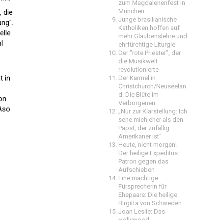
zum Magdalenenfest in
München
 die
Junge brasilianische
ung".
Katholiken hoffen auf
elle
mehr Glaubenslehre und
l
ehrfürchtige Liturgie
Der "rote Priester", der
die Musikwelt
revolutionierte
t in
Der Karmel in
Christchurch/Neuseelan
d: Die Blüte im
on
Verborgenen
 Aso
„Nur zur Klarstellung: Ich
sehe mich eher als den
Papst, der zufällig
Amerikaner ist“
Heute, nicht morgen!
Der heilige Expeditus –
Patron gegen das
Aufschieben
Eine mächtige
Fürsprecherin für
Ehepaare: Die heilige
Birgitta von Schweden
Joan Leslie: Das
Hollywood-