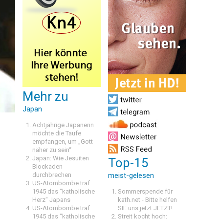
Mehr zu
Japan
Achtjährige Japanerin
möchte die Taufe
empfangen, um „Gott
näher zu sein“
Japan: Wie Jesuiten
Top-15
Blockaden
durchbrechen
meist-gelesen
US-Atombombe traf
1945 das "katholische
Sommerspende für
Herz" Japans
kath.net - Bitte helfen
US-Atombombe traf
SIE uns jetzt JETZT!
1945 das "katholische
Streit kocht hoch: