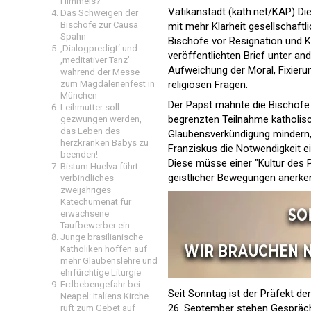
Himmels?
Vatikanstadt (kath.net/KAP) Di
Das Schweigen der
Bischöfe zur Causa
mit mehr Klarheit gesellschaftl
Spahn
Bischöfe vor Resignation und 
‚Dialogpredigt‘ und
veröffentlichten Brief unter an
‚meditativer Tanz’
Aufweichung der Moral, Fixieru
während der Messe
religiösen Fragen.
zum Magdalenenfest in
München
Der Papst mahnte die Bischöfe 
Leihmutter soll
begrenzten Teilnahme katholisch
gezwungen werden,
das Leben des
Glaubensverkündigung mindern, 
herzkranken Babys zu
Franziskus die Notwendigkeit e
beenden!
Diese müsse einer "Kultur des P
Bistum Huelva führt
geistlicher Bewegungen anerken
verbindliches
zweijähriges
Katechumenat für
erwachsene
Taufbewerber ein
Junge brasilianische
Katholiken hoffen auf
mehr Glaubenslehre und
ehrfürchtige Liturgie
Erdbebengefahr bei
Seit Sonntag ist der Präfekt de
Neapel: Italiens Kirche
26. September stehen Gespräc
ruft zum Gebet auf