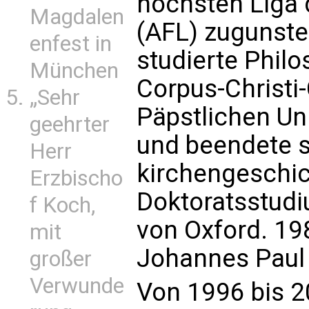
höchsten Liga 
Magdalen
(AFL) zugunste
enfest in
studierte Phil
München
Corpus-Christi-
„Sehr
Päpstlichen Un
geehrter
und beendete s
Herr
kirchengeschic
Erzbischo
Doktoratsstudi
f Koch,
von Oxford. 19
mit
Johannes Paul 
großer
Verwunde
Von 1996 bis 2