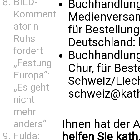
BILD-
Buchhandlung 
Komment
Medienversand
atorin
für Bestellun
Ruhs
Deutschland:
fordert
Buchhandlung
„Festung
Chur, für Bes
Europa“:
Schweiz/Liec
„Es geht
schweiz@kath
nicht
mehr
Ihnen hat der A
anders“
helfen Sie kath
Fulda: