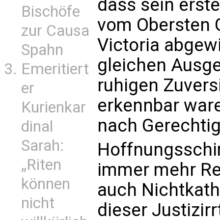
dass sein erst
Bischöfe
vom Obersten 
zur Causa
Victoria abgewi
Spahn
gleichen Ausge
Emeritiert
ruhigen Zuversi
er
erkennbar ware
Kurienkar
nach Gerechtigk
dinal
Sarah:
Hoffnungsschi
„Riten
immer mehr Re
können
auch Nichtkatho
nicht
dieser Justizir