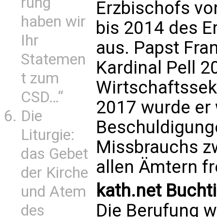
rung
Erzbischofs v
haben wir
bis 2014 des E
Ihr
aus. Papst Fra
Statemen
Kardinal Pell 
t zum
Wirtschaftssek
CSD…“
2017 wurde er
Die
Beschuldigunge
Liturgie:
Missbrauchs z
das Gebet
allen Ämtern fre
der Kirche
kath.net Bucht
und Atem
Die Berufung 
des