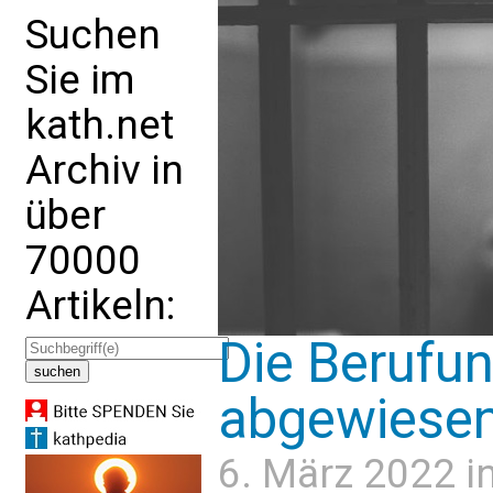
Suchen
Sie im
kath.net
Archiv in
über
70000
Artikeln:
Die Berufu
abgewiese
6. März 2022 i