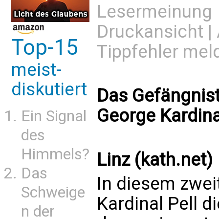
Lesermeinung
Druckansicht
|
Top-15
Tippfehler mel
meist-
diskutiert
Das Gefängnist
George Kardina
Ein Signal
des
Himmels?
Linz (kath.net)
Das
In diesem zwei
Schweige
Kardinal Pell d
n der