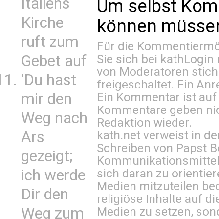
Italiens
Um selbst Kom
Kirche
können müssen 
ruft zum
Für die Kommentiermög
Gebet auf
Sie sich bei
kathLogin 
von Moderatoren stich
'Du hast
freigeschaltet. Ein Anr
mir den
Ein Kommentar ist auf
Kommentare geben nic
Weg nach
Redaktion wieder.
Ars
kath.net verweist in
Schreiben von Papst B
gezeigt;
Kommunikationsmittel 
ich werde
sich daran zu orientie
Medien mitzuteilen be
Dir den
religiöse Inhalte auf 
Weg zum
Medien zu setzen, sond