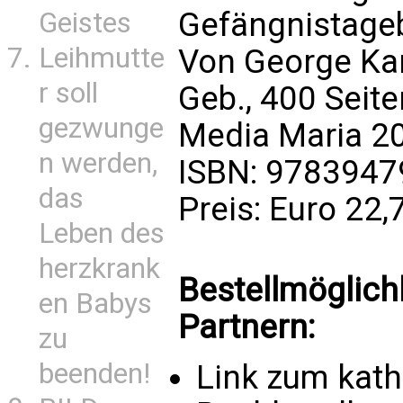
Gefängnistageb
Geistes
Leihmutte
Von George Kar
r soll
Geb., 400 Seite
gezwunge
Media Maria 2
n werden,
ISBN: 978394
das
Preis: Euro 22,
Leben des
herzkrank
Bestellmöglich
en Babys
Partnern:
zu
beenden!
Link zum kat