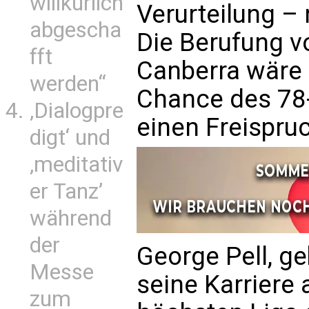
willkürlich
Verurteilung –
abgescha
Die Berufung v
fft
Canberra wäre d
werden“
Chance des 78
‚Dialogpre
einen Freispruc
digt‘ und
‚meditativ
er Tanz’
während
der
George Pell, ge
Messe
seine Karriere a
zum