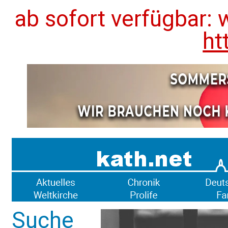
ab sofort verfügbar: 
ht
Suche