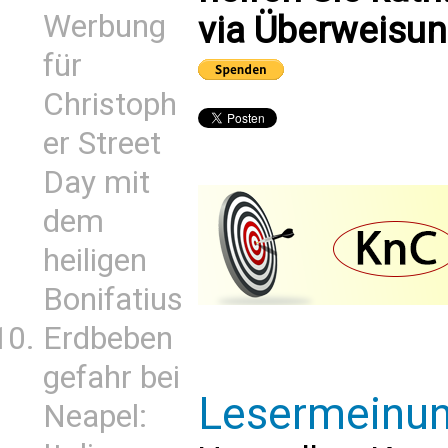
Werbung
via Überweisun
für
Christoph
er Street
Day mit
dem
heiligen
Bonifatius
Erdbeben
gefahr bei
Lesermeinu
Neapel: