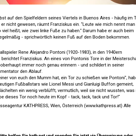
bst auf den Spielfeldern seines Viertels in Buenos Aires - häufig im T
i er nicht gewesen, räumt Franziskus ein. "Leute wie mich nennt man 
 viel heißt, wie zwei linke Fuße zu haben." Darum habe er auch beim
e regelmäßig - sprichwörtlich keinen Fuß auf den Boden bekommen.
llspieler Rene Alejandro Pontoni (1920-1983), in den 1940ern
 berichtet Franziskus. An eines von Pontonis Tore in der Meistersch
oberhaupt immer noch genau erinnern - und schildert in seiner
mmentator den Ablauf.
einer von euch den Mumm hat, ein Tor zu schießen wie Pontoni", hab
eutigen Fußballstars wie Lionel Messi und Gianluigi Buffon gemeint,
lächelten ein wenig verblüfft, vermutlich, weil sie nicht wussten, was 
be dieses Tor noch heute im Kopf - tack, tack, tack und Tor!"
esseagentur KATHPRESS, Wien, Österreich (www.kathpress.at) Alle