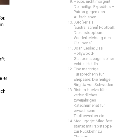
Heute, nicht morgen!
Der heilige Expeditus –
Patron gegen das
Aufschieben
or.
„Größer als
in
[australischer] Football:
Die unstoppbare
Wiederbelebung des
Glaubens“
Joan Leslie: Das
Hollywood-
aft
Glaubenszeugnis einer
echten Heldin
Eine mächtige
Fürsprecherin für
e er
Ehepaare: Die heilige
Birgitta von Schweden
Bistum Huelva führt
ich
verbindliches
zweijähriges
Katechumenat für
erwachsene
Taufbewerber ein
Medjugorje: Mladifest
startet mit Papstappell
zur Rückkehr zu
Christus