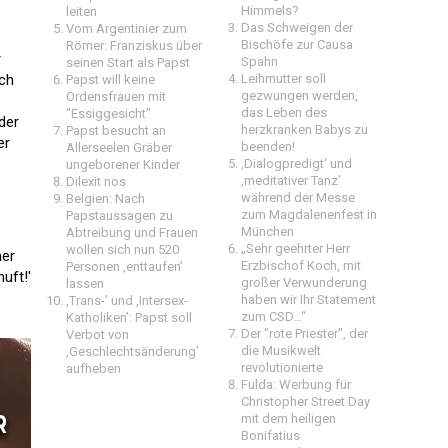
Himmels?
leiten
Das Schweigen der
Vom Argentinier zum
Bischöfe zur Causa
Römer: Franziskus über
r
Spahn
seinen Start als Papst
och
Leihmutter soll
Papst will keine
gezwungen werden,
Ordensfrauen mit
das Leben des
"Essiggesicht"
der
herzkranken Babys zu
Papst besucht an
er
beenden!
Allerseelen Gräber
‚Dialogpredigt‘ und
ungeborener Kinder
‚meditativer Tanz’
Dilexit nos
während der Messe
Belgien: Nach
zum Magdalenenfest in
Papstaussagen zu
München
Abtreibung und Frauen
„Sehr geehrter Herr
wollen sich nun 520
her
Erzbischof Koch, mit
Personen ‚enttaufen’
uft!'
großer Verwunderung
lassen
haben wir Ihr Statement
‚Trans-’ und ‚Intersex-
zum CSD…“
Katholiken’: Papst soll
Der "rote Priester", der
Verbot von
die Musikwelt
‚Geschlechtsänderung’
revolutionierte
aufheben
Fulda: Werbung für
Christopher Street Day
mit dem heiligen
Bonifatius