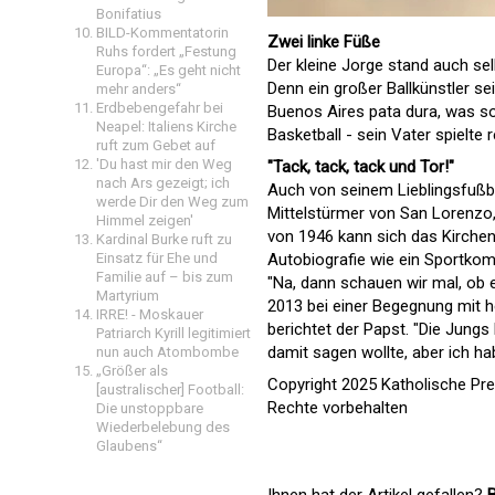
Bonifatius
BILD-Kommentatorin
Zwei linke Füße
Ruhs fordert „Festung
Der kleine Jorge stand auch sel
Europa“: „Es geht nicht
Denn ein großer Ballkünstler se
mehr anders“
Erdbebengefahr bei
Buenos Aires pata dura, was so
Neapel: Italiens Kirche
Basketball - sein Vater spielt
ruft zum Gebet auf
'Du hast mir den Weg
"Tack, tack, tack und Tor!"
nach Ars gezeigt; ich
Auch von seinem Lieblingsfußba
werde Dir den Weg zum
Mittelstürmer von San Lorenzo,
Himmel zeigen'
von 1946 kann sich das Kirchen
Kardinal Burke ruft zu
Einsatz für Ehe und
Autobiografie wie ein Sportko
Familie auf – bis zum
"Na, dann schauen wir mal, ob 
Martyrium
2013 bei einer Begegnung mit h
IRRE! - Moskauer
berichtet der Papst. "Die Jungs 
Patriarch Kyrill legitimiert
damit sagen wollte, aber ich ha
nun auch Atombombe
„Größer als
Copyright 2025 Katholische Pr
[australischer] Football:
Rechte vorbehalten
Die unstoppbare
Wiederbelebung des
Glaubens“