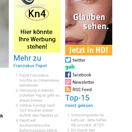
Mehr zu
Franziskus Papst
n
Papst Franziskus
möchte an Ostermesse
teilnehmen
Genesung in kleinen
Schritten: Papst geht es
Top-15
etwas besser
meist-gelesen
Vatikan kündigt nach
fünf Wochen ersten
Sommerspende für
Auftritt des Papstes an
ch
kath.net - Bitte helfen
Papst will
SIE uns jetzt JETZT!
Aschermittwochs-
Ein Signal des
Bußprozession selbst