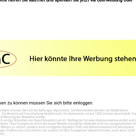
itte helfen Sie kath.net und spenden Sie jetzt via Überweisung oder
n zu können müssen Sie sich bitte einloggen.
Artikeln müssen Sie sich bei
kathLogin registrieren
. Die Kommentare werden von Moderatoren
t. Ein Anrecht auf Freischaltung besteht nicht. Ein Kommentar ist auf 1000 Zeichen beschränkt. Di
e Meinung der Redaktion wieder.
 an das Schreiben von Papst Benedikt zum 45. Welttag der Sozialen Kommunikationsmittel und lä
tieren: "Das Evangelium durch die neuen Medien mitzuteilen bedeutet nicht nur, ausgesprochen rel
en Medien zu setzen, sondern auch im eigenen digitalen Profil und Kommunikationsstil konsequent
en, Präferenzen und Urteilen, die zutiefst mit dem Evangelium übereinstimmen, auch wenn nicht
net
)