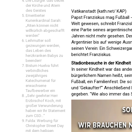
Die Liturgie: das Gebet
der Kirche und Atem
des Geistes
Vatikanstadt (kath.net/ KAP)
Emeritierter
Papst Franziskus mag Fußball - a
Kurienkardinal Sarah:
Welt gewesen, schreibt Franzis
„Riten können nicht
eine Partie seines argentinisc
willkürlich abgeschafft
werden“
Jahren nicht mehr gesehen. Der
Leihmutter soll
Argentinier bis auf wenige Ausn
gezwungen werden,
seinen Verein: Ein Schweizerg
das Leben des
berichtet Franziskus.
herzkranken Babys zu
beenden!
Stadionbesuche in der Kindheit
Bistum Huelva führt
In seiner Kindheit war das ande
verbindliches
bürgerlichem Namen heißt, sein
zweijähriges
Katechumenat für
Fußball, ein Familienfest. Die
erwachsene
und 'Gekaufter!'" Anschließend
Taufbewerber ein
gegeben. "Wie also immer das 
„Sehr geehrter Herr
Erzbischof Koch, mit
großer Verwunderung
haben wir Ihr Statement
zum CSD…“
Fulda: Werbung für
Christopher Street Day
mit dem heiligen