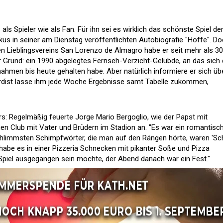
ls Spieler wie als Fan. Für ihn sei es wirklich das schönste Spiel de
kus in seiner am Dienstag veröffentlichten Autobiografie "Hoffe". D
hen Lieblingsvereins San Lorenzo de Almagro habe er seit mehr als 30
 Grund: ein 1990 abgelegtes Fernseh-Verzicht-Gelübde, an das sich 
ahmen bis heute gehalten habe. Aber natürlich informiere er sich üb
ardist lasse ihm jede Woche Ergebnisse samt Tabelle zukommen,
rs: Regelmäßig feuerte Jorge Mario Bergoglio, wie der Papst mit
en Club mit Vater und Brüdern im Stadion an. "Es war ein romantisc
 schlimmsten Schimpfwörter, die man auf den Rängen hörte, waren 'Sch
 habe es in einer Pizzeria Schnecken mit pikanter Soße und Pizza
Spiel ausgegangen sein mochte, der Abend danach war ein Fest."