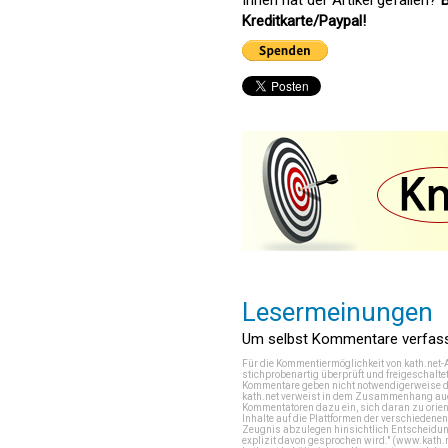
Ihnen hat der Artikel gefallen?
B
Kreditkarte/Paypal!
Lesermeinungen
Um selbst Kommentare verfasse
Für die Kommentiermöglichkeit von kath.net-
stichprobenartig überprüft und freigeschalte
Kommentare geben nicht notwendigerweise di
kath.net verweist in dem Zusammenhang auch
Kommentatoren dazu ein, sich daran zu orien
Inhalte auf die Plattformen der verschieden
Zeugnis abzulegen hinsichtlich Entscheidung
explizit davon gesprochen wird." (
www.kath.