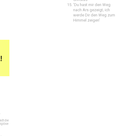
'Du hast mir den Weg
nach Ars gezeigt; ich
werde Dir den Weg zum
Himmel zeigen'
e
dt die
igiöse