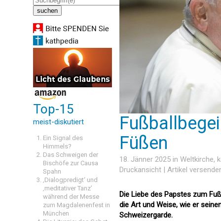
Top-15
Fußballbegei
meist-diskutiert
Füßen
Ein Signal des
Himmels?
Das Schweigen der
18. Jänner 2025 in
Weltkirche
, 
Bischöfe zur Causa
Druckansicht
|
Artikel versende
Spahn
‚Dialogpredigt‘ und
‚meditativer Tanz’
Die Liebe des Papstes zum Fußba
während der Messe
die Art und Weise, wie er seine
zum Magdalenenfest in
München
Schweizergarde.