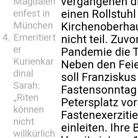
vergangenen d
Magdalen
einen Rollstuh
enfest in
München
Kirchenoberhau
Emeritiert
nicht teil. Zuv
er
Pandemie die T
Kurienkar
Neben den Fei
dinal
soll Franzisku
Sarah:
Fastensonntag 
„Riten
Petersplatz vo
können
Fastenexerziti
nicht
einleiten. Ihre
willkürlich