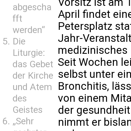
Vorsitz ist am 
abgescha
April findet e
fft
Petersplatz stat
werden“
Jahr-Veranstal
Die
medizinisches 
Liturgie:
Seit Wochen le
das Gebet
selbst unter ei
der Kirche
Bronchitis, läs
und Atem
von einem Mitar
des
der gesundheit
Geistes
„Sehr
nimmt er bisla