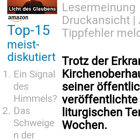
Lesermeinung
Druckansicht
|
Top-15
Tippfehler mel
meist-
diskutiert
Trotz der Erkr
Kirchenoberhau
Ein Signal
seiner öffentli
des
Himmels?
veröffentlichte
Das
liturgischen T
Schweige
Wochen.
n der