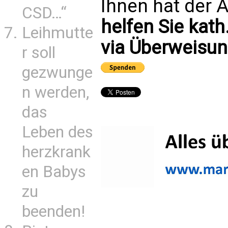
Ihnen hat der A
CSD…“
helfen Sie kath
Leihmutte
via Überweisun
r soll
gezwunge
n werden,
das
Leben des
herzkrank
en Babys
zu
beenden!