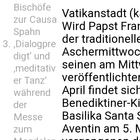
Bischöfe
Vatikanstadt (
zur Causa
Wird Papst Fra
Spahn
der traditione
‚Dialogpre
Aschermittwoc
digt‘ und
seinen am Mit
‚meditativ
veröffentlicht
er Tanz’
April findet si
während
Benediktiner-K
der
Basilika Santa
Messe
Aventin am 5. M
zum