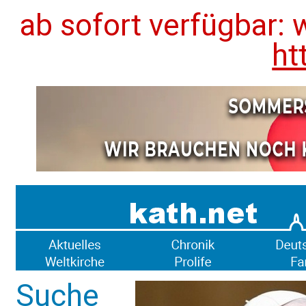
ab sofort verfügbar: 
ht
Suche