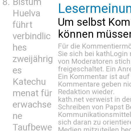
Bistum
Lesermeinu
Huelva
Um selbst Kom
führt
können müssen 
verbindlic
Für die Kommentiermög
hes
Sie sich bei
kathLogin 
zweijährig
von Moderatoren stich
freigeschaltet. Ein Anr
es
Ein Kommentar ist auf
Katechu
Kommentare geben nic
Redaktion wieder.
menat für
kath.net verweist in
erwachse
Schreiben von Papst B
Kommunikationsmittel 
ne
sich daran zu orientie
Taufbewe
Medien mitzuteilen be