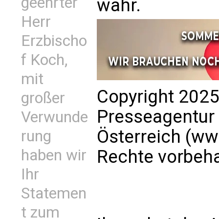
geehrter
wahr.
Herr
Erzbischo
f Koch,
mit
Copyright 2025
großer
Presseagentur
Verwunde
Österreich (www
rung
haben wir
Rechte vorbeha
Ihr
Statemen
t zum