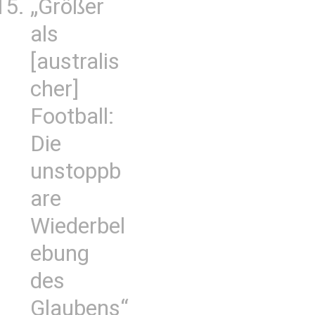
„Größer
als
[australis
cher]
Football:
Die
unstoppb
are
Wiederbel
ebung
des
Glaubens“