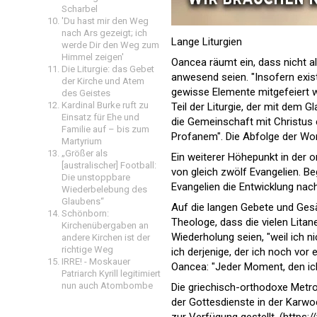
Scharbel
'Du hast mir den Weg
nach Ars gezeigt; ich
Lange Liturgien
werde Dir den Weg zum
Himmel zeigen'
Oancea räumt ein, dass nicht al
Die Liturgie: das Gebet
anwesend seien. "Insofern exist
der Kirche und Atem
gewisse Elemente mitgefeiert w
des Geistes
Kardinal Burke ruft zu
Teil der Liturgie, der mit dem G
Einsatz für Ehe und
die Gemeinschaft mit Christus e
Familie auf – bis zum
Profanem". Die Abfolge der Wor
Martyrium
„Größer als
Ein weiterer Höhepunkt in der
[australischer] Football:
von gleich zwölf Evangelien. 
Die unstoppbare
Evangelien die Entwicklung nach
Wiederbelebung des
Glaubens“
Auf die langen Gebete und Ges
Schönborn:
Theologe, dass die vielen Lita
Kirchenübergaben an
Wiederholung seien, "weil ich n
andere Kirchen ist der
richtige Weg
ich derjenige, der ich noch vor 
IRRE! - Moskauer
Oancea: "Jeder Moment, den ich 
Patriarch Kyrill legitimiert
nun auch Atombombe
Die griechisch-orthodoxe Metro
der Gottesdienste in der Karw