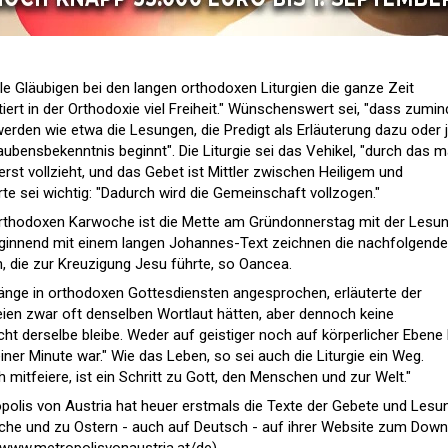
le Gläubigen bei den langen orthodoxen Liturgien die ganze Zeit
iert in der Orthodoxie viel Freiheit." Wünschenswert sei, "dass zumin
erden wie etwa die Lesungen, die Predigt als Erläuterung dazu oder 
laubensbekenntnis beginnt". Die Liturgie sei das Vehikel, "durch das 
rst vollzieht, und das Gebet ist Mittler zwischen Heiligem und
te sei wichtig: "Dadurch wird die Gemeinschaft vollzogen."
 orthodoxen Karwoche ist die Mette am Gründonnerstag mit der Lesu
Beginnend mit einem langen Johannes-Text zeichnen die nachfolgend
, die zur Kreuzigung Jesu führte, so Oancea.
änge in orthodoxen Gottesdiensten angesprochen, erläuterte der
neien zwar oft denselben Wortlaut hätten, aber dennoch keine
icht derselbe bleibe. Weder auf geistiger noch auf körperlicher Ebene 
einer Minute war." Wie das Leben, so sei auch die Liturgie ein Weg.
mitfeiere, ist ein Schritt zu Gott, den Menschen und zur Welt."
polis von Austria hat heuer erstmals die Texte der Gebete und Lesu
oche und zu Ostern - auch auf Deutsch - auf ihrer Website zum Dow