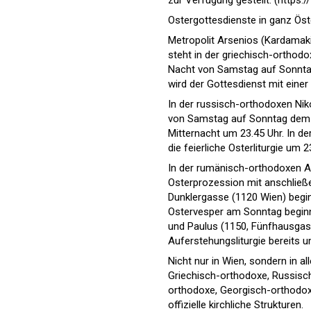
zur Verfügung gestellt. (https:
Ostergottesdienste in ganz Öst
Metropolit Arsenios (Kardamaki
steht in der griechisch-orthodo
Nacht von Samstag auf Sonntag 
wird der Gottesdienst mit eine
In der russisch-orthodoxen Niko
von Samstag auf Sonntag dem fe
Mitternacht um 23.45 Uhr. In d
die feierliche Osterliturgie um 2
In der rumänisch-orthodoxen A
Osterprozession mit anschließen
Dunklergasse (1120 Wien) beginn
Ostervesper am Sonntag beginn
und Paulus (1150, Fünfhausgass
Auferstehungsliturgie bereits u
Nicht nur in Wien, sondern in al
Griechisch-orthodoxe, Russisc
orthodoxe, Georgisch-orthodoxe
offizielle kirchliche Strukturen.