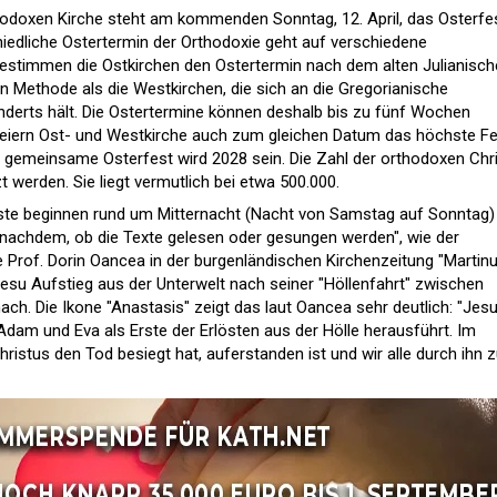
hodoxen Kirche steht am kommenden Sonntag, 12. April, das Osterfe
hiedliche Ostertermin der Orthodoxie geht auf verschiedene
estimmen die Ostkirchen den Ostertermin nach dem alten Julianisc
n Methode als die Westkirchen, die sich an die Gregorianische
derts hält. Die Ostertermine können deshalb bis zu fünf Wochen
feiern Ost- und Westkirche auch zum gleichen Datum das höchste F
 gemeinsame Osterfest wird 2028 sein. Die Zahl der orthodoxen Chr
t werden. Sie liegt vermutlich bei etwa 500.000.
enste beginnen rund um Mitternacht (Nacht von Samstag auf Sonntag)
e nachdem, ob die Texte gelesen oder gesungen werden", wie der
Prof. Dorin Oancea in der burgenländischen Kirchenzeitung "Martin
t Jesu Aufstieg aus der Unterwelt nach seiner "Höllenfahrt" zwischen
ch. Die Ikone "Anastasis" zeigt das laut Oancea sehr deutlich: "Jes
 Adam und Eva als Erste der Erlösten aus der Hölle herausführt. Im
istus den Tod besiegt hat, auferstanden ist und wir alle durch ihn 