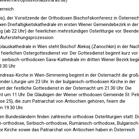
//www.metropolisvonaustria.at/de)
erreich
s), der Vorsitzende der Orthodoxen Bischofskonferenz in Österreich
xen Dreifaltigkeitskathedrale im ersten Wiener Gemeindebezirk in der
(ab 22 Uhr) der feierlichen mehrstündigen Osterliturgie vor. Beende
r Auferstehungsprozession.
lauskathedrale in Wien steht Bischof Aleksij (Zanochkin) in der Nac
ierlichen Ostergottesdienst vor. Der Gottesdienst beginnt kurz vor
er serbisch-orthodoxen Sava-Kathedrale im dritten Wiener Bezirk begi
3.30 Uhr.
ndreas-Kirche in Wien-Simmering beginnt in der Osternacht die groß
der Liturgie um 23 Uhr. In der bulgarisch-orthodoxen Kirche in der
t der festliche Gottesdienst in der Osternacht um 21.30 Uhr. Die
t um 11 Uhr. Die Gläubigen der Wiener orthodoxen Gemeinde St. Pet
e 25), die zum Patriarchat von Antiochien gehören, feiern die
m 19.30 Uhr.
len Bundesländern finden zahlreiche orthodoxe Osterliturgien statt. D
h-orthodoxe, Serbisch-orthodoxe, Rumänisch-orthodoxe, Bulgarisch
 Kirche sowie das Patriarchat von Antiochien haben in Österreich