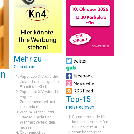
Mehr zu
Orthodoxie
en
Papst Leo XIV. und die
Zukunft der liturgischen
Einheit der Kirche
Papst Leo XIV. wirbt für
engere
Top-15
Zusammenarbeit mit
meist-gelesen
Ostkirchen
Warum Kirchen jetzt
Sommerspende für
Frieden, Recht und
kath.net - Bitte helfen
Wahrheit verteidigen
SIE uns jetzt JETZT!
müssen
Streit kocht hoch:
Ökumenisches