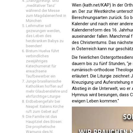
‚Dialogpredigt‘ und
Wien (kath.net/KAP) In der Ort
‚meditativer Tanz’
während der Messe
an. Der zur Westkirche untersc
zum Magdalenenfest in
Berechnungsarten zurück. So b
München
Kalender und nach einer andere
Leihmutter soll
Kalenderreform des 16. Jahrhun
gezwungen werden,
das Leben des
auseinander fallen. Manchmal 
herzkranken Babys zu
des Christentums. Das nächste
beenden!
in Österreich kann nur geschätz
Bistum Huelva führt
verbindliches
Die feierlichen Ostergottesdi
zweijähriges
dauern bis zu fünf Stunden, "j
Katechumenat für
rumänisch-orthodoxe Theologe 
erwachsene
erläutert. Die Liturgie zeichne
Taufbewerber ein
Junge brasilianische
Kreuzigung und Auferstehung na
Katholiken hoffen auf
Abstieg in die Unterwelt, wo er
mehr Glaubenslehre und
Hymnus wird besungen, dass Chr
ehrfürchtige Liturgie
ewigen Leben kommen."
Erdbebengefahr bei
Neapel: Italiens Kirche
ruft zum Gebet auf
Die Familie ist das
Hauptziel des Bösen:
Die prophetische
Warnung des hl.