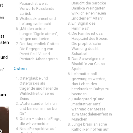
Braucht die barocke
Patriarchat weist
st
Basilika Weingarten
Vorwürfe Russlands
wirklich einen neuen
zurück
hen
„modernen“ Altar?
Weihesakrament und
Ein Signal des
Leitungsvollmacht
Himmels?
„Mit den beiden
Die Familie ist das
Lungenflügeln atmen“,
est
Hauptziel des Bösen:
singen und beten
isten
Die prophetische
Der Augenblick Gottes:
Warnung des hl.
Die Begegnung von
Scharbel
Papst Paul VI. und
 und
Das Schweigen der
Patriarch Athenagoras
Bischöfe zur Causa
Ostern
Spahn
us"
Leihmutter soll
Osterglaube und
gezwungen werden,
u
Osterpraxis als
das Leben des
tragende und heilende
herzkranken Babys zu
Wirklichkeit unseres
beenden!
zum
Seins
‚Dialogpredigt‘ und
„Auferstanden bin ich
‚meditativer Tanz’
und bin nun immer bei
während der Messe
Dir“
zum Magdalenenfest in
Ostern – oder die Frage,
München
die wir vermeiden
Junge brasilianische
Neue Perspektive auf
Katholiken hoffen auf