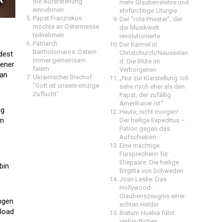
die Auferstehung
mehr Glaubenslehre und
einnehmen
ehrfürchtige Liturgie
Papst Franziskus
Der "rote Priester", der
möchte an Ostermesse
die Musikwelt
teilnehmen
revolutionierte
Patriarch
Der Karmel in
Bartholomaios: Ostern
Christchurch/Neuseelan
dest
immer gemeinsam
d: Die Blüte im
jener
feiern
Verborgenen
man
Ukrainischer Bischof:
„Nur zur Klarstellung: Ich
"Gott ist unsere einzige
sehe mich eher als den
Zuflucht"
Papst, der zufällig
Amerikaner ist“
ng
Heute, nicht morgen!
en
Der heilige Expeditus –
Patron gegen das
Aufschieben
Eine mächtige
Fürsprecherin für
Ehepaare: Die heilige
bin
Birgitta von Schweden
Joan Leslie: Das
Hollywood-
Glaubenszeugnis einer
ngen
echten Heldin
nload
Bistum Huelva führt
verbindliches