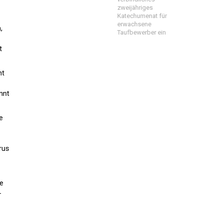
zweijähriges
Katechumenat für
erwachsene
,
Taufbewerber ein
t
ht
nnt
e
rus
ie
-