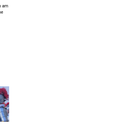
rn am
he