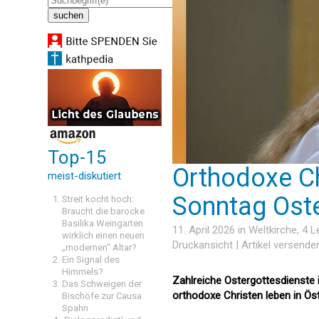
Top-15
Orthodoxe C
meist-diskutiert
Sonntag Ost
Streit kocht hoch:
Braucht die barocke
Basilika Weingarten
11. April 2026 in
Weltkirche
, 4 
wirklich einen neuen
Druckansicht
|
Artikel versende
„modernen“ Altar?
Ein Signal des
Himmels?
Zahlreiche Ostergottesdienste 
Das Schweigen der
orthodoxe Christen leben in Ös
Bischöfe zur Causa
Spahn