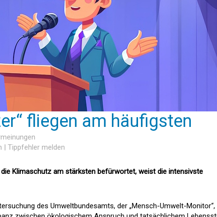
er“ fliegen am häufigsten
ermeinungen
n
|
Tippfehler melden
 die Klimaschutz am stärksten befürwortet, weist die intensivste
 Untersuchung des Umweltbundesamts, der „Mensch-Umwelt-Monitor“,
repanz zwischen ökologischem Anspruch und tatsächlichem Lebensstil