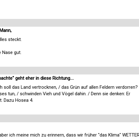
 Mann,
les steckt.
e Nase gut.
hte" geht eher in diese Richtung....
och soll das Land vertrocknen, / das Grün auf allen Feldern verdorren?
es tun, / schwinden Vieh und Vögel dahin. / Denn sie denken: Er
ht. Dazu Hosea 4.
r, aber ich meine mich zu erinnern, dass wir früher "das Klima" WETTE