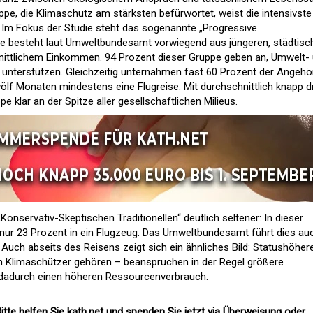
ppe, die Klimaschutz am stärksten befürwortet, weist die intensivste
f. Im Fokus der Studie steht das sogenannte „Progressive
ppe besteht laut Umweltbundesamt vorwiegend aus jüngeren, städtisc
ittlichem Einkommen. 94 Prozent dieser Gruppe geben an, Umwelt-
 unterstützen. Gleichzeitig unternahmen fast 60 Prozent der Angehö
wölf Monaten mindestens eine Flugreise. Mit durchschnittlich knapp d
pe klar an der Spitze aller gesellschaftlichen Milieus.
Konservativ-Skeptischen Traditionellen“ deutlich seltener: In dieser
 nur 23 Prozent in ein Flugzeug. Das Umweltbundesamt führt dies au
. Auch abseits des Reisens zeigt sich ein ähnliches Bild: Statushöher
en Klimaschützer gehören – beanspruchen in der Regel größere
dadurch einen höheren Ressourcenverbrauch.
itte helfen Sie kath.net und spenden Sie jetzt via Überweisung oder