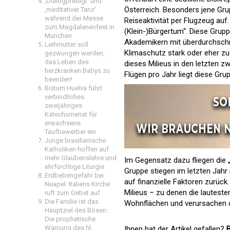
‚Dialogpredigt‘ und
Österreich. Besonders jene Gru
‚meditativer Tanz’
während der Messe
Reiseaktivität per Flugzeug au
zum Magdalenenfest in
(Klein-)Bürgertum“. Diese Gru
München
Akademikern mit überdurchschn
Leihmutter soll
Klimaschutz stark oder eher zu
gezwungen werden,
das Leben des
dieses Milieus in den letzten z
herzkranken Babys zu
Flügen pro Jahr liegt diese Grup
beenden!
Bistum Huelva führt
verbindliches
zweijähriges
Katechumenat für
erwachsene
Taufbewerber ein
Junge brasilianische
Katholiken hoffen auf
mehr Glaubenslehre und
Im Gegensatz dazu fliegen die „
ehrfürchtige Liturgie
Gruppe stiegen im letzten Jahr
Erdbebengefahr bei
auf finanzielle Faktoren zurück
Neapel: Italiens Kirche
Milieus – zu denen die lautest
ruft zum Gebet auf
Die Familie ist das
Wohnflächen und verursachen 
Hauptziel des Bösen:
Die prophetische
Warnung des hl.
Ihnen hat der Artikel gefallen?
B