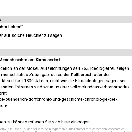
6
chts Leben!"
her auf solche Heuchler zu sagen.
 Mensch nichts am Klima ändert
erich an der Mosel, Aufzeichnungen seit 763, ideologiefrei, zeigen
 menschliches Zutun gab, sei es der Kaltbereich oder der
t seit fast 1300 Jahren, nicht wie die Klimaideologen sagen, seit
nannten Extremen sind wir in unserer vollimölundgasverbrennmodus
ernt.
.de/puenderich/dorfchronik-und-geschichte/chronologie-der-
ich/
n zu können müssen Sie sich bitte einloggen.
Artikeln müssen Sie sich bei
kathLogin registrieren
. Die Kommentare werden von Moderatoren