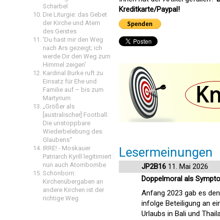
Scharbel
Kreditkarte/Paypal!
Die Liturgie: das Gebet
der Kirche und Atem
des Geistes
'Du hast mir den Weg
nach Ars gezeigt; ich
werde Dir den Weg zum
Himmel zeigen'
Kardinal Burke ruft zu
Einsatz für Ehe und
Familie auf – bis zum
Martyrium
„Größer als
[australischer] Football:
Die unstoppbare
Wiederbelebung des
Glaubens“
IRRE! - Moskauer
Lesermeinungen
Patriarch Kyrill legitimiert
nun auch Atombombe
JP2B16
11. Mai 2026
Schönborn:
Doppelmoral als Symptom
Kirchenübergaben an
andere Kirchen ist der
Anfang 2023 gab es den b
richtige Weg
infolge Beteiligung an e
Urlaubs in Bali und Tha