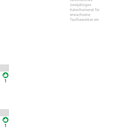
zweijähriges
Katechumenat für
erwachsene
Taufbewerber ein
s
1
1