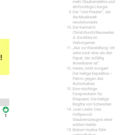
mehr Glaubenslehre und
ehrfürchtige Liturgie
Der "rote Priester", der
die Musikwelt
revolutionierte
Der Karmel in
Christchurch/Neuseelan
d: Die Blüte im
Verborgenen
„Nur zur Klarstellung: Ich
sehe mich eher als den
Papst, der zufällig
Amerikaner ist“
Heute, nicht morgen!
Der heilige Expeditus –
Patron gegen das
Aufschieben
Eine mächtige
Fürsprecherin für
Ehepaare: Die heilige
Birgitta von Schweden
Joan Leslie: Das
Hollywood-
1
Glaubenszeugnis einer
echten Heldin
Bistum Huelva führt
verbindliches