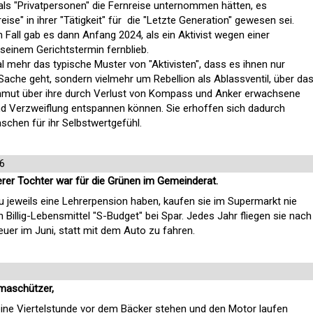
 als "Privatpersonen" die Fernreise unternommen hätten, es
reise" in ihrer "Tätigkeit" für die "Letzte Generation" gewesen sei.
 Fall gab es dann Anfang 2024, als ein Aktivist wegen einer
seinem Gerichtstermin fernblieb.
al mehr das typische Muster von "Aktivisten", dass es ihnen nur
Sache geht, sondern vielmehr um Rebellion als Ablassventil, über da
Unmut über ihre durch Verlust von Kompass und Anker erwachsene
und Verzweiflung entspannen können. Sie erhoffen sich dadurch
chen für ihr Selbstwertgefühl.
6
rer Tochter war für die Grünen im Gemeinderat.
u jeweils eine Lehrerpension haben, kaufen sie im Supermarkt nie
 Billig-Lebensmittel "S-Budget" bei Spar. Jedes Jahr fliegen sie nach
uer im Juni, statt mit dem Auto zu fahren.
imaschützer,
ine Viertelstunde vor dem Bäcker stehen und den Motor laufen