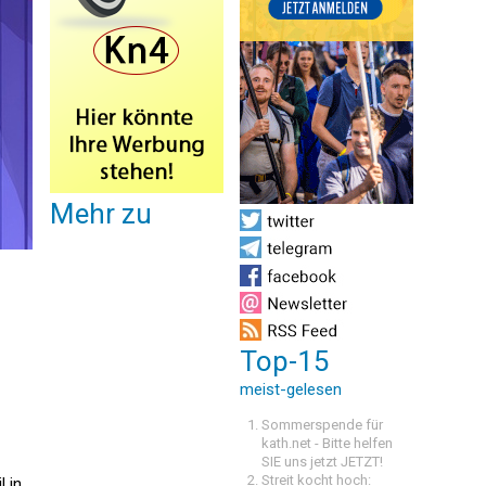
Mehr zu
Top-15
meist-gelesen
Sommerspende für
kath.net - Bitte helfen
SIE uns jetzt JETZT!
Streit kocht hoch:
 in