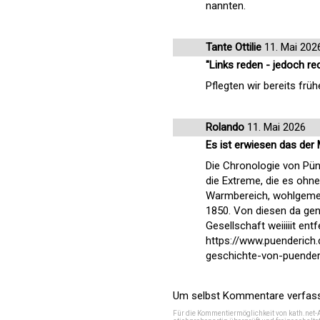
nannten.
Tante Ottilie
11. Mai 202
"Links reden - jedoch re
Pflegten wir bereits frü
Rolando
11. Mai 2026
Es ist erwiesen das der
Die Chronologie von Pünd
die Extreme, die es ohne
Warmbereich, wohlgemerk
1850. Von diesen da ge
Gesellschaft weiiiiit entf
https://www.puenderich
geschichte-von-puender
Um selbst Kommentare verfasse
Für die Kommentiermöglichkeit von kath.net-