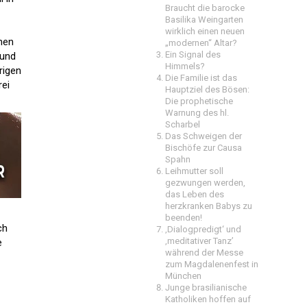
Braucht die barocke
Basilika Weingarten
wirklich einen neuen
hen
„modernen“ Altar?
Ein Signal des
 und
Himmels?
rigen
Die Familie ist das
rei
Hauptziel des Bösen:
Die prophetische
Warnung des hl.
Scharbel
Das Schweigen der
Bischöfe zur Causa
Spahn
Leihmutter soll
gezwungen werden,
das Leben des
herzkranken Babys zu
beenden!
ch
‚Dialogpredigt‘ und
‚meditativer Tanz’
e
während der Messe
zum Magdalenenfest in
München
Junge brasilianische
Katholiken hoffen auf