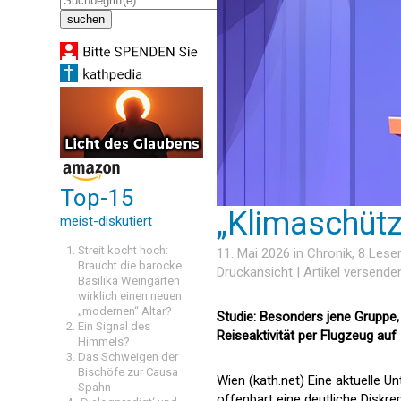
Top-15
„Klimaschütz
meist-diskutiert
Streit kocht hoch:
11. Mai 2026 in
Chronik
, 8 Les
Braucht die barocke
Druckansicht
|
Artikel versende
Basilika Weingarten
wirklich einen neuen
„modernen“ Altar?
Studie: Besonders jene Gruppe,
Ein Signal des
Reiseaktivität per Flugzeug auf
Himmels?
Das Schweigen der
Bischöfe zur Causa
Wien (kath.net) Eine aktuelle
Spahn
offenbart eine deutliche Disk