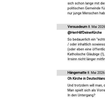
sich schon lange mit di
politischen Gemeinde fü
nur junge Menschen habe
Versusdeum
8. Mai 202
@HerrHilfDeinerKirche
So bedauerlich ein "echte
/ oder inhaltlich sowie
(oder eben eine öffentli
Katholische Gläubige (!)
Irrsinn nicht länger mitf
Hängematte
8. Mai 2026
Oh Kirche in Deutschland
Und trotzdem will man,
Man spielt sich als Vorre
In den Untergang?