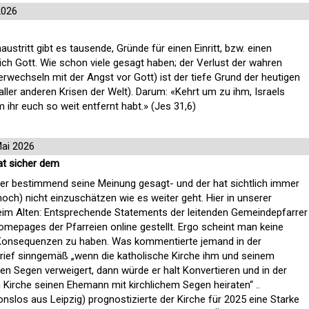
2026
ustritt gibt es tausende, Gründe für einen Einritt, bzw. einen
lich Gott. Wie schon viele gesagt haben; der Verlust der wahren
erwechseln mit der Angst vor Gott) ist der tiefe Grund der heutigen
aller anderen Krisen der Welt). Darum: «Kehrt um zu ihm, Israels
 ihr euch so weit entfernt habt.» (Jes 31,6)
Mai 2026
at sicher dem
aber bestimmend seine Meinung gesagt- und der hat sichtlich immer
och) nicht einzuschätzen wie es weiter geht. Hier in unserer
eim Alten: Entsprechende Statements der leitenden Gemeindepfarrer
mepages der Pfarreien online gestellt. Ergo scheint man keine
Konsequenzen zu haben. Was kommentierte jemand in der
rief sinngemäß „wenn die katholische Kirche ihm und seinem
n Segen verweigert, dann würde er halt Konvertieren und in der
 Kirche seinen Ehemann mit kirchlichem Segen heiraten“ ..
nslos aus Leipzig) prognostizierte der Kirche für 2025 eine Starke