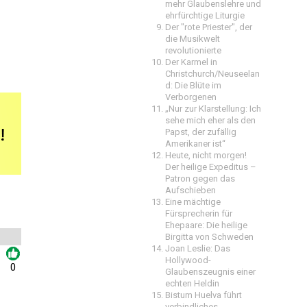
mehr Glaubenslehre und
ehrfürchtige Liturgie
Der "rote Priester", der
die Musikwelt
revolutionierte
Der Karmel in
Christchurch/Neuseelan
d: Die Blüte im
Verborgenen
„Nur zur Klarstellung: Ich
sehe mich eher als den
Papst, der zufällig
Amerikaner ist“
Heute, nicht morgen!
Der heilige Expeditus –
Patron gegen das
Aufschieben
Eine mächtige
Fürsprecherin für
Ehepaare: Die heilige
Birgitta von Schweden
Joan Leslie: Das
Hollywood-
0
Glaubenszeugnis einer
echten Heldin
Bistum Huelva führt
verbindliches