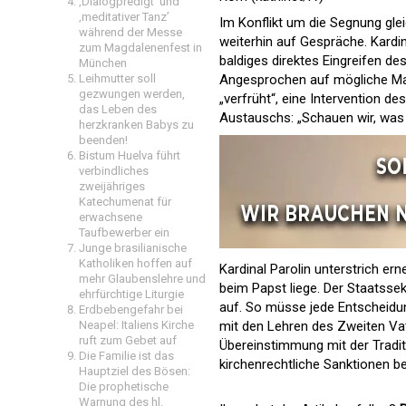
‚Dialogpredigt‘ und
‚meditativer Tanz’
Im Konflikt um die Segnung glei
während der Messe
weiterhin auf Gespräche. Kardi
zum Magdalenenfest in
baldiges direktes Eingreifen de
München
Leihmutter soll
Angesprochen auf mögliche Maß
gezwungen werden,
„verfrüht“, eine Intervention d
das Leben des
Austauschs: „Schauen wir, was 
herzkranken Babys zu
beenden!
Bistum Huelva führt
verbindliches
zweijähriges
Katechumenat für
erwachsene
Taufbewerber ein
Junge brasilianische
Katholiken hoffen auf
Kardinal Parolin unterstrich er
mehr Glaubenslehre und
beim Papst liege. Der Staatsse
ehrfürchtige Liturgie
auf. So müsse jede Entscheidun
Erdbebengefahr bei
Neapel: Italiens Kirche
mit den Lehren des Zweiten V
ruft zum Gebet auf
Übereinstimmung mit der Traditi
Die Familie ist das
kirchenrechtliche Sanktionen b
Hauptziel des Bösen:
Die prophetische
Warnung des hl.