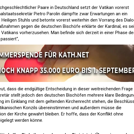
chgeschlechtlicher Paare in Deutschland setzt der Vatikan vorerst
nalstaatssekretär Pietro Parolin dämpfte zwar Erwartungen an ein
s Heiligen Stuhls und betonte vorerst weiterhin den Vorrang des Dialo
nahmen gegen die deutschen Bischöfe erklärte der Kardinal, es se
es Vatikans vorherzusehen. Man befinde sich derzeit in einer Phase de
passiert“,
neut, dass die endgültige Entscheidung in dieser weitreichenden Frage
kretär stellt jedoch den deutschen Bischöfen mehrere klare Bedingun
g im Einklang mit dem geltenden Kirchenrecht stehen, die Beschlüs
atikanischen Konzils übereinstimmen und außerdem müsse die
on der Kirche gewahrt bleiben. Er hoffe, dass der Konflikt ohne
eigelegt werden könne.