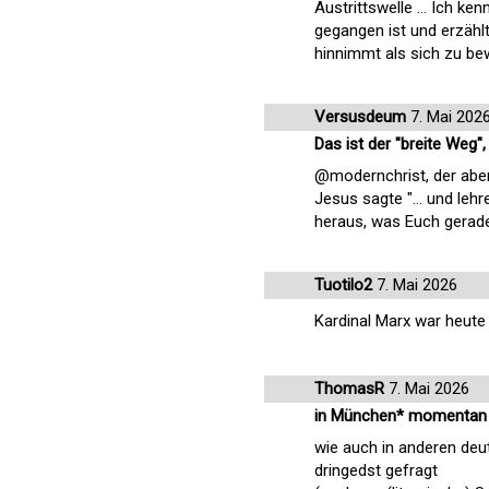
Austrittswelle … Ich ken
gegangen ist und erzählt,
hinnimmt als sich zu be
Versusdeum
7. Mai 202
Das ist der "breite Weg"
@modernchrist, der aber 
Jesus sagte "... und lehr
heraus, was Euch gerade
Tuotilo2
7. Mai 2026
Kardinal Marx war heute 
ThomasR
7. Mai 2026
in München* momentan ei
wie auch in anderen de
dringedst gefragt