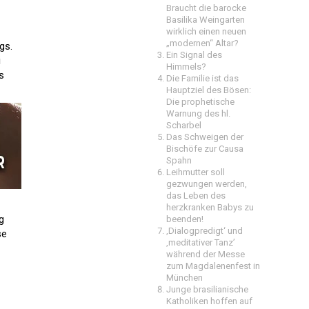
Braucht die barocke
Basilika Weingarten
wirklich einen neuen
„modernen“ Altar?
gs.
Ein Signal des
i
Himmels?
s
Die Familie ist das
Hauptziel des Bösen:
Die prophetische
Warnung des hl.
Scharbel
Das Schweigen der
Bischöfe zur Causa
Spahn
Leihmutter soll
gezwungen werden,
das Leben des
herzkranken Babys zu
g
beenden!
‚Dialogpredigt‘ und
se
‚meditativer Tanz’
während der Messe
zum Magdalenenfest in
München
Junge brasilianische
Katholiken hoffen auf