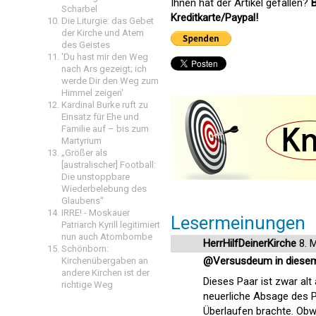
Ihnen hat der Artikel gefallen?
B
Scharbel
Kreditkarte/Paypal!
Die Liturgie: das Gebet
der Kirche und Atem
des Geistes
'Du hast mir den Weg
nach Ars gezeigt; ich
werde Dir den Weg zum
Himmel zeigen'
Kardinal Burke ruft zu
Einsatz für Ehe und
Familie auf – bis zum
Martyrium
„Größer als
[australischer] Football:
Die unstoppbare
Wiederbelebung des
Glaubens“
IRRE! - Moskauer
Lesermeinungen
Patriarch Kyrill legitimiert
nun auch Atombombe
HerrHilfDeinerKirche
8. 
Schönborn:
@Versusdeum in diesem Fa
Kirchenübergaben an
andere Kirchen ist der
Dieses Paar ist zwar alt 
richtige Weg
neuerliche Absage des
Überlaufen brachte. Obwoh