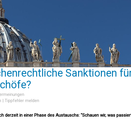
enrechtliche Sanktionen fü
schöfe?
sermeinungen
n
|
Tippfehler melden
ich derzeit in einer Phase des Austauschs: "Schauen wir, was passier