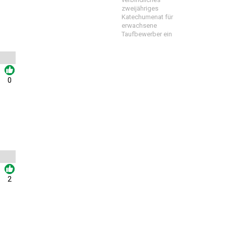
zweijähriges
Katechumenat für
erwachsene
Taufbewerber ein
0
2