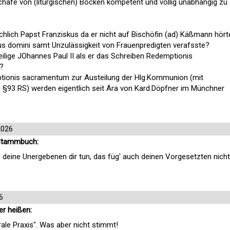
Schafe von (liturgischen) Böcken kompetent und völlig unabhängig zu
tsächlich Papst Franziskus da er nicht auf Bischöfin (ad) Käßmann hört
tus domini samt Unzulässigkeit von Frauenpredigten verafsste?
 heilige JOhannes Paul II als er das Schreiben Redemptionis
?
tionis sacramentum zur Austeilung der Hlg.Kommunion (mit
93 RS) werden eigentlich seit Ära von Kard.Döpfner im Münchner
2026
 Stammbuch:
s deine Unergebenen dir tun, das füg' auch deinen Vorgesetzten nicht
6
er heißen:
ale Praxis". Was aber nicht stimmt!