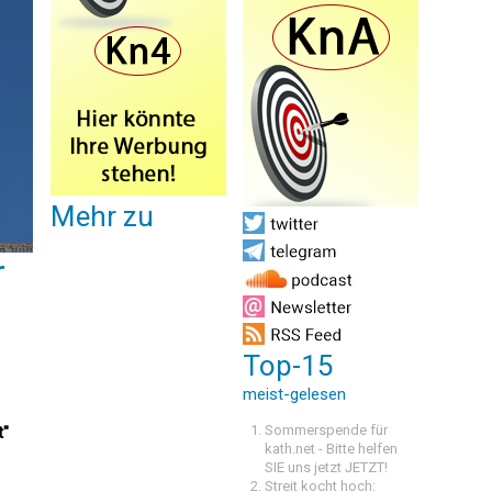
Mehr zu
r
Top-15
meist-gelesen
Sommerspende für
t"
kath.net - Bitte helfen
SIE uns jetzt JETZT!
Streit kocht hoch: