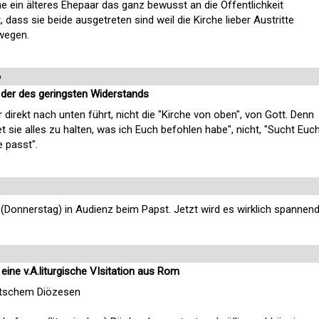
ne ein älteres Ehepaar das ganz bewusst an die Öffentlichkeit
 dass sie beide ausgetreten sind weil die Kirche lieber Austritte
wegen.
6
, der des geringsten Widerstands
direkt nach unten führt, nicht die "Kirche von oben", von Gott. Denn
et sie alles zu halten, was ich Euch befohlen habe", nicht, "Sucht Euc
 passt".
(Donnerstag) in Audienz beim Papst. Jetzt wird es wirklich spannend
ne v.A.liturgische VIsitation aus Rom
utschem Diözesen