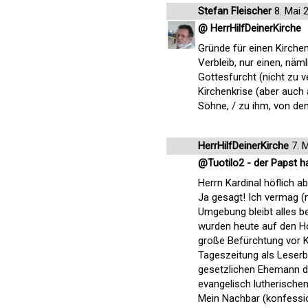
Stefan Fleischer
8. Mai 
@ HerrHilfDeinerKirche
Gründe für einen Kirchena
Verbleib, nur einen, näm
Gottesfurcht (nicht zu v
Kirchenkrise (aber auch 
Söhne, / zu ihm, von dem
HerrHilfDeinerKirche
7. 
@Tuotilo2 - der Papst h
Herrn Kardinal höflich 
Ja gesagt! Ich vermag (n
Umgebung bleibt alles b
wurden heute auf den Ho
große Befürchtung vor 
Tageszeitung als Leserb
gesetzlichen Ehemann de
evangelisch lutherischen
Mein Nachbar (konfessio