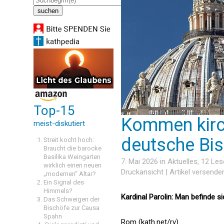
Top-15
Kommen kirch
meist-diskutiert
deutsche Bi
Streit kocht hoch:
Braucht die barocke
Basilika Weingarten
7. Mai 2026 in
Aktuelles
, 12 Le
wirklich einen neuen
Druckansicht
|
Artikel versende
„modernen“ Altar?
Ein Signal des
Himmels?
Kardinal Parolin: Man befinde s
Das Schweigen der
Bischöfe zur Causa
Spahn
Rom (kath.net/rv)