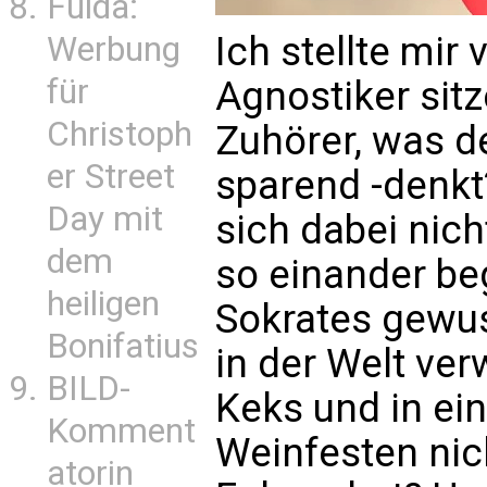
Fulda:
Ich stellte mir 
Werbung
für
Agnostiker sitz
Christoph
Zuhörer, was d
er Street
sparend -denkt
Day mit
sich dabei nich
dem
so einander be
heiligen
Sokrates gewus
Bonifatius
in der Welt ver
BILD-
Keks und in ein
Komment
Weinfesten ni
atorin