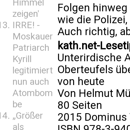
Himmel
Folgen hinweg 
zeigen'
wie die Polizei
IRRE! -
Auch richtig, a
Moskauer
kath.net-Leseti
Patriarch
Unterirdische 
Kyrill
Oberteufels übe
legitimiert
von heute
nun auch
Von Helmut Mü
Atombom
80 Seiten
be
„Größer
2015 Dominus 
als
ISBN 978-3-94