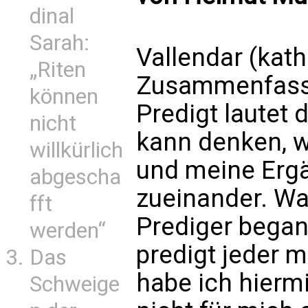
dinal
Sarah:
Vallendar (kath
„Riten
Zusammenfass
können
Predigt lautet 
nicht
kann denken, wa
willkürlich
und meine Ergä
abgescha
zueinander. W
fft
Prediger begann
werden“
predigt jeder ma
Das
habe ich hiermi
Schweige