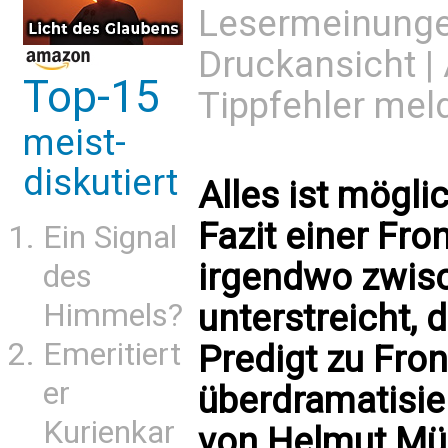
Lesermeinung
Druckansicht
|
Top-15
Tippfehler mel
meist-
diskutiert
Alles ist mögli
Fazit einer Fr
Ein Signal
irgendwo zwis
des
unterstreicht, 
Himmels?
Emeritiert
Predigt zu Fro
er
überdramatisie
Kurienkar
von Helmut Mül