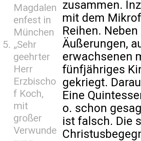
zusammen. Inz
Magdalen
mit dem Mikrof
enfest in
Reihen. Neben 
München
Äußerungen, au
„Sehr
erwachsenen mä
geehrter
fünfjähriges Ki
Herr
gekriegt. Dara
Erzbischo
f Koch,
Eine Quintesse
mit
o. schon gesagt:
großer
ist falsch. Di
Verwunde
Christusbegeg