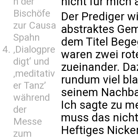
nicht für mich a
n der
Bischöfe
Der Prediger wi
zur Causa
abstraktes Ge
Spahn
dem Titel Bege
‚Dialogpre
waren zwei rot
digt‘ und
zueinander. Da
‚meditativ
rundum viel bla
er Tanz’
seinem Nachbar
während
Ich sagte zu 
der
muss das nicht 
Messe
Heftiges Nicke
zum