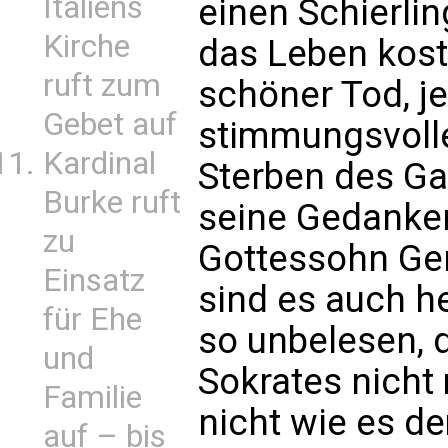
Italiens
einen Schierlin
Kirche
das Leben kost
ruft zum
schöner Tod, j
Gebet auf
stimmungsvolle
Kardinal
Sterben des Ga
Burke ruft
seine Gedanke
zu
Gottessohn G
Einsatz
sind es auch he
für Ehe
so unbelesen, 
und
Sokrates nicht
Familie
nicht wie es d
auf – bis