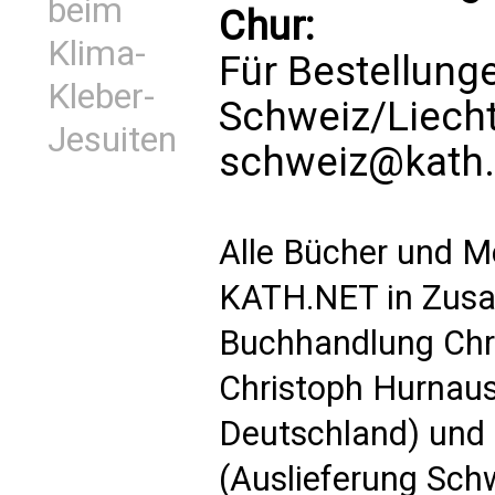
beim
Chur:
Klima-
Für Bestellung
Kleber-
Schweiz/Liech
Jesuiten
schweiz@kath.
Alle Bücher und M
KATH.NET in Zusa
Buchhandlung Chri
Christoph Hurnaus
Deutschland) und 
(Auslieferung Schw