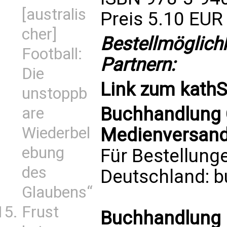
[australis
Preis 5.10 EUR
cher]
Bestellmöglich
Football:
Partnern:
Die
Link zum
kath
unstoppb
Buchhandlung C
are
Wiederbel
Medienversand 
ebung
Für Bestellung
des
Deutschland:
b
Glaubens“
Frust
Buchhandlung P