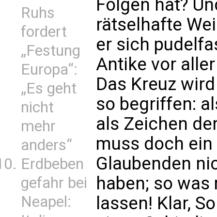
Folgen hat? Un
Ruhs
rätselhafte Wei
fordert
er sich pudelf
„Festung
Antike vor all
Europa“:
Das Kreuz wird 
„Es geht
so begriffen: a
nicht
als Zeichen der
mehr
muss doch ein 
anders“
Glaubenden nic
Erdbeben
haben; so was 
gefahr bei
lassen! Klar, S
Neapel: