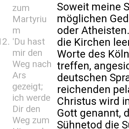
Soweit meine S
zum
möglichen Ged
Martyriu
oder Atheisten
m
die Kirchen le
'Du hast
mir den
Worte des Köln
Weg nach
treffen, anges
Ars
deutschen Spr
gezeigt;
reichenden pel
ich werde
Christus wird 
Dir den
Gott genannt, d
Weg zum
Sühnetod die S