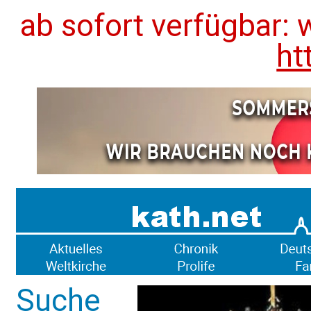
ab sofort verfügbar: 
ht
Suche