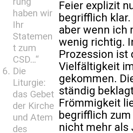
rung
Feier explizit n
haben wir
begrifflich klar
Ihr
aber wenn ich m
Statemen
wenig richtig.
t zum
Prozession ist
CSD…“
Vielfältigkeit
Die
gekommen. Die
Liturgie:
ständig beklag
das Gebet
Frömmigkeit li
der Kirche
begrifflich zum
und Atem
nicht mehr als
des