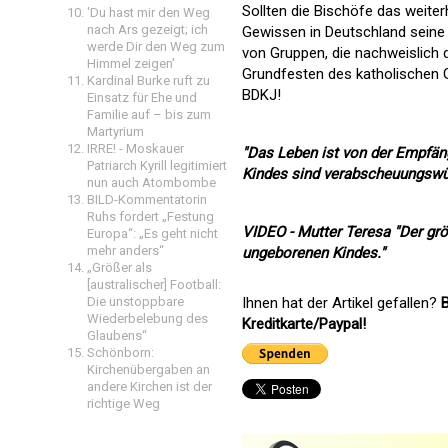
Sollten die Bischöfe das weiter
'Du hast mir den Weg
nach Ars gezeigt; ich
Gewissen in Deutschland seine 
werde Dir den Weg zum
von Gruppen, die nachweislich 
Himmel zeigen'
Grundfesten des katholischen 
Kardinal Burke ruft zu
BDKJ!
Einsatz für Ehe und
Familie auf – bis zum
Martyrium
IRRE! - Moskauer
"Das Leben ist von der Empfän
Patriarch Kyrill legitimiert
Kindes sind verabscheuungswür
nun auch Atombombe
BILD-Kommentatorin
Ruhs fordert „Festung
VIDEO - Mutter Teresa "Der grö
Europa“: „Es geht nicht
mehr anders“
ungeborenen Kindes."
„Größer als
[australischer] Football:
Die unstoppbare
Ihnen hat der Artikel gefallen?
B
Wiederbelebung des
Kreditkarte/Paypal!
Glaubens“
Schönborn:
Kirchenübergaben an
andere Kirchen ist der
richtige Weg