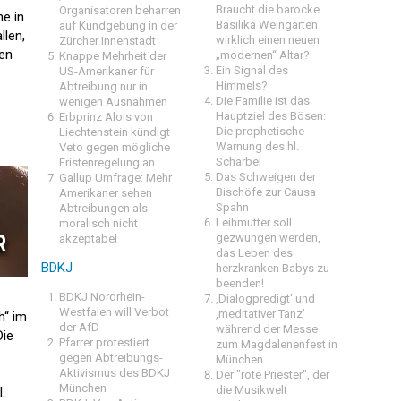
Braucht die barocke
Organisatoren beharren
e in
Basilika Weingarten
auf Kundgebung in der
llen,
wirklich einen neuen
Zürcher Innenstadt
den
„modernen“ Altar?
Knappe Mehrheit der
Ein Signal des
US-Amerikaner für
Himmels?
Abtreibung nur in
Die Familie ist das
wenigen Ausnahmen
Hauptziel des Bösen:
Erbprinz Alois von
Die prophetische
Liechtenstein kündigt
Warnung des hl.
Veto gegen mögliche
Scharbel
Fristenregelung an
Das Schweigen der
Gallup Umfrage: Mehr
Bischöfe zur Causa
Amerikaner sehen
Spahn
Abtreibungen als
Leihmutter soll
moralisch nicht
gezwungen werden,
akzeptabel
das Leben des
BDKJ
herzkranken Babys zu
beenden!
BDKJ Nordrhein-
‚Dialogpredigt‘ und
Westfalen will Verbot
‚meditativer Tanz’
h“ im
der AfD
während der Messe
Die
Pfarrer protestiert
zum Magdalenenfest in
gegen Abtreibungs-
München
Aktivismus des BDKJ
Der "rote Priester", der
München
die Musikwelt
.