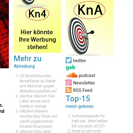
Mehr zu
Abtreibung
US-Bischöfe rufen
Amerikaner zu Gebet
und Aktionen gegen
Abtreibungspillen auf
Zürcher ‚Marsch fürs
Top-15
Läbe‘ erneut nach
e,
meist-gelesen
Oerlikon verlegt
and
GRÜN-Politikerin
Sommerspende für
möchte das Töten von
kath.net - Bitte helfen
zwölf ungeborenen
SIE uns jetzt JETZT!
Kindern finanzieren
Streit kocht hoch:
‚Marsch fürs Läbe‘: