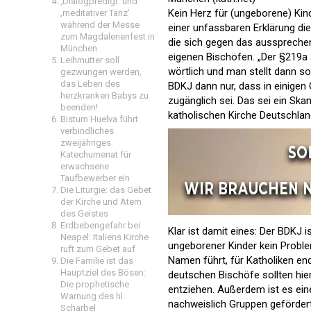
‚Dialogpredigt‘ und
Kein Herz für (ungeborene) Kin
‚meditativer Tanz’
während der Messe
einer unfassbaren Erklärung di
zum Magdalenenfest in
die sich gegen das aussprechen,
München
eigenen Bischöfen. „Der §219a s
Leihmutter soll
wörtlich und man stellt dann s
gezwungen werden,
das Leben des
BDKJ dann nur, dass in einige
herzkranken Babys zu
zugänglich sei. Das sei ein Skan
beenden!
katholischen Kirche Deutschlan
Bistum Huelva führt
verbindliches
zweijähriges
Katechumenat für
erwachsene
Taufbewerber ein
Die Liturgie: das Gebet
der Kirche und Atem
des Geistes
Erdbebengefahr bei
Klar ist damit eines: Der BDKJ 
Neapel: Italiens Kirche
ungeborener Kinder kein Proble
ruft zum Gebet auf
Namen führt, für Katholiken end
Die Familie ist das
Hauptziel des Bösen:
deutschen Bischöfe sollten hier
Die prophetische
entziehen. Außerdem ist es ein
Warnung des hl.
nachweislich Gruppen gefördert
Scharbel