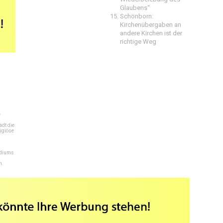
Glaubens“
Schönborn:
Kirchenübergaben an
andere Kirchen ist der
richtige Weg
e
dt die
igiöse
ediums
n.