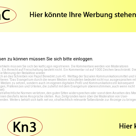
n zu können müssen Sie sich bitte einloggen.
Artikeln müssen Sie sich bei
kathLogin registrieren
. Die Kommentare werden von Moderatoren
t. Ein Anrecht auf Freischaltung besteht nicht. Ein Kommentar ist auf 1000 Zeichen beschränkt. Di
e Meinung der Redaktion wieder.
 an das Schreiben von Papst Benedikt zum 45. Welttag der Sozialen Kommunikationsmittel und lä
tieren: "Das Evangelium durch die neuen Medien mitzuteilen bedeutet nicht nur, ausgesprochen rel
en Medien zu setzen, sondern auch im eigenen digitalen Profil und Kommunikationsstil konsequent
en, Präferenzen und Urteilen, die zutiefst mit dem Evangelium übereinstimmen, auch wenn nicht
net
)
e strafrechtliche Normen verletzen, den guten Sitten widersprechen oder sonst dem Ansehen des M
önnen diesfalls keine Ansprüche stellen. Aus Zeitgründen kann über die Moderation von User-
en. Weiters behält sich kath.net vor, strafrechtlich relevante Tatbestände zur Anzeige zu bringe