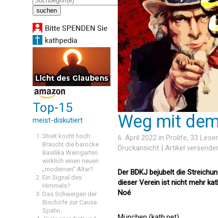
Top-15
Weg mit dem
meist-diskutiert
Streit kocht hoch:
6. April 2022 in
Prolife
, 33 Les
Braucht die barocke
Druckansicht
|
Artikel versende
Basilika Weingarten
wirklich einen neuen
„modernen“ Altar?
Der BDKJ bejubelt die Streichun
Ein Signal des
dieser Verein ist nicht mehr ka
Himmels?
Noé
Das Schweigen der
Bischöfe zur Causa
Spahn
München (kath.net)