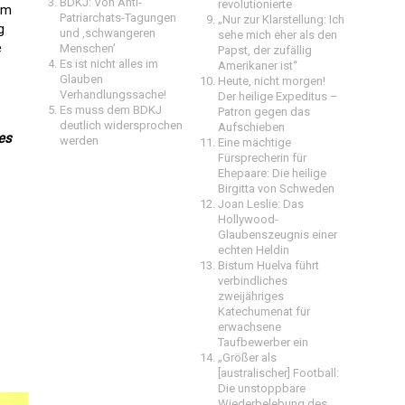
BDKJ: Von Anti-
revolutionierte
em
Patriarchats-Tagungen
„Nur zur Klarstellung: Ich
g
und ‚schwangeren
sehe mich eher als den
e
Menschen’
Papst, der zufällig
Es ist nicht alles im
Amerikaner ist“
Glauben
Heute, nicht morgen!
Verhandlungssache!
Der heilige Expeditus –
Es muss dem BDKJ
Patron gegen das
deutlich widersprochen
Aufschieben
es
werden
Eine mächtige
Fürsprecherin für
Ehepaare: Die heilige
Birgitta von Schweden
Joan Leslie: Das
Hollywood-
Glaubenszeugnis einer
echten Heldin
Bistum Huelva führt
verbindliches
zweijähriges
Katechumenat für
erwachsene
Taufbewerber ein
„Größer als
[australischer] Football:
Die unstoppbare
Wiederbelebung des