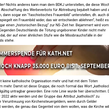
der! Nichts anderes kann man dem BDKJ unterstellen, die diese Woch
e Abschaffung des Werbeverbots für Abtreibung bejubelt haben und a
 dann sogar ein "faschistisches Frauenbild" unterstellen, dh. auch 
piegelt ein Frauenbild wider, das wir entschieden ablehnen“, heißt es
ogar einen „historischen Bezug“ zur NS-Zeit her. Bejammert wird vom
n Gegenden Deutschlands die Tötung ungeborener Kinder nicht mehr
dal, der auf einer ähnlichen Stufe wie die Missbrauchsfälle in der
ds stehe.
ist keine katholische Organisation mehr und hat mit dem Töten
m mehr. Damit ist diese Gruppe, die noch formal das Wort „katholisc
gültig untragbar geworden. Eine rote Linie wurde hier überschritten. 
 2022 aktiv werden und der Gruppe das Attribut „katholisch“ zu
e Veruntreuung von Kirchensteuergeldern, wenn durch Gelder
 werden, die genau das Gegenteil von dem wollen, was die Kirche will