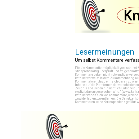
Lesermeinungen
Um selbst Kommentare verfasse
Für die Kommentiermöglichkeit von kath.net-
stichprobenartig überprüft und freigeschalte
Kommentare geben nicht notwendigerweise di
kath.net verweist in dem Zusammenhang auch
Kommentatoren dazu ein, sich daran zu orien
Inhalte auf die Plattformen der verschieden
Zeugnis abzulegen hinsichtlich Entscheidung
explizit davon gesprochen wird." (
www.kath.
kath.net behält sich vor, Kommentare, welch
zuwiderlaufen, zu entfernen. Die Benutzer k
Kommentaren keine Korrespondenz geführt werd