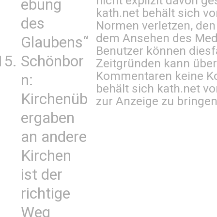
nicht explizit davon ge
ebung
kath.net behält sich v
des
Normen verletzen, den
dem Ansehen des Mediu
Glaubens“
Benutzer können diesfa
Schönbor
Zeitgründen kann über
Kommentaren keine Ko
n:
behält sich kath.net vo
Kirchenüb
zur Anzeige zu bringen
ergaben
an andere
Kirchen
ist der
richtige
Weg