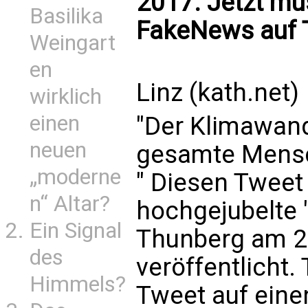
2017. Jetzt mu
Basilika
FakeNews auf T
Weingart
en
Linz (kath.net)
wirklich
einen
"Der Klimawand
neuen
gesamte Mensc
„moderne
" Diesen Tweet
n“ Altar?
hochgejubelte 
Ein Signal
Thunberg am 2
des
veröffentlicht.
Himmels?
Tweet auf eine