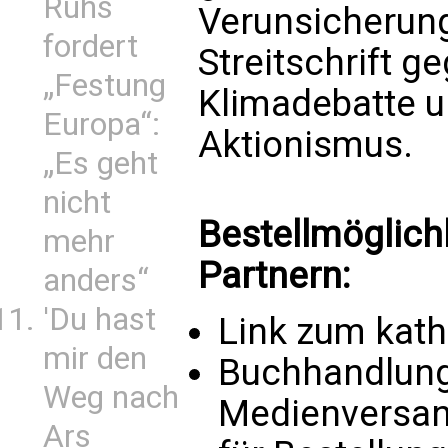
Ruhs
Verunsicherung
fordert
Streitschrift g
„Festung
Klimadebatte u
Europa“:
Aktionismus.
„Es geht
nicht
Bestellmöglich
mehr
Partnern:
anders“
'Du hast
Link zum kat
mir den
Buchhandlung 
Weg nach
Medienversand
Ars