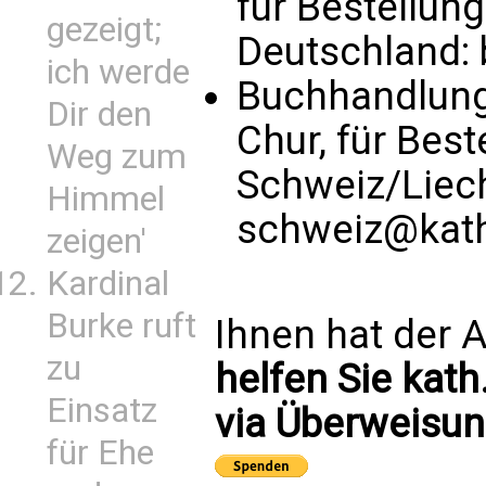
für Bestellun
gezeigt;
Deutschland:
ich werde
Buchhandlung
Dir den
Chur, für Bes
Weg zum
Schweiz/Liec
Himmel
schweiz@kath
zeigen'
Kardinal
Burke ruft
Ihnen hat der A
zu
helfen Sie kath
Einsatz
via Überweisun
für Ehe