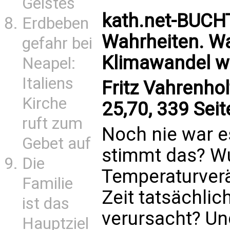
Geistes
kath.net-BUCH
Erdbeben
Wahrheiten. Wa
gefahr bei
Klimawandel wi
Neapel:
Italiens
Fritz Vahrenhol
Kirche
25,70, 339 Seit
ruft zum
Noch nie war e
Gebet auf
stimmt das? W
Die
Temperaturverä
Familie
Zeit tatsächli
ist das
verursacht? Un
Hauptziel