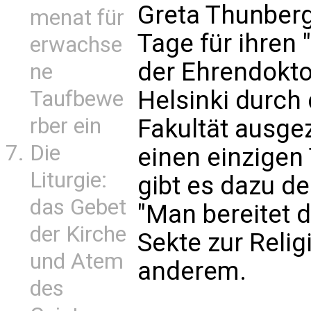
Greta Thunberg
menat für
Tage für ihren 
erwachse
der Ehrendokto
ne
Helsinki durch
Taufbewe
rber ein
Fakultät ausge
Die
einen einzigen
Liturgie:
gibt es dazu de
das Gebet
"Man bereitet 
der Kirche
Sekte zur Religi
und Atem
anderem.
des