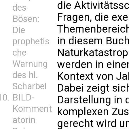
die Aktivitäts
des
Fragen, die exe
Bösen:
Themenbereiche
Die
in diesem Buch
prophetis
Naturkatastrop
che
werden in eine
Warnung
des hl.
Kontext von Ja
Scharbel
Dabei zeigt sic
BILD-
Darstellung in
Komment
komplexen Zu
atorin
gerecht wird u