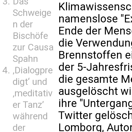
Das
Klimawissensch
Schweige
namenslose "E
n der
Ende der Mens
Bischöfe
die Verwendung
zur Causa
Brennstoffen ei
Spahn
der 5-Jahresfri
‚Dialogpre
die gesamte M
digt‘ und
ausgelöscht wi
‚meditativ
ihre "Untergang
er Tanz’
Twitter gelösch
während
Lomborg, Autor
der