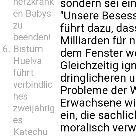
herzkrank
sondern sei ei
en Babys
"Unsere Beses
zu
führt dazu, das
beenden!
Milliarden für
Bistum
dem Fenster we
Huelva
Gleichzeitig ig
führt
dringlicheren u
verbindlic
Probleme der W
hes
Erwachsene wi
zweijährig
ein, die sachli
es
moralisch verwe
Katechu