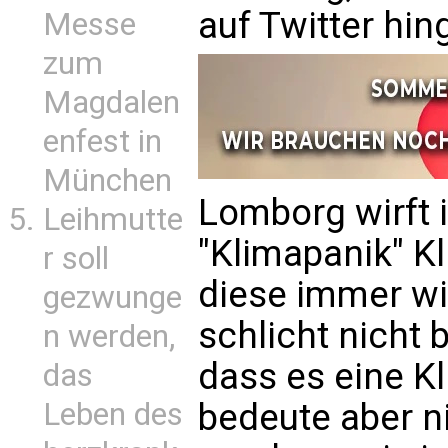
auf Twitter hi
Messe
zum
Magdalen
enfest in
München
Lomborg wirft 
Leihmutte
"Klimapanik" Kl
r soll
diese immer wi
gezwunge
schlicht nicht be
n werden,
dass es eine K
das
Leben des
bedeute aber n