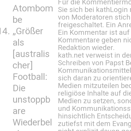
Für die Kommentiermög
Atombom
Sie sich bei
kathLogin 
von Moderatoren stich
be
freigeschaltet. Ein Anr
„Größer
Ein Kommentar ist auf
Kommentare geben nic
als
Redaktion wieder.
[australis
kath.net verweist in
Schreiben von Papst B
cher]
Kommunikationsmittel 
Football:
sich daran zu orientie
Medien mitzuteilen be
Die
religiöse Inhalte auf 
unstoppb
Medien zu setzen, sond
und Kommunikationsst
are
hinsichtlich Entscheid
Wiederbel
zutiefst mit dem Eva