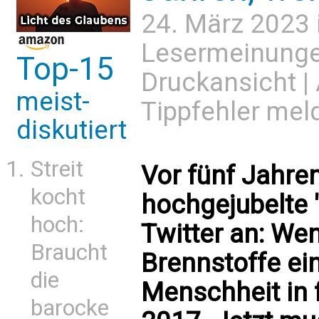
24. März 2023 
Lesermeinung
Top-15
Druckansicht
|
meist-
Tippfehler mel
diskutiert
Streit
Vor fünf Jahre
kocht
hochgejubelte 
hoch:
Twitter an: We
Braucht
Brennstoffe eins
die
Menschheit in 
barocke