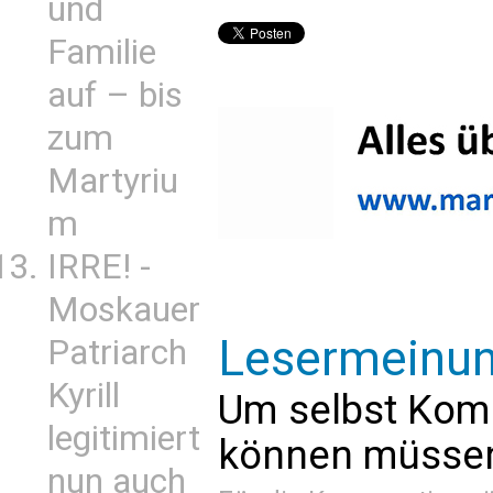
und
Familie
auf – bis
zum
Martyriu
m
IRRE! -
Moskauer
Lesermeinu
Patriarch
Kyrill
Um selbst Kom
legitimiert
können müssen 
nun auch