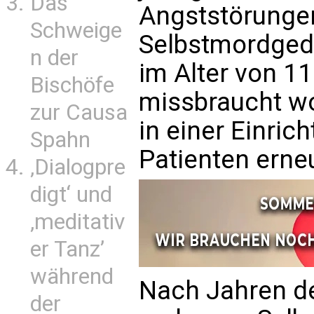
Das
Angststörunge
Schweige
Selbstmordgedan
n der
im Alter von 11
Bischöfe
missbraucht wo
zur Causa
in einer Einri
Spahn
Patienten erne
‚Dialogpre
digt‘ und
‚meditativ
er Tanz’
während
Nach Jahren d
der