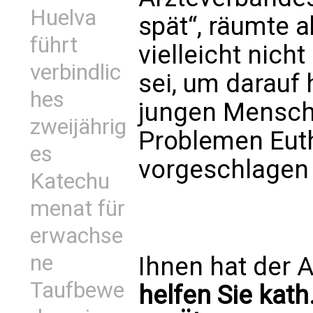
Huelva
spät“, räumte a
führt
vielleicht nic
verbindlic
sei, um darauf 
hes
jungen Mensch
zweijährig
Problemen Eut
es
vorgeschlagen 
Katechu
menat für
erwachse
ne
Ihnen hat der A
Taufbewe
helfen Sie kath