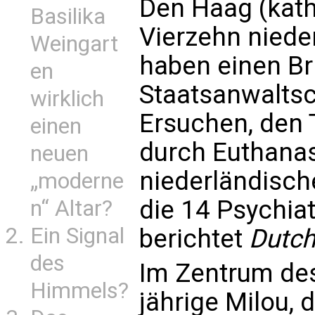
Den Haag (kath
Basilika
Vierzehn niede
Weingart
haben einen Bri
en
Staatsanwaltsc
wirklich
Ersuchen, den 
einen
durch Euthanas
neuen
niederländisc
„moderne
die 14 Psychiat
n“ Altar?
Ein Signal
berichtet
Dutc
des
Im Zentrum des 
Himmels?
jährige Milou, 