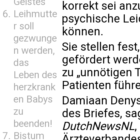
Geistes
korrekt sei an
Leihmutte
psychische Lei
r soll
können.
gezwunge
Sie stellen fes
n werden,
gefördert werd
das
zu „unnötigen T
Leben des
Patienten führ
herzkrank
en Babys
Damiaan Denys,
zu
des Briefes, s
beenden!
DutchNewsNL
,
Bistum
Ärzteverbandes