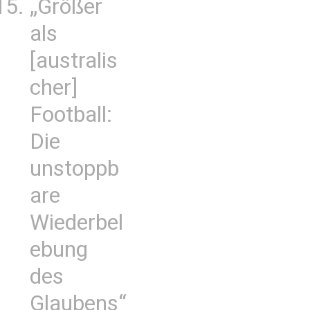
„Größer
als
[australis
cher]
Football:
Die
unstoppb
are
Wiederbel
ebung
des
Glaubens“