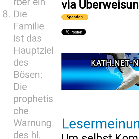
rber ein
via Überweisun
Die
Familie
ist das
Hauptziel
des
Bösen:
Die
prophetis
che
Lesermeinu
Warnung
des hl.
Um selbst Kom