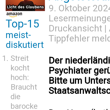
9. Oktober 202
Lesermeinung
Top-15
Druckansicht
|
meist-
Tippfehler mel
diskutiert
Streit
Der niederländ
kocht
Psychiater gerü
hoch:
Bitte um Unter
Braucht
Staatsanwaltsc
die
barocke