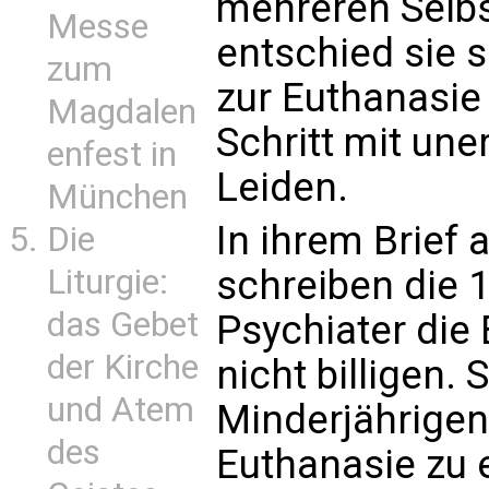
mehreren Selb
Messe
entschied sie s
zum
zur Euthanasie
Magdalen
Schritt mit un
enfest in
Leiden.
München
In ihrem Brief 
Die
Liturgie:
schreiben die 
das Gebet
Psychiater die
der Kirche
nicht billigen. 
und Atem
Minderjährigen 
des
Euthanasie zu 