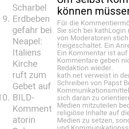
Scharbel
können müssen 
Erdbeben
Für die Kommentiermög
gefahr bei
Sie sich bei
kathLogin 
von Moderatoren stich
Neapel:
freigeschaltet. Ein Anr
Italiens
Ein Kommentar ist auf
Kommentare geben nic
Kirche
Redaktion wieder.
ruft zum
kath.net verweist in
Schreiben von Papst B
Gebet auf
Kommunikationsmittel 
BILD-
sich daran zu orientie
Medien mitzuteilen be
Komment
religiöse Inhalte auf 
atorin
Medien zu setzen, sond
und Kommunikationsst