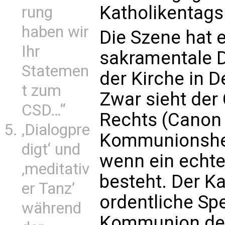
Katholikentags
rung
haben wir
Die Szene hat e
Ihr
sakramentale Di
Statemen
der Kirche in 
t zum
Zwar sieht de
CSD…“
Rechts (Canon 
‚Dialogpre
Kommunionshelf
digt‘ und
wenn ein echte
‚meditativ
besteht. Der Ka
er Tanz’
ordentliche Sp
während
Kommunion der 