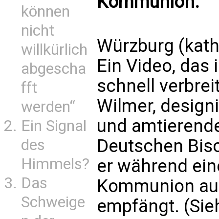
Kommunion.
können
nicht
Würzburg (kath
willkürlich
Ein Video, das
abgescha
schnell verbrei
fft
Wilmer, design
werden“
und amtierende
Ein Signal
Deutschen Bisc
des
Himmels?
er während ein
Das
Kommunion aus
Schweige
empfängt. (Sie