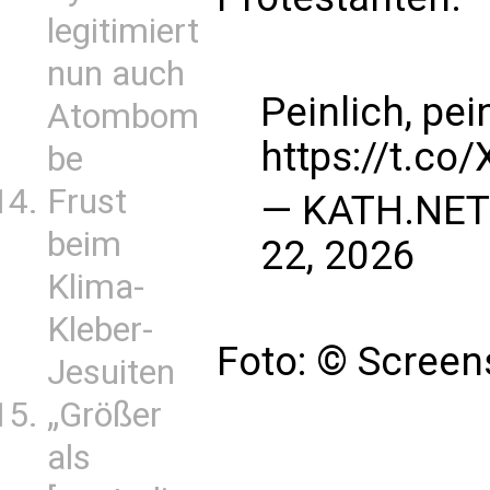
legitimiert
nun auch
Peinlich, pein
Atombom
https://t.c
be
Frust
— KATH.NET
beim
22, 2026
Klima-
Kleber-
Foto: © Scree
Jesuiten
„Größer
als