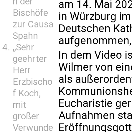
n der
am 14. Mai 202
Bischöfe
in Würzburg i
zur Causa
Deutschen Kat
Spahn
aufgenommen, 
„Sehr
In dem Video is
geehrter
Wilmer von eine
Herr
als außerorden
Erzbischo
Kommunionshelf
f Koch,
Eucharistie ge
mit
Aufnahmen st
großer
Eröffnungsgott
Verwunde