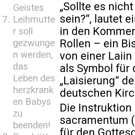
„Sollte es nich
Geistes
sein?“, lautet e
Leihmutte
in den Kommen
r soll
Rollen – ein B
gezwunge
n werden,
von einer Laiin
das
als Symbol für 
Leben des
„Laisierung“ der
herzkrank
deutschen Kir
en Babys
Die Instruktio
zu
sacramentum (
beenden!
für den Gottes