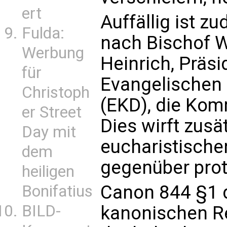
ert
Auffällig ist z
Fulda:
nach Bischof 
Werbung
Heinrich, Präsi
für
Evangelischen 
Christoph
(EKD), die Ko
er Street
Dies wirft zusä
Day mit
eucharistische
dem
gegenüber prot
heiligen
Canon 844 §1 
Bonifatius
BILD-
kanonischen Re