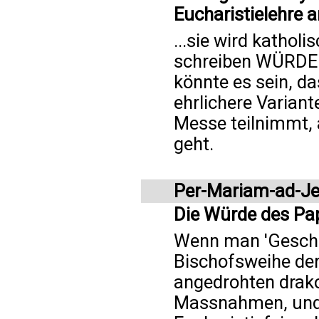
Eucharistielehre an
...sie wird kathol
schreiben WÜRDE 
könnte es sein, d
ehrlichere Variant
Messe teilnimmt,
geht.
Per-Mariam-ad-J
Die Würde des Pa
Wenn man 'Geschr
Bischofsweihe der
angedrohten drak
Massnahmen, und d