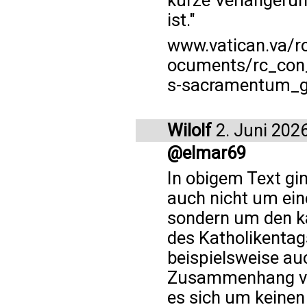
kurze Verlängerun
ist."
www.vatican.va/r
ocuments/rc_con
s-sacramentum_g
Wilolf
2. Juni 202
@elmar69
In obigem Text gi
auch nicht um ein
sondern um den k
des Katholikentag
beispielsweise auc
Zusammenhang völ
es sich um keinen 