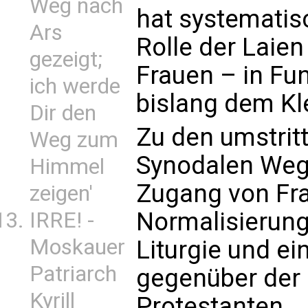
Weg nach
hat systematis
Ars
Rolle der Laie
gezeigt;
Frauen – in Fun
ich werde
bislang dem Kl
Dir den
Zu den umstrit
Weg zum
Synodalen Weg
Himmel
Zugang von Fra
zeigen'
Normalisierung
IRRE! -
Moskauer
Liturgie und ei
Patriarch
gegenüber der
Kyrill
Protestanten.