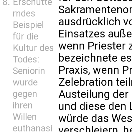
Erschütte
Sakramentenor
rndes
ausdrücklich v
Beispiel
Einsatzes auße
für die
wenn Priester 
Kultur des
bezeichnete es 
Todes:
Praxis, wenn Pr
Seniorin
Zelebration tei
wurde
Austeilung der
gegen
ihren
und diese den 
Willen
würde das Wes
euthanasi
verschleiern, he