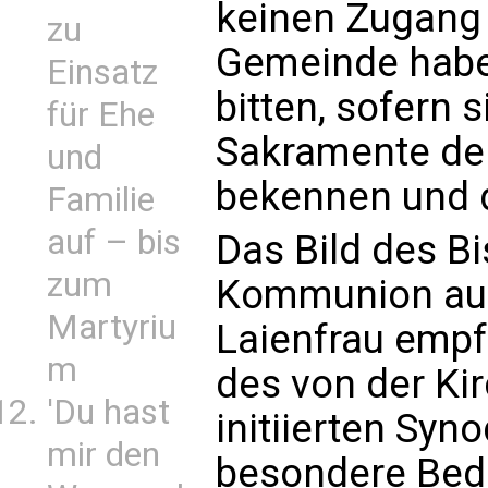
keinen Zugang 
zu
Gemeinde habe
Einsatz
bitten, sofern 
für Ehe
Sakramente de
und
bekennen und d
Familie
auf – bis
Das Bild des Bi
zum
Kommunion aus
Martyriu
Laienfrau empf
m
des von der Ki
'Du hast
initiierten Sy
mir den
besondere Bed