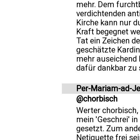
mehr. Dem furchtb
verdichtenden anti
Kirche kann nur d
Kraft begegnet we
Tat ein Zeichen d
geschätzte Kardinä
mehr auseichend L
dafür dankbar zu 
Per-Mariam-ad-J
@chorbisch
Werter chorbisch,
mein 'Geschrei' i
gesetzt. Zum ande
Netiquette frei s