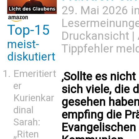
29. Mai 2026 i
Lesermeinung
Top-15
Druckansicht
|
meist-
Tippfehler mel
diskutiert
Emeritiert
‚Sollte es nich
er
sich viele, die
Kurienkar
gesehen haben
dinal
empfing die Pr
Sarah:
Evangelischen 
„Riten