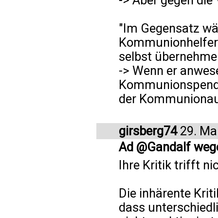
-> Aber gegen die 
"Im Gegensatz wär
Kommunionhelferi
selbst übernehme
-> Wenn er anwesen
Kommunionspendun
der Kommunionaus
girsberg74
29. Ma
Ad @Gandalf weg
Ihre Kritik trifft 
Die inhärente Krit
dass unterschiedl