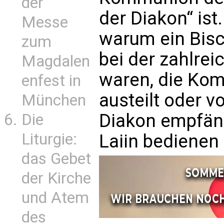
der
der Diakon“ ist.
Messe
warum ein Bisch
zum
bei der zahlre
Magdalen
waren, die Kom
enfest in
austeilt oder v
München
Diakon empfäng
Die
Liturgie:
Laiin bedienen 
das Gebet
der Kirche
und Atem
des