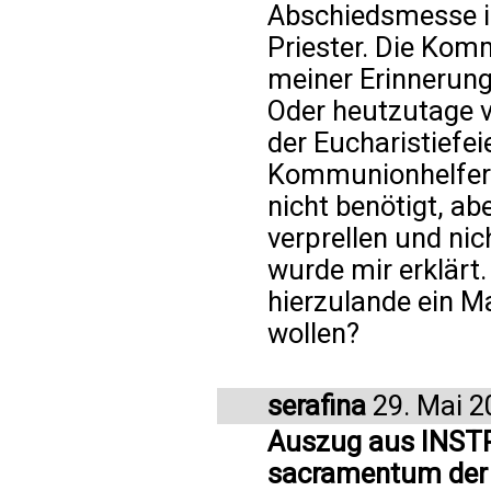
Abschiedsmesse in
Priester. Die Kom
meiner Erinnerun
Oder heutzutage vo
der Eucharistiefei
Kommunionhelferin
nicht benötigt, ab
verprellen und nic
wurde mir erklärt.
hierzulande ein M
wollen?
serafina
29. Mai 2
Auszug aus INST
sacramentum der 