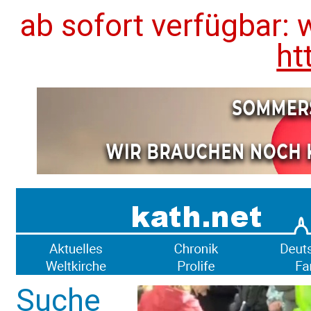
ab sofort verfügbar: 
ht
Suche