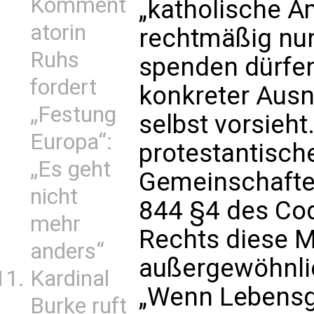
Komment
„katholische A
atorin
rechtmäßig nur
Ruhs
spenden dürfen“
fordert
konkreter Ausn
„Festung
selbst vorsieht.
Europa“:
protestantisch
„Es geht
Gemeinschafte
nicht
844 §4 des Co
mehr
Rechts diese M
anders“
außergewöhnlic
Kardinal
„Wenn Lebensge
Burke ruft