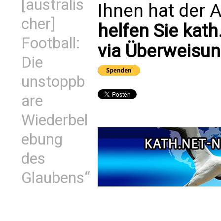
[australis
Ihnen hat der A
cher]
helfen Sie kath
Football:
via Überweisun
Die
unstoppb
are
Wiederbel
ebung
des
Glaubens“