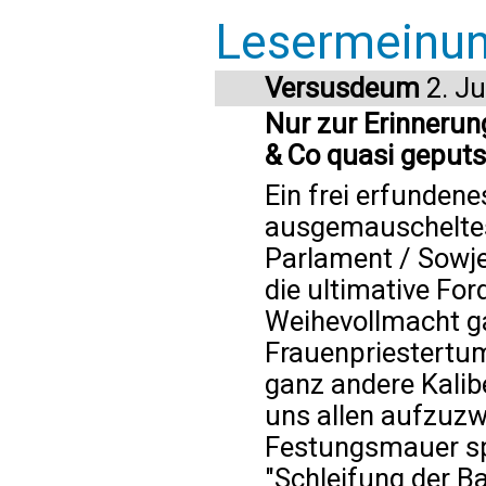
Lesermeinu
Versusdeum
2. Ju
Nur zur Erinnerun
& Co quasi geputs
Ein frei erfundenes
ausgemauscheltes
Parlament / Sowje
die ultimative Fo
Weihevollmacht ga
Frauenpriestertu
ganz andere Kali
uns allen aufzuzw
Festungsmauer sp
"Schleifung der Ba