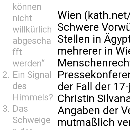
können
Wien (kath.net
nicht
Schwere Vorwür
willkürlich
Stellen in Ägyp
abgescha
mehrerer in Wi
fft
Menschenrechts
werden“
Pressekonfere
Ein Signal
der Fall der 17
des
Himmels?
Christin Silvan
Das
Angaben der Ve
Schweige
mutmaßlich ver