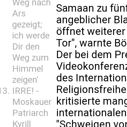
Weg nach
Samaan zu fün
Ars
angeblicher Bl
gezeigt;
öffnet weiterer
ich werde
Tor", warnte B
Dir den
Der bei dem Pr
Weg zum
Videokonferenz
Himmel
des Internation
zeigen'
Religionsfreih
IRRE! -
kritisierte ma
Moskauer
internationale
Patriarch
"Schweigen vo
Kyrill