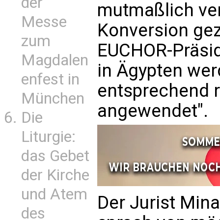
der
mutmaßlich ver
Messe
Konversion ge
zum
EUCHOR-Präsid
Magdalen
in Ägypten wer
enfest in
entsprechend r
München
angewendet".
Die
Liturgie:
das Gebet
der Kirche
und Atem
Der Jurist Min
des