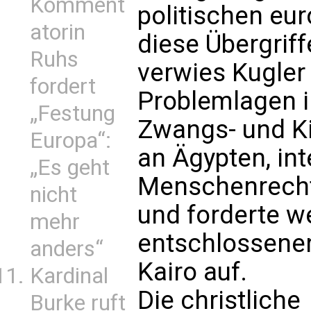
Komment
politischen eu
atorin
diese Übergriff
Ruhs
verwies Kugler
fordert
Problemlagen i
„Festung
Zwangs- und Ki
Europa“:
an Ägypten, int
„Es geht
Menschenrecht
nicht
und forderte w
mehr
entschlossene
anders“
Kairo auf.
Kardinal
Die christliche
Burke ruft