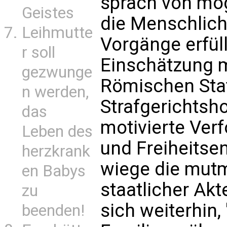
sprach von mö
Geistes
die Menschlich
Leihmutte
Vorgänge erfül
r soll
Einschätzung 
gezwunge
Römischen Stat
n werden,
Strafgerichtsho
das
motivierte Verf
Leben des
und Freiheitse
herzkrank
wiege die mutm
en Babys
staatlicher Akt
zu
sich weiterhin,
beenden!