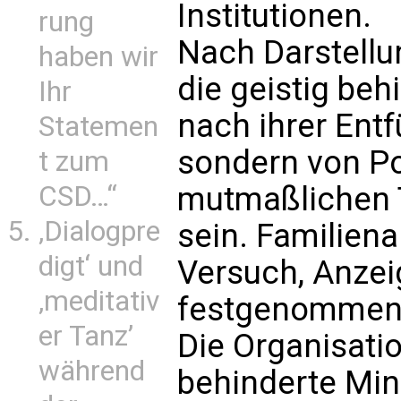
Institutionen.
rung
Nach Darstellu
haben wir
die geistig beh
Ihr
nach ihrer Entf
Statemen
sondern von Po
t zum
CSD…“
mutmaßlichen 
‚Dialogpre
sein. Familien
digt‘ und
Versuch, Anzeig
‚meditativ
festgenommen 
er Tanz’
Die Organisatio
während
behinderte Mind