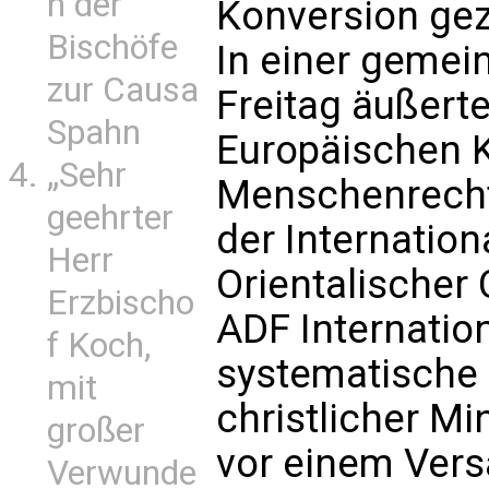
n der
Konversion gez
Bischöfe
In einer geme
zur Causa
Freitag äußert
Spahn
Europäischen 
„Sehr
Menschenrecht
geehrter
der Internation
Herr
Orientalischer
Erzbischo
ADF Internation
f Koch,
systematische 
mit
christlicher M
großer
vor einem Vers
Verwunde