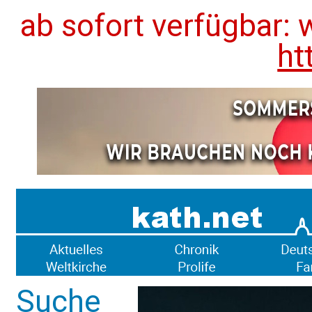
ab sofort verfügbar: 
ht
Suche