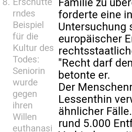
Familie zu über
Erschütte
rndes
forderte eine i
Beispiel
Untersuchung 
für die
europäischer E
Kultur des
rechtsstaatlic
Todes:
"Recht darf de
Seniorin
betonte er.
wurde
Der Menschenr
gegen
Lessenthin ver
ihren
ähnlicher Fälle
Willen
rund 5.000 Ent
euthanasi