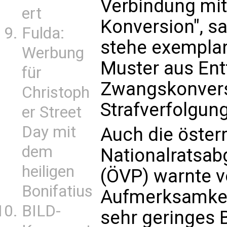
Verbindung mi
ert
Konversion", sa
Fulda:
stehe exemplari
Werbung
Muster aus Ent
für
Zwangskonvers
Christoph
Strafverfolgung
er Street
Day mit
Auch die öster
dem
Nationalratsab
heiligen
(ÖVP) warnte 
Bonifatius
Aufmerksamkeit
BILD-
sehr geringes 