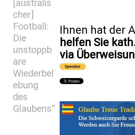
[australis
cher]
Football:
Ihnen hat der A
Die
helfen Sie kath
unstoppb
via Überweisun
are
Wiederbel
ebung
des
Glaubens“