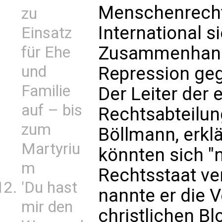
Menschenrecht
zu
International s
Einsatz
Zusammenhang
für Ehe
und
Repression geg
Familie
Der Leiter der
auf – bis
Rechtsabteilung
zum
Böllmann, erkl
Martyriu
könnten sich "n
m
Rechtsstaat ver
'Du hast
nannte er die V
mir den
christlichen B