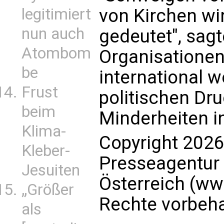
legitimiert
von Kirchen wi
nun auch
gedeutet", sagte
Atombom
Organisationen
be
international 
Frust
politischen Dru
beim
Minderheiten i
Klima-
Copyright 2026
Kleber-
Presseagentur
Jesuiten
Österreich (ww
„Größer
Rechte vorbeha
als