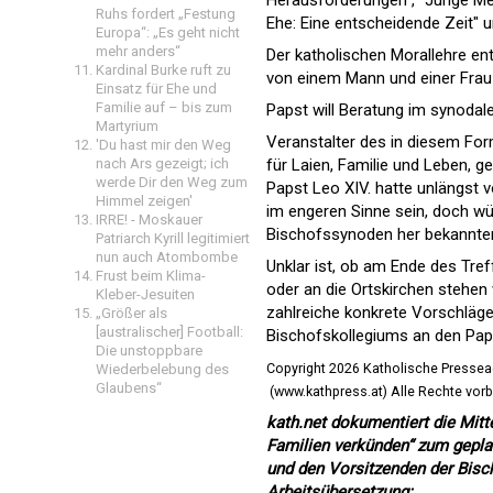
Herausforderungen", "Junge Men
Ruhs fordert „Festung
Ehe: Eine entscheidende Zeit" un
Europa“: „Es geht nicht
mehr anders“
Der katholischen Morallehre ent
Kardinal Burke ruft zu
von einem Mann und einer Frau d
Einsatz für Ehe und
Familie auf – bis zum
Papst will Beratung im synodale
Martyrium
Veranstalter des in diesem For
'Du hast mir den Weg
nach Ars gezeigt; ich
für Laien, Familie und Leben, 
werde Dir den Weg zum
Papst Leo XIV. hatte unlängst v
Himmel zeigen'
im engeren Sinne sein, doch w
IRRE! - Moskauer
Bischofssynoden her bekannten 
Patriarch Kyrill legitimiert
nun auch Atombombe
Unklar ist, ob am Ende des Tr
Frust beim Klima-
oder an die Ortskirchen stehen
Kleber-Jesuiten
zahlreiche konkrete Vorschläge
„Größer als
[australischer] Football:
Bischofskollegiums an den Pap
Die unstoppbare
Copyright 2026 Katholische Pressea
Wiederbelebung des
Glaubens“
(www.kathpress.at) Alle Rechte vor
kath.net dokumentiert die Mitt
Familien verkünden“ zum gepla
und den Vorsitzenden der Bisc
Arbeitsübersetzung: