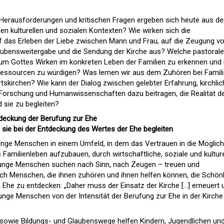
Herausforderungen und kritischen Fragen ergeben sich heute aus d
hen kulturellen und sozialen Kontexten? Wie wirken sich die
f das Erleben der Liebe zwischen Mann und Frau, auf die Zeugung v
laubensweitergabe und die Sendung der Kirche aus? Welche pastoral
 um Gottes Wirken im konkreten Leben der Familien zu erkennen und 
Ressourcen zu würdigen? Was lernen wir aus dem Zuhören bei Famil
tskirchen? Wie kann der Dialog zwischen gelebter Erfahrung, kirchlic
 Forschung und Humanwissenschaften dazu beitragen, die Realität d
d sie zu begleiten?
deckung der Berufung zur Ehe
ie bei der Entdeckung des Wertes der Ehe begleiten
 junge Menschen in einem Umfeld, in dem das Vertrauen in die Möglichk
s Familienleben aufzubauen, durch wirtschaftliche, soziale und kulture
unge Menschen suchen nach Sinn, nach Zeugen – treuen und
ch Menschen, die ihnen zuhören und ihnen helfen können, die Schön
n Ehe zu entdecken: „Daher muss der Einsatz der Kirche […] erneuert 
 junge Menschen von der Intensität der Berufung zur Ehe in der Kirche
sowie Bildungs- und Glaubenswege helfen Kindern, Jugendlichen un