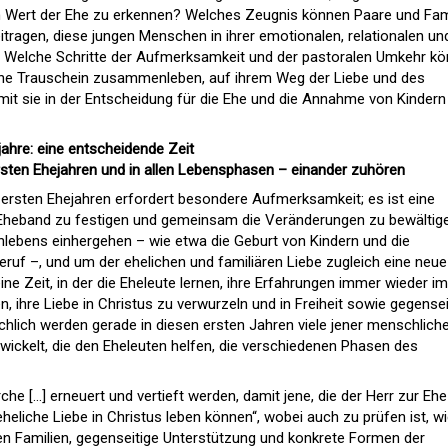
 Wert der Ehe zu erkennen? Welches Zeugnis können Paare und Fam
tragen, diese jungen Menschen in ihrer emotionalen, relationalen un
n? Welche Schritte der Aufmerksamkeit und der pastoralen Umkehr k
ohne Trauschein zusammenleben, auf ihrem Weg der Liebe und des
amit sie in der Entscheidung für die Ehe und die Annahme von Kindern
jahre: eine entscheidende Zeit
rsten Ehejahren und in allen Lebensphasen – einander zuhören
n ersten Ehejahren erfordert besondere Aufmerksamkeit; es ist eine
Eheband zu festigen und gemeinsam die Veränderungen zu bewältige
nlebens einhergehen – wie etwa die Geburt von Kindern und die
eruf –, und um der ehelichen und familiären Liebe zugleich eine neue
ine Zeit, in der die Eheleute lernen, ihre Erfahrungen immer wieder im
, ihre Liebe in Christus zu verwurzeln und in Freiheit sowie gegensei
chlich werden gerade in diesen ersten Jahren viele jener menschlich
wickelt, die den Eheleuten helfen, die verschiedenen Phasen des
che […] erneuert und vertieft werden, damit jene, die der Herr zur Eh
eheliche Liebe in Christus leben können“, wobei auch zu prüfen ist, w
n Familien, gegenseitige Unterstützung und konkrete Formen der