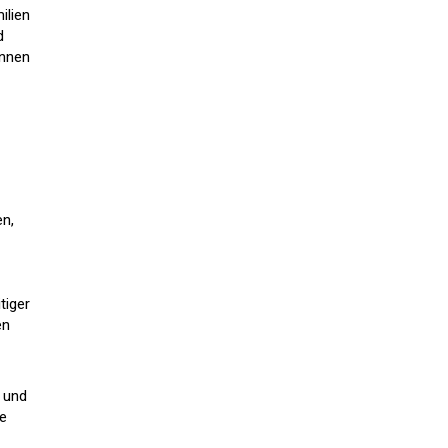
ilien
d
önnen
n,
tiger
en
e und
ie