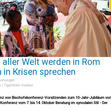
 aller Welt werden in Rom
n in Krisen sprechen
meinungen
n
|
Tippfehler melden
renz von Bischofskonferenz-Vorsitzenden zum 10-Jahr-Jubiläum vo
ei Konferenz vom 7. bis 14. Oktober Beratung im synodalen Stil - Der