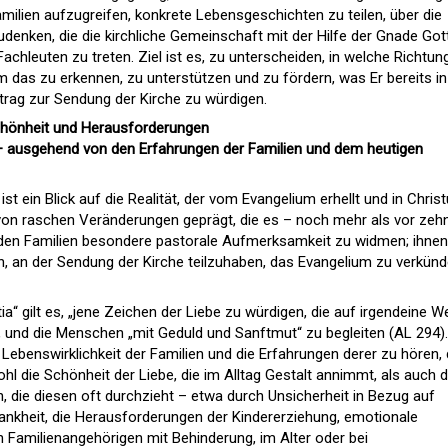
milien aufzugreifen, konkrete Lebensgeschichten zu teilen, über die
zudenken, die die kirchliche Gemeinschaft mit der Hilfe der Gnade Got
achleuten zu treten. Ziel ist es, zu unterscheiden, in welche Richtun
um das zu erkennen, zu unterstützen und zu fördern, was Er bereits i
itrag zur Sendung der Kirche zu würdigen.
 Schönheit und Herausforderungen
 – ausgehend von den Erfahrungen der Familien und dem heutigen
 ein Blick auf die Realität, der vom Evangelium erhellt und in Chris
t von raschen Veränderungen geprägt, die es – noch mehr als vor zeh
 den Familien besondere pastorale Aufmerksamkeit zu widmen; ihnen
an, an der Sendung der Kirche teilzuhaben, das Evangelium zu verkün
a“ gilt es, „jene Zeichen der Liebe zu würdigen, die auf irgendeine W
“, und die Menschen „mit Geduld und Sanftmut“ zu begleiten (AL 294).
e Lebenswirklichkeit der Familien und die Erfahrungen derer zu hören, 
wohl die Schönheit der Liebe, die im Alltag Gestalt annimmt, als auch d
 die diesen oft durchzieht – etwa durch Unsicherheit in Bezug auf
nkheit, die Herausforderungen der Kindererziehung, emotionale
n Familienangehörigen mit Behinderung, im Alter oder bei