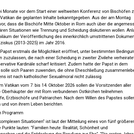
rei Monate vor dem Start einer weltweiten Konferenz von Bischöfen
 Vatikan die geplanten Inhalte bekanntgegeben. Aus der am Montag
ervor, dass die Bischöfe Mitte Oktober in Rom auch über die angemes
iären Situationen wie Trennung und Scheidung diskutieren wollen. Anl
biläum der Veröffentlichung des innerkirchlich umstrittenen Dokume
nziskus (2013-2025) im Jahr 2016.
 Papst erstmals die Möglichkeit eröffnet, unter bestimmten Bedingu
zuzulassen, die nach einer Scheidung in zweiter Zivilehe verheirate
servative Kardinäle scharf kritisiert. Zudem hatte der Papst in dem
e solle sich Paaren zuwenden, die ohne Eheschließung zusammenleb
 ist nach katholischer Sexualmoral nicht zulässig.
m Vatikan vom 7. bis 14. Oktober 2026 sollen die Vorsitzenden aller
 Oberhäupter der mit Rom verbundenen Ostkirchen teilnehmen.
e, Erzbischöfe und Patriarchen. Nach dem Willen des Papstes solle
n und von ihrem Leben berichten.
m Programm
komplexen Situationen" ist laut der Mitteilung eines von fünf größere
Punkte lauten: "Familien heute: Realität, Schönheit und