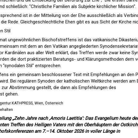
schen und die Entdeckung der Berufung zur Ehe", "Die ersten Jahre
d schließlich: "Christliche Familien als Subjekte kirchlicher Mission".
sprechend ist in der Mitteilung von der Ehe ausschließlich als Verbi
ie Rede. Gleichgeschlechtliche Ehen gibt es aus Sicht der Kirche nic
n Stil
mat ungewöhnlichen Bischofstreffens ist das vatikanische Dikaster
gemeinsam mit dem an den Vatikan angegliederten Synodensekretariat
or Kardinälen aus aller Welt erklärt, das Treffen werde zwar keine S
ürden die dort praktizierten Beratungs- und Klärungsmethoden dem 
"synodalen Stil" entsprechen.
effens ein gemeinsam beschlossener Text mit Empfehlungen an den 
 wird. Bei regulären Synoden der katholischen Weltkirche werden am
 zur Abstimmung gestellt, die dann als Empfehlungen des
st gehen.
gentur KATHPRESS, Wien, Österreich
behalten
eilung „Zehn Jahre nach ‚Amoris Laetitia‘: Das Evangelium heute de
nten Treffen des Heiligen Vaters mit den Oberhäuptern der Ostkirc
hofskonferenzen am 7.–14. Oktober 2026 in voller Länge in