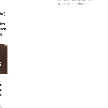
nun auch Atombombe
is“)
ien
ssen,
g,
er
er
um
t,