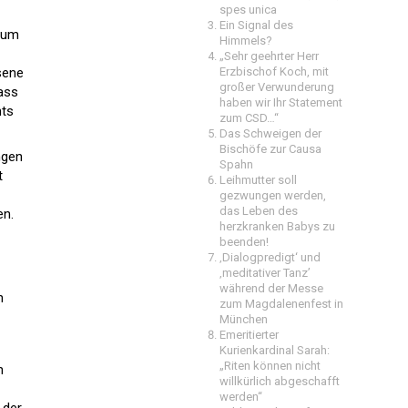
spes unica
Ein Signal des
 zum
Himmels?
„Sehr geehrter Herr
sene
Erzbischof Koch, mit
großer Verwunderung
ass
haben wir Ihr Statement
nts
zum CSD…“
Das Schweigen der
Bischöfe zur Causa
ngen
Spahn
t
Leihmutter soll
gezwungen werden,
das Leben des
en.
herzkranken Babys zu
beenden!
‚Dialogpredigt‘ und
‚meditativer Tanz’
während der Messe
n
zum Magdalenenfest in
München
Emeritierter
Kurienkardinal Sarah:
„Riten können nicht
n
willkürlich abgeschafft
werden“