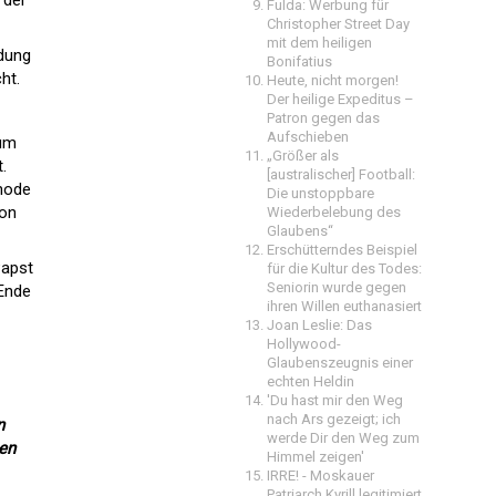
 der
Fulda: Werbung für
Christopher Street Day
mit dem heiligen
ndung
Bonifatius
ht.
Heute, nicht morgen!
Der heilige Expeditus –
Patron gegen das
Aufschieben
ium
„Größer als
.
[australischer] Football:
ynode
Die unstoppbare
von
Wiederbelebung des
Glaubens“
Erschütterndes Beispiel
Papst
für die Kultur des Todes:
Seniorin wurde gegen
 Ende
ihren Willen euthanasiert
Joan Leslie: Das
Hollywood-
Glaubenszeugnis einer
echten Heldin
'Du hast mir den Weg
nach Ars gezeigt; ich
n
werde Dir den Weg zum
hen
Himmel zeigen'
IRRE! - Moskauer
Patriarch Kyrill legitimiert