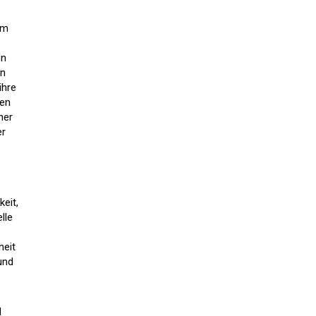
em
on
en
ihre
ien
her
er
eit,
lle
heit
und
d