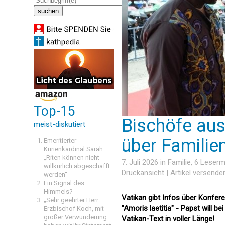
Top-15
Bischöfe aus
meist-diskutiert
über Familie
Emeritierter
Kurienkardinal Sarah:
„Riten können nicht
7. Juli 2026 in
Familie
, 6 Leser
willkürlich abgeschafft
Druckansicht
|
Artikel versende
werden“
Ein Signal des
Himmels?
Vatikan gibt Infos über Konfe
„Sehr geehrter Herr
"Amoris laetitia" - Papst will b
Erzbischof Koch, mit
großer Verwunderung
Vatikan-Text in voller Länge!