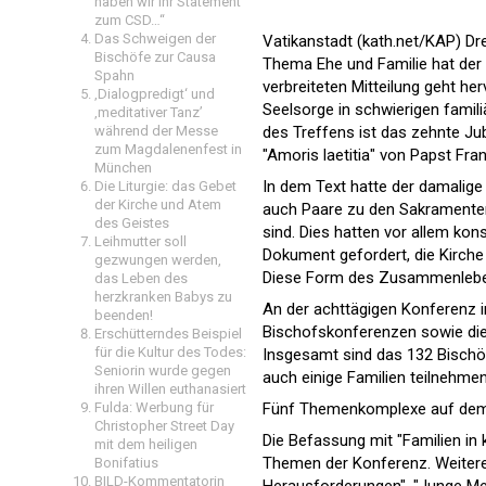
haben wir Ihr Statement
zum CSD…“
Das Schweigen der
Vatikanstadt (kath.net/KAP) D
Bischöfe zur Causa
Thema Ehe und Familie hat der
Spahn
verbreiteten Mitteilung geht h
‚Dialogpredigt‘ und
Seelsorge in schwierigen famil
‚meditativer Tanz’
während der Messe
des Treffens ist das zehnte Ju
zum Magdalenenfest in
"Amoris laetitia" von Papst Fra
München
In dem Text hatte der damalige
Die Liturgie: das Gebet
der Kirche und Atem
auch Paare zu den Sakramenten 
des Geistes
sind. Dies hatten vor allem kon
Leihmutter soll
Dokument gefordert, die Kirch
gezwungen werden,
Diese Form des Zusammenlebens
das Leben des
herzkranken Babys zu
An der achttägigen Konferenz i
beenden!
Bischofskonferenzen sowie die
Erschütterndes Beispiel
für die Kultur des Todes:
Insgesamt sind das 132 Bischöf
Seniorin wurde gegen
auch einige Familien teilnehme
ihren Willen euthanasiert
Fulda: Werbung für
Fünf Themenkomplexe auf de
Christopher Street Day
Die Befassung mit "Familien in 
mit dem heiligen
Themen der Konferenz. Weitere 
Bonifatius
BILD-Kommentatorin