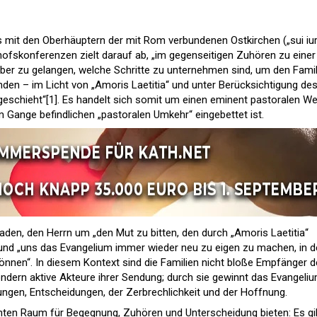
s mit den Oberhäuptern der mit Rom verbundenen Ostkirchen („sui iur
ofskonferenzen zielt darauf ab, „im gegenseitigen Zuhören zu einer
ber zu gelangen, welche Schritte zu unternehmen sind, um den Famil
den – im Licht von „Amoris Laetitia“ und unter Berücksichtigung de
 geschieht“[1]. Es handelt sich somit um einen eminent pastoralen We
im Gange befindlichen „pastoralen Umkehr“ eingebettet ist.
aden, den Herrn um „den Mut zu bitten, den durch „Amoris Laetitia“
und „uns das Evangelium immer wieder neu zu eigen zu machen, in d
können“. In diesem Kontext sind die Familien nicht bloße Empfänger d
ondern aktive Akteure ihrer Sendung; durch sie gewinnt das Evangeli
hungen, Entscheidungen, der Zerbrechlichkeit und der Hoffnung.
chten Raum für Begegnung, Zuhören und Unterscheidung bieten: Es gil