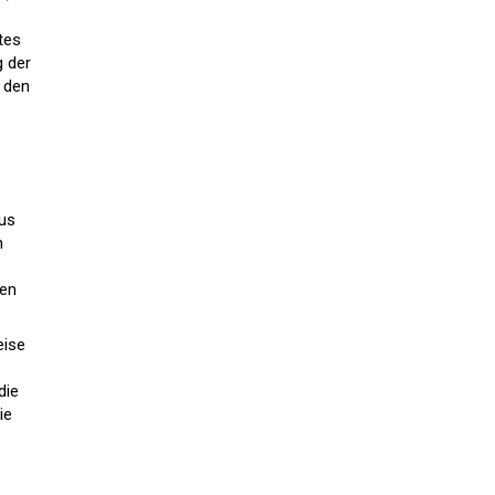
tes
g der
n den
tus
n
den
eise
die
ie