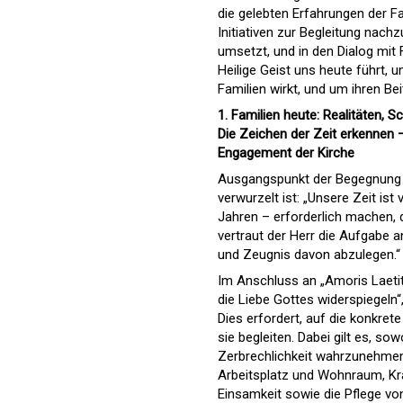
die gelebten Erfahrungen der Fa
Initiativen zur Begleitung nach
umsetzt, und in den Dialog mit F
Heilige Geist uns heute führt, 
Familien wirkt, und um ihren Be
1. Familien heute: Realitäten,
Die Zeichen der Zeit erkennen
Engagement der Kirche
Ausgangspunkt der Begegnung ist
verwurzelt ist: „Unsere Zeit is
Jahren – erforderlich machen,
vertraut der Herr die Aufgabe 
und Zeugnis davon abzulegen.“
Im Anschluss an „Amoris Laetiti
die Liebe Gottes widerspiegeln
Dies erfordert, auf die konkret
sie begleiten. Dabei gilt es, so
Zerbrechlichkeit wahrzunehmen,
Arbeitsplatz und Wohnraum, Kra
Einsamkeit sowie die Pflege vo