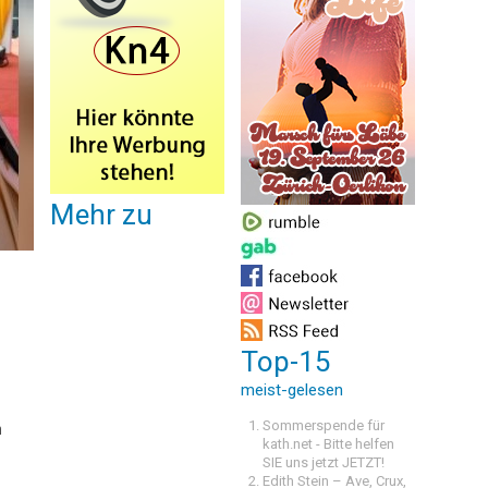
Mehr zu
Top-15
meist-gelesen
Sommerspende für
n
kath.net - Bitte helfen
SIE uns jetzt JETZT!
Edith Stein – Ave, Crux,