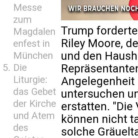
Messe
zum
Trump fordert
Magdalen
Riley Moore, d
enfest in
und den Haush
München
Die
Repräsentanten
Liturgie:
Angelegenheit 
das Gebet
untersuchen un
der Kirche
erstatten. "Die
und Atem
können nicht t
des
solche Gräuelta