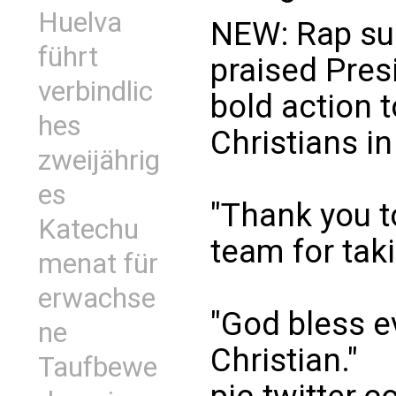
Huelva
NEW: Rap sup
führt
praised Pres
verbindlic
bold action 
hes
Christians in
zweijährig
es
"Thank you t
Katechu
team for taki
menat für
erwachse
"God bless e
ne
Christian."
Taufbewe