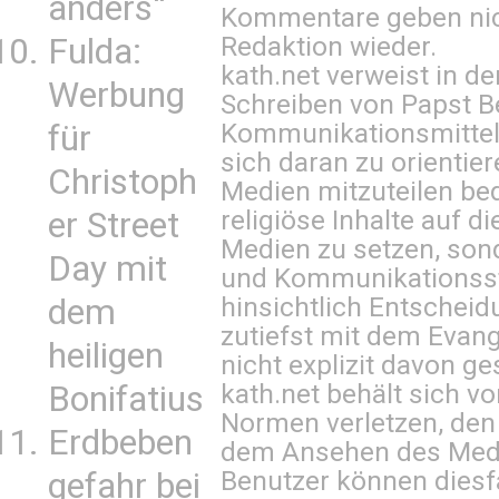
anders“
Kommentare geben nic
Redaktion wieder.
Fulda:
kath.net verweist in
Werbung
Schreiben von Papst B
Kommunikationsmittel 
für
sich daran zu orientie
Christoph
Medien mitzuteilen be
religiöse Inhalte auf 
er Street
Medien zu setzen, sond
Day mit
und Kommunikationsst
hinsichtlich Entscheid
dem
zutiefst mit dem Eva
heiligen
nicht explizit davon ge
kath.net behält sich v
Bonifatius
Normen verletzen, den
Erdbeben
dem Ansehen des Mediu
Benutzer können diesfa
gefahr bei