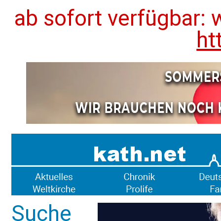
ab sofort verfügbar: 
ht
Suche