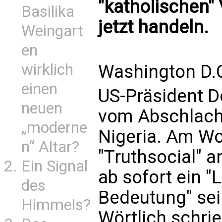
"katholischen
Basilika
jetzt handeln.
Weingart
en
wirklich
Washington D.C
einen
US-Präsident D
neuen
vom Abschlacht
„moderne
Nigeria. Am Wo
n“ Altar?
"Truthsocial" 
Ein Signal
ab sofort ein 
des
Bedeutung" sei.
Himmels?
Wörtlich schri