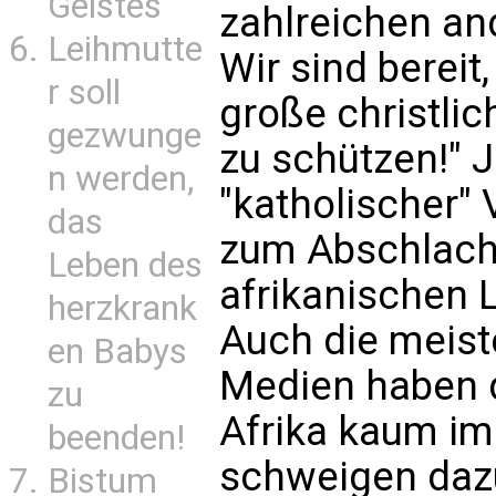
Geistes
zahlreichen a
Leihmutte
Wir sind bereit
r soll
große christli
gezwunge
zu schützen!" J
n werden,
"katholischer" 
das
zum Abschlacht
Leben des
afrikanischen
herzkrank
Auch die meist
en Babys
Medien haben d
zu
Afrika kaum im
beenden!
schweigen daz
Bistum