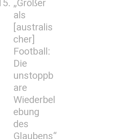
„Größer
als
[australis
cher]
Football:
Die
unstoppb
are
Wiederbel
ebung
des
Glaubens“