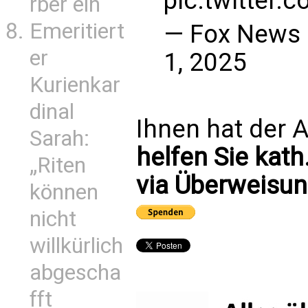
pic.twitter.
rber ein
Emeritiert
— Fox News
er
1, 2025
Kurienkar
dinal
Ihnen hat der A
Sarah:
helfen Sie kath
„Riten
via Überweisun
können
nicht
willkürlich
abgescha
fft