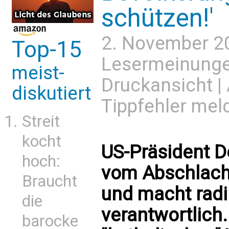
schützen!'
2. November 2
Top-15
Lesermeinung
meist-
Druckansicht
|
diskutiert
Tippfehler mel
Streit
kocht
US-Präsident D
hoch:
vom Abschlacht
Braucht
und macht radi
die
verantwortlich
barocke