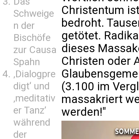
Das
Christentum ist
Schweige
bedroht. Tause
n der
getötet. Radika
Bischöfe
dieses Massake
zur Causa
Christen oder 
Spahn
Glaubensgemein
‚Dialogpre
(3.100 im Vergl
digt‘ und
‚meditativ
massakriert w
er Tanz’
werden!"
während
der