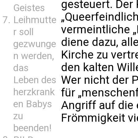
gesteuert. Der
Geistes
„Queerfeindlich
Leihmutte
vermeintliche 
r soll
diene dazu, all
gezwunge
Kirche zu vertr
n werden,
den kalten Wil
das
Wer nicht der P
Leben des
für „menschenfe
herzkrank
en Babys
Angriff auf die
zu
Frömmigkeit vi
beenden!