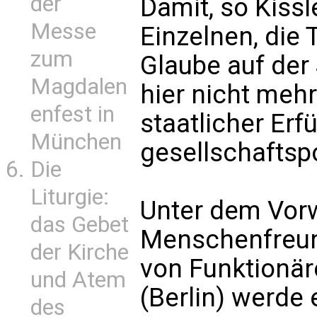
der
Damit, so Kissle
Messe
Einzelnen, die T
zum
Glaube auf der 
Magdalen
hier nicht mehr
enfest in
staatlicher Erf
München
gesellschaftsp
Die
Liturgie:
Unter dem Vor
das Gebet
Menschenfreun
der Kirche
von Funktionär
und Atem
(Berlin) werde 
des