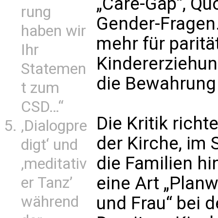
„Care-Gap“, Qu
rung
Gender-Fragen.
haben wir
mehr für paritä
Ihr
Kindererziehung
Statemen
die Bewahrung
t zum
CSD…“
Die Kritik rich
‚Dialogpre
der Kirche, im S
digt‘ und
die Familien h
‚meditativ
eine Art „Plan
er Tanz’
während
und Frau“ bei d