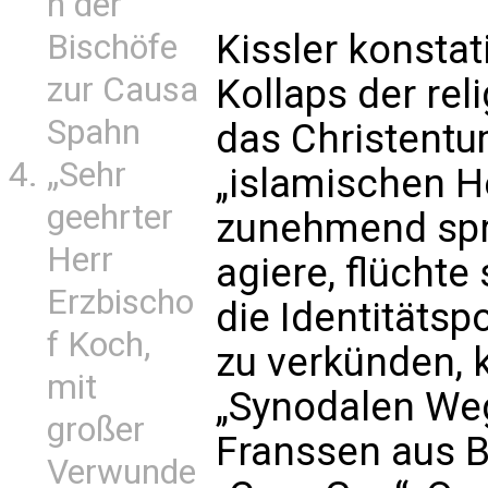
n der
Kissler konsta
Bischöfe
zur Causa
Kollaps der re
Spahn
das Christentu
„Sehr
„islamischen H
geehrter
zunehmend spr
Herr
agiere, flüchte
Erzbischo
die Identitätsp
f Koch,
zu verkünden,
mit
„Synodalen Weg
großer
Franssen aus B
Verwunde