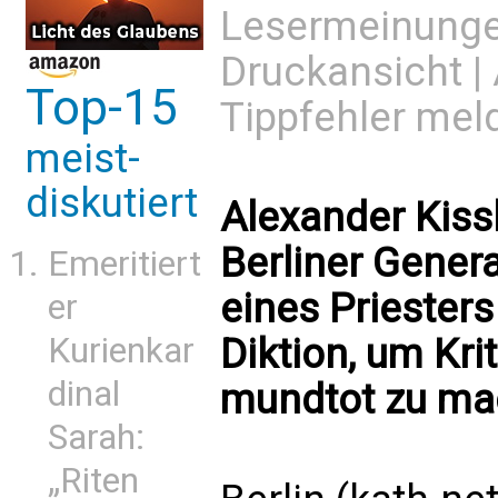
Lesermeinung
Druckansicht
|
Top-15
Tippfehler mel
meist-
diskutiert
Alexander Kissl
Berliner Genera
Emeritiert
eines Priesters
er
Kurienkar
Diktion, um Kr
dinal
mundtot zu ma
Sarah:
„Riten