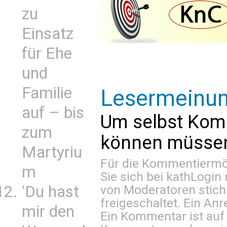
zu
Einsatz
für Ehe
und
Familie
Lesermeinu
auf – bis
Um selbst Kom
zum
können müssen 
Martyriu
Für die Kommentiermög
m
Sie sich bei
kathLogin 
'Du hast
von Moderatoren stich
freigeschaltet. Ein Anr
mir den
Ein Kommentar ist auf