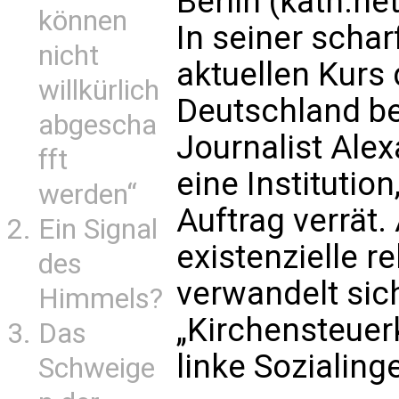
Berlin (kath.n
können
In seiner scha
nicht
aktuellen Kurs 
willkürlich
Deutschland be
abgescha
Journalist Alex
fft
eine Institution
werden“
Auftrag verrät.
Ein Signal
existenzielle r
des
verwandelt sic
Himmels?
„Kirchensteuerk
Das
linke Sozialing
Schweige