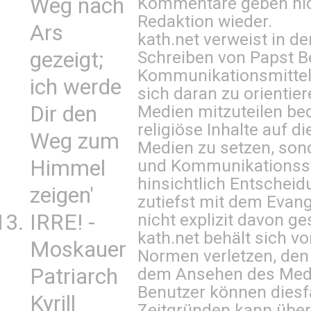
Weg nach
Kommentare geben nic
Redaktion wieder.
Ars
kath.net verweist in
gezeigt;
Schreiben von Papst B
Kommunikationsmittel 
ich werde
sich daran zu orientie
Dir den
Medien mitzuteilen be
religiöse Inhalte auf 
Weg zum
Medien zu setzen, sond
Himmel
und Kommunikationsst
hinsichtlich Entscheid
zeigen'
zutiefst mit dem Eva
IRRE! -
nicht explizit davon ge
kath.net behält sich v
Moskauer
Normen verletzen, den
Patriarch
dem Ansehen des Mediu
Benutzer können diesfa
Kyrill
Zeitgründen kann über