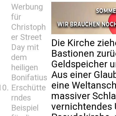
Werbung
für
Christoph
er Street
Die Kirche zieh
Day mit
Bastionen zurüc
dem
Geldspeicher u
heiligen
Aus einer Gla
Bonifatius
eine Weltansc
Erschütte
massiver Schla
rndes
vernichtendes U
Beispiel