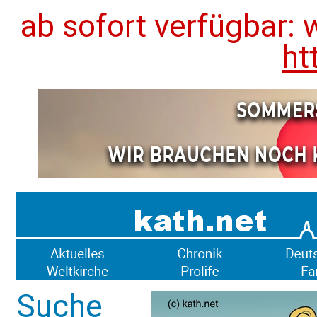
ab sofort verfügbar: 
ht
Suche