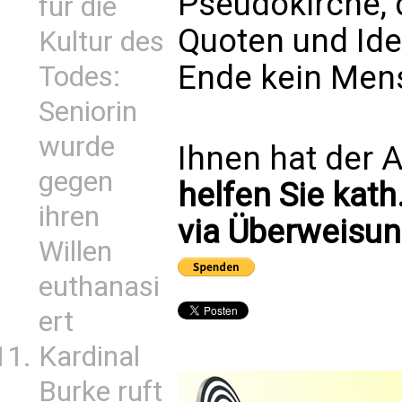
Pseudokirche, 
für die
Quoten und Ide
Kultur des
Ende kein Men
Todes:
Seniorin
wurde
Ihnen hat der A
gegen
helfen Sie kath
ihren
via Überweisun
Willen
euthanasi
ert
Kardinal
Burke ruft