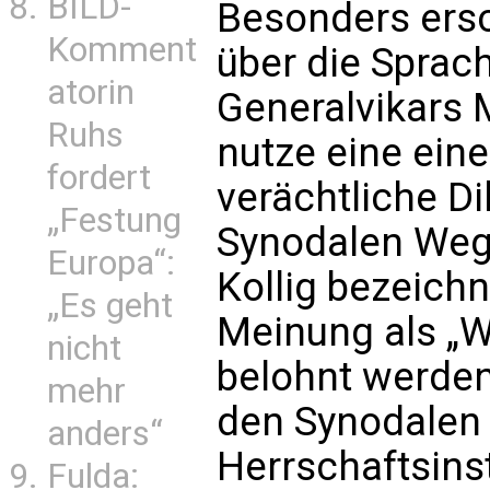
BILD-
Besonders ersch
Komment
über die Sprach
atorin
Generalvikars M
Ruhs
nutze eine eine
fordert
verächtliche Di
„Festung
Synodalen Weg
Europa“:
Kollig bezeichn
„Es geht
Meinung als „Wi
nicht
belohnt werden 
mehr
den Synodalen 
anders“
Herrschaftsins
Fulda: