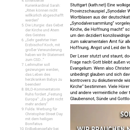
Emeritierter
Stuttgart (kath.net) Eine wolkig
Kurienkardinal Sarah:
„Riten können nicht
Provinzschauspiel „Synodaler W
willkürlich abgeschafft
Wortblasen aus der deutschkat
werden“
„Synodalversammlung“ vorgelegt.
Die Liturgie: das Gebet
Kirche, die Hoffnung macht“ sch
der Kirche und Atem
des Geistes
um den dezidiert konzilswidrig
„Sehr geehrter Herr
zum sakramentalen Amt für all
Erzbischof Koch, mit
Hoffnung, Angst und Leid der
großer Verwunderung
haben wir Ihr Statement
Der Leser stutzt und staunt, do
zum CSD…“
Frage nach Gott bleibt außen vo
Leihmutter soll
Evangelium. Wenn also Christ
gezwungen werden,
unbedingt glauben und sich dav
das Leben des
herzkranken Babys zu
kontrovers zu diskutierende wi
beenden!
Kirche“ bestimmen. Viele Hörer
BILD-Kommentatorin
und andere vermeintliche oder
Ruhs fordert „Festung
Glaubensnot, Sünde und Gottlosi
Europa“: „Es geht nicht
mehr anders“
Fulda: Werbung für
Christopher Street Day
mit dem heiligen
Bonifatius
Erdbebengefahr bei