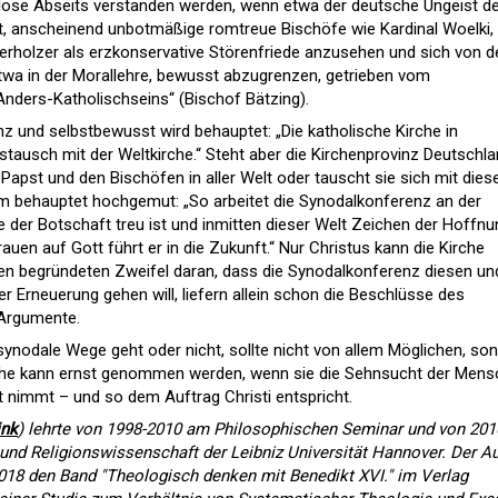
slose Abseits verstanden werden, wenn etwa der deutsche Ungeist d
, anscheinend unbotmäßige romtreue Bischöfe wie Kardinal Woelki,
rholzer als erzkonservative Störenfriede anzusehen und sich von d
twa in der Morallehre, bewusst abzugrenzen, getrieben vom
„Anders-Katholischseins“ (Bischof Bätzing).
z und selbstbewusst wird behauptet: „Die katholische Kirche in
tausch mit der Weltkirche.“ Steht aber die Kirchenprovinz Deutschl
apst und den Bischöfen in aller Welt oder tauscht sie sich mit dies
 behauptet hochgemut: „So arbeitet die Synodalkonferenz an der
e der Botschaft treu ist und inmitten dieser Welt Zeichen der Hoffnu
rauen auf Gott führt er in die Zukunft.“ Nur Christus kann die Kirche
en begründeten Zweifel daran, dass die Synodalkonferenz diesen un
 Erneuerung gehen will, liefern allein schon die Beschlüsse des
 Argumente.
 synodale Wege geht oder nicht, sollte nicht von allem Möglichen, so
irche kann ernst genommen werden, wenn sie die Sehnsucht der Men
 nimmt – und so dem Auftrag Christi entspricht.
ink
) lehrte von 1998-2010 am Philosophischen Seminar und von 201
 und Religionswissenschaft der Leibniz Universität Hannover. Der A
 2018 den Band "Theologisch denken mit Benedikt XVI." im Verlag