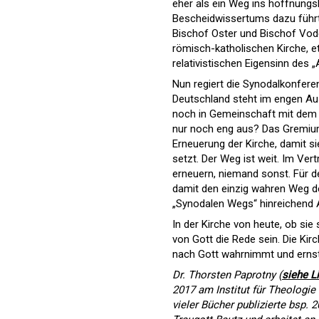
eher als ein Weg ins hoffnung
Bescheidwissertums dazu führt
Bischof Oster und Bischof Vode
römisch-katholischen Kirche, e
relativistischen Eigensinn des 
Nun regiert die Synodalkonferen
Deutschland steht im engen Aus
noch in Gemeinschaft mit dem P
nur noch eng aus? Das Gremium
Erneuerung der Kirche, damit si
setzt. Der Weg ist weit. Im Vert
erneuern, niemand sonst. Für d
damit den einzig wahren Weg der
„Synodalen Wegs“ hinreichend
In der Kirche von heute, ob sie
von Gott die Rede sein. Die K
nach Gott wahrnimmt und ernst
Dr. Thorsten Paprotny (
siehe L
2017 am Institut für Theologie
vieler Bücher publizierte bsp.