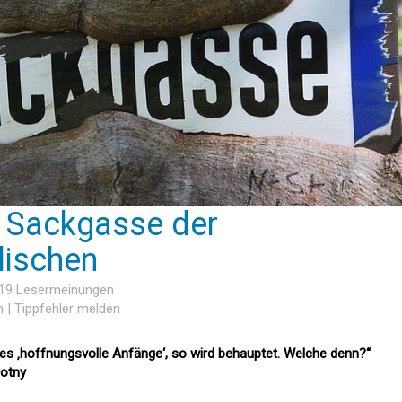
e Sackgasse der
lischen
 19 Lesermeinungen
n
|
Tippfehler melden
es ‚hoffnungsvolle Anfänge‘, so wird behauptet. Welche denn?“
rotny