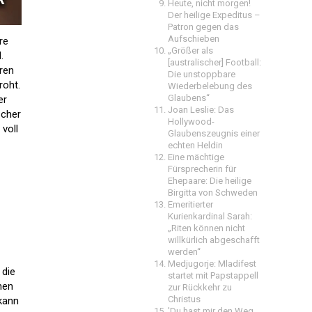
Heute, nicht morgen!
Der heilige Expeditus –
Patron gegen das
Aufschieben
re
„Größer als
.
[australischer] Football:
ren
Die unstoppbare
roht.
Wiederbelebung des
Glaubens“
er
Joan Leslie: Das
scher
Hollywood-
voll
Glaubenszeugnis einer
echten Heldin
Eine mächtige
Fürsprecherin für
Ehepaare: Die heilige
Birgitta von Schweden
Emeritierter
Kurienkardinal Sarah:
„Riten können nicht
willkürlich abgeschafft
werden“
Medjugorje: Mladifest
 die
startet mit Papstappell
hen
zur Rückkehr zu
Christus
 kann
'Du hast mir den Weg