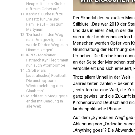
Neapel: Italiens Kirche
ruft zum Gebet auf
Kardinal Burke ruft zu
Der Skandal des sexuellen Missb
Einsatz für Ehe und
Stilblüte: „Das war 2019 der S
Familie auf – bis zum
Martyrium
Und das in einer Zeit, in der 
'Du hast mir den Weg
sich in der hochtechnisierten
nach Ars gezeigt; ich
Menschen werden Opfer von Kri
werde Dir den Weg zum
Grundhaltung der Hoffnung: die
Himmel zeigen'
IRRE! - Moskauer
Ursachen. Die Kirche kann dann 
Patriarch Kyrill legitimiert
an der Seite der Menschen steh
nun auch Atombombe
verschleiert und sich erneuert, 
„Größer als
[australischer] Football:
Trotz allem Unheil in der Welt 
Die unstoppbare
Jahreszeiten zählen – bekennt 
Wiederbelebung des
„eintreten für eine Welt, die 
Glaubens“
ganz gewiss, und die Zukunft i
Mladifest in Medjugorje
endet mit Sendung in
Kirchenprovinz Deutschland nich
alle Welt
kirchenpolitische Phrase.
Auf dem „Synodalen Weg“ gab e
Ablehnung von „Ordinatio sacerd
„Anything goes“? Die Abwendung 