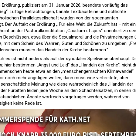
e Erklärung, publiziert am 31. Januar 2026, beendete vorläufig das
eg“. Luftige Betrachtungen, banale Textbausteine und schlichte
holischen Parallelgesellschaft wurden von der sogenannten
 Der Auftakt der Erklärung „ Für eine Welt, die Zukunft hat – mit ein
eint an der Pastoralkonstitution „Gaudium et spes“ orientiert zu sei
en Beschlüssen, etwa über die Sexualmoral und die Privatmeinungen 
e, mit dem Schein des Wahren, Guten und Schönen zu umgeben: „Fr
 Menschen müssen das Handeln der Kirche bestimmen.“
ch es ist nicht anders als auf der synodalen Spielwiese überhaupt: Di
r, hier bestimmen „Angst und Leid“ das „Handeln der Kirche“, nicht d
enmenschen heute etwa an den „menschengemachten Klimawandel“
or noch mehr ängstigen wollen, dann muss eine verbreitete, aber
ssenschaftliche Meinung wie diese wahrscheinlich das „Handeln der
 der Fürbitten leiden jede Woche an den Schachtelsätzen, in denen d
 tatsächlichen Ängste wortreich vorgetragen werden, während von
gkeit keine Rede ist.