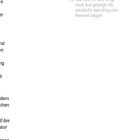
es
nach Ars gezeigt; ich
werde Dir den Weg zum
er
Himmel zeigen'
and
en
ng
d
ndern
schen
0 bis
utor