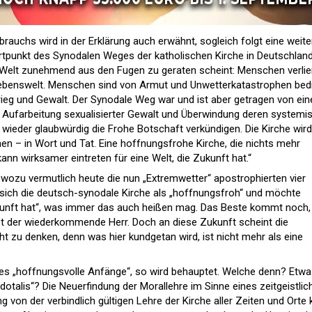
rauchs wird in der Erklärung auch erwähnt, sogleich folgt eine weite
tartpunkt des Synodalen Weges der katholischen Kirche in Deutschland
die Welt zunehmend aus den Fugen zu geraten scheint: Menschen verlie
 Lebenswelt. Menschen sind von Armut und Unwetterkatastrophen bed
eg und Gewalt. Der Synodale Weg war und ist aber getragen von ein
 Aufarbeitung sexualisierter Gewalt und Überwindung deren systemi
wieder glaubwürdig die Frohe Botschaft verkündigen. Die Kirche wird 
en – in Wort und Tat. Eine hoffnungsfrohe Kirche, die nichts mehr
kann wirksamer eintreten für eine Welt, die Zukunft hat.“
– wozu vermutlich heute die nun „Extremwetter“ apostrophierten vier
sich die deutsch-synodale Kirche als „hoffnungsfroh“ und möchte
Zukunft hat“, was immer das auch heißen mag. Das Beste kommt noch,
st der wiederkommende Herr. Doch an diese Zukunft scheint die
t zu denken, denn was hier kundgetan wird, ist nicht mehr als eine
s „hoffnungsvolle Anfänge“, so wird behauptet. Welche denn? Etwa
otalis“? Die Neuerfindung der Morallehre im Sinne eines zeitgeistlic
von der verbindlich gültigen Lehre der Kirche aller Zeiten und Orte