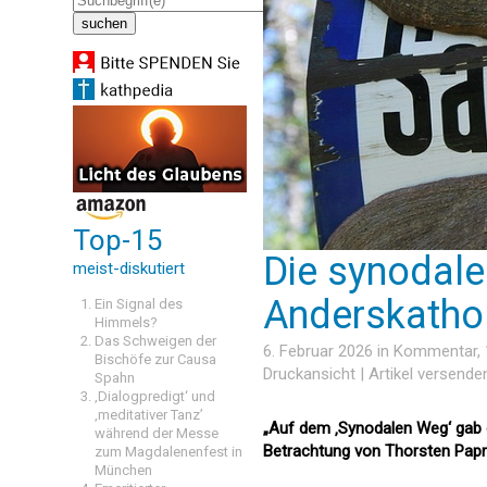
Top-15
Die synodal
meist-diskutiert
Anderskatho
Ein Signal des
Himmels?
Das Schweigen der
6. Februar 2026 in
Kommentar
,
Bischöfe zur Causa
Druckansicht
|
Artikel versende
Spahn
‚Dialogpredigt‘ und
‚meditativer Tanz’
„Auf dem ‚Synodalen Weg‘ gab 
während der Messe
Betrachtung von Thorsten Pap
zum Magdalenenfest in
München