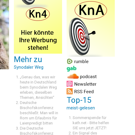
Mehr zu
Synodaler Weg
„Genau das, was wir
heute in Deutschland
beim Synodalen Weg
erleben, dieselben
Themen, Ansichten“
Top-15
Deutsche
meist-gelesen
Bischofskonferenz
beschließt: Man will in
Sommerspende für
Rom um Erlaubnis für
kath.net - Bitte helfen
Laienpredigt bitten
SIE uns jetzt JETZT!
Die Deutsche
Ein Signal des
Bischofskonferenz