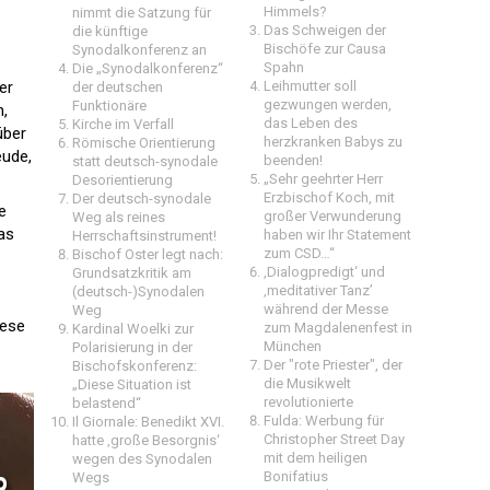
Himmels?
nimmt die Satzung für
Das Schweigen der
die künftige
Bischöfe zur Causa
Synodalkonferenz an
Spahn
Die „Synodalkonferenz“
er
Leihmutter soll
der deutschen
gezwungen werden,
Funktionäre
n,
das Leben des
Kirche im Verfall
über
herzkranken Babys zu
Römische Orientierung
eude,
beenden!
statt deutsch-synodale
„Sehr geehrter Herr
Desorientierung
Erzbischof Koch, mit
Der deutsch-synodale
e
großer Verwunderung
Weg als reines
as
haben wir Ihr Statement
Herrschaftsinstrument!
zum CSD…“
Bischof Oster legt nach:
‚Dialogpredigt‘ und
Grundsatzkritik am
‚meditativer Tanz’
(deutsch-)Synodalen
während der Messe
Weg
iese
zum Magdalenenfest in
Kardinal Woelki zur
München
Polarisierung in der
Der "rote Priester", der
Bischofskonferenz:
die Musikwelt
„Diese Situation ist
revolutionierte
belastend“
Fulda: Werbung für
Il Giornale: Benedikt XVI.
Christopher Street Day
hatte ‚große Besorgnis‘
mit dem heiligen
wegen des Synodalen
Bonifatius
Wegs