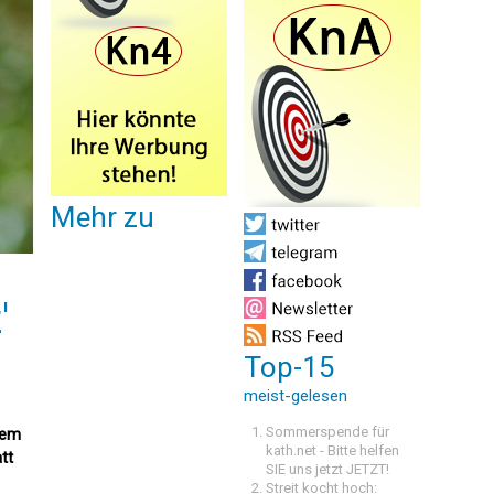
Mehr zu
'
Top-15
meist-gelesen
Sommerspende für
rem
kath.net - Bitte helfen
tt
SIE uns jetzt JETZT!
Streit kocht hoch: