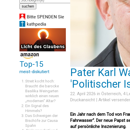
Top-15
Pater Karl Wa
meist-diskutiert
'Politischer 
Streit kocht hoch:
Braucht die barocke
Basilika Weingarten
22. April 2026 in
Österreich
, 4 
wirklich einen neuen
Druckansicht
|
Artikel versende
„modernen“ Altar?
Ein Signal des
Himmels?
Ein Jahr nach dem Tod von Franz
Das Schweigen der
Fahrwasser“. Der neue Papst se
Bischöfe zur Causa
Spahn
auf persönliche Inszenierung.