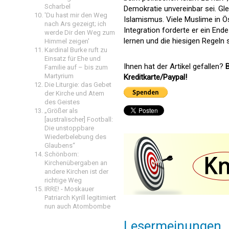
Scharbel
Demokratie unvereinbar sei. Gle
'Du hast mir den Weg
Islamismus. Viele Muslime in Öst
nach Ars gezeigt; ich
Integration forderte er ein En
werde Dir den Weg zum
lernen und die hiesigen Regeln
Himmel zeigen'
Kardinal Burke ruft zu
Einsatz für Ehe und
Ihnen hat der Artikel gefallen?
B
Familie auf – bis zum
Martyrium
Kreditkarte/Paypal!
Die Liturgie: das Gebet
der Kirche und Atem
des Geistes
„Größer als
[australischer] Football:
Die unstoppbare
Wiederbelebung des
Glaubens“
Schönborn:
Kirchenübergaben an
andere Kirchen ist der
richtige Weg
IRRE! - Moskauer
Patriarch Kyrill legitimiert
nun auch Atombombe
Lesermeinungen