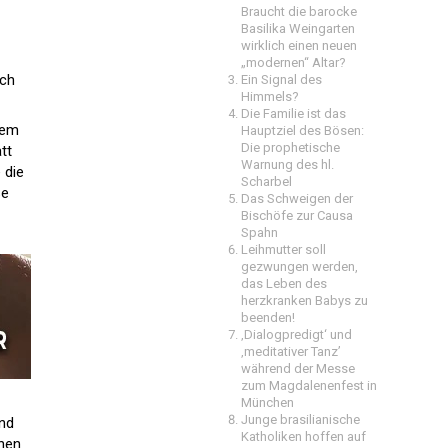
Braucht die barocke
Basilika Weingarten
wirklich einen neuen
„modernen“ Altar?
ich
Ein Signal des
Himmels?
Die Familie ist das
rem
Hauptziel des Bösen:
Die prophetische
tt
Warnung des hl.
 die
Scharbel
ße
Das Schweigen der
Bischöfe zur Causa
Spahn
Leihmutter soll
gezwungen werden,
das Leben des
herzkranken Babys zu
beenden!
‚Dialogpredigt‘ und
‚meditativer Tanz’
während der Messe
zum Magdalenenfest in
München
Junge brasilianische
ind
Katholiken hoffen auf
chen