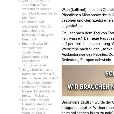
‚Dialogpredigt‘ und
‚meditativer Tanz’
während der Messe
Wien (kath.net) In einem Grundsa
zum Magdalenenfest in
Päpstlichen Missionswerke in Ös
München
gezogen und gleichzeitig eine s
Leihmutter soll
angestoßen.
gezwungen werden,
das Leben des
Ein Jahr nach dem Tod von Franz
herzkranken Babys zu
Fahrwasser“. Der neue Papst se
beenden!
auf persönliche Inszenierung. W
Bistum Huelva führt
verbindliches
Weltkirche nach Süden. „Afrika 
zweijähriges
Auslandsreise des Papstes. Dort
Katechumenat für
Bedeutung Europas schwinde.
erwachsene
Taufbewerber ein
Junge brasilianische
Katholiken hoffen auf
mehr Glaubenslehre und
ehrfürchtige Liturgie
Erdbebengefahr bei
Neapel: Italiens Kirche
ruft zum Gebet auf
Die Familie ist das
Besonders deutlich wurde der O
Hauptziel des Bösen:
Integrationspolitik. Wallner ma
Die prophetische
beim politischen Islam zu naiv“,
Warnung des hl.