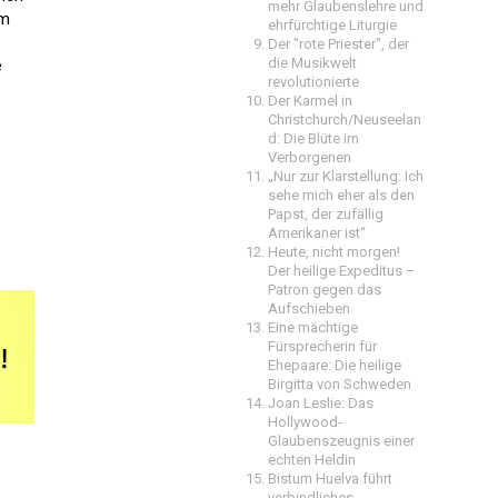
mehr Glaubenslehre und
em
ehrfürchtige Liturgie
Der "rote Priester", der
die Musikwelt
e
revolutionierte
Der Karmel in
Christchurch/Neuseelan
d: Die Blüte im
Verborgenen
„Nur zur Klarstellung: Ich
sehe mich eher als den
Papst, der zufällig
Amerikaner ist“
Heute, nicht morgen!
Der heilige Expeditus –
Patron gegen das
Aufschieben
Eine mächtige
Fürsprecherin für
Ehepaare: Die heilige
Birgitta von Schweden
Joan Leslie: Das
Hollywood-
Glaubenszeugnis einer
echten Heldin
Bistum Huelva führt
verbindliches