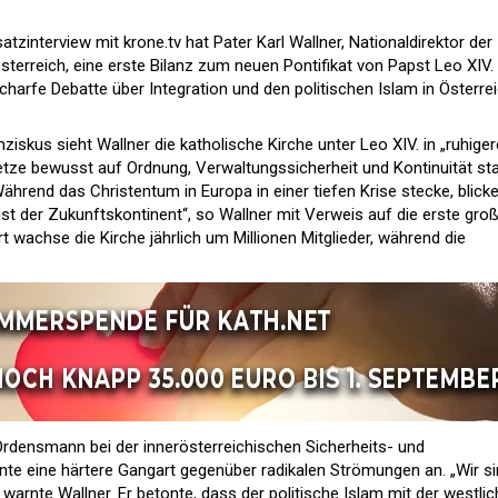
tzinterview mit krone.tv hat Pater Karl Wallner, Nationaldirektor der
terreich, eine erste Bilanz zum neuen Pontifikat von Papst Leo XIV.
charfe Debatte über Integration und den politischen Islam in Österre
iskus sieht Wallner die katholische Kirche unter Leo XIV. in „ruhige
tze bewusst auf Ordnung, Verwaltungssicherheit und Kontinuität sta
ährend das Christentum in Europa in einer tiefen Krise stecke, blicke
ist der Zukunftskontinent“, so Wallner mit Verweis auf die erste gro
 wachse die Kirche jährlich um Millionen Mitglieder, während die
rdensmann bei der innerösterreichischen Sicherheits- und
hnte eine härtere Gangart gegenüber radikalen Strömungen an. „Wir s
 warnte Wallner. Er betonte, dass der politische Islam mit der westli