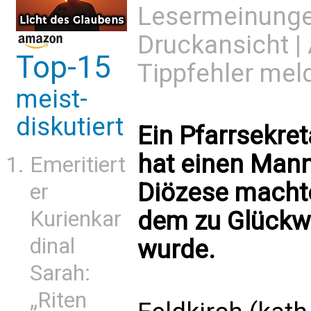
Lesermeinung
Druckansicht
|
Top-15
Tippfehler mel
meist-
diskutiert
Ein Pfarrsekret
hat einen Mann 
Emeritiert
Diözese machte
er
Kurienkar
dem zu Glückw
dinal
wurde.
Sarah:
„Riten