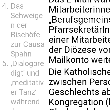
Das
Mitarbeiterinn
Schweige
„Berufsgemein
n der
PfarrsekretärI
Bischöfe
einer Mitarbeit
zur Causa
der Diözese von
Spahn
Mailkonto weite
‚Dialogpre
Die Katholische
digt‘ und
zwischen Pers
‚meditativ
Geschlechts ab.
er Tanz’
Kongregation (
während