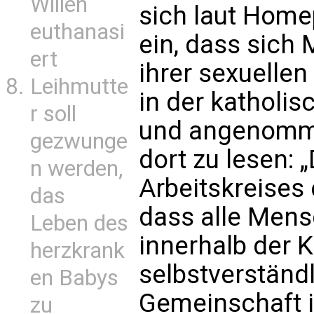
Willen
sich laut Home
euthanasi
ein, dass sich
ert
ihrer sexuellen
Leihmutte
in der katholi
r soll
und angenommen
gezwunge
dort zu lesen: 
n werden,
Arbeitskreises 
das
dass alle Mensc
Leben des
innerhalb der K
herzkrank
selbstverständl
en Babys
Gemeinschaft i
zu