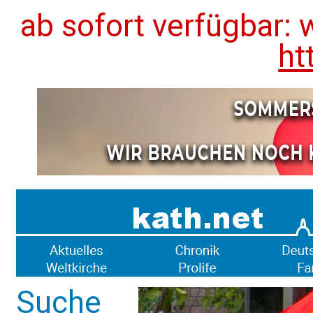
ab sofort verfügbar: 
ht
Suche