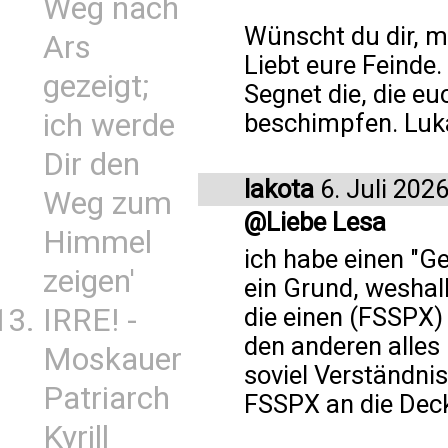
Weg nach
Wünscht du dir, me
Ars
Liebt eure Feinde.
gezeigt;
Segnet die, die eu
ich werde
beschimpfen. Luka
Dir den
lakota
6. Juli 202
Weg zum
@Liebe Lesa
Himmel
ich habe einen "Ge
zeigen'
ein Grund, weshal
IRRE! -
die einen (FSSPX) 
den anderen alles
Moskauer
soviel Verständni
Patriarch
FSSPX an die Deck
Kyrill