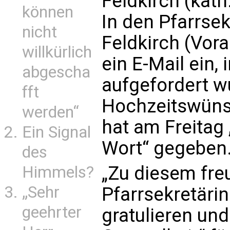
Feldkirch (kath
können
In den Pfarrsek
nicht
Feldkirch (Vora
willkürlich
ein E-Mail ein,
abgescha
aufgefordert w
fft
Hochzeitswüns
werden“
hat am Freitag
Ein Signal
Wort“ gegeben
des
„Zu diesem freu
Himmels?
„Sehr
Pfarrsekretäri
geehrter
gratulieren und