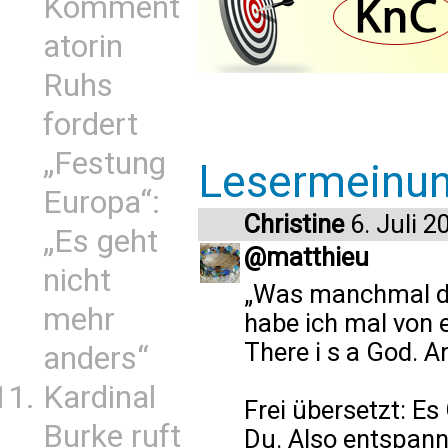
Komment
atorin
Ruhs
fordert
„Festung
Lesermeinu
Europa“:
Christine
6. Juli 2
„Es geht
@matthieu
nicht
„Was manchmal der
mehr
habe ich mal von e
There i s a God. An
anders“
Kardinal
Frei übersetzt: Es
Burke ruft
Du. Also entspann