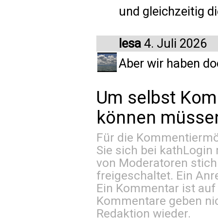
und gleichzeitig di
lesa
4. Juli 2026
Aber wir haben do
Um selbst Kom
können müssen 
Für die Kommentiermög
Sie sich bei
kathLogin 
von Moderatoren stich
freigeschaltet. Ein Anr
Ein Kommentar ist auf
Kommentare geben nic
Redaktion wieder.