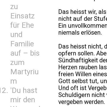
zu
Das heisst wir, a
Einsatz
nicht auf der Stuf
für Ehe
Ein unvollkommen
niemals erlösen.
und
Familie
Das heisst nicht, 
auf – bis
opfern sollen. Abe
Sündhaftigkeit de
zum
Herzen rauben las
Martyriu
freien Willen eine
m
Gott selbst tut, u
Und oft ist Verge
'Du hast
Schuldigern nicht
mir den
vergeben werden. D