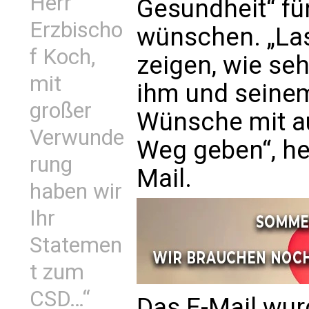
Herr
Gesundheit“ fü
Erzbischo
wünschen. „La
f Koch,
zeigen, wie seh
mit
ihm und seine
großer
Wünsche mit a
Verwunde
Weg geben“, hei
rung
Mail.
haben wir
Ihr
Statemen
t zum
CSD…“
Das E-Mail wur