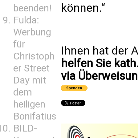
können.“
beenden!
Fulda:
Werbung
für
Ihnen hat der A
Christoph
helfen Sie kath
er Street
via Überweisun
Day mit
dem
heiligen
Bonifatius
BILD-