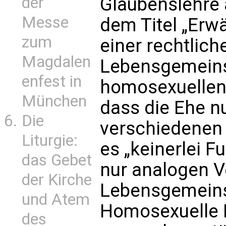
der
Glaubenslehre 
Messe
dem Titel „Erw
zum
einer rechtlic
Magdalen
Lebensgemeins
enfest in
homosexuellen 
München
dass die Ehe n
Die
verschiedenen 
Liturgie:
es „keinerlei 
das Gebet
nur analogen V
der Kirche
Lebensgemeinsc
und Atem
Homosexuelle 
des