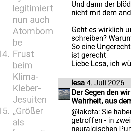
Und dann der blöd
legitimiert
nicht mit dem and
nun auch
Geht es wirklich 
Atombom
schreiben? Warum
be
So eine Ungerecht
Frust
ist gerecht.
Liebe Lesa, ich w
beim
Klima-
lesa
4. Juli 2026
Kleber-
Der Segen den wir
Jesuiten
Wahrheit, aus de
„Größer
@lakota: Sie habe
getroffen - in zwe
als
neuralgischen Pun