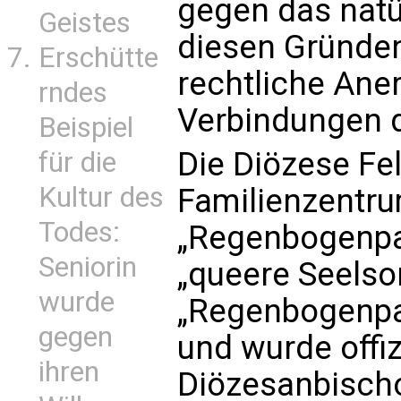
gegen das natü
Geistes
diesen Gründen
Erschütte
rechtliche Ane
rndes
Verbindungen d
Beispiel
Die Diözese Fe
für die
Kultur des
Familienzentru
Todes:
„Regenbogenpas
Seniorin
„queere Seelsor
wurde
„Regenbogenpas
gegen
und wurde offiz
ihren
Diözesanbischof