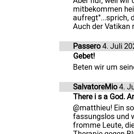
Aber nur, weil wir
mitbekommen heiß
aufregt"...sprich, 
Auch der Vatikan m
Passero
4. Juli 2
Gebet!
Beten wir um sein
SalvatoreMio
4. J
There i s a God. An
@matthieu! Ein s
fassungslos und wü
fromme Leute, die
Therapie gegen Bl