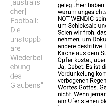
[australis
gelegt.Hier haben 
cher]
warum angesichts
NOT-WENDIG sein 
Football:
um Schicksale und
Die
Seien wir froh, das
unstoppb
nehmen, um Dokum
andere destritive 
are
Kirche aus dem S
Wiederbel
Opfer kostet, aber
ebung
Ja, Gebet. Es ist 
Verdunkelung komm
des
verbogenen Regen
Glaubens“
Wortes Gottes. Geb
nicht. Wenn jeman
am Ufer stehen b