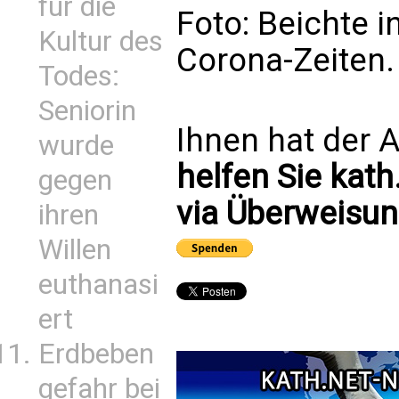
für die
Foto: Beichte i
Kultur des
Corona-Zeiten.
Todes:
Seniorin
Ihnen hat der A
wurde
helfen Sie kath
gegen
via Überweisun
ihren
Willen
euthanasi
ert
Erdbeben
gefahr bei