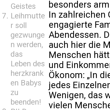
besonders arm
Geistes
In zahlreichen
Leihmutte
engagierte Fam
r soll
Abendessen. Do
gezwunge
auch hier die M
n werden,
das
Menschen hätt
Leben des
und Einkommen 
herzkrank
Ökonom: „In die
en Babys
jedes Einzelne
zu
Wenigen, das w
beenden!
vielen Mensche