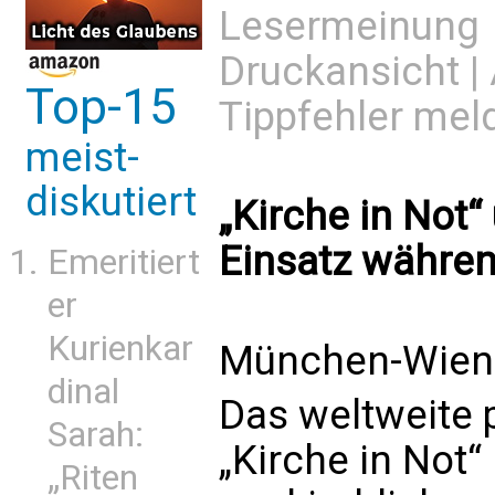
Lesermeinung
Druckansicht
|
Top-15
Tippfehler mel
meist-
diskutiert
„Kirche in Not“
Einsatz währe
Emeritiert
er
Kurienkar
München-Wien 
dinal
Das weltweite 
Sarah:
„Kirche in Not“ 
„Riten