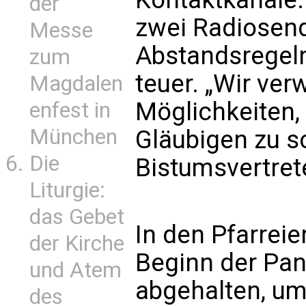
der
zwei Radiosend
Messe
Abstandsregeln
zum
teuer. „Wir ve
Magdalen
Möglichkeiten,
enfest in
München
Gläubigen zu sc
Die
Bistumsvertret
Liturgie:
das Gebet
In den Pfarreie
der Kirche
Beginn der Pa
und Atem
abgehalten, um
des