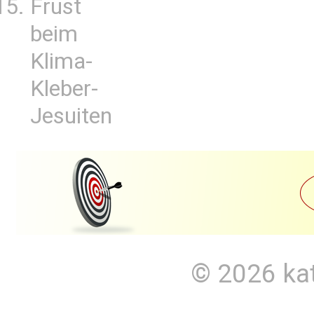
Frust
beim
Klima-
Kleber-
Jesuiten
© 2026
ka