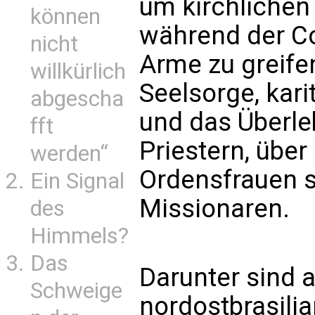
um kirchlichen 
können
während der C
nicht
Arme zu greifen
willkürlich
Seelsorge, kari
abgescha
und das Überle
fft
Priestern, übe
werden“
Ordensfrauen 
Ein Signal
Missionaren.
des
Himmels?
Das
Darunter sind a
Schweige
nordostbrasili