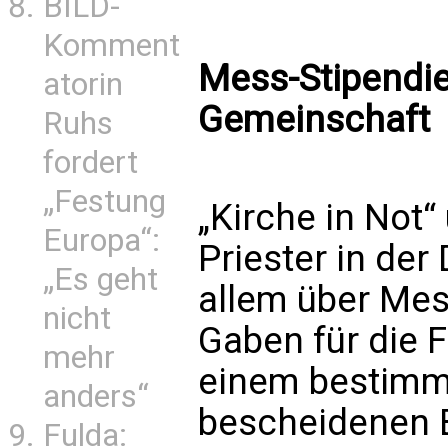
BILD-
Komment
Mess-Stipendie
atorin
Gemeinschaft
Ruhs
fordert
„Festung
„Kirche in Not“ 
Europa“:
Priester in der
„Es geht
allem über Mess
nicht
Gaben für die F
mehr
einem bestimmt
anders“
bescheidenen 
Fulda: