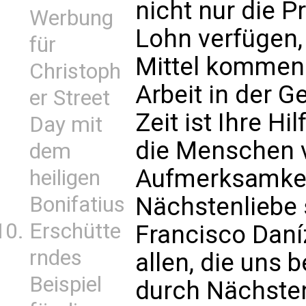
nicht nur die P
Werbung
Lohn verfügen,
für
Mittel kommen 
Christoph
Arbeit in der G
er Street
Zeit ist Ihre Hil
Day mit
die Menschen v
dem
Aufmerksamkei
heiligen
Bonifatius
Nächstenliebe 
Erschütte
Francisco Daníz
rndes
allen, die uns 
Beispiel
durch Nächsten