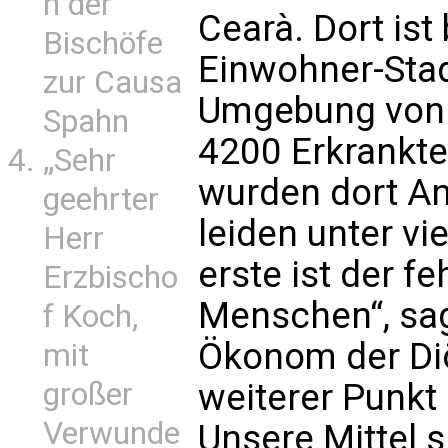
n der
Cearà. Dort ist
Bischöfe
Einwohner-Stad
zur Causa
Umgebung von 
Spahn
4200 Erkrankte
„Sehr
wurden dort An
geehrter
leiden unter vi
Herr
erste ist der f
Erzbischo
Menschen“, sag
f Koch,
Ökonom der Diö
mit
großer
weiterer Punkt i
Verwunde
Unsere Mittel s