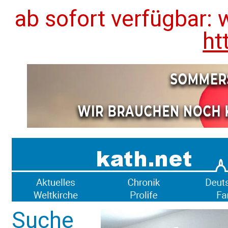
ab sofort verfügbar: 
ht
Suche