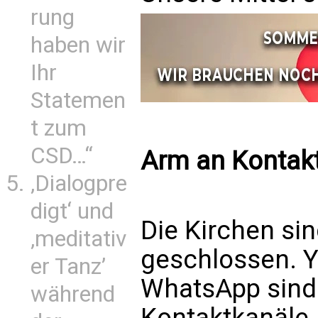
rung
haben wir
Ihr
Statemen
t zum
CSD…“
Arm an Kontakt
‚Dialogpre
digt‘ und
Die Kirchen sin
‚meditativ
geschlossen. 
er Tanz’
WhatsApp sind 
während
Kontaktkanäle.