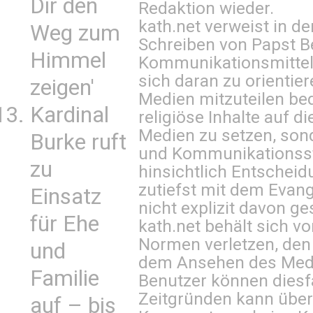
Dir den
Redaktion wieder.
kath.net verweist in
Weg zum
Schreiben von Papst B
Himmel
Kommunikationsmittel 
sich daran zu orientie
zeigen'
Medien mitzuteilen be
Kardinal
religiöse Inhalte auf 
Medien zu setzen, sond
Burke ruft
und Kommunikationsst
zu
hinsichtlich Entscheid
zutiefst mit dem Eva
Einsatz
nicht explizit davon ge
für Ehe
kath.net behält sich v
Normen verletzen, den
und
dem Ansehen des Mediu
Familie
Benutzer können diesfa
Zeitgründen kann über
auf – bis