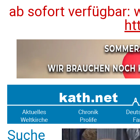
ab sofort verfügbar: 
ht
Suche