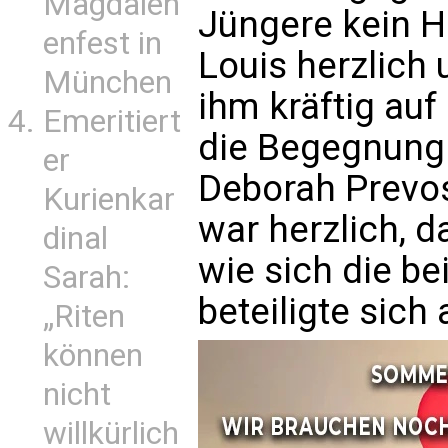
Magdalen
Jüngere kein H
enfest in
Louis herzlich 
München
ihm kräftig au
Emeritiert
die Begegnung
er
Deborah Prevo
Kurienkar
war herzlich, d
dinal
wie sich die b
Sarah:
beteiligte sic
„Riten
können
nicht
willkürlich