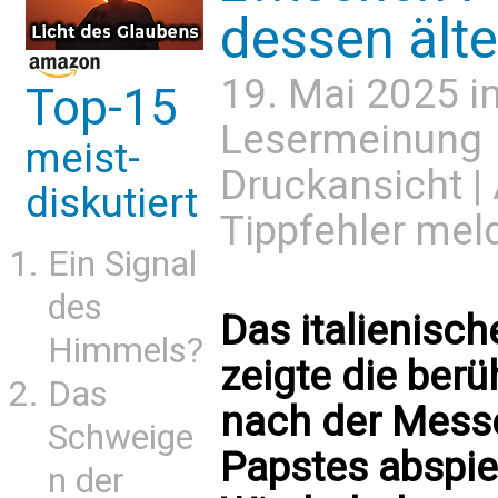
dessen ält
19. Mai 2025 i
Top-15
Lesermeinung
meist-
Druckansicht
|
diskutiert
Tippfehler mel
Ein Signal
des
Das italienisc
Himmels?
zeigte die berü
Das
nach der Mess
Schweige
Papstes abspie
n der