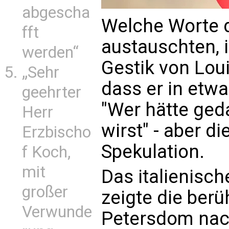
abgescha
Welche Worte d
fft
austauschten, i
werden“
Gestik von Loui
„Sehr
dass er in etw
geehrter
"Wer hätte ged
Herr
wirst" - aber di
Erzbischo
Spekulation.
f Koch,
mit
Das italienisc
großer
zeigte die berü
Verwunde
Petersdom nac