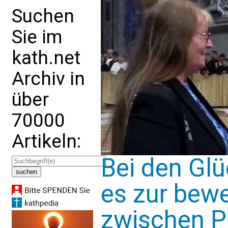
Suchen
Sie im
kath.net
Archiv in
über
70000
Artikeln:
Bei den G
es zur be
zwischen P