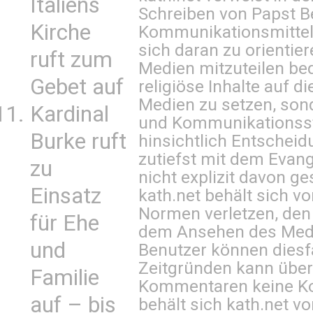
Italiens
Schreiben von Papst B
Kirche
Kommunikationsmittel 
sich daran zu orientie
ruft zum
Medien mitzuteilen be
Gebet auf
religiöse Inhalte auf 
Medien zu setzen, sond
Kardinal
und Kommunikationsst
Burke ruft
hinsichtlich Entscheid
zutiefst mit dem Eva
zu
nicht explizit davon ge
Einsatz
kath.net behält sich v
Normen verletzen, den
für Ehe
dem Ansehen des Mediu
und
Benutzer können diesfa
Zeitgründen kann über
Familie
Kommentaren keine Ko
auf – bis
behält sich kath.net vo