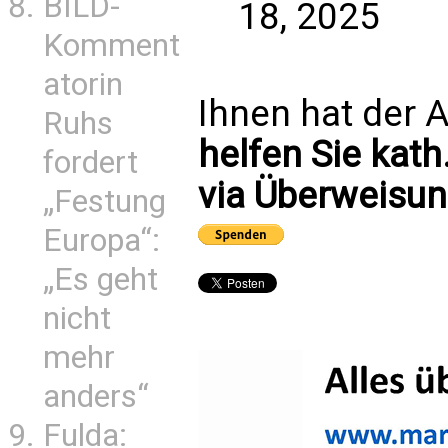
BILD-
18, 2025
Komment
atorin
Ihnen hat der A
Ruhs
helfen Sie kath
fordert
via Überweisun
„Festung
Europa“:
„Es geht
nicht
mehr
anders“
Fulda: