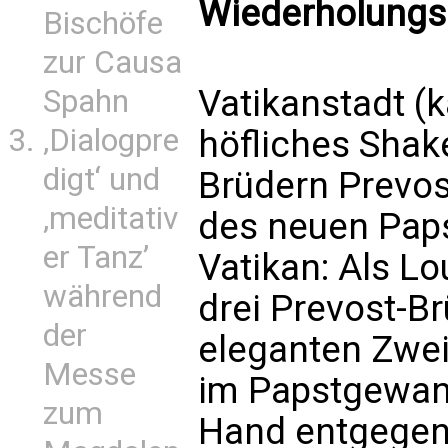
Wiederholungss
Bischöfe
zur Causa
Vatikanstadt (
Spahn
‚Dialogpre
höfliches Sha
digt‘ und
Brüdern Prevos
‚meditativ
des neuen Pap
er Tanz’
Vatikan: Als Lo
während
drei Prevost-B
der
eleganten Zwei
Messe
im Papstgewan
zum
Hand entgegens