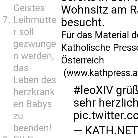
Geistes
Wohnsitz am R
Leihmutte
besucht.
r soll
Für das Material 
gezwunge
Katholische Pres
n werden,
Österreich
das
(www.kathpress.at
Leben des
#leoXIV
grüß
herzkrank
sehr herzlic
en Babys
pic.twitter
zu
beenden!
— KATH.NET