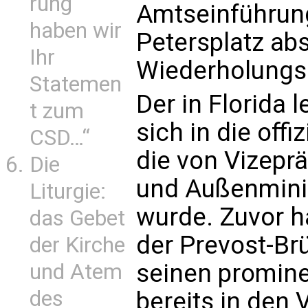
rung
Amtseinführun
haben wir
Petersplatz abs
Ihr
Wiederholungss
Statemen
Der in Florida 
t zum
sich in die offi
CSD…“
die von Vizepr
Die
und Außenmini
Liturgie:
wurde. Zuvor ha
das Gebet
der Prevost-Br
der Kirche
seinen promine
und Atem
des
bereits in den