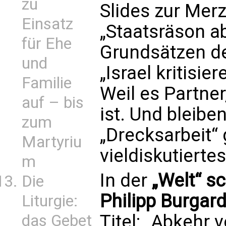
zu
Slides zur Mer
Einsatz
„Staatsräson a
für Ehe
Grundsätzen der
und
„Israel kritisie
Familie
Weil es Partne
auf – bis
ist. Und bleibe
zum
„Drecksarbeit“ g
Martyriu
vieldiskutierte
m
In der
„Welt“ s
Die
Philipp Burgar
Liturgie:
Titel: „Abkehr 
das Gebet