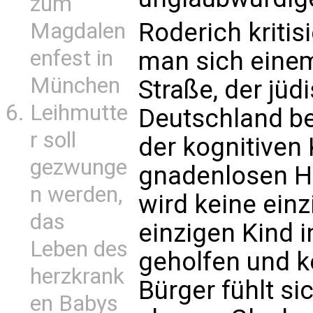
zum
Roderich kritis
Magdalen
enfest in
man sich eine
München
Straße, der jüd
Leihmutte
Deutschland be
r soll
der kognitiven
gezwunge
gnadenlosen H
n werden,
wird keine einz
das
einzigen Kind 
Leben des
geholfen und ke
herzkrank
Bürger fühlt sic
en Babys