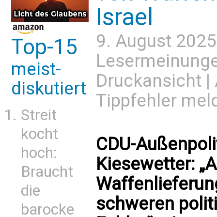
Israel
9. August 2025
Top-15
Lesermeinung
meist-
Druckansicht
|
diskutiert
Tippfehler mel
Streit
kocht
CDU-Außenpolit
hoch:
Kiesewetter: „
Braucht
Waffenlieferung
die
schweren polit
barocke