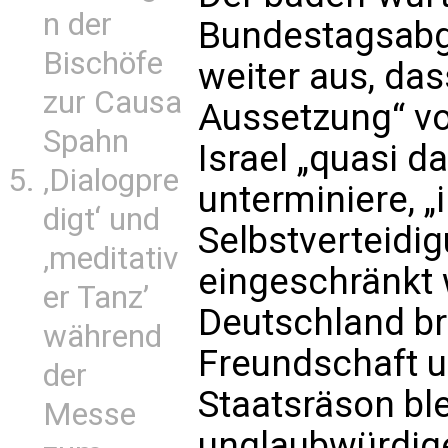
n der
Bundestagsabge
Bischöfe
weiter aus, da
zur Causa
Aussetzung“ vo
Spahn
Israel „quasi d
‚Dialogpre
unterminiere, „
digt‘ und
Selbstverteidi
‚meditativ
eingeschränkt 
er Tanz’
Deutschland b
während
Freundschaft u
der
Staatsräson ble
Messe
unglaubwürdige