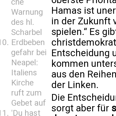
che
Hamas ist uner
Warnung
in der Zukunft 
des hl.
spielen.“ Es gi
Scharbel
christdemokrat
Erdbeben
Entscheidung 
gefahr bei
Neapel:
kommen unter
Italiens
aus den Reihen
Kirche
der Linken.
ruft zum
Die Entscheidu
Gebet auf
sorgt aber für
s
'Du hast