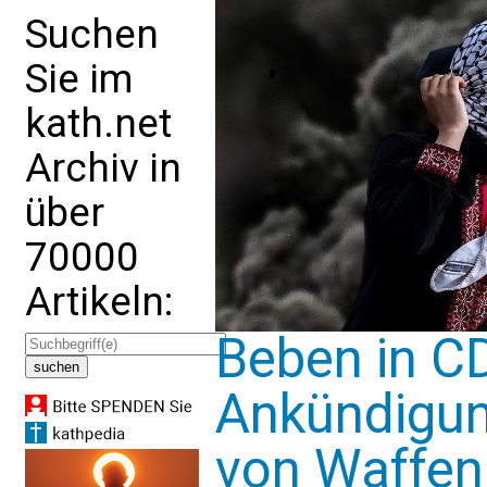
Suchen
Sie im
kath.net
Archiv in
über
70000
Artikeln:
Beben in C
Ankündigun
von Waffen