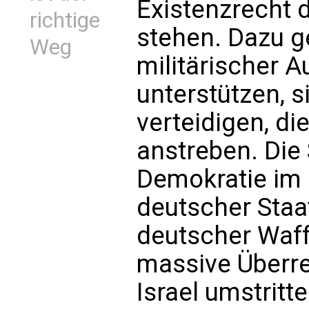
Existenzrecht 
richtige
stehen. Dazu ge
Weg
militärischer A
unterstützen, s
verteidigen, di
anstreben. Die 
Demokratie im
deutscher Staat
deutscher Waff
massive Überre
Israel umstritt