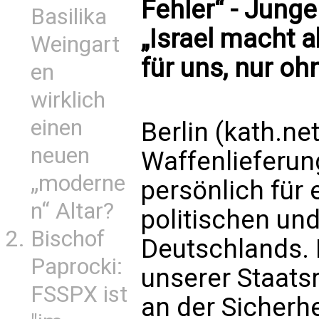
Fehler“ - Junge
Basilika
„Israel macht a
Weingart
für uns, nur o
en
wirklich
einen
Berlin (kath.ne
neuen
Waffenlieferung
„moderne
persönlich für
n“ Altar?
politischen und
Bischof
Deutschlands. 
Paprocki:
unserer Staats
FSSPX ist
an der Sicherh