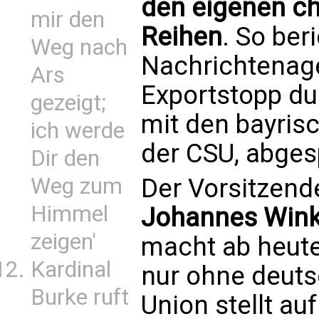
den eigenen c
mir den
Reihen
. So ber
Weg nach
Nachrichtenage
Ars
Exportstopp du
gezeigt;
mit den bayris
ich werde
der CSU, abge
Dir den
Weg zum
Der Vorsitzend
Himmel
Johannes Wink
zeigen'
macht ab heute 
Kardinal
nur ohne deuts
Burke ruft
Union stellt a