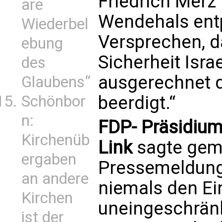
Friedrich Merz 
are
Wendehals entp
Wiederbel
Versprechen, d
ebung
Sicherheit Isra
des
ausgerechnet d
Glaubens“
Schönbor
beerdigt.“
n:
FDP- Präsidium
Kirchenüb
Link
sagte gem
ergaben
Pressemeldung:
an andere
niemals den Ei
Kirchen
uneingeschränk
ist der