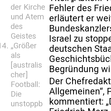
der Kirche
Fehler des Frie
und Atem
erläutert er we
des
Bundeskanzler
Geistes
Israel zu stopp
„Größer
deutschen Staa
als
Geschichtsbüch
[australis
Begründung wir
cher]
Der Chefredakt
Football:
Allgemeinen“, 
Die
kommentiert: „D
unstoppb