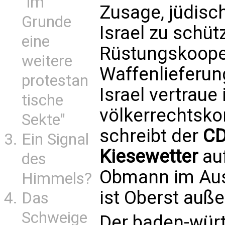
"im
Zusage, jüdisc
Grunde
Israel zu schü
eine
Rüstungskoope
weitere
Waffenlieferun
protestan
Israel vertraue
tische
völkerrechtsko
Sekte"
schreibt der
CD
Ein Signal
Kiesewetter
auf
des
Obmann im Aus
Himmels?
ist Oberst auß
Das
Schweige
Der baden-wür