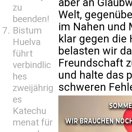
aber an Glaubwü
zu
Welt, gegenübe
beenden!
im Nahen und M
Bistum
klar gegen die
Huelva
belasten wir 
führt
Freundschaft zu
verbindlic
und halte das p
hes
schweren Fehle
zweijährig
es
Katechu
menat für