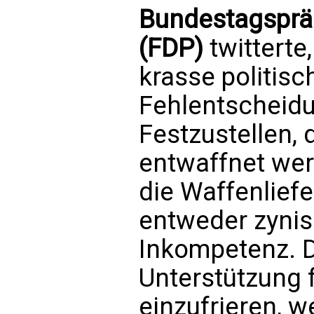
Bundestagsprä
(FDP)
twitterte
krasse politis
Fehlentscheidu
Festzustellen,
entwaffnet wer
die Waffenliefe
entweder zynis
Inkompetenz. D
Unterstützung f
einzufrieren, w