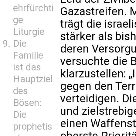
ehrfürchti
Gazastreifen. 
ge
trägt die israe
Liturgie
stärker als bis
Die
deren Versorgu
Familie
versuchte die 
ist das
klarzustellen: „
Hauptziel
gegen den Ter
des
verteidigen. Di
Bösen:
und zielstrebi
Die
einen Waffenst
prophetis
oberste Priorit