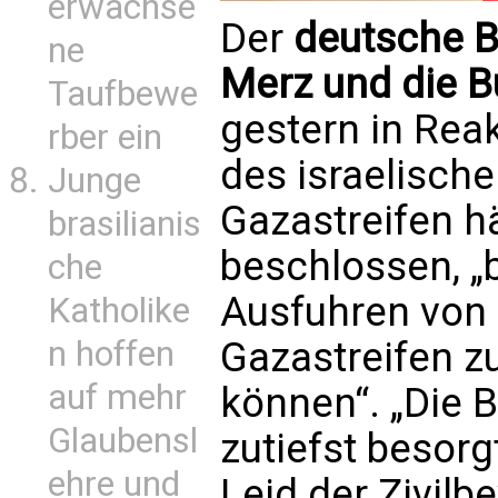
erwachse
Der
deutsche B
ne
Merz und die 
Taufbewe
gestern in Rea
rber ein
des israelische
Junge
Gazastreifen h
brasilianis
beschlossen, „b
che
Ausfuhren von 
Katholike
n hoffen
Gazastreifen 
auf mehr
können“. „Die 
Glaubensl
zutiefst besor
ehre und
Leid der Zivilb