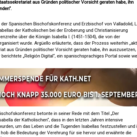
Staatssekretariat aus Gründen politischer Vorsicht geraten habe, ihn
nden“.
nt der Spanischen Bischofskonferenz und Erzbischof von Valladolid, L
Isabellas der Katholischen bei der Eroberung und Christianisierung
zreihe über die Königin Isabella I. (1451-1504), die von der
rganisiert wurde. Argüello erläuterte, dass der Prozess weiterhin „akt
iat aus Gründen politischer Vorsicht geraten habe, ihn auszusetzen,
 berichtete „Religión Digital“, ein spanischsprachiges Portal sowie we
ischofskonferenz betonte in seiner Rede mit dem Titel „Der
bella der Katholischen“, dass in den letzten Jahren intensive
den, um das Leben und die Tugenden Isabellas festzustellen und 
r hob die Bedeutung der Verehrung für sie hervor und erwähnte die