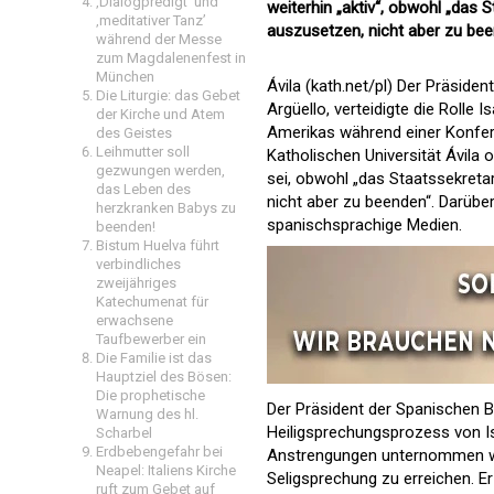
‚Dialogpredigt‘ und
weiterhin „aktiv“, obwohl „das 
‚meditativer Tanz’
auszusetzen, nicht aber zu bee
während der Messe
zum Magdalenenfest in
München
Ávila (kath.net/pl) Der Präside
Die Liturgie: das Gebet
Argüello, verteidigte die Rolle 
der Kirche und Atem
Amerikas während einer Konferen
des Geistes
Leihmutter soll
Katholischen Universität Ávila o
gezwungen werden,
sei, obwohl „das Staatssekretar
das Leben des
nicht aber zu beenden“. Darüber
herzkranken Babys zu
spanischsprachige Medien.
beenden!
Bistum Huelva führt
verbindliches
zweijähriges
Katechumenat für
erwachsene
Taufbewerber ein
Die Familie ist das
Hauptziel des Bösen:
Die prophetische
Der Präsident der Spanischen B
Warnung des hl.
Heiligsprechungsprozess von Isa
Scharbel
Erdbebengefahr bei
Anstrengungen unternommen wur
Neapel: Italiens Kirche
Seligsprechung zu erreichen. E
ruft zum Gebet auf