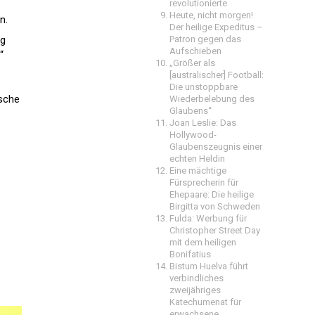
revolutionierte
Heute, nicht morgen!
n.
Der heilige Expeditus –
ng
Patron gegen das
Aufschieben
“
„Größer als
[australischer] Football:
Die unstoppbare
ische
Wiederbelebung des
Glaubens“
Joan Leslie: Das
Hollywood-
Glaubenszeugnis einer
echten Heldin
Eine mächtige
Fürsprecherin für
Ehepaare: Die heilige
Birgitta von Schweden
Fulda: Werbung für
Christopher Street Day
mit dem heiligen
Bonifatius
Bistum Huelva führt
verbindliches
zweijähriges
Katechumenat für
erwachsene