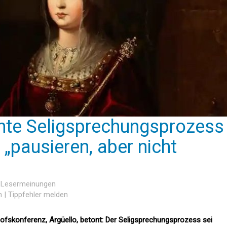
hte Seligsprechungsprozess
. „pausieren, aber nicht
8 Lesermeinungen
n
|
Tippfehler melden
ofskonferenz, Argüello, betont: Der Seligsprechungsprozess sei