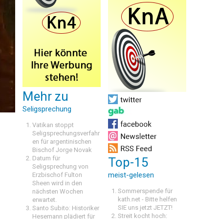
Mehr zu
Seligsprechung
Vatikan stoppt
Seligsprechungsverfahr
en für argentinischen
Bischof Jorge Novak
Datum für
Top-15
Seligsprechung von
meist-gelesen
Erzbischof Fulton
Sheen wird in den
Sommerspende für
nächsten Wochen
kath.net - Bitte helfen
erwartet.
SIE uns jetzt JETZT!
Santo Subito: Historiker
Streit kocht hoch:
Hesemann plädiert für