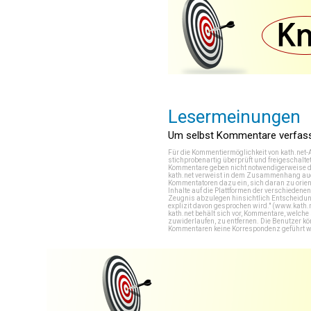
Lesermeinungen
Um selbst Kommentare verfasse
Für die Kommentiermöglichkeit von kath.net-
stichprobenartig überprüft und freigeschalte
Kommentare geben nicht notwendigerweise di
kath.net verweist in dem Zusammenhang auch
Kommentatoren dazu ein, sich daran zu orien
Inhalte auf die Plattformen der verschieden
Zeugnis abzulegen hinsichtlich Entscheidung
explizit davon gesprochen wird." (
www.kath.
kath.net behält sich vor, Kommentare, welch
zuwiderlaufen, zu entfernen. Die Benutzer k
Kommentaren keine Korrespondenz geführt werd