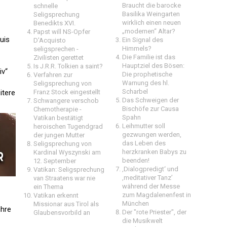
Braucht die barocke
schnelle
Basilika Weingarten
Seligsprechung
wirklich einen neuen
Benedikts XVI.
„modernen“ Altar?
Papst will NS-Opfer
uis
Ein Signal des
D'Acquisto
Himmels?
seligsprechen -
Die Familie ist das
Zivilisten gerettet
Hauptziel des Bösen:
Is J.R.R. Tolkien a saint?
iv“
Die prophetische
Verfahren zur
Warnung des hl.
Seligsprechung von
Scharbel
itere
Franz Stock eingestellt
Das Schweigen der
Schwangere verschob
Bischöfe zur Causa
Chemotherapie -
Spahn
Vatikan bestätigt
Leihmutter soll
heroischen Tugendgrad
gezwungen werden,
der jungen Mutter
das Leben des
Seligsprechung von
herzkranken Babys zu
Kardinal Wyszynski am
beenden!
12. September
‚Dialogpredigt‘ und
Vatikan: Seligsprechung
‚meditativer Tanz’
van Straatens war nie
während der Messe
ein Thema
zum Magdalenenfest in
Vatikan erkennt
München
Missionar aus Tirol als
ihre
Der "rote Priester", der
Glaubensvorbild an
die Musikwelt