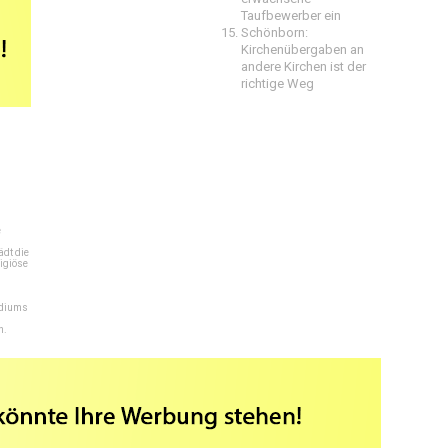
Taufbewerber ein
Schönborn:
Kirchenübergaben an
andere Kirchen ist der
richtige Weg
e
dt die
igiöse
ediums
n.