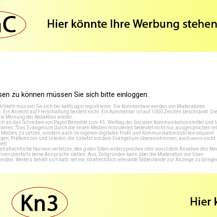
n zu können müssen Sie sich bitte einloggen.
Artikeln müssen Sie sich bei
kathLogin registrieren
. Die Kommentare werden von Moderatoren
t. Ein Anrecht auf Freischaltung besteht nicht. Ein Kommentar ist auf 1000 Zeichen beschränkt. Di
e Meinung der Redaktion wieder.
 an das Schreiben von Papst Benedikt zum 45. Welttag der Sozialen Kommunikationsmittel und lä
tieren: "Das Evangelium durch die neuen Medien mitzuteilen bedeutet nicht nur, ausgesprochen rel
en Medien zu setzen, sondern auch im eigenen digitalen Profil und Kommunikationsstil konsequent
en, Präferenzen und Urteilen, die zutiefst mit dem Evangelium übereinstimmen, auch wenn nicht
net
)
e strafrechtliche Normen verletzen, den guten Sitten widersprechen oder sonst dem Ansehen des M
önnen diesfalls keine Ansprüche stellen. Aus Zeitgründen kann über die Moderation von User-
en. Weiters behält sich kath.net vor, strafrechtlich relevante Tatbestände zur Anzeige zu bringe