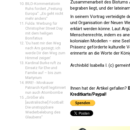
Zusammenarbeit des Bistums Áv
BILD-Kommentatorin
begraben liegt, und der latein
Ruhs fordert „Festung
Europa“: „Es geht nicht
In seinem Vortrag verteidigte de
mehr anders“
und Organisation der Neuen Welt
Fulda: Werbung für
Christopher Street Day
erklärt werden könne. Laut Argü
mit dem heiligen
Menschenrechte, indem es aner
Bonifatius
kolonialen Modellen – eine Seel
'Du hast mir den Weg
Präsenz geförderte kulturelle 
nach Ars gezeigt; ich
erinnerte an die Worte der Köni
werde Dir den Weg zum
Himmel zeigen'
Kardinal Burke ruft zu
Archivbild Isabella I. (c) gemeinf
Einsatz für Ehe und
Familie auf – bis zum
Martyrium
IRRE! - Moskauer
Patriarch Kyrill legitimiert
Ihnen hat der Artikel gefallen?
B
nun auch Atombombe
Kreditkarte/Paypal!
„Größer als
[australischer] Football:
Die unstoppbare
Wiederbelebung des
Glaubens“