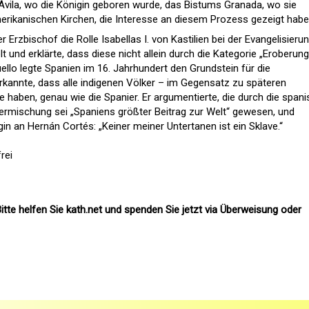
ila, wo die Königin geboren wurde, das Bistums Granada, wo sie
amerikanischen Kirchen, die Interesse an diesem Prozess gezeigt habe
r Erzbischof die Rolle Isabellas I. von Kastilien bei der Evangelisieru
 und erklärte, dass diese nicht allein durch die Kategorie „Eroberung
ello legte Spanien im 16. Jahrhundert den Grundstein für die
kannte, dass alle indigenen Völker – im Gegensatz zu späteren
e haben, genau wie die Spanier. Er argumentierte, die durch die span
Vermischung sei „Spaniens größter Beitrag zur Welt“ gewesen, und
gin an Hernán Cortés: „Keiner meiner Untertanen ist ein Sklave.“
rei
itte helfen Sie kath.net und spenden Sie jetzt via Überweisung oder