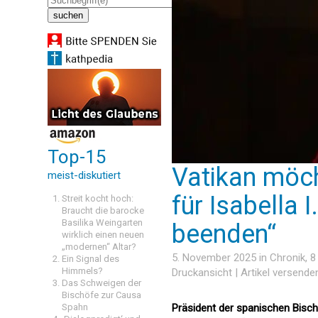
Top-15
Vatikan möc
meist-diskutiert
für Isabella I
Streit kocht hoch:
Braucht die barocke
Basilika Weingarten
beenden“
wirklich einen neuen
„modernen“ Altar?
5. November 2025 in
Chronik
, 
Ein Signal des
Himmels?
Druckansicht
|
Artikel versende
Das Schweigen der
Bischöfe zur Causa
Spahn
Präsident der spanischen Bisch