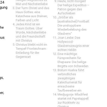
Heute, nicht morgen!
024
Mut und Nächstenliebe
Der heilige Expeditus –
igung
Der Turm Christi und das
Patron gegen das
Haus Gottes: eine
Aufschieben
Katechese aus Steinen,
„Größer als
Farben und Licht
[australischer] Football:
Jedes Kind ist ein
Die unstoppbare
che
Traum Gottes. Über
Wiederbelebung des
Würde, Nächstenliebe
Glaubens“
und die Freundschaft
sus
Joan Leslie: Das
mit Christus
Hollywood-
Christus bleibt nicht im
Glaubenszeugnis einer
Tempel! Fronleichnam:
echten Heldin
Einladung für die
Eine mächtige
Gegenwart
Fürsprecherin für
Ehepaare: Die heilige
Birgitta von Schweden
Bistum Huelva führt
verbindliches
gs,
zweijähriges
Katechumenat für
erwachsene
Taufbewerber ein
er,
Medjugorje: Mladifest
startet mit Papstappell
zur Rückkehr zu
Christus