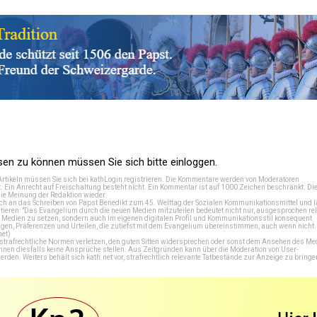
n zu können müssen Sie sich bitte einloggen.
Artikeln müssen Sie sich bei
kathLogin registrieren
. Die Kommentare werden von Moderatoren
t. Ein Anrecht auf Freischaltung besteht nicht. Ein Kommentar ist auf 1000 Zeichen beschränkt. Di
e Meinung der Redaktion wieder.
 an das Schreiben von Papst Benedikt zum 45. Welttag der Sozialen Kommunikationsmittel und lä
tieren: "Das Evangelium durch die neuen Medien mitzuteilen bedeutet nicht nur, ausgesprochen rel
en Medien zu setzen, sondern auch im eigenen digitalen Profil und Kommunikationsstil konsequent
en, Präferenzen und Urteilen, die zutiefst mit dem Evangelium übereinstimmen, auch wenn nicht
net
)
e strafrechtliche Normen verletzen, den guten Sitten widersprechen oder sonst dem Ansehen des M
önnen diesfalls keine Ansprüche stellen. Aus Zeitgründen kann über die Moderation von User-
en. Weiters behält sich kath.net vor, strafrechtlich relevante Tatbestände zur Anzeige zu bringe