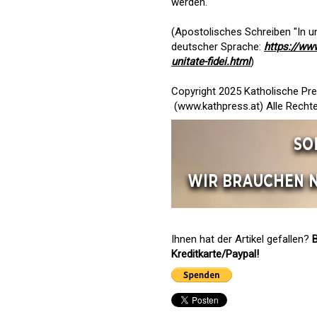
werden."
(Apostolisches Schreiben "In un
deutscher Sprache:
https://ww
unitate-fidei.html
)
Copyright 2025 Katholische Pr
(
www.kathpress.at
) Alle Recht
Ihnen hat der Artikel gefallen?
B
Kreditkarte/Paypal!