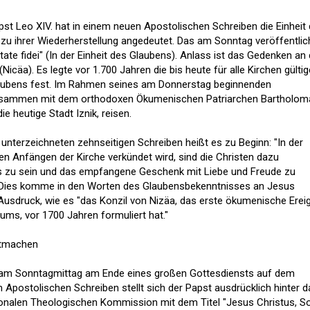
pst Leo XIV. hat in einem neuen Apostolischen Schreiben die Einheit 
u ihrer Wiederherstellung angedeutet. Das am Sonntag veröffentlic
itate fidei" (In der Einheit des Glaubens). Anlass ist das Gedenken an
icäa). Es legte vor 1.700 Jahren die bis heute für alle Kirchen gülti
laubens fest. Im Rahmen seines am Donnerstag beginnenden
zusammen mit dem orthodoxen Ökumenischen Patriarchen Bartholom
ie heutige Stadt Iznik, reisen.
terzeichneten zehnseitigen Schreiben heißt es zu Beginn: "In der
den Anfängen der Kirche verkündet wird, sind die Christen dazu
s zu sein und das empfangene Geschenk mit Liebe und Freude zu
 Dies komme in den Worten des Glaubensbekenntnisses an Jesus
usdruck, wie es "das Konzil von Nizäa, das erste ökumenische Erei
ums, vor 1700 Jahren formuliert hat."
ntmachen
 am Sonntagmittag am Ende eines großen Gottesdiensts auf dem
 Apostolischen Schreiben stellt sich der Papst ausdrücklich hinter d
ionalen Theologischen Kommission mit dem Titel "Jesus Christus, S