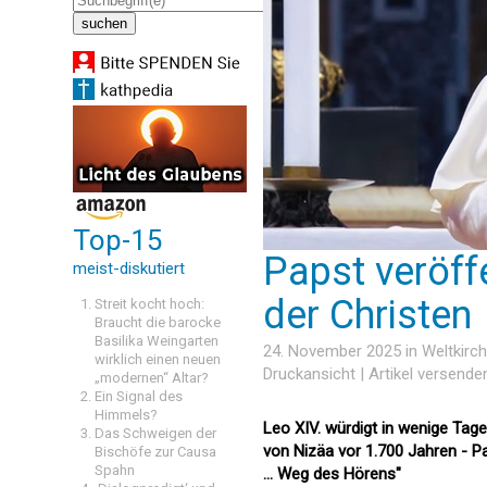
Top-15
Papst veröffe
meist-diskutiert
der Christen
Streit kocht hoch:
Braucht die barocke
Basilika Weingarten
24. November 2025 in
Weltkirc
wirklich einen neuen
Druckansicht
|
Artikel versende
„modernen“ Altar?
Ein Signal des
Himmels?
Leo XIV. würdigt in wenige Tage
Das Schweigen der
von Nizäa vor 1.700 Jahren - Pa
Bischöfe zur Causa
Spahn
... Weg des Hörens"