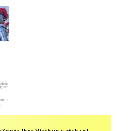
e
dt die
igiöse
ediums
n.