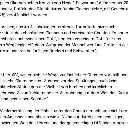
tag des Ökumenischen Konzils von Nicäa". Es war am 16. Dezember 2
nandez, Präfekt des Dikasteriums für die Glaubenslehre, mit Genehm
5) veröffentlicht worden.
chreiben, das im 4. Jahrhundert erstmals formulierte nizänische
zstück des christlichen Glaubens und vereine alle Christen. Es spre
eichbaren, unbeweglichen Gott", sondern von einem Gott, "der uns
m Weg begleitet", denn: Aufgrund der Menschwerdung Gottes in Je
rn in unseren bedürftigen Brüdern und Schwestern",
 Leo XIV., wie er sich die Wege zur Einheit der Christen vorstellt und
 Rückkehr-Ökumene zum Zustand vor den Spaltungen, auch keine
tuellen Status quo der Vielheit von Kirchen und kirchlichen
mehr eine Zukunftsökumene der Versöhnung auf dem Weg des Dialo
und geistlichen Schätze."
 Wiederherstellung der Einheit unter den Christen macht uns nicht ärm
eses Ansinnen kann ähnlich wie in Nizäa nur durch einen geduldigen,
hwierigen Weg des Hörens und der gegenseitigen Offenheit möglich