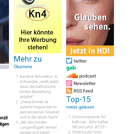
Mehr zu
Ökumene
Kardinal Arborelius: In
Schweden „weiß jeder,
dass die katholische
Kirche Abtreibung
ablehnt“
Top-15
„Diese Einheit ist
meist-gelesen
zutiefst begründet im
gemeinsamen Glauben
Sommerspende für
und in der einen Taufe“
nzil
kath.net - Bitte helfen
„Mit den beiden
digen
SIE uns jetzt JETZT!
Lungenflügeln atmen“,
Streit kocht hoch:
singen und beten