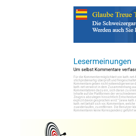
Lesermeinungen
Um selbst Kommentare verfasse
Für die Kommentiermöglichkeit von kath.net-
stichprobenartig überprüft und freigeschalte
Kommentare geben nicht notwendigerweise di
kath.net verweist in dem Zusammenhang auch
Kommentatoren dazu ein, sich daran zu orien
Inhalte auf die Plattformen der verschieden
Zeugnis abzulegen hinsichtlich Entscheidung
explizit davon gesprochen wird." (
www.kath.
kath.net behält sich vor, Kommentare, welch
zuwiderlaufen, zu entfernen. Die Benutzer k
Kommentaren keine Korrespondenz geführt werd