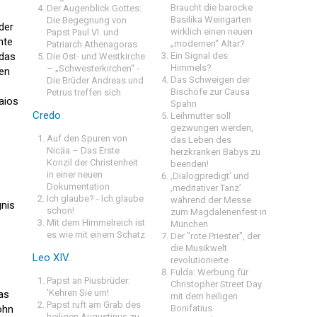
Braucht die barocke
Der Augenblick Gottes:
Basilika Weingarten
Die Begegnung von
der
wirklich einen neuen
Papst Paul VI. und
hte
„modernen“ Altar?
Patriarch Athenagoras
 das
Ein Signal des
Die Ost- und Westkirche
Himmels?
– „Schwesterkirchen“ -
gen
Das Schweigen der
Die Brüder Andreas und
Bischöfe zur Causa
Petrus treffen sich
aios
Spahn
Credo
Leihmutter soll
gezwungen werden,
Auf den Spuren von
das Leben des
Nicäa – Das Erste
herzkranken Babys zu
Konzil der Christenheit
beenden!
in einer neuen
‚Dialogpredigt‘ und
Dokumentation
‚meditativer Tanz’
Ich glaube? - Ich glaube
während der Messe
gnis
schon!
zum Magdalenenfest in
Mit dem Himmelreich ist
München
es wie mit einem Schatz
Der "rote Priester", der
die Musikwelt
Leo XIV.
revolutionierte
Fulda: Werbung für
Papst an Piusbrüder:
Christopher Street Day
'Kehren Sie um!
as
mit dem heiligen
Papst ruft am Grab des
ohn
Bonifatius
heiligen Augustinus zu