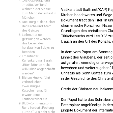
‚Dialogpredigt‘ und
‚meditativer Tanz’
während der Messe
Vatikanstadt (kath.net/KAP) Pa
zum Magdalenenfest in
Kirchen beschworen und Wege z
München
Dokument trägt den Titel "In un
Die Liturgie: das Gebet
ökumenische Konzil von Nizäa (N
der Kirche und Atem
des Geistes
Grundlagen des christlichen G
Leihmutter soll
Türkeibesuchs wird Leo XIV. 
gezwungen werden,
I. auch an den Ort des Konzils, d
das Leben des
herzkranken Babys zu
In dem vom Papst am Sonntag un
beenden!
Emeritierter
Einheit des Glaubens, der seit 
Kurienkardinal Sarah:
aufgerufen, einmütig unterweg
„Riten können nicht
bewahren und weiterzugeben."
willkürlich abgeschafft
Christus als Sohn Gottes zum A
werden“
Bistum Huelva führt
in der Geschichte des Christent
verbindliches
zweijähriges
Credo der Christen neu bekan
Katechumenat für
erwachsene
Taufbewerber ein
Der Papst hatte das Schreiben
BILD-Kommentatorin
Petersplatz angekündigt. In dem
Ruhs fordert „Festung
jüngste Dokument der Internat
Europa“: „Es geht nicht