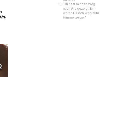
'Du hast mir den Weg
nach Ars gezeigt; ich
in
werde Dir den Weg zum
-in-
Himmel zeigen'