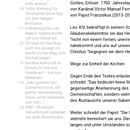
Gottes, Erlöser: 1700. Jahres
mehr anders“
Fulda: Werbung für
von Kardinal Víctor Manuel Fer
Christopher Street Day
von Papst Franziskus (2013-202
mit dem heiligen
Bonifatius
Leo XIV. bekräftigt in seinem S
Erdbebengefahr bei
Glaubensbekenntnis sei das Her
Neapel: Italiens Kirche
ruft zum Gebet auf
"nicht von einem fernen, unerr
'Du hast mir den Weg
nahekommt und uns auf unsere
nach Ars gezeigt; ich
Christus "begegnen wir dem Her
werde Dir den Weg zum
Himmel zeigen'
Kardinal Burke ruft zu
Wege zur Einheit der Kirchen
Einsatz für Ehe und
Familie auf – bis zum
Gegen Ende des Textes erläutert
Martyrium
schreibt: "Das bedeutet keine
„Sehr geehrter Herr
Erzbischof Koch, mit
gegenseitige Anerkennung des ak
großer Verwunderung
Gemeinschaften, sondern viel
haben wir Ihr Statement
des Austauschs unserer Gaben 
zum CSD…“
IRRE! - Moskauer
Patriarch Kyrill legitimiert
Weiter schreibt der Papst: "Die
nun auch Atombombe
vielmehr bereichert sie uns. Di
langen und unter Umständen sc