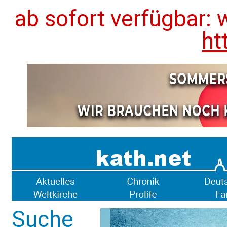
ab sofort verfügbar: 
ht
Suche