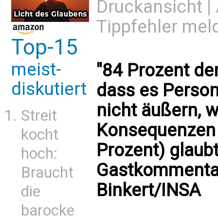
Druckansicht
|
Tippfehler mel
Top-15
meist-
"84 Prozent der
diskutiert
dass es Person
nicht äußern, w
Streit
Konsequenzen h
kocht
Prozent) glaubt
hoch:
Gastkommenta
Braucht
Binkert/INSA
die
barocke