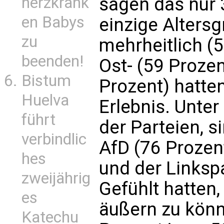
herzkrank
sagen das nur 3
en Babys
einzige Altersg
zu
mehrheitlich (
beenden!
Ost- (59 Proze
Bistum
Prozent) hatte
Huelva
Erlebnis. Unte
führt
der Parteien, s
verbindlic
AfD (76 Prozen
hes
und der Linkspa
zweijährig
Gefühlt hatten,
es
äußern zu könn
Katechu