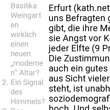
Basilika
Erfurt (kath.net
Weingart
uns Befragten 
en
gibt, die ihre 
wirklich
sie Angst vor 
einen
jeder Elfte (9 
neuen
Die Zustimmung
„moderne
auch ein gutes 
n“ Altar?
aus Sicht viele
Ein Signal
steht, ist unab
des
soziodemograf
Himmels?
hoch. Und selb