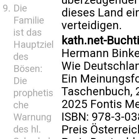
Die
dieses Land ei
Familie
verteidigen.
ist das
kath.net-Buchti
Hauptziel
Hermann Binke
des
Wie Deutschlan
Bösen:
Ein Meinungsfo
Die
Taschenbuch, 
prophetis
2025 Fontis M
che
ISBN: 978-3-0
Warnung
Preis Österreic
des hl.