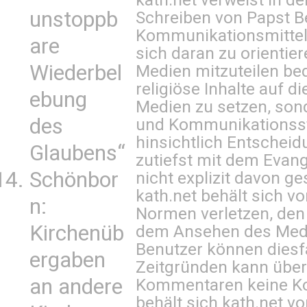
unstoppb
Schreiben von Papst B
Kommunikationsmittel 
are
sich daran zu orientie
Wiederbel
Medien mitzuteilen be
religiöse Inhalte auf 
ebung
Medien zu setzen, sond
des
und Kommunikationsst
hinsichtlich Entscheid
Glaubens“
zutiefst mit dem Eva
Schönbor
nicht explizit davon ge
kath.net behält sich v
n:
Normen verletzen, den
Kirchenüb
dem Ansehen des Mediu
Benutzer können diesfa
ergaben
Zeitgründen kann über
an andere
Kommentaren keine Ko
behält sich kath.net vo