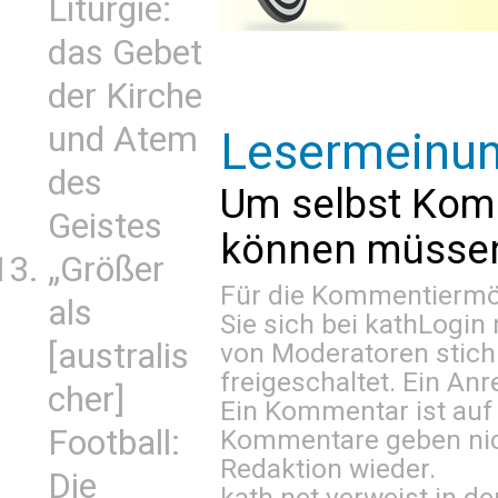
Liturgie:
das Gebet
der Kirche
und Atem
Lesermeinu
des
Um selbst Kom
Geistes
können müssen 
„Größer
Für die Kommentiermög
als
Sie sich bei
kathLogin 
[australis
von Moderatoren stich
freigeschaltet. Ein Anr
cher]
Ein Kommentar ist auf
Football:
Kommentare geben nic
Redaktion wieder.
Die
kath.net verweist in