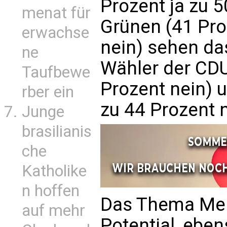
Prozent ja zu 5
menat für
Grünen (41 Pro
erwachse
nein) sehen da
ne
Wähler der CDU
Taufbewe
Prozent nein) 
rber ein
zu 44 Prozent n
Junge
brasilianis
che
Katholike
n hoffen
Das Thema Mein
auf mehr
Potential, ebe