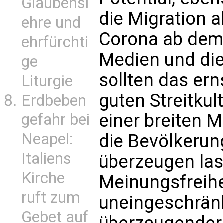
Glaubensl
die Migration 
ehre und
Corona ab dem 
ehrfürchti
Medien und die
ge
sollten das ern
Liturgie
guten Streitkul
Erdbeben
einer breiten M
gefahr bei
Neapel:
die Bevölkeru
Italiens
überzeugen las
Kirche
Meinungsfreihe
ruft zum
uneingeschränkt
Gebet auf
überzeugender G