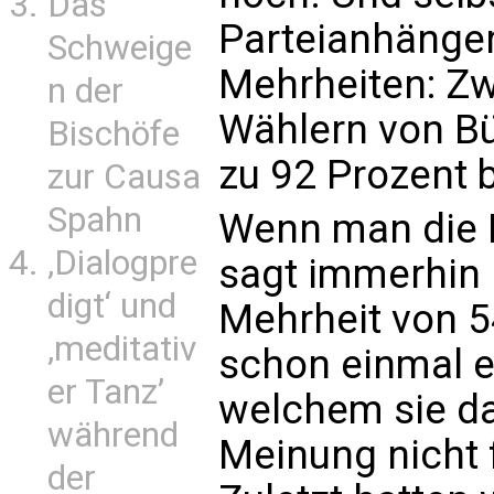
Das
Parteianhänger 
Schweige
Mehrheiten: Zw
n der
Wählern von B
Bischöfe
zu 92 Prozent 
zur Causa
Spahn
Wenn man die Fr
‚Dialogpre
sagt immerhin 
digt‘ und
Mehrheit von 54
‚meditativ
schon einmal ei
er Tanz’
welchem sie da
während
Meinung nicht 
der