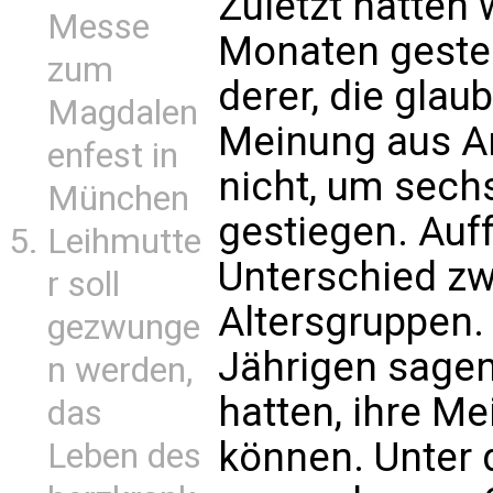
Zuletzt hatten 
Messe
Monaten gestell
zum
derer, die gla
Magdalen
Meinung aus A
enfest in
nicht, um sech
München
gestiegen. Auff
Leihmutte
Unterschied z
r soll
Altersgruppen. 
gezwunge
Jährigen sagen
n werden,
hatten, ihre Me
das
können. Unter 
Leben des