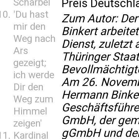
Scharbel
Preis Deutschl
'Du hast
Zum Autor: Der
mir den
Binkert arbeite
Weg nach
Dienst, zuletzt 
Ars
Thüringer Staat
gezeigt;
Bevollmächtigt
ich werde
Am 26. Novemb
Dir den
Hermann Binkert
Weg zum
Geschäftsführ
Himmel
GmbH, der geme
zeigen'
gGmbH und der
Kardinal