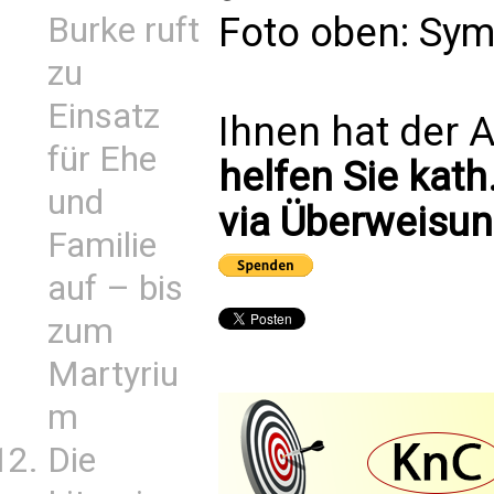
Foto oben: Symb
Burke ruft
zu
Einsatz
Ihnen hat der A
für Ehe
helfen Sie kath
und
via Überweisun
Familie
auf – bis
zum
Martyriu
m
Die