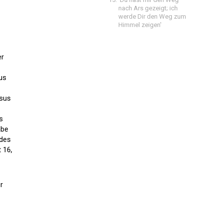
nach Ars gezeigt; ich
werde Dir den Weg zum
Himmel zeigen'
er
us
esus
s
abe
 des
 16,
r