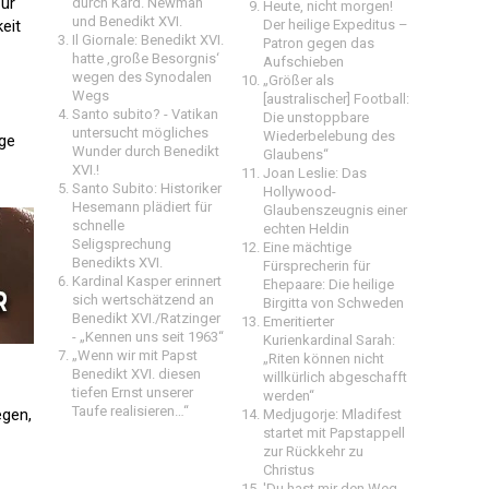
für
durch Kard. Newman
Heute, nicht morgen!
und Benedikt XVI.
eit
Der heilige Expeditus –
Il Giornale: Benedikt XVI.
Patron gegen das
hatte ‚große Besorgnis‘
Aufschieben
wegen des Synodalen
„Größer als
Wegs
[australischer] Football:
Santo subito? - Vatikan
Die unstoppbare
untersucht mögliches
Wiederbelebung des
ige
Wunder durch Benedikt
Glaubens“
XVI.!
Joan Leslie: Das
Santo Subito: Historiker
Hollywood-
Hesemann plädiert für
Glaubenszeugnis einer
schnelle
echten Heldin
Seligsprechung
Eine mächtige
Benedikts XVI.
Fürsprecherin für
Kardinal Kasper erinnert
Ehepaare: Die heilige
sich wertschätzend an
Birgitta von Schweden
Benedikt XVI./Ratzinger
Emeritierter
- „Kennen uns seit 1963“
Kurienkardinal Sarah:
„Wenn wir mit Papst
„Riten können nicht
Benedikt XVI. diesen
willkürlich abgeschafft
tiefen Ernst unserer
werden“
Taufe realisieren…“
egen,
Medjugorje: Mladifest
startet mit Papstappell
zur Rückkehr zu
Christus
'Du hast mir den Weg