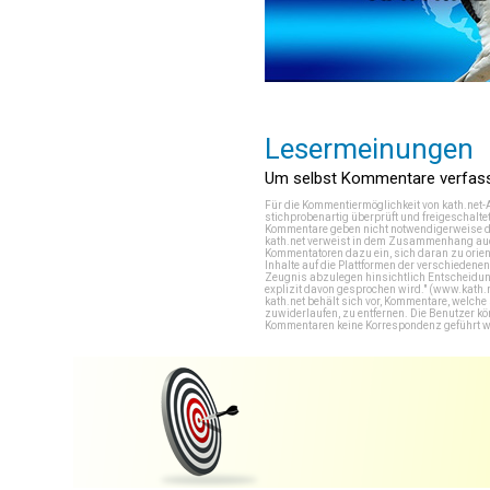
Lesermeinungen
Um selbst Kommentare verfasse
Für die Kommentiermöglichkeit von kath.net-
stichprobenartig überprüft und freigeschalte
Kommentare geben nicht notwendigerweise di
kath.net verweist in dem Zusammenhang auch
Kommentatoren dazu ein, sich daran zu orien
Inhalte auf die Plattformen der verschieden
Zeugnis abzulegen hinsichtlich Entscheidung
explizit davon gesprochen wird." (
www.kath.
kath.net behält sich vor, Kommentare, welch
zuwiderlaufen, zu entfernen. Die Benutzer k
Kommentaren keine Korrespondenz geführt werd