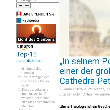
Top-15
„In seinem Po
meist-diskutiert
einer der gr
Ein Signal des
Himmels?
Das Schweigen der
Cathedra Pet
Bischöfe zur Causa
Spahn
2. Jänner 2026 in
Weltkirche
, 7
‚Dialogpredigt‘ und
‚meditativer Tanz’
Druckansicht
|
Artikel versende
während der Messe
zum Magdalenenfest in
München
„Seine Theologie ist ein Gesch