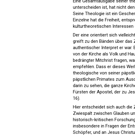
Eine Gesamtausgabe seiner the
unterscheiden ist, hat nicht d
Seine Theologie ist ein Gesch
Einzelne hat die Freiheit, ents
kulturtheoretischen Interessen
Der eine orientiert sich viellei
greift zu den Bänden über das 
authentischer Interpret er war.
von der Kirche als Volk und H
bedrängter Mitchrist fragen, wa
empfehlen. Dass er dieses Wer
theologische von seiner päpstli
päpstlichen Primates zum Ausdr
darin zu sehen, die ganze Kirch
Fürsten der Apostel, der zu Jes
16).
Hier entscheidet sich auch die 
Zwiespalt zwischen Glauben und
historisch-kritischen Forschung
insbesondere in Fragen der En
Schöpfer, und an Jesus Christus