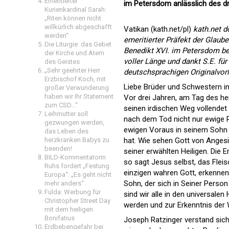
Emeritierter
im Petersdom anlässlich des dr
Kurienkardinal Sarah:
„Riten können nicht
willkürlich abgeschafft
Vatikan (kath.net/pl)
kath.net d
werden“
emeritierter Präfekt der Glau
Die Liturgie: das Gebet
Benedikt XVI. im Petersdom be
der Kirche und Atem
voller Länge und dankt S.E. für
des Geistes
„Sehr geehrter Herr
deutschsprachigen Originalvor
Erzbischof Koch, mit
Liebe Brüder und Schwestern i
großer Verwunderung
haben wir Ihr Statement
Vor drei Jahren, am Tag des hei
zum CSD…“
seinen irdischen Weg vollendet
Leihmutter soll
nach dem Tod nicht nur ewige R
gezwungen werden,
ewigen Voraus in seinem Sohn e
das Leben des
herzkranken Babys zu
hat. Wie sehen Gott von Angesic
beenden!
seiner erwählten Heiligen. Die E
BILD-Kommentatorin
so sagt Jesus selbst, das Flei
Ruhs fordert „Festung
einzigen wahren Gott, erkennen 
Europa“: „Es geht nicht
Sohn, der sich in Seiner Person
mehr anders“
Fulda: Werbung für
sind wir alle in den universalen
Christopher Street Day
werden und zur Erkenntnis der W
mit dem heiligen
Bonifatius
Joseph Ratzinger verstand sich
Erdbebengefahr bei