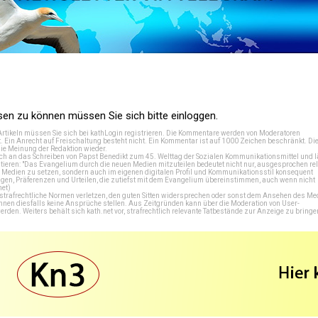
n zu können müssen Sie sich bitte einloggen.
Artikeln müssen Sie sich bei
kathLogin registrieren
. Die Kommentare werden von Moderatoren
t. Ein Anrecht auf Freischaltung besteht nicht. Ein Kommentar ist auf 1000 Zeichen beschränkt. Di
e Meinung der Redaktion wieder.
 an das Schreiben von Papst Benedikt zum 45. Welttag der Sozialen Kommunikationsmittel und lä
tieren: "Das Evangelium durch die neuen Medien mitzuteilen bedeutet nicht nur, ausgesprochen rel
en Medien zu setzen, sondern auch im eigenen digitalen Profil und Kommunikationsstil konsequent
en, Präferenzen und Urteilen, die zutiefst mit dem Evangelium übereinstimmen, auch wenn nicht
net
)
e strafrechtliche Normen verletzen, den guten Sitten widersprechen oder sonst dem Ansehen des M
önnen diesfalls keine Ansprüche stellen. Aus Zeitgründen kann über die Moderation von User-
en. Weiters behält sich kath.net vor, strafrechtlich relevante Tatbestände zur Anzeige zu bringe