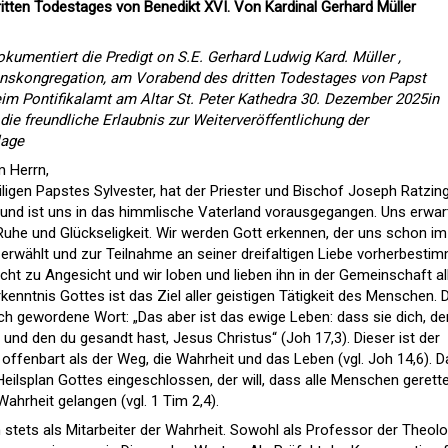
itten Todestages von Benedikt XVI. Von Kardinal Gerhard Müller
okumentiert die Predigt on S.E. Gerhard Ludwig Kard. Müller ,
benskongregation, am Vorabend des dritten Todestages von Papst
im Pontifikalamt am Altar St. Peter Kathedra 30. Dezember 2025in
 die freundliche Erlaubnis zur Weiterveröffentlichung der
lage
m Herrn,
ligen Papstes Sylvester, hat der Priester und Bischof Joseph Ratzin
 und ist uns in das himmlische Vaterland vorausgegangen. Uns erwar
uhe und Glückseligkeit. Wir werden Gott erkennen, der uns schon im
rwählt und zur Teilnahme an seiner dreifaltigen Liebe vorherbesti
ht zu Angesicht und wir loben und lieben ihn in der Gemeinschaft al
rkenntnis Gottes ist das Ziel aller geistigen Tätigkeit des Menschen.
sch gewordene Wort: „Das aber ist das ewige Leben: dass sie dich, de
und den du gesandt hast, Jesus Christus“ (Joh 17,3). Dieser ist der
 offenbart als der Weg, die Wahrheit und das Leben (vgl. Joh 14,6). 
 Heilsplan Gottes eingeschlossen, der will, dass alle Menschen gerett
ahrheit gelangen (vgl. 1 Tim 2,4).
 stets als Mitarbeiter der Wahrheit. Sowohl als Professor der Theolo