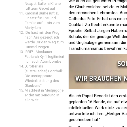
wie auch als gesuchter Predige
Neapel: Italiens Kirche
die Glaubenslehre setzte er Maß
ruft zum Gebet auf
des römischen Lehramtes. Auch 
Kardinal Burke ruft zu
Einsatz für Ehe und
Cathedra Petri. Er hat uns ein
Familie auf – bis zum
Qualität. Zu Recht erkannte man
Martyrium
Epoche. Selbst Jürgen Habermas
'Du hast mir den Weg
Schule, der die geistige Welt d
nach Ars gezeigt; ich
werde Dir den Weg zum
und Ungläubige gemeinsam die
Himmel zeigen'
Transhumanismus bewahren kö
IRRE! - Moskauer
Patriarch Kyrill legitimiert
nun auch Atombombe
„Größer als
[australischer] Football:
Die unstoppbare
Wiederbelebung des
Glaubens“
Mladifest in Medjugorje
endet mit Sendung in
Als ich Papst Benedikt den erst
alle Welt
geplanten 16 Bände, die auf etw
intellektuelles Werk stolz zu se
antwortete ich ihm: „Heiliger Va
geschrieben hat.“