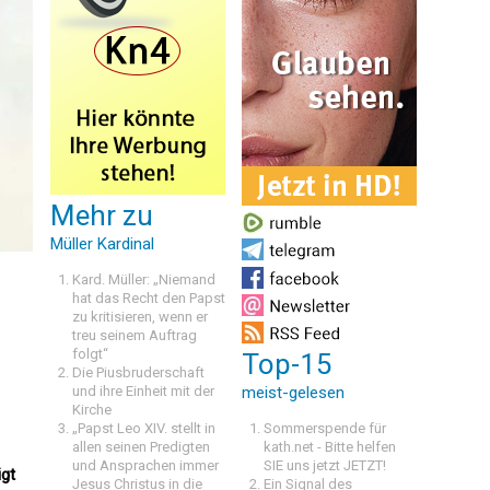
Mehr zu
Müller Kardinal
Kard. Müller: „Niemand
hat das Recht den Papst
zu kritisieren, wenn er
treu seinem Auftrag
folgt“
Top-15
Die Piusbruderschaft
und ihre Einheit mit der
meist-gelesen
Kirche
„Papst Leo XIV. stellt in
Sommerspende für
allen seinen Predigten
kath.net - Bitte helfen
und Ansprachen immer
SIE uns jetzt JETZT!
igt
Jesus Christus in die
Ein Signal des