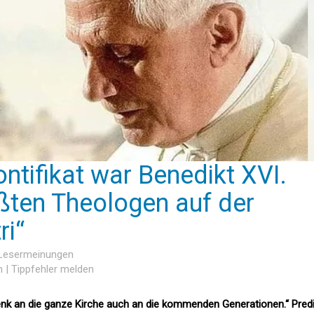
ntifikat war Benedikt XVI.
ößten Theologen auf der
ri“
 Lesermeinungen
n
|
Tippfehler melden
enk an die ganze Kirche auch an die kommenden Generationen.“ Pred