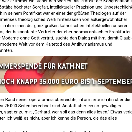
r war er immer ein Diener des Wortes. Als Präfekt der Kongregation 
stäbe höchster Sorgfalt, intellektueller Präzision und Unbestechlichk
in seinem Pontifikat war er einer der größten Theologen auf der
 immenses theologisches Werk hinterlassen von außergewöhnlicher
 in ihm einen der ganz großen katholischen Intellektuellen unserer
, der bekannteste Vertreter der eher neomarxistischen Frankfurter
er Moderne ohne Gott vertritt, suchte den Dialog mit ihm, damit Gläub
 moderne Welt vor dem Kältetod des Antihumanismus und
nnten.
en Band seiner opera omnia überreichte, informierte ich ihn über die
a 25.000 Seiten berechnet sind. Anstatt über ein so gewaltiges
in, sagt er zu mir: „Gerhard, wer soll das denn alles lesen.“ Etwas verl
ter, ich weiß es nicht, aber ich kenne die Person, die das alles