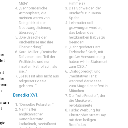
Mitte“
Himmels?
„Sehr brüderliche
Das Schweigen der
Atmosphäre, die
Bischöfe zur Causa
meisten waren von
Spahn
Dringlichkeit der
Leihmutter soll
Neuevangelisierung
gezwungen werden,
überzeugt“
das Leben des
„Die Ursache der
herzkranken Babys zu
Kirchenkrise und ihre
beenden!
Überwindung“
„Sehr geehrter Herr
Kard. Müller: „Deutsche
Erzbischof Koch, mit
ger
Diözesen sind Teil der
großer Verwunderung
tet
Weltkirche und nur
haben wir Ihr Statement
insofern katholisch, als
zum CSD…“
sie…“
‚Dialogpredigt‘ und
mmt
„Jesus ist also nicht aus
‚meditativer Tanz’
ler
religiöser Poesie
während der Messe
 Denn
geboren…“
zum Magdalenenfest in
n
München
Benedikt XVI.
Der "rote Priester", der
die Musikwelt
Darum
"Derselbe Polarstern"
revolutionierte
et
Namhafter
Fulda: Werbung für
anglikanischer
Christopher Street Day
Kanoniker wird
mit dem heiligen
gie
katholisch, beeinflusst
Bonifatius