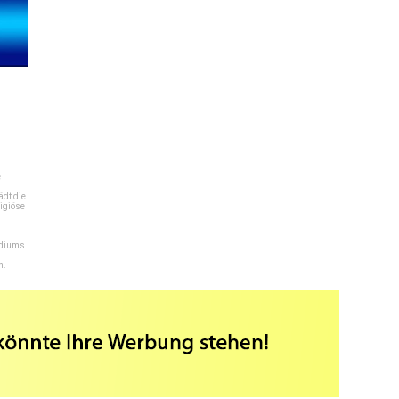
e
dt die
igiöse
ediums
n.