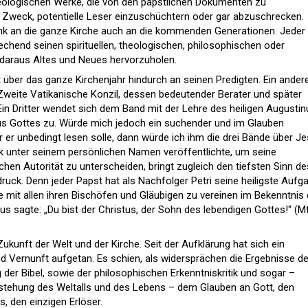
ologischen Werke, die von den päpstlichen Dokumenten zu
en Zweck, potentielle Leser einzuschüchtern oder gar abzuschrecken.
enk an die ganze Kirche auch an die kommenden Generationen. Jeder
prechend seinen spirituellen, theologischen, philosophischen oder
 daraus Altes und Neues hervorzuholen.
cht über das ganze Kirchenjahr hindurch an seinen Predigten. Ein ander
Zweite Vatikanische Konzil, dessen bedeutender Berater und später
 Ein Dritter wendet sich dem Band mit der Lehre des heiligen Augustin
aus Gottes zu. Würde mich jedoch ein suchender und im Glauben
r er unbedingt lesen solle, dann würde ich ihm die drei Bände über J
k unter seinem persönlichen Namen veröffentlichte, um seine
chen Autorität zu unterscheiden, bringt zugleich den tiefsten Sinn de
uck. Denn jeder Papst hat als Nachfolger Petri seine heiligste Aufg
e mit allen ihren Bischöfen und Gläubigen zu vereinen im Bekenntnis
us sagte: „Du bist der Christus, der Sohn des lebendigen Gottes!“ (Mt
Zukunft der Welt und der Kirche. Seit der Aufklärung hat sich ein
 Vernunft aufgetan. Es schien, als widersprächen die Ergebnisse de
 der Bibel, sowie der philosophischen Erkenntniskritik und sogar –
tstehung des Weltalls und des Lebens – dem Glauben an Gott, den
, den einzigen Erlöser.