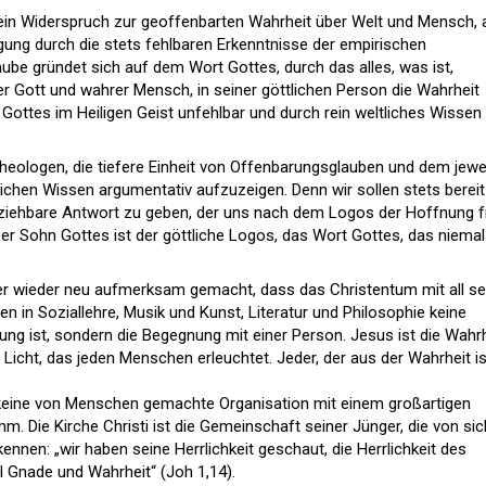
 kein Widerspruch zur geoffenbarten Wahrheit über Welt und Mensch,
gung durch die stets fehlbaren Erkenntnisse der empirischen
ube gründet sich auf dem Wort Gottes, durch das alles, was ist,
er Gott und wahrer Mensch, in seiner göttlichen Person die Wahrheit
s Gottes im Heiligen Geist unfehlbar und durch rein weltliches Wissen
Theologen, die tiefere Einheit von Offenbarungsglauben und dem jewe
lichen Wissen argumentativ aufzuzeigen. Denn wir sollen stets bereit
lziehbare Antwort zu geben, der uns nach dem Logos der Hoffnung f
). Der Sohn Gottes ist der göttliche Logos, das Wort Gottes, das niemals
r wieder neu aufmerksam gemacht, dass das Christentum mit all se
en in Soziallehre, Musik und Kunst, Literatur und Philosophie keine
ng ist, sondern die Begegnung mit einer Person. Jesus ist die Wahrh
 Licht, das jeden Menschen erleuchtet. Jeder, der aus der Wahrheit is
t keine von Menschen gemachte Organisation mit einem großartigen
. Die Kirche Christi ist die Gemeinschaft seiner Jünger, die von sic
ennen: „wir haben seine Herrlichkeit geschaut, die Herrlichkeit des
l Gnade und Wahrheit“ (Joh 1,14).