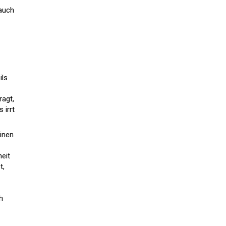
 auch
ils
ragt,
 irrt
inen
eit
t,
h