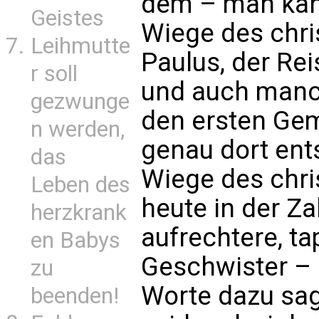
dem – man kan
Geistes
Wiege des chri
Leihmutte
Paulus, der Rei
r soll
und auch manc
gezwunge
den ersten Gem
n werden,
genau dort ent
das
Wiege des chri
Leben des
heute in der Z
herzkrank
aufrechtere, t
en Babys
Geschwister – i
zu
Worte dazu sage
beenden!