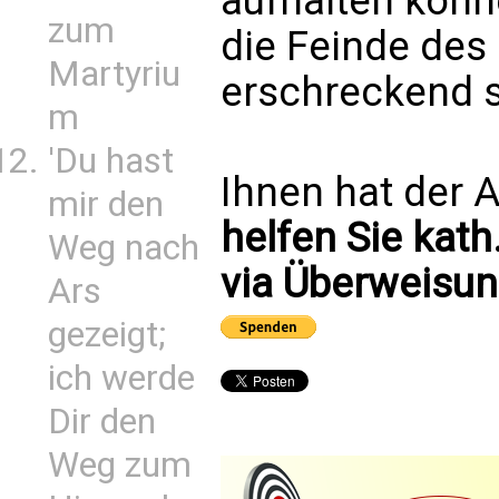
aufhalten könn
zum
die Feinde des
Martyriu
erschreckend 
m
'Du hast
Ihnen hat der A
mir den
helfen Sie kath
Weg nach
via Überweisun
Ars
gezeigt;
ich werde
Dir den
Weg zum