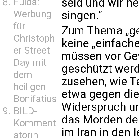
seid und wir h
Fulda:
Werbung
singen.“
für
Zum Thema „ger
Christoph
keine „einfach
er Street
müssen vor Ge
Day mit
geschützt werd
dem
zusehen, wie Te
heiligen
etwa gegen die
Bonifatius
Widerspruch un
BILD-
das Morden des
Komment
im Iran in den
atorin