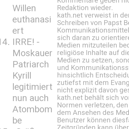
Kommentare geben nic
Willen
Redaktion wieder.
kath.net verweist in
euthanasi
Schreiben von Papst B
ert
Kommunikationsmittel 
sich daran zu orientie
IRRE! -
Medien mitzuteilen be
Moskauer
religiöse Inhalte auf 
Medien zu setzen, sond
Patriarch
und Kommunikationsst
Kyrill
hinsichtlich Entscheid
zutiefst mit dem Eva
legitimiert
nicht explizit davon ge
nun auch
kath.net behält sich v
Normen verletzen, den
Atombom
dem Ansehen des Mediu
be
Benutzer können diesfa
Zeitgründen kann über