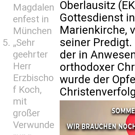
Oberlausitz (E
Magdalen
Gottesdienst in
enfest in
Marienkirche, 
München
seiner Predigt.
„Sehr
der in Anwesen
geehrter
Herr
orthodoxer Chr
Erzbischo
wurde der Opfe
f Koch,
Christenverfol
mit
großer
Verwunde