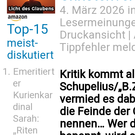
4. März 2026 i
Lesermeinung
Top-15
Druckansicht
|
meist-
Tippfehler mel
diskutiert
Emeritiert
Kritik kommt a
er
Schupelius/„B.Z
Kurienkar
vermied es dabe
dinal
die Feinde der
Sarah:
nennen… Wer di
„Riten