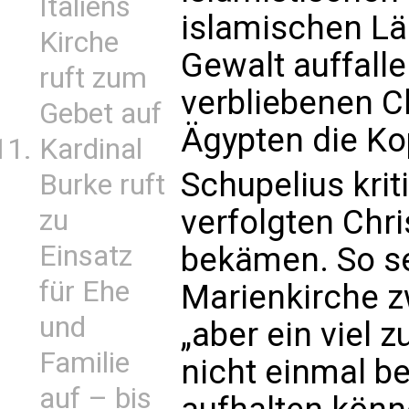
Italiens
islamischen Lä
Kirche
Gewalt auffalle
ruft zum
verbliebenen Ch
Gebet auf
Ägypten die Ko
Kardinal
Schupelius kriti
Burke ruft
verfolgten Chri
zu
Einsatz
bekämen. So se
für Ehe
Marienkirche z
und
„aber ein viel z
Familie
nicht einmal be
auf – bis