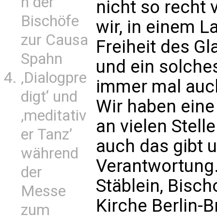
n der
nicht so recht 
Bischöfe
wir, in einem L
zur Causa
Freiheit des G
Spahn
und ein solches
‚Dialogpre
immer mal auc
digt‘ und
Wir haben eine 
‚meditativ
an vielen Stelle
er Tanz’
auch das gibt 
während
Verantwortung.
der
Stäblein, Bisc
Messe
Kirche Berlin-
zum