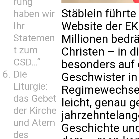
rung
Stäblein führt
haben wir
Website der EK
Ihr
Statemen
Millionen bedr
t zum
Christen – in 
CSD…“
besonders auf d
Die
Geschwister in
Liturgie:
Regimewechsel 
das Gebet
leicht, genau 
der Kirche
jahrzehntelan
und Atem
Geschichte und
des