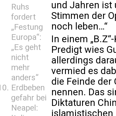
und Jahren ist 
Ruhs
Stimmen der Opp
fordert
noch leben…“
„Festung
Europa“:
In einem „B.Z“
„Es geht
Predigt wies G
nicht
allerdings dara
mehr
vermied es dabe
anders“
die Feinde der
Erdbeben
nennen. Das s
gefahr bei
Diktaturen Chi
Neapel:
islamistischen