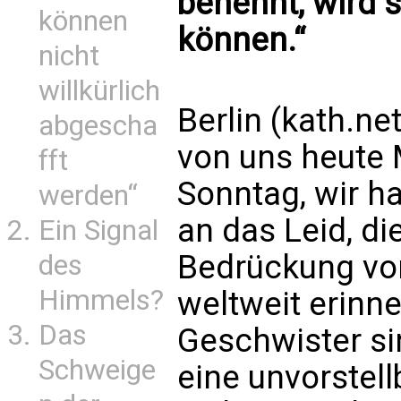
benennt, wird s
können
können.“
nicht
willkürlich
Berlin (kath.ne
abgescha
von uns heute 
fft
Sonntag, wir h
werden“
an das Leid, di
Ein Signal
Bedrückung von
des
Himmels?
weltweit erinne
Das
Geschwister sin
Schweige
eine unvorstell