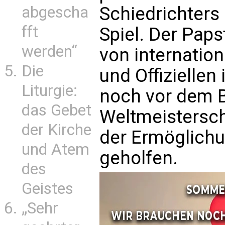
abgescha
Schiedrichters
fft
Spiel. Der Paps
werden“
von internatio
Die
und Offiziellen
Liturgie:
noch vor dem 
das Gebet
Weltmeisterscha
der Kirche
der Ermöglich
und Atem
geholfen.
des
Geistes
„Sehr