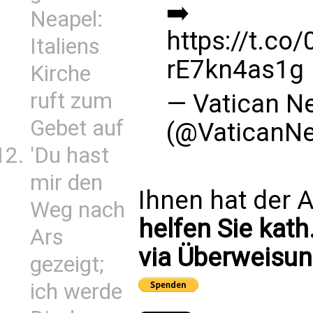
➡️
Neapel:
https://t.c
Italiens
rE7kn4as1g
Kirche
ruft zum
— Vatican N
Gebet auf
(@VaticanN
'Du hast
mir den
Ihnen hat der A
Weg nach
helfen Sie kath
Ars
via Überweisun
gezeigt;
ich werde