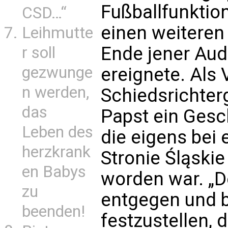
Fußballfunktion
CSD…“
einen weiteren 
Leihmutte
Ende jener Aud
r soll
gezwunge
ereignete. Als 
n werden,
Schiedsrichter
das
Papst ein Gesch
Leben des
die eigens bei 
herzkrank
Stronie Śląskie
en Babys
worden war. „D
zu
entgegen und b
beenden!
festzustellen, 