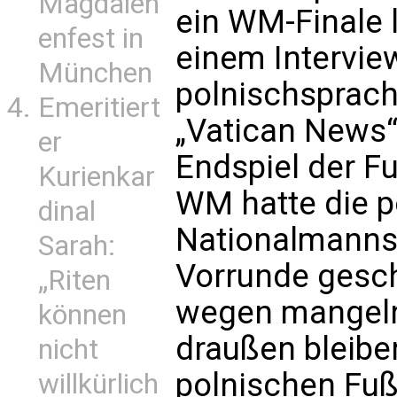
Magdalen
ein WM-Finale l
enfest in
einem Intervie
München
polnischsprac
Emeritiert
„Vatican News“.
er
Endspiel der F
Kurienkar
WM hatte die p
dinal
Nationalmannsc
Sarah:
Vorrunde gesch
„Riten
wegen mangelnd
können
draußen bleibe
nicht
polnischen Fuß
willkürlich