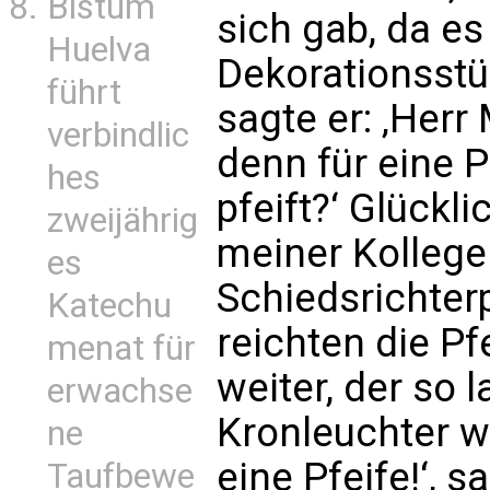
Bistum
sich gab, da es
Huelva
Dekorationsstü
führt
sagte er: ‚Herr
verbindlic
denn für eine P
hes
pfeift?‘ Glückl
zweijährig
meiner Kollegen
es
Schiedsrichterp
Katechu
reichten die Pf
menat für
weiter, der so l
erwachse
Kronleuchter w
ne
eine Pfeife!‘, s
Taufbewe