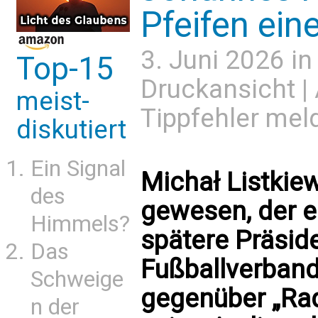
Pfeifen ein
3. Juni 2026 i
Top-15
Druckansicht
|
meist-
Tippfehler mel
diskutiert
Ein Signal
Michał Listkiew
des
gewesen, der ei
Himmels?
spätere Präsid
Das
Fußballverband
Schweige
gegenüber „Rad
n der