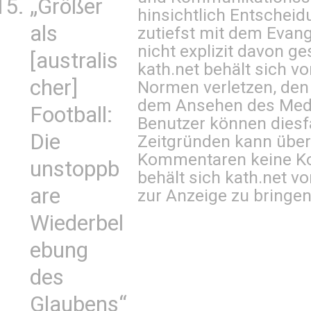
„Größer
hinsichtlich Entscheid
als
zutiefst mit dem Eva
nicht explizit davon ge
[australis
kath.net behält sich v
cher]
Normen verletzen, den
dem Ansehen des Mediu
Football:
Benutzer können diesfa
Die
Zeitgründen kann über
Kommentaren keine Ko
unstoppb
behält sich kath.net vo
are
zur Anzeige zu bringen
Wiederbel
ebung
des
Glaubens“