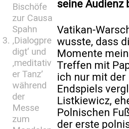
seine Audienz 
Bischöfe
zur Causa
Vatikan-Warsch
Spahn
‚Dialogpre
wusste, dass di
digt‘ und
Momente meine
‚meditativ
Treffen mit Pa
er Tanz’
ich nur mit de
während
Endspiels vergl
der
Listkiewicz, e
Messe
Polnischen Fu
zum
der erste polni