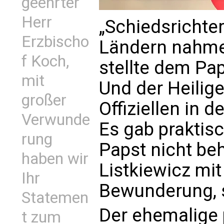
geehrter
Herr
„Schiedsrichte
Erzbischo
Ländern nahmen
f Koch,
stellte dem Pap
mit
Und der Heilig
großer
Offiziellen in 
Verwunde
Es gab praktisc
rung
Papst nicht beh
haben wir
Listkiewicz mit
Ihr
Bewunderung, s
Statemen
Der ehemalige 
t zum