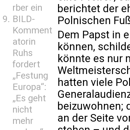
rber ein
berichtet der 
BILD-
Polnischen Fu
Komment
Dem Papst in e
atorin
können, schilde
Ruhs
könnte es nur 
fordert
Weltmeistersch
„Festung
hatten viele Po
Europa“:
Generalaudienz
„Es geht
beizuwohnen; d
nicht
an der Seite vo
mehr
stehen – und 