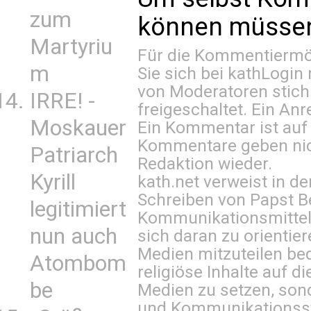
zum
können müssen 
Martyriu
Für die Kommentiermög
m
Sie sich bei
kathLogin 
von Moderatoren stich
IRRE! -
freigeschaltet. Ein Anr
Moskauer
Ein Kommentar ist auf
Kommentare geben nic
Patriarch
Redaktion wieder.
Kyrill
kath.net verweist in
Schreiben von Papst B
legitimiert
Kommunikationsmittel 
nun auch
sich daran zu orientie
Medien mitzuteilen be
Atombom
religiöse Inhalte auf 
be
Medien zu setzen, sond
und Kommunikationsst