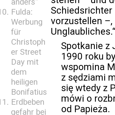
anders“
Schiedsrichte
Fulda:
vorzustellen –
Werbung
Unglaubliches.
für
Christoph
Spotkanie z
er Street
1990 roku był
Day mit
wspomina Mi
dem
z sędziami 
heiligen
się wtedy z 
Bonifatius
mówi o rozbr
Erdbeben
od Papieża.
gefahr bei