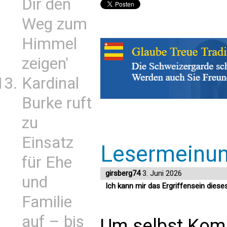
Dir den
Weg zum
Himmel
zeigen'
Kardinal
Burke ruft
zu
Einsatz
Lesermeinu
für Ehe
girsberg74
3. Juni 2026
und
Ich kann mir das Ergriffensein diese
Familie
auf – bis
Um selbst Kom