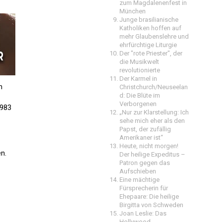
zum Magdalenenfest in
München
Junge brasilianische
Katholiken hoffen auf
mehr Glaubenslehre und
ehrfürchtige Liturgie
Der "rote Priester", der
die Musikwelt
revolutionierte
Der Karmel in
m
Christchurch/Neuseelan
d: Die Blüte im
Verborgenen
 983
„Nur zur Klarstellung: Ich
sehe mich eher als den
Papst, der zufällig
Amerikaner ist“
Heute, nicht morgen!
n.
Der heilige Expeditus –
.
Patron gegen das
Aufschieben
Eine mächtige
Fürsprecherin für
Ehepaare: Die heilige
Birgitta von Schweden
Joan Leslie: Das
Hollywood-