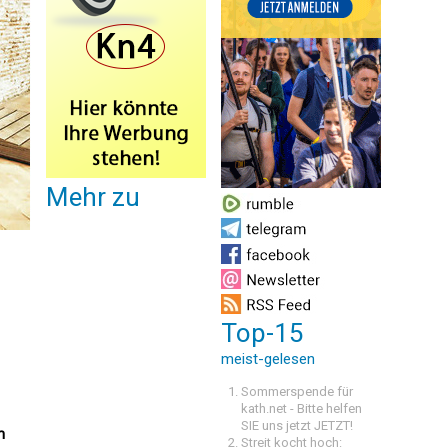
Mehr zu
Top-15
meist-gelesen
Sommerspende für
kath.net - Bitte helfen
SIE uns jetzt JETZT!
m
Streit kocht hoch: