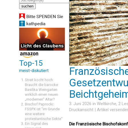
Top-15
Französische
meist-diskutiert
Gesetzentwur
Streit kocht hoch:
Braucht die barocke
Basilika Weingarten
Beichtgehei
wirklich einen neuen
„modernen“ Altar?
3. Juni 2026 in
Weltkirche
, 2 L
Bischof Paprocki:
FSSPX ist "im Grunde
Druckansicht
|
Artikel versende
eine weitere
protestantische Sekte"
Ein Signal des
Die Französische Bischofskonf