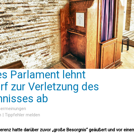
s Parlament lehnt
f zur Verletzung des
mnisses ab
esermeinungen
n
|
Tippfehler melden
erenz hatte darüber zuvor „große Besorgnis“ geäußert und vor eine