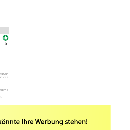
5
e
dt die
igiöse
ediums
n.