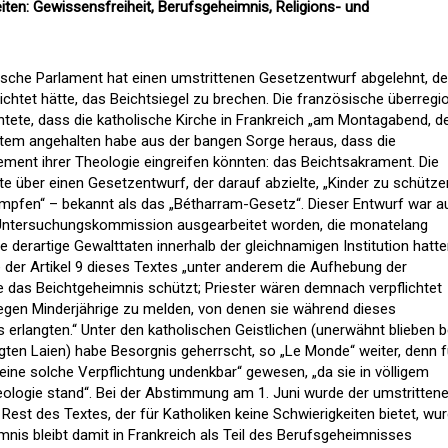
iten: Gewissensfreiheit, Berufsgeheimnis, Religions- und
sische Parlament hat einen umstrittenen Gesetzentwurf abgelehnt, de
lichtet hätte, das Beichtsiegel zu brechen. Die französische überregi
tete, dass die katholische Kirche in Frankreich „am Montagabend, d
 Atem angehalten habe aus der bangen Sorge heraus, dass die
lement ihrer Theologie eingreifen könnten: das Beichtsakrament. Die
e über einen Gesetzentwurf, der darauf abzielte, „Kinder zu schütze
mpfen“ – bekannt als das „Bétharram-Gesetz“. Dieser Entwurf war a
r Untersuchungskommission ausgearbeitet worden, die monatelang
e derartige Gewalttaten innerhalb der gleichnamigen Institution hatt
der Artikel 9 dieses Textes „unter anderem die Aufhebung der
e das Beichtgeheimnis schützt; Priester wären demnach verpflichtet
egen Minderjährige zu melden, von denen sie während dieses
erlangten.“ Unter den katholischen Geistlichen (unerwähnt blieben b
gten Laien) habe Besorgnis geherrscht, so „Le Monde“ weiter, denn f
 eine solche Verpflichtung undenkbar“ gewesen, „da sie in völligem
eologie stand“. Bei der Abstimmung am 1. Juni wurde der umstritten
est des Textes, der für Katholiken keine Schwierigkeiten bietet, wu
s bleibt damit in Frankreich als Teil des Berufsgeheimnisses