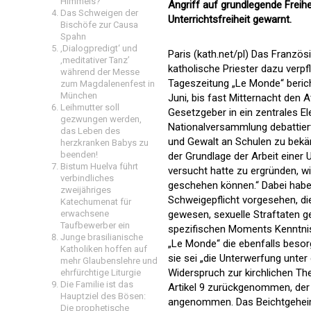
Himmels?
Angriff auf grundlegende Freihe
Das Schweigen der
Unterrichtsfreiheit gewarnt.
Bischöfe zur Causa
Spahn
‚Dialogpredigt‘ und
Paris (kath.net/pl) Das Franzö
‚meditativer Tanz’
katholische Priester dazu verpf
während der Messe
Tageszeitung „Le Monde“ berich
zum Magdalenenfest in
München
Juni, bis fast Mitternacht den
Leihmutter soll
Gesetzgeber in ein zentrales E
gezwungen werden,
Nationalversammlung debattiert
das Leben des
und Gewalt an Schulen zu bekä
herzkranken Babys zu
beenden!
der Grundlage der Arbeit eine
Bistum Huelva führt
versucht hatte zu ergründen, wi
verbindliches
geschehen können.“ Dabei habe 
zweijähriges
Schweigepflicht vorgesehen, di
Katechumenat für
erwachsene
gewesen, sexuelle Straftaten g
Taufbewerber ein
spezifischen Moments Kenntnis 
Junge brasilianische
„Le Monde“ die ebenfalls besor
Katholiken hoffen auf
sie sei „die Unterwerfung unter
mehr Glaubenslehre und
Widerspruch zur kirchlichen Th
ehrfürchtige Liturgie
Die Familie ist das
Artikel 9 zurückgenommen, der R
Hauptziel des Bösen:
angenommen. Das Beichtgeheimni
Die prophetische