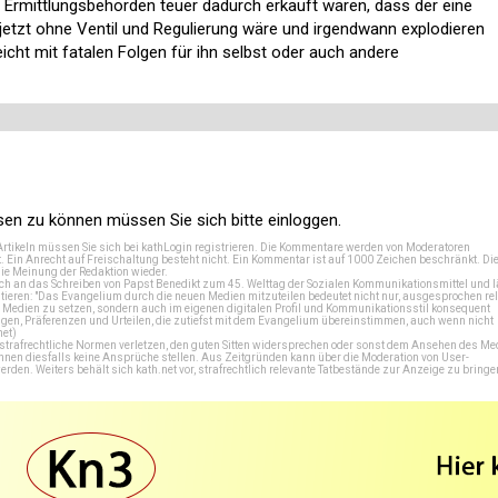
er Ermittlungsbehörden teuer dadurch erkauft wären, dass der eine
jetzt ohne Ventil und Regulierung wäre und irgendwann explodieren
leicht mit fatalen Folgen für ihn selbst oder auch andere
n zu können müssen Sie sich bitte einloggen.
Artikeln müssen Sie sich bei
kathLogin registrieren
. Die Kommentare werden von Moderatoren
t. Ein Anrecht auf Freischaltung besteht nicht. Ein Kommentar ist auf 1000 Zeichen beschränkt. Di
e Meinung der Redaktion wieder.
 an das Schreiben von Papst Benedikt zum 45. Welttag der Sozialen Kommunikationsmittel und lä
tieren: "Das Evangelium durch die neuen Medien mitzuteilen bedeutet nicht nur, ausgesprochen rel
en Medien zu setzen, sondern auch im eigenen digitalen Profil und Kommunikationsstil konsequent
en, Präferenzen und Urteilen, die zutiefst mit dem Evangelium übereinstimmen, auch wenn nicht
net
)
e strafrechtliche Normen verletzen, den guten Sitten widersprechen oder sonst dem Ansehen des M
önnen diesfalls keine Ansprüche stellen. Aus Zeitgründen kann über die Moderation von User-
en. Weiters behält sich kath.net vor, strafrechtlich relevante Tatbestände zur Anzeige zu bringe