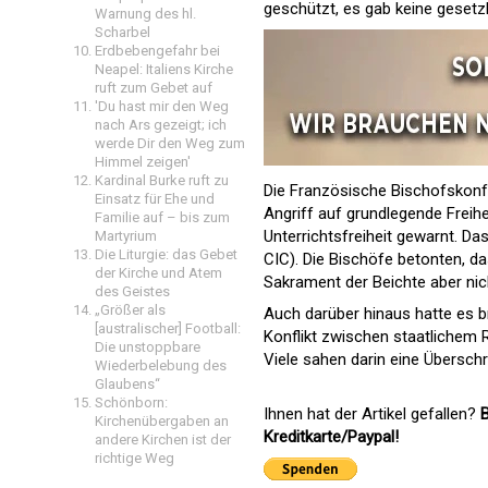
geschützt, es gab keine gesetz
Warnung des hl.
Scharbel
Erdbebengefahr bei
Neapel: Italiens Kirche
ruft zum Gebet auf
'Du hast mir den Weg
nach Ars gezeigt; ich
werde Dir den Weg zum
Himmel zeigen'
Kardinal Burke ruft zu
Die Französische Bischofskonf
Einsatz für Ehe und
Angriff auf grundlegende Freihe
Familie auf – bis zum
Unterrichtsfreiheit gewarnt. Das
Martyrium
Die Liturgie: das Gebet
CIC). Die Bischöfe betonten, d
der Kirche und Atem
Sakrament der Beichte aber nic
des Geistes
„Größer als
Auch darüber hinaus hatte es br
[australischer] Football:
Konflikt zwischen staatlichem R
Die unstoppbare
Viele sahen darin eine Übersch
Wiederbelebung des
Glaubens“
Schönborn:
Ihnen hat der Artikel gefallen?
B
Kirchenübergaben an
Kreditkarte/Paypal!
andere Kirchen ist der
richtige Weg