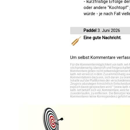
- kurzfristige Erfolge d
oder andere "Kochtopf" 
würde - je nach Fall viel
Paddel
3. Juni 2026
Eine gute Nachricht.
Um selbst Kommentare verfasse
Für die Kommentiermöglichkeit von kath.net-
stichprobenartig überprüft und freigeschalte
Kommentare geben nicht notwendigerweise di
kath.net verweist in dem Zusammenhang auch
Kommentatoren dazu ein, sich daran zu orien
Inhalte auf die Plattformen der verschieden
Zeugnis abzulegen hinsichtlich Entscheidung
explizit davon gesprochen wird." (
www.kath.
kath.net behält sich vor, Kommentare, welch
zuwiderlaufen, zu entfernen. Die Benutzer k
Kommentaren keine Korrespondenz geführt werd