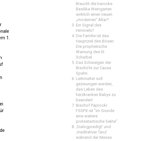
Braucht die barocke
Basilika Weingarten
wirklich einen neuen
„modernen“ Altar?
r
Ein Signal des
Himmels?
onale
Die Familie ist das
em 1.
Hauptziel des Bösen:
Die prophetische
Warnung des hl.
n
Scharbel
Das Schweigen der
uf
Bischöfe zur Causa
Spahn
en
Leihmutter soll
gezwungen werden,
das Leben des
herzkranken Babys zu
beenden!
ei
Bischof Paprocki:
ür
FSSPX ist "im Grunde
eine weitere
protestantische Sekte"
e
‚Dialogpredigt‘ und
rde
‚meditativer Tanz’
während der Messe