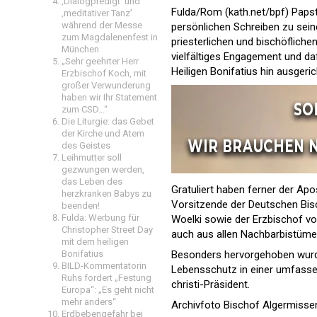
‚Dialogpredigt‘ und
Fulda/Rom (kath.net/bpf) Paps
‚meditativer Tanz’
während der Messe
persönlichen Schreiben zu seine
zum Magdalenenfest in
priesterlichen und bischöfliche
München
vielfältiges Engagement und daf
„Sehr geehrter Herr
Heiligen Bonifatius hin ausgeric
Erzbischof Koch, mit
großer Verwunderung
haben wir Ihr Statement
zum CSD…“
Die Liturgie: das Gebet
der Kirche und Atem
des Geistes
Leihmutter soll
gezwungen werden,
das Leben des
Gratuliert haben ferner der Apo
herzkranken Babys zu
Vorsitzende der Deutschen Bisc
beenden!
Fulda: Werbung für
Woelki sowie der Erzbischof 
Christopher Street Day
auch aus allen Nachbarbistümer
mit dem heiligen
Besonders hervorgehoben wurde
Bonifatius
BILD-Kommentatorin
Lebensschutz in einer umfasse
Ruhs fordert „Festung
christi-Präsident.
Europa“: „Es geht nicht
mehr anders“
Archivfoto Bischof Algermissen
Erdbebengefahr bei