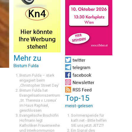
Mehr zu
Bistum Fulda
Bistum Fulda – stark
engagiert beim
‚Christopher Street Day‘
Bistum Fulda hat
Evangelisationszentrum
Top-15
‚St. Theresia v. Lisieux’
im Haus Raphael,
meist-gelesen
geschlossen
Evangelische Bischöfin
Sommerspende für
Hofmann legt
kath.net - Bitte helfen
Katholiken Frauenweihe
SIE uns jetzt JETZT!
und Interkommunion
Ein Signal des