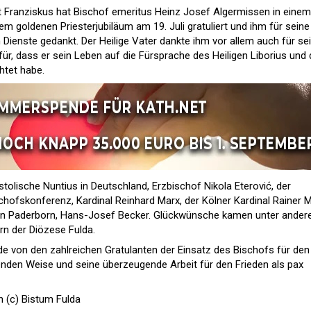
t Franziskus hat Bischof emeritus Heinz Josef Algermissen in einem
m goldenen Priesterjubiläum am 19. Juli gratuliert und ihm für seine
n Dienste gedankt. Der Heilige Vater dankte ihm vor allem auch für se
ür, dass er sein Leben auf die Fürsprache des Heiligen Liborius und
htet habe.
stolische Nuntius in Deutschland, Erzbischof Nikola Eterović, der
hofskonferenz, Kardinal Reinhard Marx, der Kölner Kardinal Rainer M
von Paderborn, Hans-Josef Becker. Glückwünsche kamen unter ande
n der Diözese Fulda.
 von den zahlreichen Gratulanten der Einsatz des Bischofs für den
nden Weise und seine überzeugende Arbeit für den Frieden als pax
 (c) Bistum Fulda