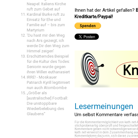
Neapel: Italiens Kirche
ruft zum Gebet auf
Ihnen hat der Artikel gefallen?
B
Kardinal Burke ruft zu
Kreditkarte/Paypal!
Einsatz für Ehe und
Familie auf – bis zum
Martyrium
'Du hast mir den Weg
nach Ars gezeigt; ich
werde Dir den Weg zum
Himmel zeigen'
Erschütterndes Beispiel
für die Kultur des Todes:
Seniorin wurde gegen
ihren Willen euthanasiert
IRRE! - Moskauer
Patriarch Kyrill legitimiert
nun auch Atombombe
„Größer als
[australischer] Football:
Die unstoppbare
Lesermeinungen
Wiederbelebung des
Glaubens“
Um selbst Kommentare verfasse
Für die Kommentiermöglichkeit von kath.net-
stichprobenartig überprüft und freigeschalte
Kommentare geben nicht notwendigerweise di
kath.net verweist in dem Zusammenhang auch
Kommentatoren dazu ein, sich daran zu orien