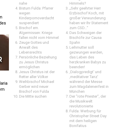
nahe
Himmels?
Bistum Fulda: Pfarrer
„Sehr geehrter Herr
wegen
Erzbischof Koch, mit
in
Kinderpornoverdacht
großer Verwunderung
 des
suspendiert
haben wir Ihr Statement
Bischof em.
zum CSD…“
Algermissen: Kriege
Das Schweigen der
fallen nicht vom Himmel
Bischöfe zur Causa
Zeuge Gottes und
Spahn
Anwalt des
Leihmutter soll
Lebensrechts
gezwungen werden,
Persönliche Beziehung
das Leben des
zu Jesus Christus
herzkranken Babys zu
ermöglichen
beenden!
Jesus Christus ist der
‚Dialogpredigt‘ und
Retter aller Völker
‚meditativer Tanz’
Weihbischof Michael
während der Messe
aria
Gerber wird neuer
zum Magdalenenfest in
rem
Bischof von Fulda
München
Die Mitte suchen
Der "rote Priester", der
die Musikwelt
revolutionierte
Fulda: Werbung für
Christopher Street Day
mit dem heiligen
Bonifatius