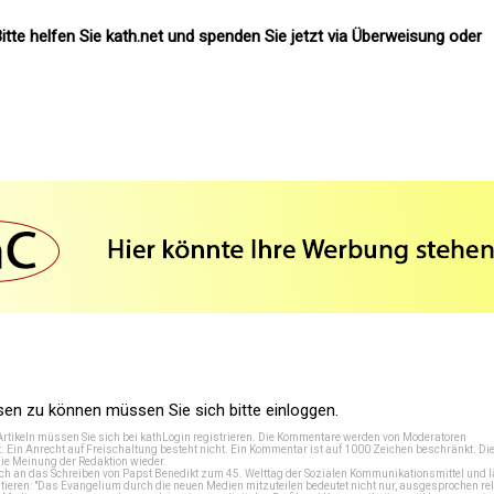
itte helfen Sie kath.net und spenden Sie jetzt via Überweisung oder
n zu können müssen Sie sich bitte einloggen.
Artikeln müssen Sie sich bei
kathLogin registrieren
. Die Kommentare werden von Moderatoren
t. Ein Anrecht auf Freischaltung besteht nicht. Ein Kommentar ist auf 1000 Zeichen beschränkt. Di
e Meinung der Redaktion wieder.
 an das Schreiben von Papst Benedikt zum 45. Welttag der Sozialen Kommunikationsmittel und lä
tieren: "Das Evangelium durch die neuen Medien mitzuteilen bedeutet nicht nur, ausgesprochen rel