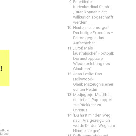
Emeritierter
Kurienkardinal Sarah:
„Riten können nicht
willkürlich abgeschafft
werden“
Heute, nicht morgen!
Der heilige Expeditus –
Patron gegen das
Aufschieben
„Größer als
[australischer] Football:
Die unstoppbare
Wiederbelebung des
Glaubens“
Joan Leslie: Das
Hollywood-
Glaubenszeugnis einer
echten Heldin
Medjugorje: Mladifest
startet mit Papstappell
zur Rückkehr zu
Christus
'Du hast mir den Weg
nach Ars gezeigt; ich
e
werde Dir den Weg zum
Himmel zeigen'
dt die
igiöse
Erdbebengefahr bei