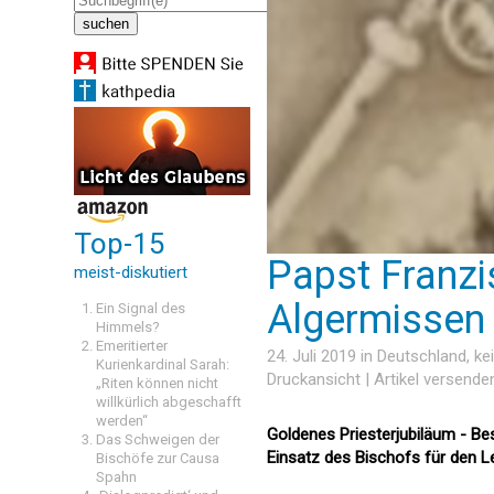
Top-15
Papst Franzi
meist-diskutiert
Algermissen
Ein Signal des
Himmels?
Emeritierter
24. Juli 2019 in
Deutschland
, k
Kurienkardinal Sarah:
Druckansicht
|
Artikel versende
„Riten können nicht
willkürlich abgeschafft
werden“
Goldenes Priesterjubiläum - B
Das Schweigen der
Einsatz des Bischofs für den 
Bischöfe zur Causa
Spahn