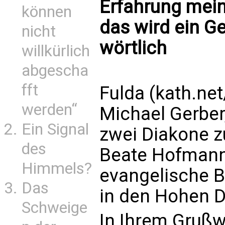
Erfahrung mein
können
das wird ein Ge
nicht
wörtlich
willkürlich
abgescha
fft
Fulda (kath.net
werden“
Michael Gerber,
Ein Signal
zwei Diakone z
des
Beate Hofmann
Himmels?
evangelische B
Das
in den Hohen D
Schweige
In Ihrem Gruß