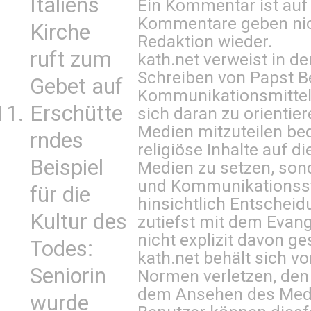
Italiens
Ein Kommentar ist auf
Kommentare geben nic
Kirche
Redaktion wieder.
ruft zum
kath.net verweist in
Schreiben von Papst B
Gebet auf
Kommunikationsmittel 
Erschütte
sich daran zu orientie
Medien mitzuteilen be
rndes
religiöse Inhalte auf 
Beispiel
Medien zu setzen, sond
und Kommunikationsst
für die
hinsichtlich Entscheid
Kultur des
zutiefst mit dem Eva
nicht explizit davon ge
Todes:
kath.net behält sich v
Seniorin
Normen verletzen, den
dem Ansehen des Mediu
wurde