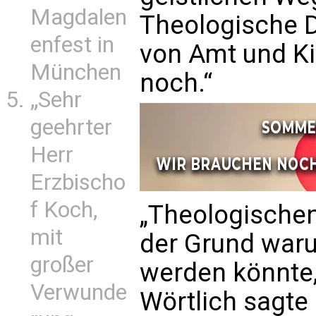
Magdalen
Theologische D
enfest in
von Amt und Ki
München
noch.“
„Sehr
geehrter
Herr
Erzbischo
f Koch,
„Theologischen
mit
der Grund waru
großer
werden könnte,
Verwunde
Wörtlich sagte 