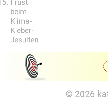
Frust
beim
Klima-
Kleber-
Jesuiten
© 2026
ka