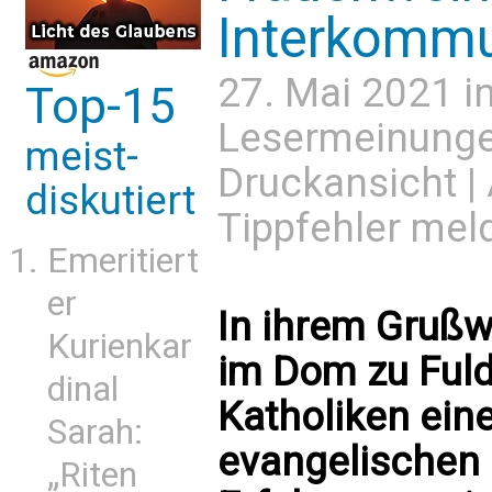
Interkommu
27. Mai 2021 i
Top-15
Lesermeinung
meist-
Druckansicht
|
diskutiert
Tippfehler mel
Emeritiert
er
In ihrem Grußw
Kurienkar
im Dom zu Ful
dinal
Katholiken ein
Sarah:
evangelischen 
„Riten