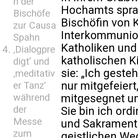
n der
Hochamts sprac
Bischöfe
Bischöfin von 
zur Causa
Interkommunio
Spahn
Katholiken und 
‚Dialogpre
katholischen K
digt‘ und
sie: „Ich geste
‚meditativ
nur mitgefeier
er Tanz’
während
mitgesegnet u
der
Sie bin ich ord
Messe
und Sakrament
zum
geistlichen Weg