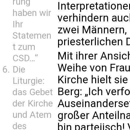
rung
Interpretatione
haben wir
verhindern auc
Ihr
zwei Männern,
Statemen
priesterlichen 
t zum
Mit ihrer Ansic
CSD…“
Weihe von Frau
Die
Kirche hielt si
Liturgie:
Berg: „Ich verf
das Gebet
Auseinanderset
der Kirche
großer Anteiln
und Atem
des
bin parteiisch!