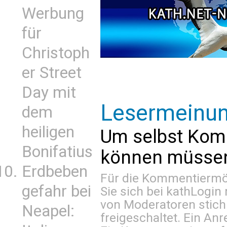
Werbung
für
Christoph
er Street
Day mit
Lesermeinu
dem
heiligen
Um selbst Kom
Bonifatius
können müssen 
Erdbeben
Für die Kommentiermög
gefahr bei
Sie sich bei
kathLogin 
von Moderatoren stich
Neapel:
freigeschaltet. Ein Anr