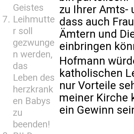
Geistes
zu Ihrer Amts- 
Leihmutte
dass auch Frau
r soll
Ämtern und Die
gezwunge
einbringen kön
n werden,
Hofmann würde 
das
katholischen L
Leben des
nur Vorteile se
herzkrank
meiner Kirche 
en Babys
ein Gewinn sein
zu
beenden!