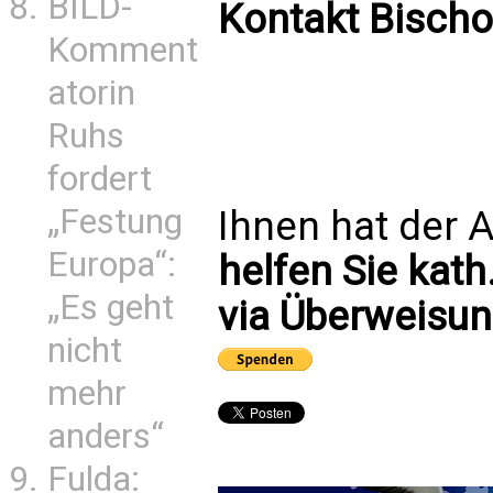
BILD-
Kontakt Bischo
Komment
atorin
Ruhs
fordert
„Festung
Ihnen hat der A
Europa“:
helfen Sie kath
„Es geht
via Überweisun
nicht
mehr
anders“
Fulda: