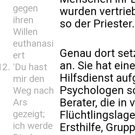
gegen
wurden vertrieb
ihren
so der Priester.
Willen
euthanasi
Genau dort set
ert
an. Sie hat ei
'Du hast
Hilfsdienst auf
mir den
Psychologen s
Weg nach
Berater, die in
Ars
gezeigt;
Flüchtlingslag
ich werde
Ersthilfe, Gru