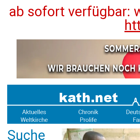
ab sofort verfügbar: 
ht
Suche