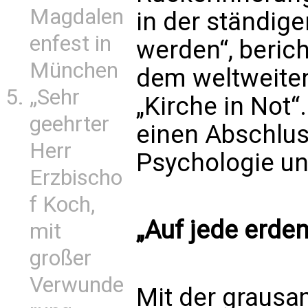
Magdalen
in der ständige
enfest in
werden“, berich
München
dem weltweiten
„Sehr
„Kirche in Not“
geehrter
einen Abschluss
Herr
Psychologie und
Erzbischo
f Koch,
„Auf jede erde
mit
großer
Verwunde
Mit der graus