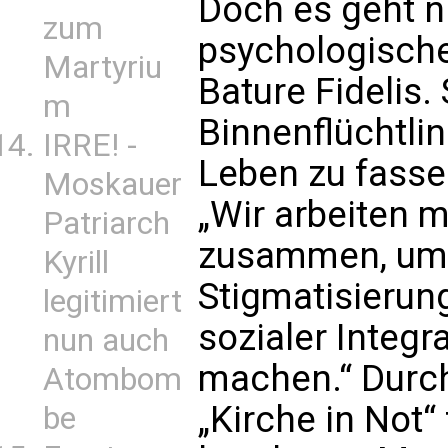
Doch es geht n
zum
psychologische
Martyriu
Bature Fidelis.
m
Binnenflüchtlin
IRRE! -
Leben zu fassen
Moskauer
„Wir arbeiten mi
Patriarch
zusammen, um 
Kyrill
Stigmatisierun
legitimiert
sozialer Integ
nun auch
machen.“ Durch
Atombom
„Kirche in Not“
be