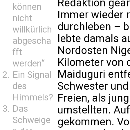
Redaktion geän
können
Immer wieder n
nicht
durchleben – bi
willkürlich
lebte damals a
abgescha
Nordosten Nige
fft
Kilometer von 
werden“
Maiduguri entfe
Ein Signal
Schwester und 
des
Freien, als ju
Himmels?
Das
umstellten. Au
Schweige
gekommen. Vom 