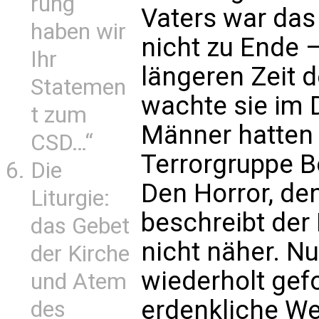
rung
Vaters war das
haben wir
nicht zu Ende 
Ihr
längeren Zeit 
Statemen
wachte sie im 
t zum
Männer hatten s
CSD…“
Terrorgruppe B
Die
Den Horror, den
Liturgie:
beschreibt der
das Gebet
nicht näher. Nu
der Kirche
wiederholt gefo
und Atem
erdenkliche We
des