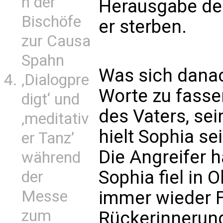
n der
Herausgabe de
Bischöfe
er sterben.
zur Causa
Spahn
Was sich danach
‚Dialogpre
Worte zu fasse
digt‘ und
des Vaters, sei
‚meditativ
hielt Sophia se
er Tanz’
Die Angreifer h
während
Sophia fiel in 
der
Messe
immer wieder F
zum
Rückerinnerunge