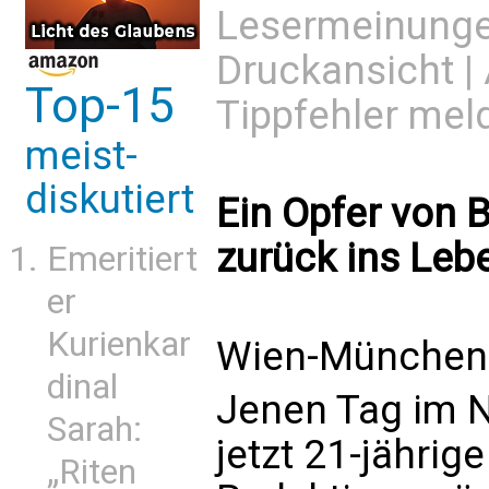
Lesermeinung
Druckansicht
|
Top-15
Tippfehler mel
meist-
diskutiert
Ein Opfer von 
zurück ins Leb
Emeritiert
er
Kurienkar
Wien-München 
dinal
Jenen Tag im 
Sarah:
jetzt 21-jährig
„Riten