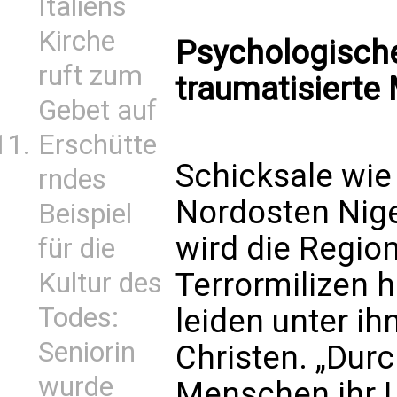
Italiens
Kirche
Psychologische
ruft zum
traumatisiert
Gebet auf
Erschütte
Schicksale wie
rndes
Nordosten Niger
Beispiel
wird die Regio
für die
Terrormilizen 
Kultur des
Todes:
leiden unter i
Seniorin
Christen. „Dur
wurde
Menschen ihr L