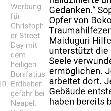
Werbung
Gedanken.“ Soph
für
Opfer von Boko
Christoph
Traumahilfeze
er Street
Maiduguri Hilfe
Day mit
unterstützt die 
dem
Seele verwund
heiligen
ermöglichen. J
Bonifatius
arbeitet dort. 
Erdbeben
Gebäude entste
gefahr bei
haben bereits 
Neapel: