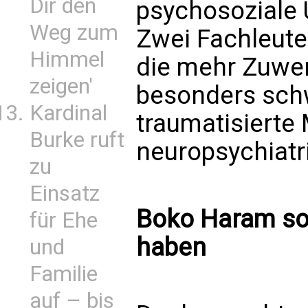
Dir den
psychosoziale 
Weg zum
Zwei Fachleute
Himmel
die mehr Zuwe
zeigen'
besonders sch
Kardinal
traumatisierte
Burke ruft
neuropsychiatr
zu
Einsatz
Boko Haram sol
für Ehe
haben
und
Familie
auf – bis