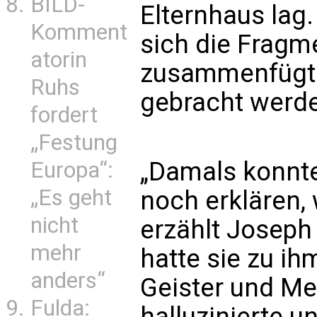
BILD-
Elternhaus lag.
Komment
sich die Fragm
atorin
zusammenfügten
Ruhs
gebracht werd
fordert
„Festung
„Damals konnt
Europa“:
„Es geht
noch erklären,
nicht
erzählt Joseph 
mehr
hatte sie zu ih
anders“
Geister und Me
Fulda:
halluzinierte 