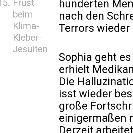
Frust
hunderten Men
beim
nach den Schr
Klima-
Terrors wieder
Kleber-
Jesuiten
Sophia geht es 
erhielt Medika
Die Halluzinat
isst wieder bes
große Fortschr
einigermaßen 
Derzeit arbeitet