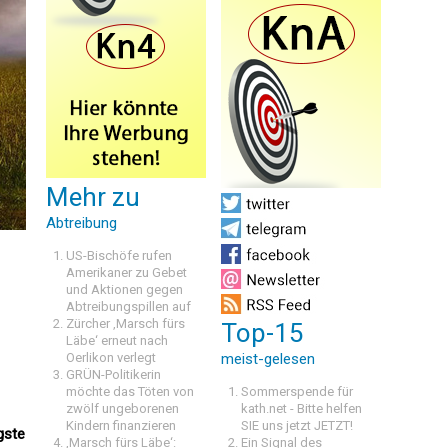
Mehr zu
Abtreibung
US-Bischöfe rufen
Amerikaner zu Gebet
und Aktionen gegen
Abtreibungspillen auf
Zürcher ‚Marsch fürs
Top-15
Läbe‘ erneut nach
Oerlikon verlegt
meist-gelesen
GRÜN-Politikerin
möchte das Töten von
Sommerspende für
zwölf ungeborenen
kath.net - Bitte helfen
Kindern finanzieren
SIE uns jetzt JETZT!
gste
‚Marsch fürs Läbe‘:
Ein Signal des