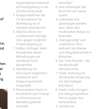
Organisatoren beharren
Himmels?
auf Kundgebung in der
Das Schweigen der
Zürcher Innenstadt
Bischöfe zur Causa
Knappe Mehrheit der
Spahn
auf
US-Amerikaner für
Leihmutter soll
Abtreibung nur in
gezwungen werden,
wenigen Ausnahmen
das Leben des
Erbprinz Alois von
herzkranken Babys zu
Liechtenstein kündigt
beenden!
Veto gegen mögliche
‚Dialogpredigt‘ und
ce,
Fristenregelung an
‚meditativer Tanz’
und
Gallup Umfrage: Mehr
während der Messe
Amerikaner sehen
zum Magdalenenfest in
Abtreibungen als
München
moralisch nicht
Der "rote Priester", der
hen.
akzeptabel
die Musikwelt
at
Abtreibung mit
revolutionierte
Holocaust verglichen?
Fulda: Werbung für
d
Geistlicher vom
Christopher Street Day
ng
Religionsunterricht
mit dem heiligen
freigestellt
Bonifatius
Pensionierter Pastor in
Heute, nicht morgen!
Nordirland nach Predigt
Der heilige Expeditus –
in Schutzzone um
Patron gegen das
Abtreibungsklinik
Aufschieben
verurteilt
„Größer als