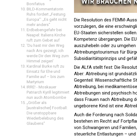
Bonifatius
BILD-Kommentatorin
Ruhs fordert „Festung
Europa“: „Es geht nicht
Die Resolution des FEMM-Aussc
mehr anders“
vorzulegen, die eine erschwingl
Erdbebengefahr bei
EU-Staaten sicherstellen solle
Neapel: Italiens Kirche
Kompetenz übergangen. Die EU b
ruft zum Gebet auf
auszuhebeln oder zu umgehen –
'Du hast mir den Weg
nach Ars gezeigt; ich
Abtreibungstourismus für Bürg
werde Dir den Weg zum
Subsidiaritätsprinzips und gefä
Himmel zeigen'
Kardinal Burke ruft zu
Die ALfA stellt fest: Die Resol
Einsatz für Ehe und
Aber: Abtreibung ist grundsätzl
Familie auf – bis zum
Gegenteil: Wissenschaftliche St
Martyrium
Abtreibung, bei medikamentöser
IRRE! - Moskauer
Patriarch Kyrill legitimiert
Abtreibungen sind psychisch ho
nun auch Atombombe
dass Frauen nach Abtreibung de
„Größer als
ungeborene Kind ist eine Abtre
[australischer] Football:
Die unstoppbare
Auch die Forderung nach Solida
Wiederbelebung des
bestehen im Recht auf Fortpfla
Glaubens“
von Schwangeren und Familien, 
steuerliche Entlastungen – und