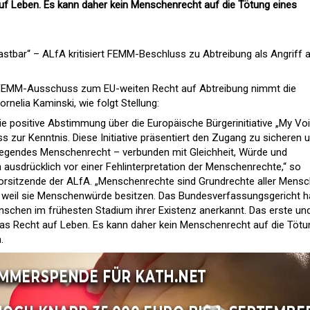
uf Leben. Es kann daher kein Menschenrecht auf die Tötung eines
astbar“ – ALfA kritisiert FEMM-Beschluss zu Abtreibung als Angriff 
 FEMM-Ausschuss zum EU-weiten Recht auf Abtreibung nimmt die
nelia Kaminski, wie folgt Stellung:
e positive Abstimmung über die Europäische Bürgerinitiative „My Voi
ur Kenntnis. Diese Initiative präsentiert den Zugang zu sicheren 
dlegendes Menschenrecht – verbunden mit Gleichheit, Würde und
ausdrücklich vor einer Fehlinterpretation der Menschenrechte,“ so
vorsitzende der ALfA. „Menschenrechte sind Grundrechte aller Mensc
weil sie Menschenwürde besitzen. Das Bundesverfassungsgericht h
nschen im frühesten Stadium ihrer Existenz anerkannt. Das erste un
das Recht auf Leben. Es kann daher kein Menschenrecht auf die Tötu
.