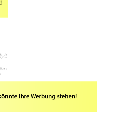
e
dt die
igiöse
ediums
n.