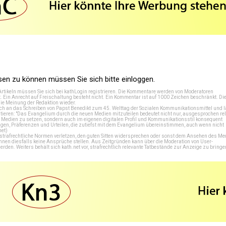
n zu können müssen Sie sich bitte einloggen.
Artikeln müssen Sie sich bei
kathLogin registrieren
. Die Kommentare werden von Moderatoren
t. Ein Anrecht auf Freischaltung besteht nicht. Ein Kommentar ist auf 1000 Zeichen beschränkt. Di
e Meinung der Redaktion wieder.
 an das Schreiben von Papst Benedikt zum 45. Welttag der Sozialen Kommunikationsmittel und lä
tieren: "Das Evangelium durch die neuen Medien mitzuteilen bedeutet nicht nur, ausgesprochen rel
en Medien zu setzen, sondern auch im eigenen digitalen Profil und Kommunikationsstil konsequent
en, Präferenzen und Urteilen, die zutiefst mit dem Evangelium übereinstimmen, auch wenn nicht
net
)
e strafrechtliche Normen verletzen, den guten Sitten widersprechen oder sonst dem Ansehen des M
önnen diesfalls keine Ansprüche stellen. Aus Zeitgründen kann über die Moderation von User-
en. Weiters behält sich kath.net vor, strafrechtlich relevante Tatbestände zur Anzeige zu bringe