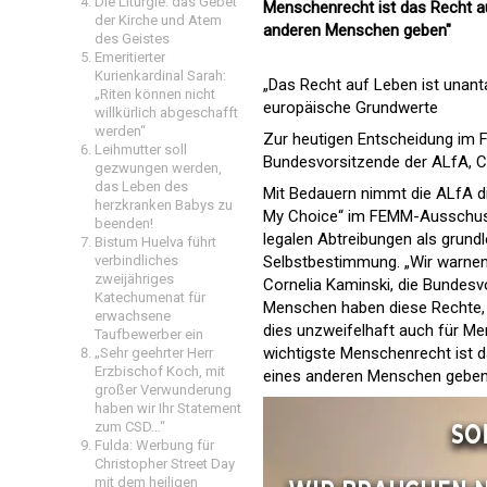
Die Liturgie: das Gebet
Menschenrecht ist das Recht a
der Kirche und Atem
anderen Menschen geben"
des Geistes
Emeritierter
Kurienkardinal Sarah:
„Das Recht auf Leben ist unant
„Riten können nicht
europäische Grundwerte
willkürlich abgeschafft
werden“
Zur heutigen Entscheidung im
Leihmutter soll
Bundesvorsitzende der ALfA, Cor
gezwungen werden,
das Leben des
Mit Bedauern nimmt die ALfA di
herzkranken Babys zu
My Choice“ im FEMM-Ausschuss z
beenden!
legalen Abtreibungen als grun
Bistum Huelva führt
verbindliches
Selbstbestimmung. „Wir warnen 
zweijähriges
Cornelia Kaminski, die Bundes
Katechumenat für
Menschen haben diese Rechte, 
erwachsene
dies unzweifelhaft auch für Me
Taufbewerber ein
wichtigste Menschenrecht ist 
„Sehr geehrter Herr
Erzbischof Koch, mit
eines anderen Menschen geben
großer Verwunderung
haben wir Ihr Statement
zum CSD…“
Fulda: Werbung für
Christopher Street Day
mit dem heiligen