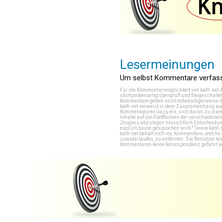
Lesermeinungen
Um selbst Kommentare verfasse
Für die Kommentiermöglichkeit von kath.net-
stichprobenartig überprüft und freigeschalte
Kommentare geben nicht notwendigerweise di
kath.net verweist in dem Zusammenhang auch
Kommentatoren dazu ein, sich daran zu orien
Inhalte auf die Plattformen der verschieden
Zeugnis abzulegen hinsichtlich Entscheidung
explizit davon gesprochen wird." (
www.kath.
kath.net behält sich vor, Kommentare, welch
zuwiderlaufen, zu entfernen. Die Benutzer k
Kommentaren keine Korrespondenz geführt werd