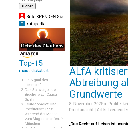
Top-15
ALfA kritisi
meist-diskutiert
Abtreibung a
Ein Signal des
Himmels?
Das Schweigen der
Grundwerte
Bischöfe zur Causa
Spahn
8. November 2025 in
Prolife
, k
‚Dialogpredigt‘ und
‚meditativer Tanz’
Druckansicht
|
Artikel versende
während der Messe
zum Magdalenenfest in
München
„Das Recht auf Leben ist unant