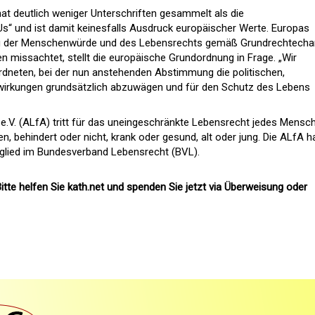
hat deutlich weniger Unterschriften gesammelt als die
 Us“ und ist damit keinesfalls Ausdruck europäischer Werte. Europas
g der Menschenwürde und des Lebensrechts gemäß Grundrechtechar
ipien missachtet, stellt die europäische Grundordnung in Frage. „Wir
rdneten, bei der nun anstehenden Abstimmung die politischen,
swirkungen grundsätzlich abzuwägen und für den Schutz des Lebens
e e.V. (ALfA) tritt für das uneingeschränkte Lebensrecht jedes Mensc
, behindert oder nicht, krank oder gesund, alt oder jung. Die ALfA h
itglied im Bundesverband Lebensrecht (BVL).
itte helfen Sie kath.net und spenden Sie jetzt via Überweisung oder