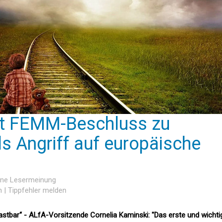
ert FEMM-Beschluss zu
ls Angriff auf europäische
eine Lesermeinung
n
|
Tippfehler melden
astbar“ - ALfA-Vorsitzende Cornelia Kaminski: "Das erste und wichti