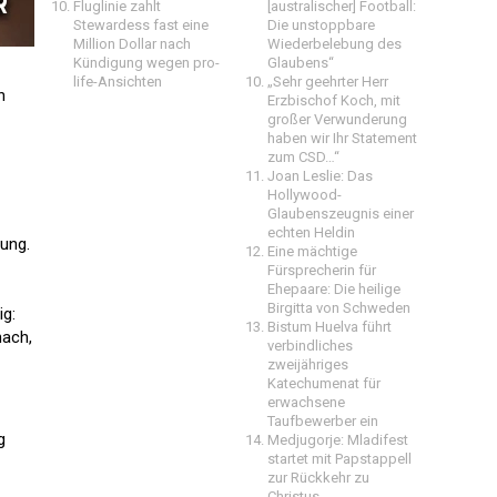
Fluglinie zahlt
[australischer] Football:
Stewardess fast eine
Die unstoppbare
Million Dollar nach
Wiederbelebung des
Kündigung wegen pro-
Glaubens“
life-Ansichten
„Sehr geehrter Herr
n
Erzbischof Koch, mit
großer Verwunderung
haben wir Ihr Statement
zum CSD…“
Joan Leslie: Das
Hollywood-
Glaubenszeugnis einer
echten Heldin
gung.
Eine mächtige
Fürsprecherin für
Ehepaare: Die heilige
Birgitta von Schweden
ig:
Bistum Huelva führt
nach,
verbindliches
zweijähriges
Katechumenat für
erwachsene
Taufbewerber ein
g
Medjugorje: Mladifest
startet mit Papstappell
zur Rückkehr zu
Christus