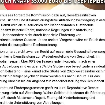
husses fordert die Kommission dazu auf, Gesetzesinitiativen
iche, sichere und diskriminierungsfreie Abtreibungsversorgung in alle
n. Damit wird die ausdrücklich den Nationalstaaten zustehende
esitzt keinerlei Recht, nationale Regelungen zur Abtreibung
 insbesondere nicht durch finanzielle Förderung von
erinnen anderer Staaten. Jedes andere Vorgehen wäre ein Bruch des
hrdet die europäische Rechtsordnung.​
ution unterstreicht zwar ein Recht auf essenzielle Gesundheitsversor
ich keine Dienstleistung zur Wiederherstellung von Gesundheit. Im
udien zeigen: Über 90% der Frauen leiden körperlich nach einer
 Abtreibung sind es über 95%. Die Studienlage belegt zudem eindeut
ch belastend – eine kanadische Studie von 2025 weist eindrücklich 
utlich häufiger psychisch krank werden als nach Geburt. Für das
ibung ohnehin nie ein Angebot zur Wiederherstellung von Gesundheit.​
rität und Förderprogrammen greift zu kurz: Reproduktive Rechte
nzung, nicht auf Abtreibung. Wahre Solidarität bedeutet die Förderun
z.B. durch Mutterschaftsgeld, Elterngeld, Kinderbetreuung und
 nicht die Unterstützung von Abtreibungen.