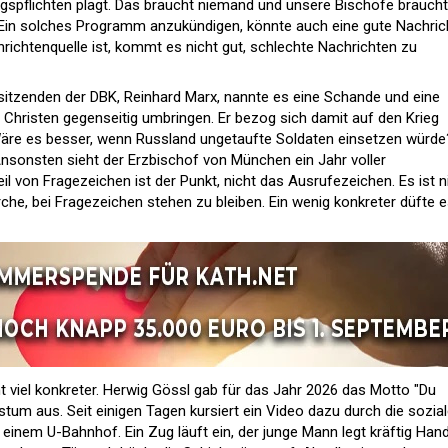
ngspflichten plagt. Das braucht niemand und unsere Bischöfe bräuch
. Ein solches Programm anzukündigen, könnte auch eine gute Nachric
richtenquelle ist, kommt es nicht gut, schlechte Nachrichten zu
itzenden der DBK, Reinhard Marx, nannte es eine Schande und eine
 Christen gegenseitig umbringen. Er bezog sich damit auf den Krieg
Wäre es besser, wenn Russland ungetaufte Soldaten einsetzen würde
nsonsten sieht der Erzbischof von München ein Jahr voller
l von Fragezeichen ist der Punkt, nicht das Ausrufezeichen. Es ist n
rche, bei Fragezeichen stehen zu bleiben. Ein wenig konkreter düfte 
 viel konkreter. Herwig Gössl gab für das Jahr 2026 das Motto "Du
stum aus. Seit einigen Tagen kursiert ein Video dazu durch die sozia
n einem U-Bahnhof. Ein Zug läuft ein, der junge Mann legt kräftig Hand