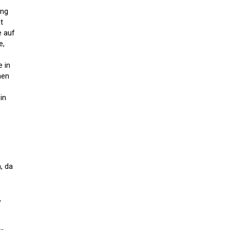
ung
t
e auf
e,
 in
hen
in
, da
,