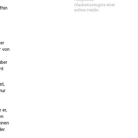
Glaubenszeugnis einer
fhin
echten Heldin
der
r von
über
ht
st,
nur
 er,
en
einen
der