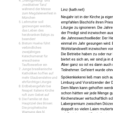
‚Dialogpredigt‘ und
‚meditativer Tanz’
während der Messe
Linz (kath.net)
zum Magdalenenfest in
Neujahr ist in der Kirche ja ei
München
Leihmutter soll
empfahlen Bischöfe ihren Pries
gezwungen werden,
Liturgie zu ignorieren. Die Ja
das Leben des
der Predigt sind inzwischen au
herzkranken Babys zu
die Jahreswechsellieder. Der H
beenden!
einmal im Jahr gesungen wird. B
Bistum Huelva führt
verbindliches
Wohlstandswelt inzwischen vom
zweijähriges
Die Betriebe haben zu oder nur
Katechumenat für
bietet es sich an, wir sind ja
erwachsene
Aber ganz so ist es dann auch n
Taufbewerber ein
Junge brasilianische
Teilnehmer. Gefeiert wurde ohne
Katholiken hoffen auf
Spökenkiekerei ließ man sich a
mehr Glaubenslehre und
ehrfürchtige Liturgie
Limburg und Vorsitzender der 
Erdbebengefahr bei
Dem Mann kann geholfen werde
Neapel: Italiens Kirche
schon hätten wir jede Menge gu
ruft zum Gebet auf
Kirchensteuer wirtschaftlich s
Die Familie ist das
Hauptziel des Bösen:
Labergremium zwischen Diözesa
Die prophetische
doppelt so vielen Laien mutiert
Warnung des hl.