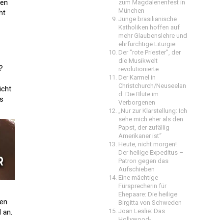
ten
zum Magdalenenfest in
München
ht
Junge brasilianische
Katholiken hoffen auf
mehr Glaubenslehre und
ehrfürchtige Liturgie
Der "rote Priester", der
die Musikwelt
?
revolutionierte
Der Karmel in
Christchurch/Neuseelan
icht
d: Die Blüte im
es
Verborgenen
„Nur zur Klarstellung: Ich
sehe mich eher als den
Papst, der zufällig
Amerikaner ist“
Heute, nicht morgen!
Der heilige Expeditus –
Patron gegen das
Aufschieben
Eine mächtige
Fürsprecherin für
Ehepaare: Die heilige
len
Birgitta von Schweden
Joan Leslie: Das
 an.
Hollywood-