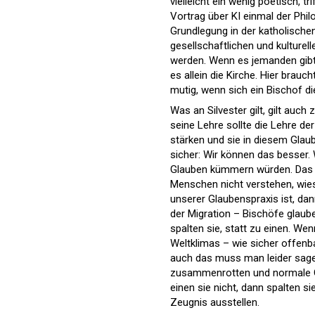
vielleicht ein wenig poetisch, 
Vortrag über KI einmal der Ph
Grundlegung in der katholischen
gesellschaftlichen und kulturel
werden. Wenn es jemanden gibt,
es allein die Kirche. Hier brauc
mutig, wenn sich ein Bischof d
Was an Silvester gilt, gilt auch
seine Lehre sollte die Lehre de
stärken und sie in diesem Glaube
sicher: Wir können das besser.
Glauben kümmern würden. Das k
Menschen nicht verstehen, wie
unserer Glaubenspraxis ist, dan
der Migration – Bischöfe glaub
spalten sie, statt zu einen. We
Weltklimas – wie sicher offenb
auch das muss man leider sagen
zusammenrotten und normale Gl
einen sie nicht, dann spalten 
Zeugnis ausstellen.