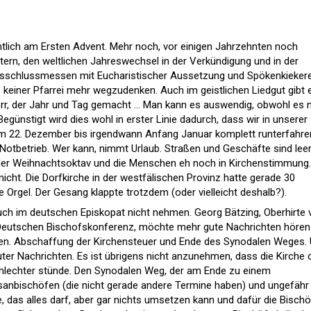
gentlich am Ersten Advent. Mehr noch, vor einigen Jahrzehnten noch
tern, den weltlichen Jahreswechsel in der Verkündigung und in der
hresschlussmessen mit Eucharistischer Aussetzung und Spökenkiekere
s keiner Pfarrei mehr wegzudenken. Auch im geistlichen Liedgut gibt 
err, der Jahr und Tag gemacht … Man kann es auswendig, obwohl es 
egünstigt wird dies wohl in erster Linie dadurch, dass wir in unserer
 22. Dezember bis irgendwann Anfang Januar komplett runterfahre
 Notbetrieb. Wer kann, nimmt Urlaub. Straßen und Geschäfte sind leer
 in der Weihnachtsoktav und die Menschen eh noch in Kirchenstimmung.
icht. Die Dorfkirche in der westfälischen Provinz hatte gerade 30
 Orgel. Der Gesang klappte trotzdem (oder vielleicht deshalb?).
uch im deutschen Episkopat nicht nehmen. Georg Bätzing, Oberhirte 
Deutschen Bischofskonferenz, möchte mehr gute Nachrichten hören
n. Abschaffung der Kirchensteuer und Ende des Synodalen Weges.
ter Nachrichten. Es ist übrigens nicht anzunehmen, dass die Kirche
chlechter stünde. Den Synodalen Weg, der am Ende zu einem
nbischöfen (die nicht gerade andere Termine haben) und ungefähr
e, das alles darf, aber gar nichts umsetzen kann und dafür die Bisch