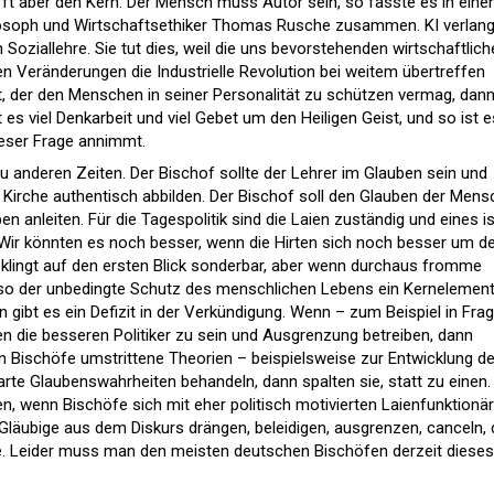
trifft aber den Kern. Der Mensch muss Autor sein, so fasste es in ein
ilosoph und Wirtschaftsethiker Thomas Rusche zusammen. KI verlang
 Soziallehre. Sie tut dies, weil die uns bevorstehenden wirtschaftlich
len Veränderungen die Industrielle Revolution bei weitem übertreffen
 der den Menschen in seiner Personalität zu schützen vermag, dann
ht es viel Denkarbeit und viel Gebet um den Heiligen Geist, und so ist e
ieser Frage annimmt.
 zu anderen Zeiten. Der Bischof sollte der Lehrer im Glauben sein und
r Kirche authentisch abbilden. Der Bischof soll den Glauben der Men
n anleiten. Für die Tagespolitik sind die Laien zuständig und eines is
 Wir könnten es noch besser, wenn die Hirten sich noch besser um d
lingt auf den ersten Blick sonderbar, aber wenn durchaus fromme
so der unbedingte Schutz des menschlichen Lebens ein Kernelemen
n gibt es ein Defizit in der Verkündigung. Wenn – zum Beispiel in Fra
en die besseren Politiker zu sein und Ausgrenzung betreiben, dann
nn Bischöfe umstrittene Theorien – beispielsweise zur Entwicklung d
arte Glaubenswahrheiten behandeln, dann spalten sie, statt zu einen.
, wenn Bischöfe sich mit eher politisch motivierten Laienfunktionä
äubige aus dem Diskurs drängen, beleidigen, ausgrenzen, canceln,
sie. Leider muss man den meisten deutschen Bischöfen derzeit dieses