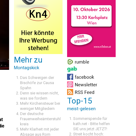
Mehr zu
Montagskick
Das Schweigen der
Bischöfe zur Causa
Spahn
Denn sie wissen nicht,
was sie fordern
Top-15
Mehr Kirchensteuer bei
meist-gelesen
weniger Mitgliedern
Der deutsche
Sommerspende für
Frauenweiheämterstuhl
at
kath.net - Bitte helfen
kreis
die
SIE uns jetzt JETZT!
Mehr Klarheit mit jeder
Streit kocht hoch:
Absage aus Rom