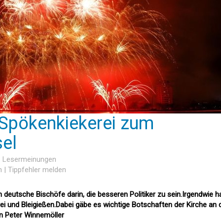
 Spökenkiekerei zum
el
 6 Lesermeinungen
n
|
Tippfehler melden
h deutsche Bischöfe darin, die besseren Politiker zu sein.Irgendwie h
i und Bleigießen.Dabei gäbe es wichtige Botschaften der Kirche an 
n Peter Winnemöller