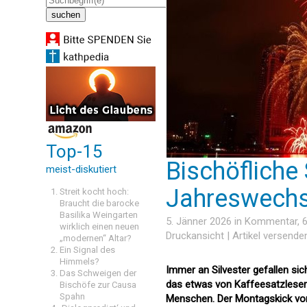
Top-15
Bischöfliche
meist-diskutiert
Jahreswechs
Streit kocht hoch:
Braucht die barocke
Basilika Weingarten
5. Jänner 2026 in
Kommentar
,
wirklich einen neuen
Druckansicht
|
Artikel versende
„modernen“ Altar?
Ein Signal des
Himmels?
Immer an Silvester gefallen sic
Das Schweigen der
das etwas von Kaffeesatzlesere
Bischöfe zur Causa
Spahn
Menschen. Der Montagskick vo