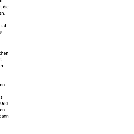
em
t die
en,
 ist
s
schen
t
en
t
gen
es
 Und
ren
 dann