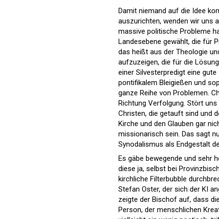
Damit niemand auf die Idee kom
auszurichten, wenden wir uns an
massive politische Probleme ha
Landesebene gewählt, die für P
das heißt aus der Theologie un
aufzuzeigen, die für die Lösun
einer Silvesterpredigt eine gu
pontifikalem Bleigießen und sop
ganze Reihe von Problemen. Chri
Richtung Verfolgung. Stört uns d
Christen, die getauft sind und 
Kirche und den Glauben gar nic
missionarisch sein. Das sagt nu
Synodalismus als Endgestalt d
Es gäbe bewegende und sehr he
diese ja, selbst bei Provinzbisch
kirchliche Filterbubble durchbr
Stefan Oster, der sich der KI a
zeigte der Bischof auf, dass di
Person, der menschlichen Kreat