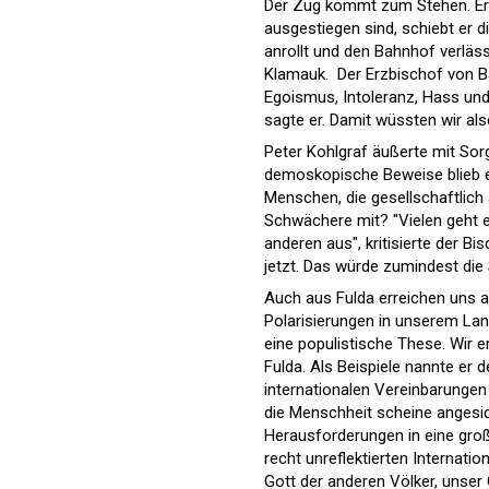
Der Zug kommt zum Stehen. Er g
ausgestiegen sind, schiebt er d
anrollt und den Bahnhof verläss
Klamauk. Der Erzbischof von Ba
Egoismus, Intoleranz, Hass und
sagte er. Damit wüssten wir als
Peter Kohlgraf äußerte mit So
demoskopische Beweise blieb er
Menschen, die gesellschaftlich
Schwächere mit? "Vielen geht e
anderen aus", kritisierte der Bi
jetzt. Das würde zumindest die 
Auch aus Fulda erreichen uns au
Polarisierungen in unserem Lan
eine populistische These. Wir e
Fulda. Als Beispiele nannte er 
internationalen Vereinbarungen 
die Menschheit scheine angesich
Herausforderungen in eine groß
recht unreflektierten Internati
Gott der anderen Völker, unser 