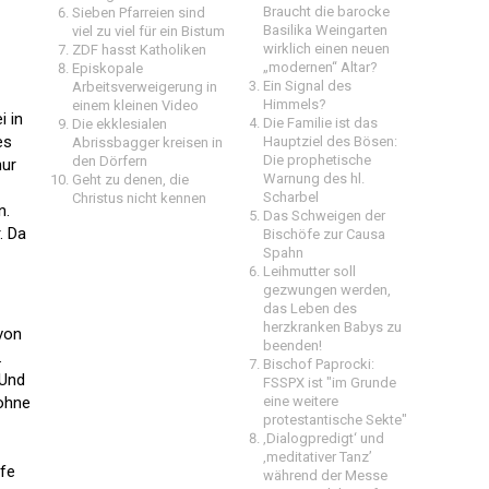
Braucht die barocke
Sieben Pfarreien sind
Basilika Weingarten
viel zu viel für ein Bistum
wirklich einen neuen
ZDF hasst Katholiken
„modernen“ Altar?
Episkopale
Ein Signal des
Arbeitsverweigerung in
Himmels?
einem kleinen Video
i in
Die Familie ist das
Die ekklesialen
es
Hauptziel des Bösen:
Abrissbagger kreisen in
Die prophetische
den Dörfern
nur
Warnung des hl.
Geht zu denen, die
Scharbel
Christus nicht kennen
n.
Das Schweigen der
. Da
Bischöfe zur Causa
Spahn
Leihmutter soll
gezwungen werden,
das Leben des
herzkranken Babys zu
von
beenden!
.
Bischof Paprocki:
 Und
FSSPX ist "im Grunde
 ohne
eine weitere
protestantische Sekte"
‚Dialogpredigt‘ und
‚meditativer Tanz’
öfe
während der Messe