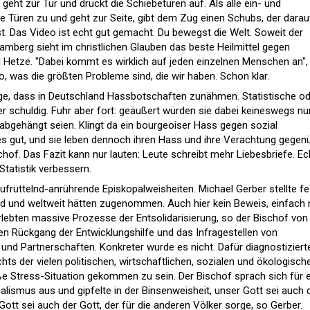
eht zur Tür und drückt die Schiebetüren auf. Als alle ein- und
ie Türen zu und geht zur Seite, gibt dem Zug einen Schubs, der darau
t. Das Video ist echt gut gemacht. Du bewegst die Welt. Soweit der
mberg sieht im christlichen Glauben das beste Heilmittel gegen
 Hetze. "Dabei kommt es wirklich auf jeden einzelnen Menschen an",
o, was die größten Probleme sind, die wir haben. Schon klar.
rge, dass in Deutschland Hassbotschaften zunähmen. Statistische o
 schuldig. Fuhr aber fort: geäußert würden sie dabei keineswegs nu
 abgehängt seien. Klingt da ein bourgeoiser Hass gegen sozial
s gut, und sie leben dennoch ihren Hass und ihre Verachtung gegen
schof. Das Fazit kann nur lauten: Leute schreibt mehr Liebesbriefe. Ec
Statistik verbessern.
früttelnd-anrührende Episkopalweisheiten. Michael Gerber stellte fe
d und weltweit hätten zugenommen. Auch hier kein Beweis, einfach 
rlebten massive Prozesse der Entsolidarisierung, so der Bischof von
den Rückgang der Entwicklungshilfe und das Infragestellen von
und Partnerschaften. Konkreter wurde es nicht. Dafür diagnostizierte
ts der vielen politischen, wirtschaftlichen, sozialen und ökologisch
e Stress-Situation gekommen zu sein. Der Bischof sprach sich für 
onalismus aus und gipfelte in der Binsenweisheit, unser Gott sei auch 
Gott sei auch der Gott, der für die anderen Völker sorge, so Gerber.