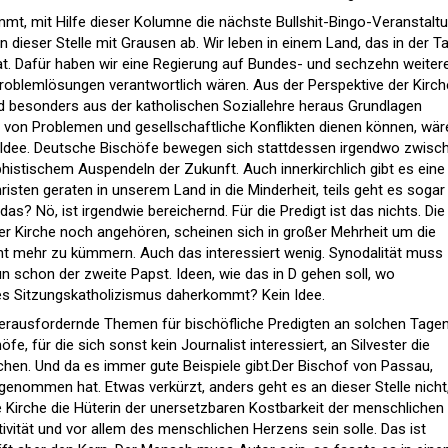
mt, mit Hilfe dieser Kolumne die nächste Bullshit-Bingo-Veranstalt
 dieser Stelle mit Grausen ab. Wir leben in einem Land, das in der Ta
t. Dafür haben wir eine Regierung auf Bundes- und sechzehn weiter
roblemlösungen verantwortlich wären. Aus der Perspektive der Kirch
d besonders aus der katholischen Soziallehre heraus Grundlagen
g von Problemen und gesellschaftliche Konflikten dienen können, wäre
te Idee. Deutsche Bischöfe bewegen sich stattdessen irgendwo zwisc
histischem Auspendeln der Zukunft. Auch innerkirchlich gibt es eine
sten geraten in unserem Land in die Minderheit, teils geht es sogar 
as? Nö, ist irgendwie bereichernd. Für die Predigt ist das nichts. Die
der Kirche noch angehören, scheinen sich in großer Mehrheit um die
ht mehr zu kümmern. Auch das interessiert wenig. Synodalität muss
n schon der zweite Papst. Ideen, wie das in D gehen soll, wo
es Sitzungskatholizismus daherkommt? Kein Idee.
rausfordernde Themen für bischöfliche Predigten an solchen Tagen
öfe, für die sich sonst kein Journalist interessiert, an Silvester die
echen. Und da es immer gute Beispiele gibt.Der Bischof von Passau,
ngenommen hat. Etwas verkürzt, anders geht es an dieser Stelle nicht
e Kirche die Hüterin der unersetzbaren Kostbarkeit der menschlichen
ivität und vor allem des menschlichen Herzens sein solle. Das ist