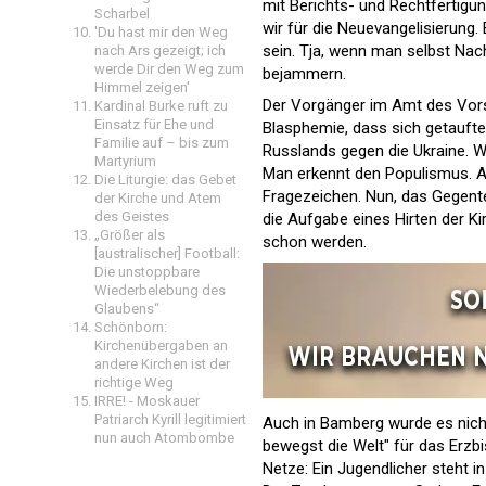
mit Berichts- und Rechtfertigu
Scharbel
wir für die Neuevangelisierung
'Du hast mir den Weg
sein. Tja, wenn man selbst Nach
nach Ars gezeigt; ich
werde Dir den Weg zum
bejammern.
Himmel zeigen'
Der Vorgänger im Amt des Vors
Kardinal Burke ruft zu
Einsatz für Ehe und
Blasphemie, dass sich getaufte
Familie auf – bis zum
Russlands gegen die Ukraine. 
Martyrium
Man erkennt den Populismus. A
Die Liturgie: das Gebet
Fragezeichen. Nun, das Gegentei
der Kirche und Atem
des Geistes
die Aufgabe eines Hirten der Ki
„Größer als
schon werden.
[australischer] Football:
Die unstoppbare
Wiederbelebung des
Glaubens“
Schönborn:
Kirchenübergaben an
andere Kirchen ist der
richtige Weg
IRRE! - Moskauer
Patriarch Kyrill legitimiert
Auch in Bamberg wurde es nicht
nun auch Atombombe
bewegst die Welt" für das Erzbi
Netze: Ein Jugendlicher steht i