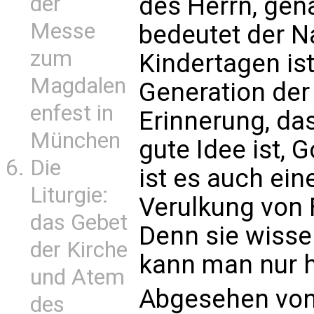
der
des Herrn, gen
Messe
bedeutet der N
zum
Kindertagen is
Magdalen
Generation der
enfest in
Erinnerung, da
München
gute Idee ist, 
Die
ist es auch ein
Liturgie:
Verulkung von
das Gebet
Denn sie wissen
der Kirche
kann man nur h
und Atem
Abgesehen von
des