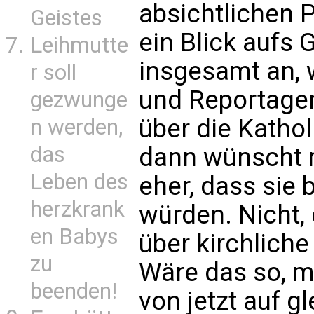
absichtlichen 
Geistes
ein Blick aufs
Leihmutte
insgesamt an, 
r soll
und Reportage
gezwunge
über die Katho
n werden,
das
dann wünscht m
Leben des
eher, dass sie 
herzkrank
würden. Nicht, 
en Babys
über kirchlich
zu
Wäre das so, 
beenden!
von jetzt auf g