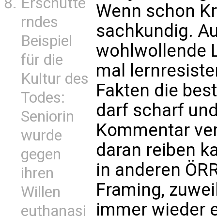
Erschütte
Wenn schon Krit
rndes
sachkundig. Au
Beispiel
wohlwollende 
für die
mal lernresiste
Kultur des
Fakten die best
Todes:
darf scharf und
Seniorin
Kommentar verl
wurde
daran reiben k
gegen
in anderen ÖRR
ihren
Framing, zuwei
Willen
immer wieder 
euthanasi