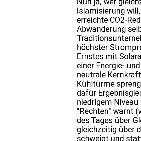
Nun ja, wer gleic
Islamisierung will
erreichte CO2-Red
Abwanderung selb
Traditionsunterne
höchster Strompre
Ernstes mit Solara
einer Energie- un
neutrale Kernkraf
Kühltürme sprengt
dafür Ergebnisgle
niedrigem Niveau f
"Rechten" warnt 
des Tages über Gl
gleichzeitig über
schweigt und stat