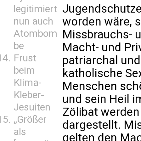
Jugendschutze
legitimiert
worden wäre, st
nun auch
Atombom
Missbrauchs- 
be
Macht- und Pri
Frust
patriarchal und
beim
katholische Se
Klima-
Menschen schö
Kleber-
und sein Heil i
Jesuiten
Zölibat werden 
„Größer
dargestellt. Mi
als
gelten den Mac