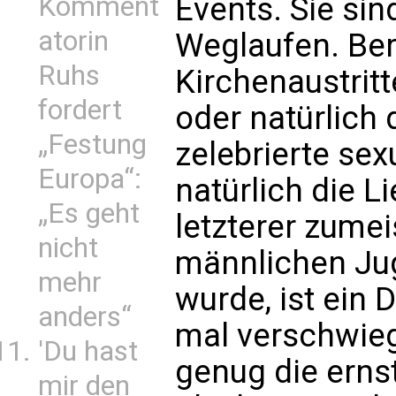
Komment
Events. Sie sin
atorin
Weglaufen. Ber
Ruhs
Kirchenaustritt
fordert
oder natürlich
„Festung
zelebrierte sex
Europa“:
natürlich die 
„Es geht
letzterer zumei
nicht
männlichen Ju
mehr
wurde, ist ein D
anders“
mal verschwiege
'Du hast
genug die erns
mir den