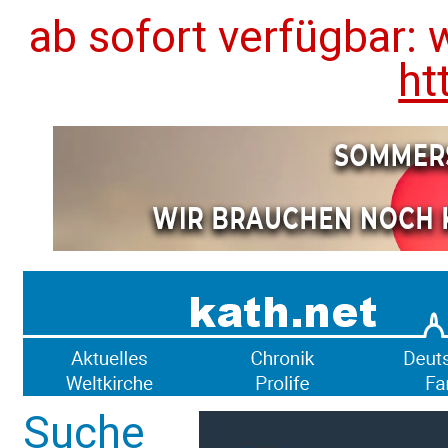
ab sofort verfügbar: 
ht
Suche