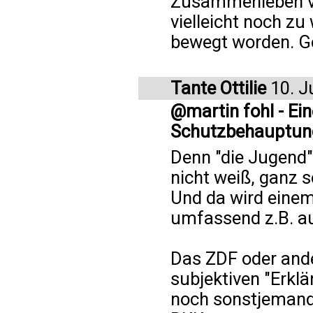
Zusammenleben vo
vielleicht noch zu
bewegt worden. Go
Tante Ottilie
10. J
@martin fohl - Ei
Schutzbehauptun
Denn "die Jugend" 
nicht weiß, ganz s
Und da wird einem
umfassend z.B. au
Das ZDF oder ande
subjektiven "Erkl
noch sonstjemand 