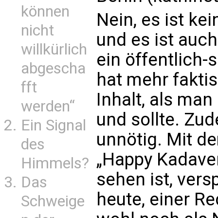
können
Nein, es ist k
nicht
und es ist auc
willkürlich
ein öffentlich
abgescha
hat mehr fakti
fft
Inhalt, als ma
werden“
und sollte. Zud
Ein Signal
unnötig. Mit d
des
„Happy Kadaver
Himmels?
sehen ist, ver
Das
heute, einer Re
Schweige