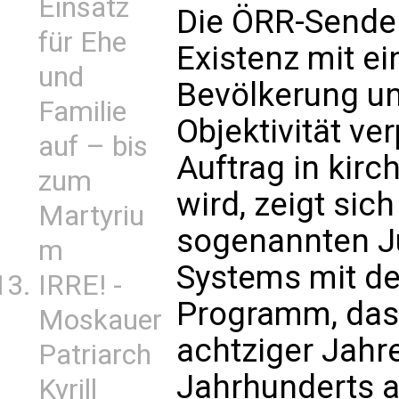
Einsatz
Die ÖRR-Sender
für Ehe
Existenz mit e
und
Bevölkerung un
Familie
Objektivität ver
auf – bis
Auftrag in kirch
zum
wird, zeigt si
Martyriu
sogenannten J
m
Systems mit d
IRRE! -
Programm, das 
Moskauer
achtziger Jah
Patriarch
Jahrhunderts 
Kyrill