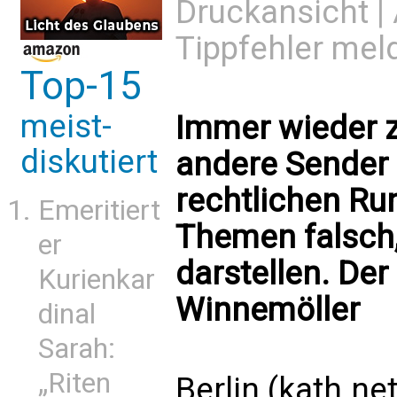
Druckansicht
|
Tippfehler mel
Top-15
meist-
Immer wieder z
diskutiert
andere Sender 
rechtlichen Ru
Emeritiert
Themen falsch,
er
darstellen. De
Kurienkar
Winnemöller
dinal
Sarah:
„Riten
Berlin (kath.net