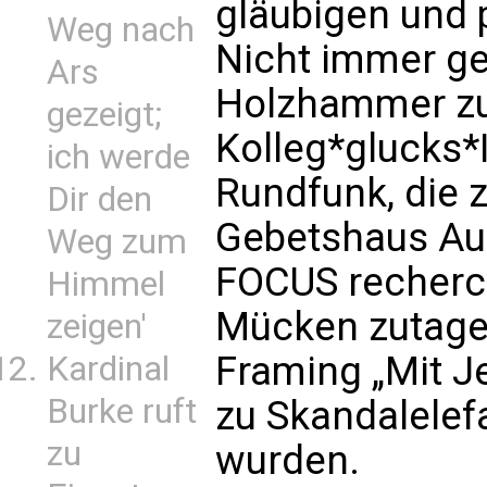
gläubigen und 
Weg nach
Nicht immer ge
Ars
Holzhammer zu,
gezeigt;
Kolleg*glucks
ich werde
Rundfunk, die 
Dir den
Gebetshaus Aug
Weg zum
FOCUS recherch
Himmel
Mücken zutage 
zeigen'
Framing „Mit Je
Kardinal
Burke ruft
zu Skandalelef
zu
wurden.