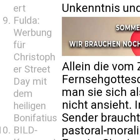
Unkenntnis und
ert
Fulda:
Werbung
für
Christoph
Allein die vom
er Street
Fernsehgottesd
Day mit
man sie sich al
dem
nicht ansieht. 
heiligen
Sender braucht
Bonifatius
pastoral-mora
BILD-