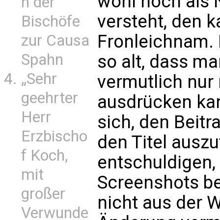
wohl noch als 
n der
versteht, den 
Bischöfe
Fronleichnam. 
zur Causa
Spahn
so alt, dass m
„Sehr
vermutlich nur 
geehrter
ausdrücken kan
Herr
sich, den Beitr
Erzbischo
den Titel ausz
f Koch,
entschuldigen, 
mit
Screenshots b
großer
nicht aus der 
Verwunde