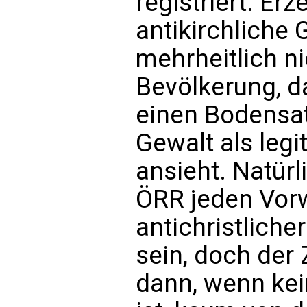
registriert. Er
antikirchliche
mehrheitlich ni
Bevölkerung, d
einen Bodensat
Gewalt als legit
ansieht. Natürl
ÖRR jeden Vorw
antichristliche
sein, doch de
dann, wenn kei