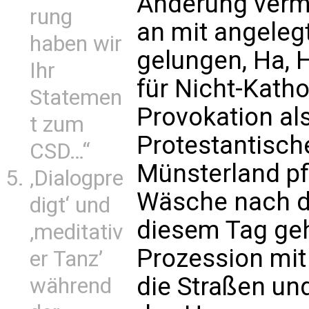
Änderung verm
rung
an mit angeleg
haben wir
gelungen, Ha, H
Ihr
für Nicht-Katho
Statemen
Provokation al
t zum
Protestantisch
CSD…“
Münsterland pf
‚Dialogpre
Wäsche nach d
digt‘ und
diesem Tag geh
‚meditativ
Prozession mit
er Tanz’
die Straßen un
während