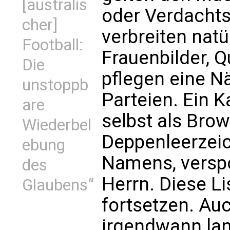
[australis
oder Verdachts
cher]
verbreiten natü
Football:
Frauenbilder, Q
Die
pflegen eine N
unstoppb
Parteien. Ein K
are
selbst als Brow
Wiederbel
Deppenleerzeic
ebung
Namens, verspo
des
Herrn. Diese Li
Glaubens“
fortsetzen. Au
irgendwann lan