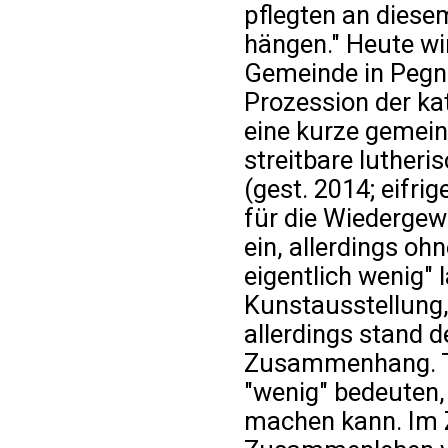
pflegten an dies
hängen." Heute wi
Gemeinde in Pegnit
Prozession der ka
eine kurze gemei
streitbare luther
(gest. 2014; eifri
für die Wiederge
ein, allerdings o
eigentlich wenig" l
Kunstausstellung,
allerdings stand d
Zusammenhang. Tr
"wenig" bedeuten,
machen kann. Im