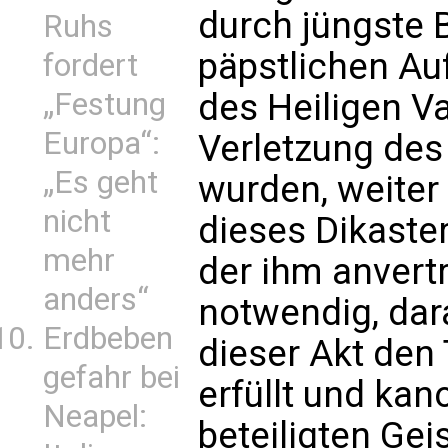
durch jüngste 
Ruhs
päpstlichen Au
fordert
„Festung
des Heiligen Va
Europa“:
Verletzung des
„Es geht
wurden, weiter 
nicht
dieses Dikaste
mehr
der ihm anvert
anders“
notwendig, dar
Erdbeben
dieser Akt den
gefahr bei
erfüllt und kan
Neapel:
beteiligten Gei