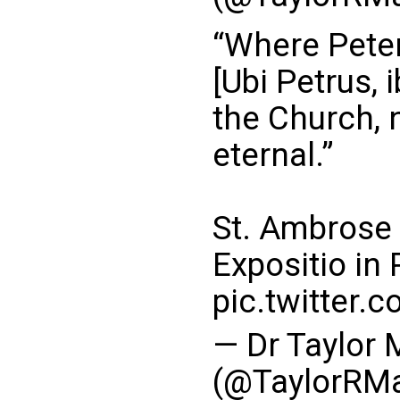
“Where Peter
[Ubi Petrus, 
the Church, n
eternal.”
St. Ambrose 
Expositio i
pic.twitter.
— Dr Taylor 
(@TaylorRMa