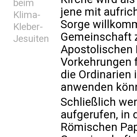
beim
jene mit aufric
Klima-
Sorge willkomme
Kleber-
Gemeinschaft z
Jesuiten
Apostolischen
Vorkehrungen fü
die Ordinarien 
anwenden kön
Schließlich we
aufgerufen, in
Römischen Paps