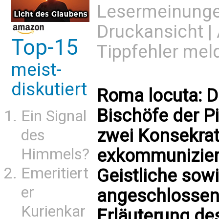
Lesermeinung
Druckansicht
|
Top-15
Tippfehler mel
meist-
diskutiert
Roma locuta: D
Bischöfe der P
Ein Signal
zwei Konsekrat
des
Himmels?
exkommunizier
Emeritiert
Geistliche sowi
er
angeschlossen 
Kurienkar
Erläuterung des