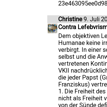
23e463095ee0d98
Christine
9. Juli 2
Contra Lefebvrismu
Dem objektiven Les
Humanae keine irri
verbirgt. In einer
selbst und die An
vertretenen Konti
VKII nachdrücklich
die jeder Papst (G
Franziskus) vertre
1. Die Freiheit d
nicht als Freiheit
von der Sünde defi