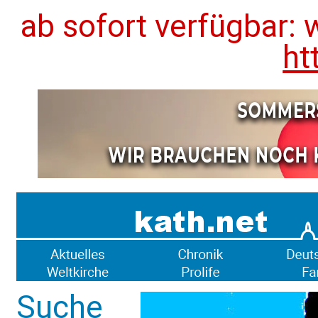
ab sofort verfügbar: 
ht
Suche