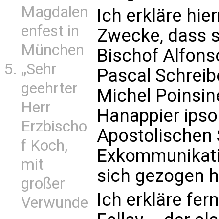
Magdalen
Ich erkläre hier
enfest in
Zwecke, dass 
München
Bischof Alfons
„Sehr
Pascal Schreib
geehrter
Michel Poinsin
Herr
Hanappier ipso
Erzbischo
Apostolischen 
f Koch,
Exkommunikatio
mit
sich gezogen 
großer
Ich erkläre fer
Verwunde