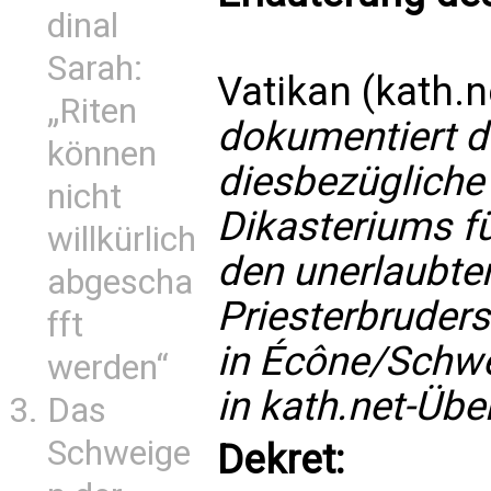
dinal
Sarah:
Vatikan (kath.n
„Riten
dokumentiert d
können
diesbezügliche
nicht
Dikasteriums f
willkürlich
den unerlaubte
abgescha
Priesterbruders
fft
in Écône/Schwei
werden“
in kath.net-Übe
Das
Schweige
Dekret: