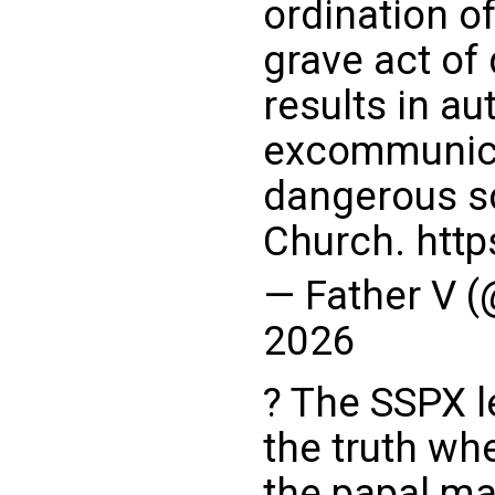
ordination o
grave act of
results in a
excommunica
dangerous s
Church.
http
— Father V 
2026
? The SSPX l
the truth whe
the papal ma