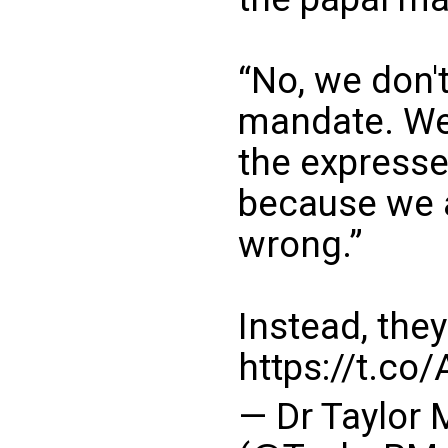
“No, we don'
mandate. We 
the expresse
because we a
wrong.”
Instead, the
https://t.c
— Dr Taylor 