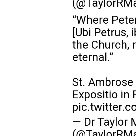
(@TaylorRMa
“Where Peter
[Ubi Petrus, 
the Church, n
eternal.”
St. Ambrose 
Expositio i
pic.twitter.
— Dr Taylor 
(@TaylorRMa