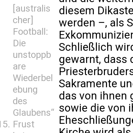
[australis
diesem Dikast
cher]
werden –, als 
Football:
Exkommuniziert
Die
Schließlich wir
unstoppb
gewarnt, dass d
are
Priesterbruders
Wiederbel
Sakramente un
ebung
das von ihnen
des
sowie die von i
Glaubens“
Eheschließunge
Frust
Kirche wird als