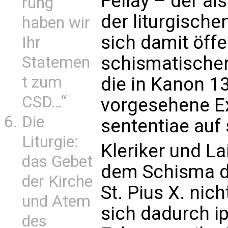
Fellay – der al
rung
der liturgisch
haben wir
sich damit öff
Ihr
schismatische
Statemen
t zum
die in Kanon 1
CSD…“
vorgesehene E
Die
sententiae auf
Liturgie:
Kleriker und L
das Gebet
dem Schisma de
der Kirche
St. Pius X. nic
und Atem
sich dadurch ip
des