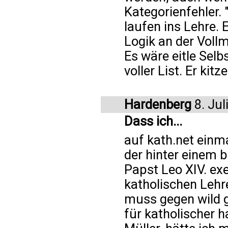
Kategorienfehler.
laufen ins Lehre. E
Logik an der Voll
Es wäre eitle Sel
voller List. Er kit
Hardenberg
8. Jul
Dass ich...
auf kath.net ein
der hinter einem 
Papst Leo XIV. exe
katholischen Lehre
muss gegen wild g
für katholischer h