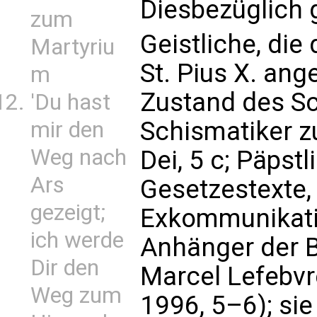
Diesbezüglich g
zum
Geistliche, die
Martyriu
St. Pius X. ang
m
Zustand des Sc
'Du hast
Schismatiker zu
mir den
Weg nach
Dei, 5 c; Päpstl
Ars
Gesetzestexte,
gezeigt;
Exkommunikati
ich werde
Anhänger der 
Dir den
Marcel Lefebvr
Weg zum
1996, 5–6); sie