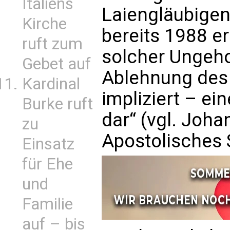
Italiens
Laiengläubigen
Kirche
bereits 1988 erk
ruft zum
solcher Ungeho
Gebet auf
Ablehnung des
Kardinal
impliziert – e
Burke ruft
dar“ (vgl. Johan
zu
Apostolisches S
Einsatz
für Ehe
und
Familie
auf – bis