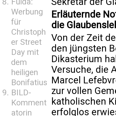
Sekretär der G
Fulda:
Werbung
Erläuternde No
für
die Glaubensle
Christoph
Von der Zeit de
er Street
den jüngsten B
Day mit
Dikasterium ha
dem
Versuche, die 
heiligen
Marcel Lefebv
Bonifatius
zur vollen Gem
BILD-
katholischen K
Komment
erfolglos erwie
atorin