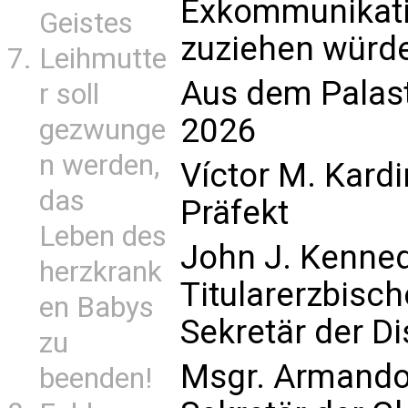
Exkommunikatio
Geistes
zuziehen würd
Leihmutte
Aus dem Palast 
r soll
2026
gezwunge
n werden,
Víctor M. Kard
das
Präfekt
Leben des
John J. Kenne
herzkrank
Titularerzbisc
en Babys
Sekretär der Di
zu
Msgr. Armando
beenden!