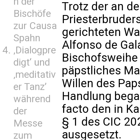
n der
Trotz der an d
Bischöfe
Priesterbruders
zur Causa
gerichteten Wa
Spahn
Alfonso de Gal
‚Dialogpre
Bischofsweihe 
digt‘ und
päpstliches M
‚meditativ
Willen des Pap
er Tanz’
Handlung bega
während
facto den in 
der
§ 1 des CIC 20
Messe
ausgesetzt.
zum