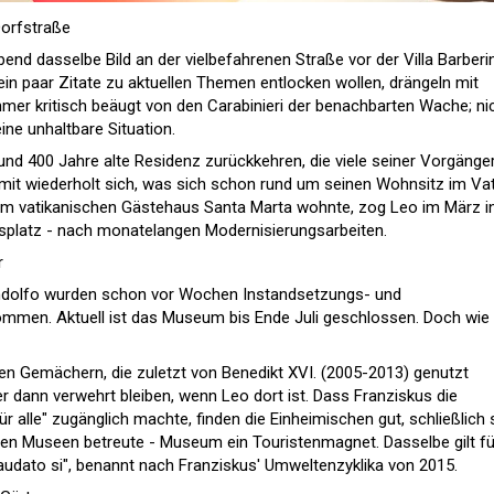
Dorfstraße
end dasselbe Bild an der vielbefahrenen Straße vor der Villa Barberin
ein paar Zitate zu aktuellen Themen entlocken wollen, drängeln mit
mer kritisch beäugt von den Carabinieri der benachbarten Wache; ni
ine unhaltbare Situation.
rund 400 Jahre alte Residenz zurückkehren, die viele seiner Vorgänger
mit wiederholt sich, was sich schon rund um seinen Wohnsitz im Va
 im vatikanischen Gästehaus Santa Marta wohnte, zog Leo im März i
splatz - nach monatelangen Modernisierungsarbeiten.
r
ndolfo wurden schon vor Wochen Instandsetzungs- und
mmen. Aktuell ist das Museum bis Ende Juli geschlossen. Doch wie
den Gemächern, die zuletzt von Benedikt XVI. (2005-2013) genutzt
r dann verwehrt bleiben, wenn Leo dort ist. Dass Franziskus die
alle" zugänglich machte, finden die Einheimischen gut, schließlich 
hen Museen betreute - Museum ein Touristenmagnet. Dasselbe gilt fü
udato si", benannt nach Franziskus' Umweltenzyklika von 2015.