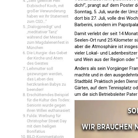
„Sehr geehrter Herr
dich!", prangt auf dem Poster de
Erzbischof Koch, mit
großer Verwunderung
Sonntag, 5. Juli, wurde der Um
haben wir Ihr Statement
dort bis 27. Juli, volle drei Wo
zum CSD…“
Barberini, sondern im Papstpal
‚Dialogpredigt‘ und
‚meditativer Tanz’
Damit verlebt der seit 14 Mon
während der Messe
Seelen-Ort rund 25 Kilometer sü
zum Magdalenenfest in
aber die Atmosphäre ist insges
München
vieler Lokal- und Ladenbesitze
Die Liturgie: das Gebet
der Kirche und Atem
und Wein aus der Region oder "T
des Geistes
Anders als sein Vorgänger Fra
Leihmutter soll
gezwungen werden,
machte und in den ausgedehnten
das Leben des
Stadtbild. Praktisch jeden Die
herzkranken Babys zu
Gärten, auf dem Tennisplatz o
beenden!
um die sich Betriebsleiter Pat
Erschütterndes Beispiel
für die Kultur des Todes:
Seniorin wurde gegen
ihren Willen euthanasiert
Fulda: Werbung für
Christopher Street Day
mit dem heiligen
Bonifatius
BILD-Kommentatorin