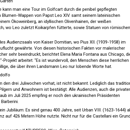
 Gärten
e kann man eine Tour im Golfcart durch die penibel gepflegten
m Blumen-Wappen von Papst Leo XIV. samt seinem lateinischen
einem Ökoweinberg, an idyllischen Olivenhainen, der weißen
h, wo Leo zuletzt Koikarpfen fütterte, sowie Statuen von römische
es Audienzsaals von Kaiser Domitian, wo Pius XII. (1939-1958) im
flucht gewährte. Von diesen historischen Fakten vor malerischer
cher sehr beeindruckt, berichtet Elena Maria Fontana aus Chicago, di
"-Projekt arbeitet. "Es ist wundervoll, den Menschen diese herrlichen
willige, die über ihren Landsmann Leo nur lobende Worte hat.
ndolfo
den drei Juliwochen vorhat, ist nicht bekannt. Lediglich das traditio
ilgern und Anwohnern ist bestätigt. Alle Audienzen, auch die private
aub im Juli 2025 empfing er noch den ukrainischen Präsidenten
 Barberini.
n Jubiläum: Es sind genau 400 Jahre, seit Urban VIII. (1623-1644) a
z auf 426 Metern Höhe nutzte. Nicht nur für die Castellani ein Grun