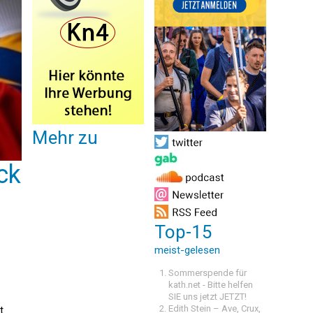
Mehr zu
ck
Top-15
meist-gelesen
Sommerspende für
kath.net - Bitte helfen
SIE uns jetzt JETZT!
Edith Stein – Ave, Crux,
t