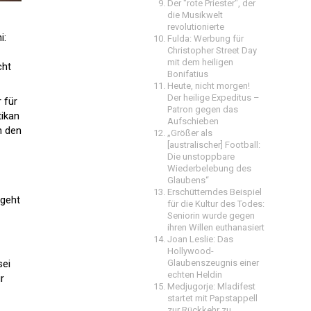
Der "rote Priester", der
die Musikwelt
revolutionierte
i:
Fulda: Werbung für
Christopher Street Day
mit dem heiligen
cht
Bonifatius
Heute, nicht morgen!
Der heilige Expeditus –
 für
Patron gegen das
tikan
Aufschieben
n den
„Größer als
[australischer] Football:
Die unstoppbare
Wiederbelebung des
Glaubens“
Erschütterndes Beispiel
 geht
für die Kultur des Todes:
Seniorin wurde gegen
ihren Willen euthanasiert
Joan Leslie: Das
Hollywood-
sei
Glaubenszeugnis einer
echten Heldin
r
Medjugorje: Mladifest
startet mit Papstappell
zur Rückkehr zu