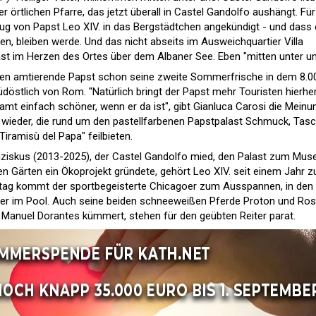
r örtlichen Pfarre, das jetzt überall in Castel Gandolfo aushängt. Für
zug von Papst Leo XIV. in das Bergstädtchen angekündigt - und dass 
chen, bleiben werde. Und das nicht abseits im Ausweichquartier Villa
ast im Herzen des Ortes über dem Albaner See. Eben "mitten unter un
aten amtierende Papst schon seine zweite Sommerfrische in dem 8.0
döstlich von Rom. "Natürlich bringt der Papst mehr Touristen hierher
amt einfach schöner, wenn er da ist", gibt Gianluca Carosi die Meinu
r wieder, die rund um den pastellfarbenen Papstpalast Schmuck, Tas
iramisù del Papa" feilbieten.
nziskus (2013-2025), der Castel Gandolfo mied, den Palast zum Mu
 Gärten ein Ökoprojekt gründete, gehört Leo XIV. seit einem Jahr 
nstag kommt der sportbegeisterte Chicagoer zum Ausspannen, in den
der im Pool. Auch seine beiden schneeweißen Pferde Proton und Ros
er Manuel Dorantes kümmert, stehen für den geübten Reiter parat.