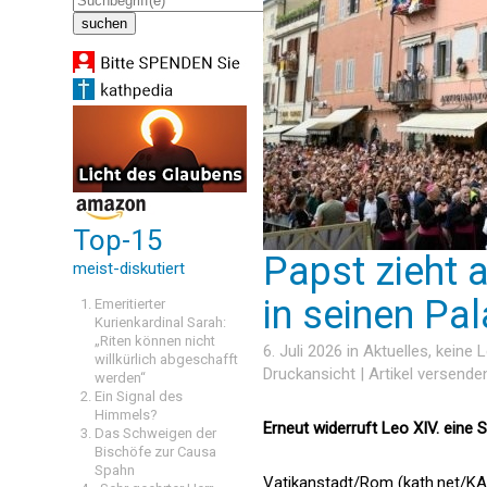
Top-15
Papst zieht 
meist-diskutiert
in seinen Pal
Emeritierter
Kurienkardinal Sarah:
„Riten können nicht
6. Juli 2026 in
Aktuelles
, keine
willkürlich abgeschafft
Druckansicht
|
Artikel versende
werden“
Ein Signal des
Himmels?
Erneut widerruft Leo XIV. eine
Das Schweigen der
Bischöfe zur Causa
Spahn
Vatikanstadt/Rom (kath.net/KAP