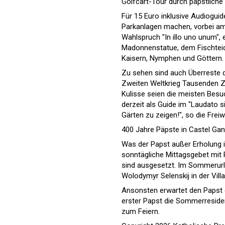
Golfcart-Tour durch päpstliche
Für 15 Euro inklusive Audioguid
Parkanlagen machen, vorbei a
Wahlspruch "In illo uno unum", 
Madonnenstatue, dem Fischteic
Kaisern, Nymphen und Göttern.
Zu sehen sind auch Überreste d
Zweiten Weltkrieg Tausenden Zu
Kulisse seien die meisten Besu
derzeit als Guide im "Laudato si
Gärten zu zeigen!", so die Frei
400 Jahre Päpste in Castel Ga
Was der Papst außer Erholung in 
sonntägliche Mittagsgebet mit P
sind ausgesetzt. Im Sommerurl
Wolodymyr Selenskij in der Villa
Ansonsten erwartet den Papst ei
erster Papst die Sommerresiden
zum Feiern.