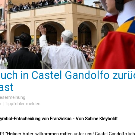
auch in Castel Gandolfo zurü
ast
 Lesermeinung
n
|
Tippfehler melden
 Symbol-Entscheidung von Franziskus - Von Sabine Kleyboldt
) "Heiliger Vater, willkommen mitten unter uns! Castel Gandolfo lieb