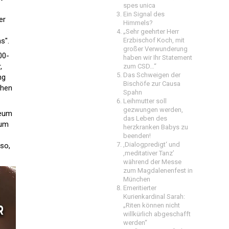
spes unica
Ein Signal des
er
Himmels?
„Sehr geehrter Herr
s".
Erzbischof Koch, mit
großer Verwunderung
00-
haben wir Ihr Statement
,
zum CSD…“
Das Schweigen der
ng
Bischöfe zur Causa
chen
Spahn
Leihmutter soll
gezwungen werden,
seum
das Leben des
zum
herzkranken Babys zu
beenden!
‚Dialogpredigt‘ und
so,
‚meditativer Tanz’
während der Messe
zum Magdalenenfest in
München
Emeritierter
Kurienkardinal Sarah:
„Riten können nicht
willkürlich abgeschafft
werden“