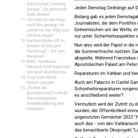
Ruhs fordert „Festung
Jeden Dienstag Gedränge auf 
Europa“: „Es geht nicht
mehr anders“
Bislang gab es jeden Dienstagab
'Du hast mir den Weg
Journalisten, die dem Pontifex 
nach Ars gezeigt; ich
Einheimischen um die Wette, im
werde Dir den Weg zum
Himmel zeigen'
nur unter Sicherheitsaspekten e
Kardinal Burke ruft zu
Nun also wird der Papst in die 
Einsatz für Ehe und
Familie auf – bis zum
die Sommerfrische nutzten. Da
Martyrium
abspielte: Während Franziskus
IRRE! - Moskauer
Apostolischen Palast am Peter
Patriarch Kyrill legitimiert
nun auch Atombombe
Reparaturen im Vatikan und hie
Frust beim Klima-
Auch am Palazzo in Castel Ga
Kleber-Jesuiten
„Größer als
Schönheitsreparaturen vorgeno
[australischer] Football:
es anschließend weiter?
Die unstoppbare
Wiederbelebung des
Vermutlich wird der Zutritt zu 
Glaubens“
wurden, der Öffentlichkeit imme
ungenutzten Gemächer 2023 "für 
auch das - von den Vatikanisc
das benachbarte Ökoprojekt "La