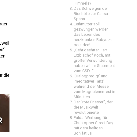
Himmels?
Das Schweigen der
Bischöfe zur Causa
Spahn
nger
Leihmutter soll
gezwungen werden,
das Leben des
herzkranken Babys zu
„weil
beenden!
n“.
„Sehr geehrter Herr
Erzbischof Koch, mit
ten
großer Verwunderung
-
haben wir Ihr Statement
zum CSD…“
r die
‚Dialogpredigt‘ und
‚meditativer Tanz’
während der Messe
zum Magdalenenfest in
München
Der "rote Priester", der
die Musikwelt
revolutionierte
Fulda: Werbung für
Christopher Street Day
mit dem heiligen
Bonifatius