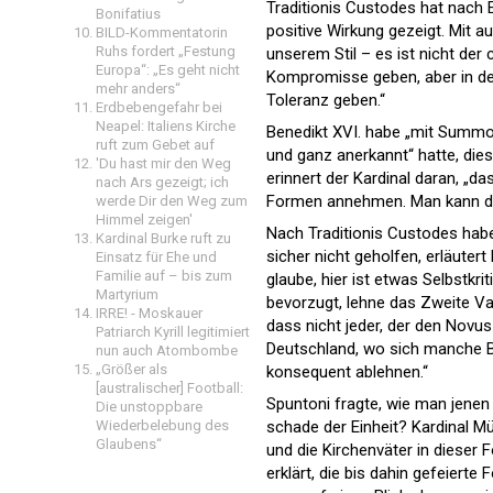
Traditionis Custodes hat nach 
Bonifatius
positive Wirkung gezeigt. Mit a
BILD-Kommentatorin
Ruhs fordert „Festung
unserem Stil – es ist nicht der 
Europa“: „Es geht nicht
Kompromisse geben, aber in de
mehr anders“
Toleranz geben.“
Erdbebengefahr bei
Neapel: Italiens Kirche
Benedikt XVI. habe „mit Summor
ruft zum Gebet auf
und ganz anerkannt“ hatte, die
'Du hast mir den Weg
erinnert der Kardinal daran, „da
nach Ars gezeigt; ich
Formen annehmen. Man kann den 
werde Dir den Weg zum
Himmel zeigen'
Nach Traditionis Custodes habe
Kardinal Burke ruft zu
sicher nicht geholfen, erläutert
Einsatz für Ehe und
Familie auf – bis zum
glaube, hier ist etwas Selbstkri
Martyrium
bevorzugt, lehne das Zweite Va
IRRE! - Moskauer
dass nicht jeder, der den Novus
Patriarch Kyrill legitimiert
Deutschland, wo sich manche B
nun auch Atombombe
„Größer als
konsequent ablehnen.“
[australischer] Football:
Spuntoni fragte, wie man jenen
Die unstoppbare
Wiederbelebung des
schade der Einheit? Kardinal Mü
Glaubens“
und die Kirchenväter in dieser
erklärt, die bis dahin gefeiert