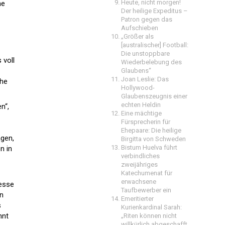
Heute, nicht morgen!
ne
Der heilige Expeditus –
Patron gegen das
Aufschieben
„Größer als
[australischer] Football:
Die unstoppbare
 voll
Wiederbelebung des
Glaubens“
Joan Leslie: Das
che
Hollywood-
Glaubenszeugnis einer
echten Heldin
n“,
Eine mächtige
Fürsprecherin für
Ehepaare: Die heilige
agen,
Birgitta von Schweden
Bistum Huelva führt
n in
verbindliches
zweijähriges
Katechumenat für
erwachsene
Messe
Taufbewerber ein
en
Emeritierter
s
Kurienkardinal Sarah:
nnt
„Riten können nicht
willkürlich abgeschafft