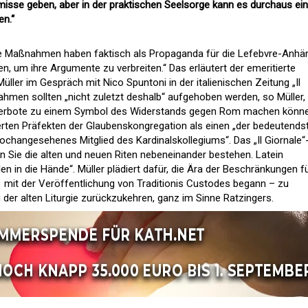
sse geben, aber in der praktischen Seelsorge kann es durchaus ein
n.“
tive Maßnahmen haben faktisch als Propaganda für die Lefebvre-Anhä
en, um ihre Argumente zu verbreiten.“ Das erläutert der emeritierte
üller im Gespräch mit Nico Spuntoni in der italienischen Zeitung „Il
nahmen sollten „nicht zuletzt deshalb“ aufgehoben werden, so Müller, 
Verbote zu einem Symbol des Widerstands gegen Rom machen könne
erten Präfekten der Glaubenskongregation als einen „der bedeutends
ochangesehenes Mitglied des Kardinalskollegiums“. Das „Il Giornale“
sen Sie die alten und neuen Riten nebeneinander bestehen. Latein
en in die Hände“. Müller plädiert dafür, die Ära der Beschränkungen fü
1 mit der Veröffentlichung von Traditionis Custodes begann – zu
 der alten Liturgie zurückzukehren, ganz im Sinne Ratzingers.