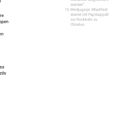
n
werden“
Medjugorje: Mladifest
startet mit Papstappell
ere
zur Rückkehr zu
uppen
Christus
en
ass
zils