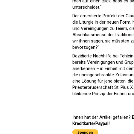
man auf einen Blick, dass es si
unterscheidet.“
Der emeritierte Präfekt der Gla
die Liturgie in der neuen Form,
und Vereinigungen zu feiern, die
Abschlussmesse der traditionel
wir ihnen sagen, sie müssten z
bevorzugen?“
Dezidierte Nachhilfe bei Fehlei
bereits Vereinigungen und Grupp
anerkennen – in Einheit mit de
die uneingeschränkte Zulassung
eine Lösung für jene bieten,
Priesterbruderschaft St. Pius X
bleibende Prinzip der Einheit u
Ihnen hat der Artikel gefallen?
B
Kreditkarte/Paypal!