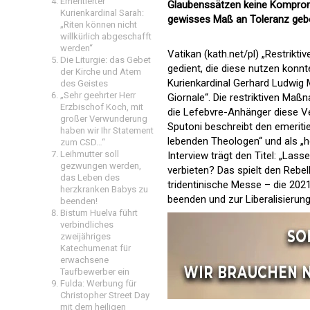
Emeritierter
Glaubenssätzen keine Kompromi
Kurienkardinal Sarah:
gewisses Maß an Toleranz gebe
„Riten können nicht
willkürlich abgeschafft
werden“
Vatikan (kath.net/pl) „Restrik
Die Liturgie: das Gebet
gedient, die diese nutzen konnt
der Kirche und Atem
Kurienkardinal Gerhard Ludwig M
des Geistes
„Sehr geehrter Herr
Giornale“. Die restriktiven Maß
Erzbischof Koch, mit
die Lefebvre-Anhänger diese 
großer Verwunderung
Sputoni beschreibt den emeriti
haben wir Ihr Statement
lebenden Theologen“ und als „h
zum CSD…“
Leihmutter soll
Interview trägt den Titel: „Las
gezwungen werden,
verbieten? Das spielt den Rebell
das Leben des
tridentinische Messe – die 202
herzkranken Babys zu
beenden und zur Liberalisierung
beenden!
Bistum Huelva führt
verbindliches
zweijähriges
Katechumenat für
erwachsene
Taufbewerber ein
Fulda: Werbung für
Christopher Street Day
mit dem heiligen