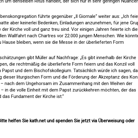
ch um denselben Ritus handelt, der sich nur in sehr geringen Nuance
ubenskongregation führte gegenüber „Il Giornale“ weiter aus: „Ich fei
 hatte aber keinerlei Bedenken, Einladungen anzunehmen, für jene Gr
 der Kirche voll und ganz treu sind. Vor einigen Jahren feierte ich die
len Wallfahrt nach Chartres vor 22.000 jungen Menschen. Wie könnt
u Hause bleiben, wenn sie die Messe in der überlieferten Form
nschätzungen gibt Müller auf Nachfrage: „Es gibt innerhalb der Kirche
en, die rechtmäßig die überlieferte Form feiern und das Konzil voll
m Papst und dem Bischofskollegium. Tatsächlich würde ich sagen, d
 dieser liturgischen Form und die Förderung der Akzeptanz des Kon
 die – nach dem Ungehorsam im Zusammenhang mit den Weihen der
. – in die volle Einheit mit dem Papst zurückkehren möchten, der das
nd das Fundament der Kirche ist.“
itte helfen Sie kath.net und spenden Sie jetzt via Überweisung oder