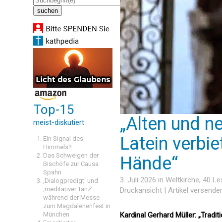
Top-15
„Alten und n
meist-diskutiert
Latein verbie
Ein Signal des
Himmels?
Das Schweigen der
Hände“
Bischöfe zur Causa
Spahn
3. Juli 2026 in
Weltkirche
, 40 L
‚Dialogpredigt‘ und
‚meditativer Tanz’
Druckansicht
|
Artikel versende
während der Messe
zum Magdalenenfest in
München
Kardinal Gerhard Müller: „Tradi