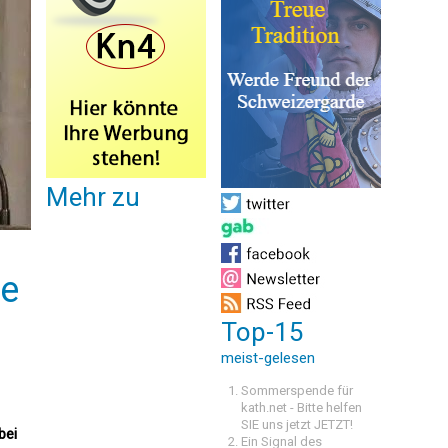
Mehr zu
ie
Top-15
meist-gelesen
Sommerspende für
kath.net - Bitte helfen
SIE uns jetzt JETZT!
bei
Ein Signal des