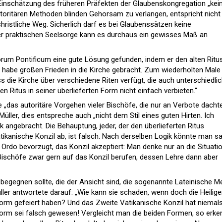
Einschätzung des früheren Präfekten der Glaubenskongregation „kei
utoritären Methoden blinden Gehorsam zu verlangen, entspricht nicht
christliche Weg. Sicherlich darf es bei Glaubenssätzen keine
r praktischen Seelsorge kann es durchaus ein gewisses Maß an
um Pontificum eine gute Lösung gefunden, indem er den alten Ritus
s habe großen Frieden in die Kirche gebracht. Zum wiederholten Male
ss die Kirche über verschiedene Riten verfügt, die auch unterschiedli
Ritus in seiner überlieferten Form nicht einfach verbieten.“
 „das autoritäre Vorgehen vieler Bischöfe, die nur an Verbote dachte
 Müller, dies entspreche auch „nicht dem Stil eines guten Hirten. Ich
tik angebracht. Die Behauptung, jeder, der den überlieferten Ritus
tikanische Konzil ab, ist falsch. Nach derselben Logik könnte man s
 Ordo bevorzugt, das Konzil akzeptiert: Man denke nur an die Situatio
ischöfe zwar gern auf das Konzil berufen, dessen Lehre dann aber
 begegnen sollte, die der Ansicht sind, die sogenannte Lateinische 
ller antwortete darauf: „Wie kann sie schaden, wenn doch die Heilig
 Form gefeiert haben? Und das Zweite Vatikanische Konzil hat niemal
e Form sei falsch gewesen! Vergleicht man die beiden Formen, so erke