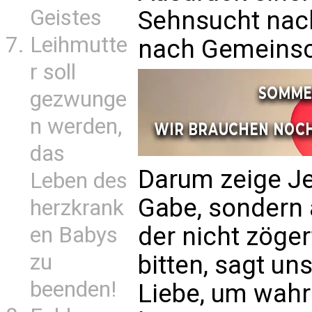
Geistes
Sehnsucht nach
Leihmutte
nach Gemeinsc
r soll
gezwunge
n werden,
das
Darum zeige Je
Leben des
Gabe, sondern a
herzkrank
der nicht zöger
en Babys
zu
bitten, sagt un
beenden!
Liebe, um wahr 