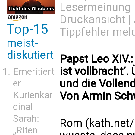
Lesermeinung
Druckansicht
|
Top-15
Tippfehler mel
meist-
diskutiert
Papst Leo XIV.:
ist vollbracht‘.
Emeritiert
und die Vollen
er
Kurienkar
Von Armin Sch
dinal
Sarah:
Rom (kath.net/
„Riten