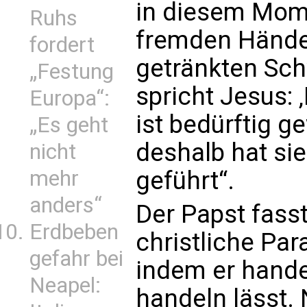
in diesem Mom
Ruhs
fremden Hände
fordert
getränkten Sc
„Festung
spricht Jesus: ‚
Europa“:
ist bedürftig 
„Es geht
deshalb hat sie
nicht
mehr
geführt“.
anders“
Der Papst fass
Erdbeben
christliche Para
gefahr bei
indem er hande
Neapel:
handeln lässt.