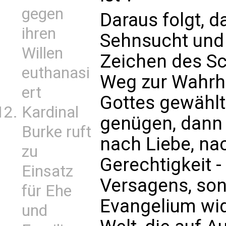
gegen
Daraus folgt, 
ihren
Sehnsucht und 
Willen
Zeichen des Sc
euthanasi
Weg zur Wahrhe
ert
Gottes gewählt 
Kardinal
genügen, dann 
Burke ruft
nach Liebe, na
zu
Gerechtigkeit -
Einsatz
Versagens, son
für Ehe
Evangelium wid
und