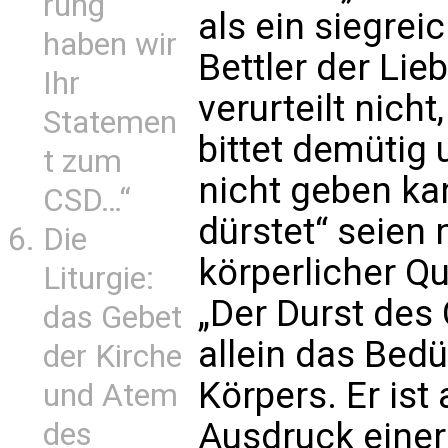
rung
als ein siegrei
haben wir
Bettler der Lieb
Ihr
verurteilt nicht,
Statemen
bittet demütig 
t zum
nicht geben ka
CSD…“
dürstet“ seien 
Die
körperlicher Qu
Liturgie:
„Der Durst des 
das Gebet
allein das Bed
der Kirche
Körpers. Er ist
und Atem
Ausdruck einer
des