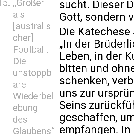
„Größer
sucht. Dieser D
als
Gott, sondern v
[australis
Die Katechese 
cher]
„In der Brüderl
Football:
Leben, in der 
Die
bitten und ohn
unstoppb
schenken, verbi
are
uns zur ursprü
Wiederbel
Seins zurückfü
ebung
geschaffen, um
des
empfangen. In 
Glaubens“