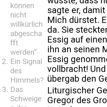
wusste, dass nu
können
sagte er, damit 
nicht
Mich dürstet. E
willkürlich
da. Sie steckt
abgescha
Essig auf eine
fft
ihn an seinen 
werden“
Essig genommen
Ein Signal
vollbracht! Und
des
übergab den Ge
Himmels?
Das
Liturgischer G
Schweige
Gregor des Gro