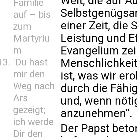
Welt, die auf 
Familie
Selbstgenügsamk
auf – bis
einer Zeit, die
zum
Leistung und E
Martyriu
Evangelium zei
m
'Du hast
Menschlichkeit
mir den
ist, was wir e
Weg nach
durch die Fähig
Ars
und, wenn nötig
gezeigt;
anzunehmen“.
ich werde
Der Papst beton
Dir den