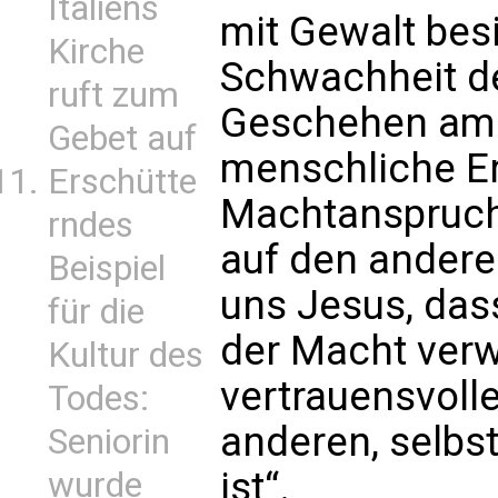
Italiens
mit Gewalt bes
Kirche
Schwachheit de
ruft zum
Geschehen am 
Gebet auf
menschliche Er
Erschütte
Machtanspruch
rndes
auf den anderen
Beispiel
uns Jesus, das
für die
der Macht verw
Kultur des
vertrauensvol
Todes:
anderen, selbst
Seniorin
ist“.
wurde