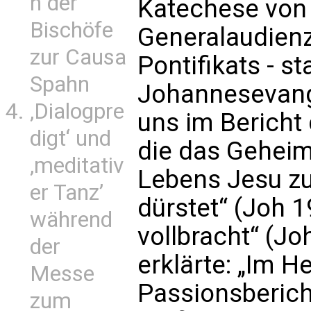
n der
Katechese von 
Bischöfe
Generalaudienz
zur Causa
Pontifikats - s
Spahn
Johannesevang
‚Dialogpre
uns im Bericht
digt‘ und
die das Geheim
‚meditativ
Lebens Jesu z
er Tanz’
dürstet“ (Joh 1
während
vollbracht“ (Jo
der
erklärte: „Im H
Messe
Passionsberich
zum