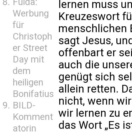
Fulda:
lernen muss un
Werbung
Kreuzeswort füh
für
menschlichen Er
Christoph
sagt Jesus, un
er Street
offenbart er s
Day mit
auch die unser
dem
genügt sich se
heiligen
allein retten. D
Bonifatius
nicht, wenn wi
BILD-
wir lernen zu e
Komment
das Wort „Es is
atorin