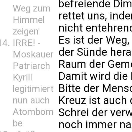
befreiende Dim
Weg zum
rettet uns, ind
Himmel
nicht entehrend
zeigen'
Es ist der Weg
IRRE! -
der Sünde hera
Moskauer
Raum der Gemei
Patriarch
Damit wird die 
Kyrill
Bitte der Mens
legitimiert
Kreuz ist auch 
nun auch
Schrei der ver
Atombom
be
noch immer na