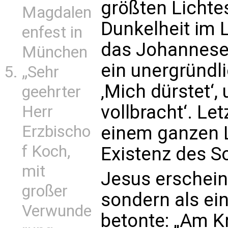
größten Lichte
Magdalen
Dunkelheit im L
enfest in
das Johannese
München
ein unergründl
„Sehr
‚Mich dürstet‘, 
geehrter
vollbracht‘. Let
Herr
Erzbischo
einem ganzen L
f Koch,
Existenz des S
mit
Jesus erschein
großer
sondern als ein
Verwunde
betonte: „Am K