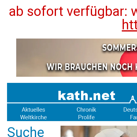
ab sofort verfügbar: 
ht
Suche