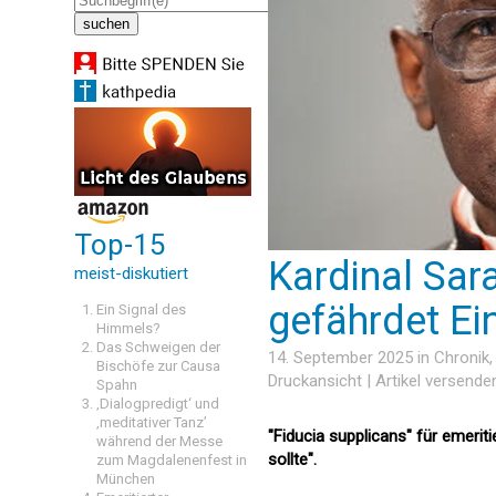
Top-15
Kardinal Sar
meist-diskutiert
gefährdet Ein
Ein Signal des
Himmels?
Das Schweigen der
14. September 2025 in
Chronik
Bischöfe zur Causa
Druckansicht
|
Artikel versende
Spahn
‚Dialogpredigt‘ und
‚meditativer Tanz’
"Fiducia supplicans" für emeri
während der Messe
sollte".
zum Magdalenenfest in
München