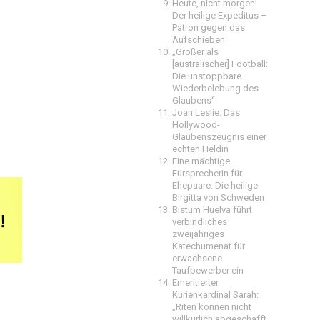
Heute, nicht morgen!
Der heilige Expeditus –
Patron gegen das
Aufschieben
„Größer als
[australischer] Football:
Die unstoppbare
Wiederbelebung des
Glaubens“
Joan Leslie: Das
Hollywood-
Glaubenszeugnis einer
echten Heldin
Eine mächtige
Fürsprecherin für
Ehepaare: Die heilige
Birgitta von Schweden
Bistum Huelva führt
verbindliches
zweijähriges
Katechumenat für
erwachsene
Taufbewerber ein
Emeritierter
Kurienkardinal Sarah:
„Riten können nicht
willkürlich abgeschafft