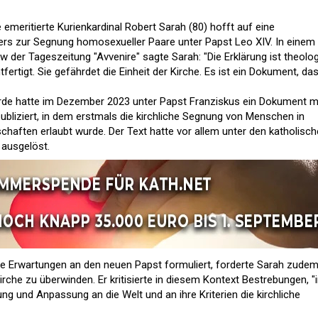
meritierte Kurienkardinal Robert Sarah (80) hofft auf eine
rs zur Segnung homosexueller Paare unter Papst Leo XIV. In einem
iew der Tageszeitung "Avvenire" sagte Sarah: "Die Erklärung ist theolo
rtigt. Sie gefährdet die Einheit der Kirche. Es ist ein Dokument, da
rde hatte im Dezember 2023 unter Papst Franziskus ein Dokument m
publiziert, in dem erstmals die kirchliche Segnung von Menschen in
chaften erlaubt wurde. Der Text hatte vor allem unter den katholisc
 ausgelöst.
ine Erwartungen an den neuen Papst formuliert, forderte Sarah zudem
irche zu überwinden. Er kritisierte in diesem Kontext Bestrebungen, "
g und Anpassung an die Welt und an ihre Kriterien die kirchliche