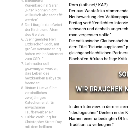
Emeritierter
Rom (kath.net/ KAP)
Kurienkardinal Sarah:
„Riten können nicht
Der aus Westafrika stammende e
willkürlich abgeschafft
Neubewertung des Vatikanpapie
werden“
Freitag veröffentlichten Interv
Die Liturgie: das Gebet
schwach und deshalb ungerechtfe
der Kirche und Atem
des Geistes
man vergessen sollte."
„Sehr geehrter Herr
Die vatikanische Glaubensbehö
Erzbischof Koch, mit
dem Titel "Fiducia supplicans" 
großer Verwunderung
gleichgeschlechtlichen Partners
haben wir Ihr Statement
Bischöfen Afrikas heftige Kritik
zum CSD…“
Leihmutter soll
gezwungen werden,
das Leben des
herzkranken Babys zu
beenden!
Bistum Huelva führt
verbindliches
zweijähriges
Katechumenat für
In dem Interview, in dem er se
erwachsene
Taufbewerber ein
"ideologisches" Denken in der K
Fulda: Werbung für
Namen einer unbedingten Öffnun
Christopher Street Day
Tradition zu verleugnen".
mit dem heiligen