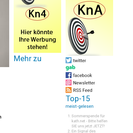
Mehr zu
Top-15
meist-gelesen
Sommerspende für
n
kath.net - Bitte helfen
SIE uns jetzt JETZT!
Ein Signal des