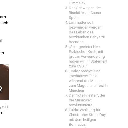
Himmels?
Das Schweigen der
Bischöfe zur Causa
 am
Spahn
gisch
Leihmutter soll
gezwungen werden,
s
das Leben des
herzkranken Babys zu
it
beenden!
„Sehr geehrter Herr
Erzbischof Koch, mit
hen
großer Verwunderung
haben wir Ihr Statement
zum CSD…“
‚Dialogpredigt‘ und
‚meditativer Tanz’
während der Messe
zum Magdalenenfest in
München
Der "rote Priester", der
die Musikwelt
revolutionierte
, ein
Fulda: Werbung für
im
Christopher Street Day
mit dem heiligen
Bonifatius