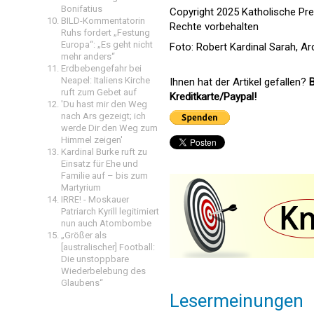
Bonifatius
Copyright 2025 Katholische Pr
BILD-Kommentatorin
Rechte vorbehalten
Ruhs fordert „Festung
Europa“: „Es geht nicht
Foto: Robert Kardinal Sarah, Ar
mehr anders“
Erdbebengefahr bei
Neapel: Italiens Kirche
Ihnen hat der Artikel gefallen?
B
ruft zum Gebet auf
Kreditkarte/Paypal!
'Du hast mir den Weg
nach Ars gezeigt; ich
werde Dir den Weg zum
Himmel zeigen'
Kardinal Burke ruft zu
Einsatz für Ehe und
Familie auf – bis zum
Martyrium
IRRE! - Moskauer
Patriarch Kyrill legitimiert
nun auch Atombombe
„Größer als
[australischer] Football:
Die unstoppbare
Wiederbelebung des
Glaubens“
Lesermeinungen