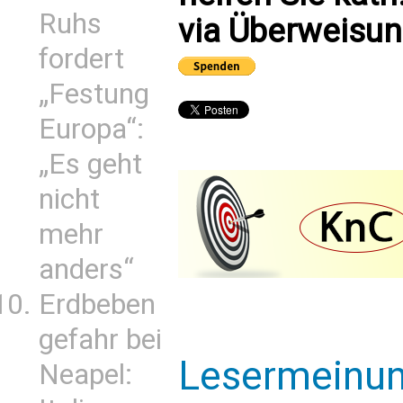
Ruhs
via Überweisun
fordert
„Festung
Europa“:
„Es geht
nicht
mehr
anders“
Erdbeben
gefahr bei
Lesermeinu
Neapel: