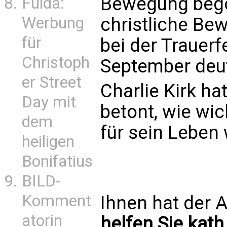
Bewegung begon
Fulda:
Werbung
christliche Be
für
bei der Trauerf
Christoph
September deu
er Street
Charlie Kirk ha
Day mit
betont, wie wic
dem
für sein Leben
heiligen
Bonifatius
BILD-
Komment
Ihnen hat der A
atorin
helfen Sie kath