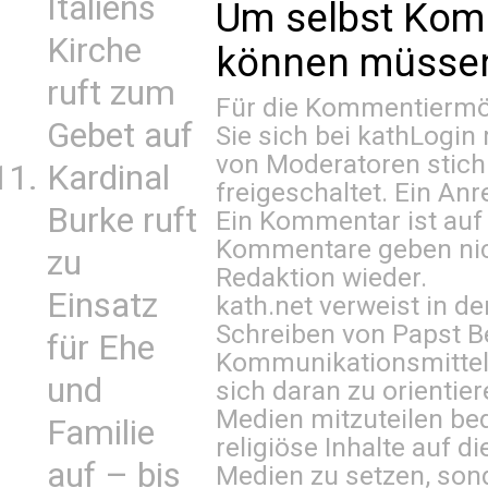
Italiens
Um selbst Kom
Kirche
können müssen 
ruft zum
Für die Kommentiermög
Gebet auf
Sie sich bei
kathLogin 
von Moderatoren stich
Kardinal
freigeschaltet. Ein Anr
Burke ruft
Ein Kommentar ist auf
Kommentare geben nic
zu
Redaktion wieder.
Einsatz
kath.net verweist in
Schreiben von Papst B
für Ehe
Kommunikationsmittel 
und
sich daran zu orientie
Medien mitzuteilen be
Familie
religiöse Inhalte auf 
auf – bis
Medien zu setzen, sond