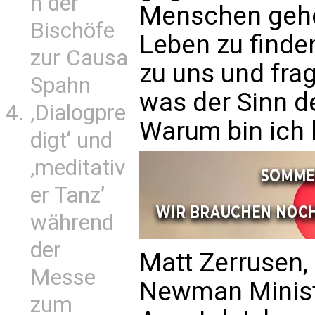
n der
Menschen gehol
Bischöfe
Leben zu find
zur Causa
zu uns und fra
Spahn
was der Sinn d
‚Dialogpre
Warum bin ich h
digt‘ und
‚meditativ
er Tanz’
während
der
Matt Zerrusen,
Messe
Newman Ministr
zum