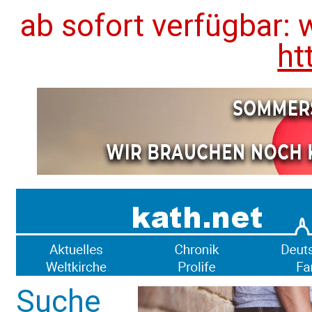
ab sofort verfügbar: 
ht
Suche