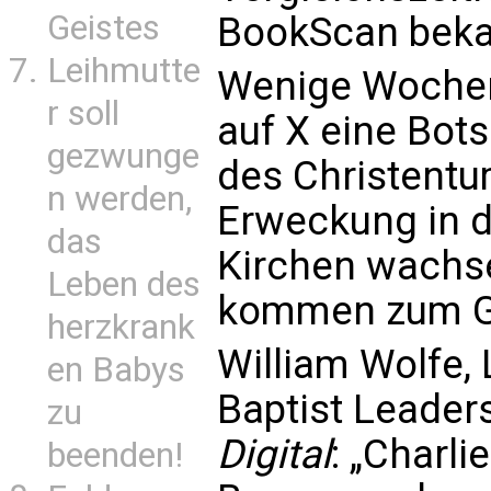
Geistes
BookScan bek
Leihmutte
Wenige Wochen
r soll
auf X eine Bot
gezwunge
des Christentum
n werden,
Erweckung in de
das
Kirchen wachs
Leben des
kommen zum Gl
herzkrank
William Wolfe, 
en Babys
Baptist Leader
zu
Digital
: „Charli
beenden!