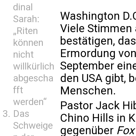
dinal
Washington D.C
Sarah:
Viele Stimmen 
„Riten
bestätigen, das
können
Ermordung von 
nicht
September eine
willkürlich
den USA gibt, 
abgescha
Menschen.
fft
werden“
Pastor Jack Hi
Das
Chino Hills in 
Schweige
gegenüber
Fox