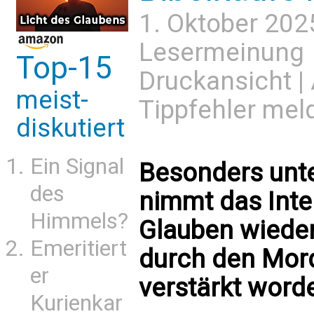
1. Oktober 202
Lesermeinung
Top-15
Druckansicht
|
meist-
Tippfehler mel
diskutiert
Ein Signal
Besonders unt
des
nimmt das Inte
Himmels?
Glauben wieder
Emeritiert
durch den Mord
er
verstärkt word
Kurienkar