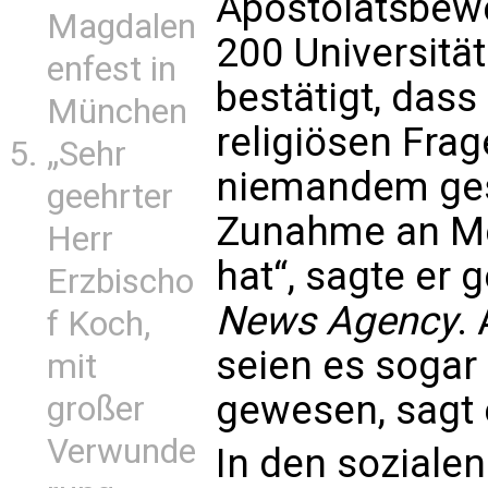
Apostolatsbewe
Magdalen
200 Universität
enfest in
bestätigt, dass
München
religiösen Fra
„Sehr
niemandem gesp
geehrter
Zunahme an Me
Herr
hat“, sagte er
Erzbischo
News Agency
.
f Koch,
seien es sogar
mit
gewesen, sagt 
großer
Verwunde
In den sozialen