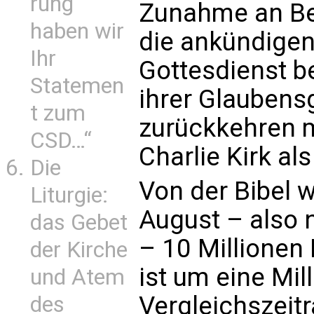
rung
Zunahme an Be
haben wir
die ankündigen
Ihr
Gottesdienst b
Statemen
ihrer Glauben
t zum
zurückkehren 
CSD…“
Charlie Kirk als
Die
Von der Bibel 
Liturgie:
August – also 
das Gebet
– 10 Millionen
der Kirche
ist um eine Mil
und Atem
Vergleichszeitr
des