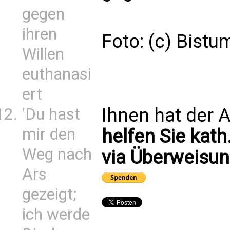
gegen
ihren
Foto: (c) Bistu
Willen
euthanasi
ert
Ihnen hat der A
'Du hast
mir den
helfen Sie kath
Weg nach
via Überweisun
Ars
gezeigt;
ich werde