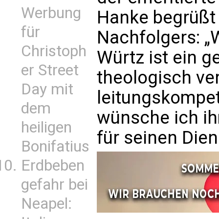
Werbung
Hanke begrüßt 
für
Nachfolgers: „
Christoph
Würtz ist ein ge
er Street
theologisch ver
Day mit
leitungskompet
dem
wünsche ich ih
heiligen
für seinen Dien
Bonifatius
Erdbeben
gefahr bei
Neapel: