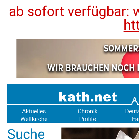
ab sofort verfügbar: 
ht
Suche