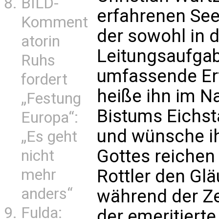
BILD-
erfahrenen See
Komment
der sowohl in d
atorin
Leitungsaufgab
Ruhs
umfassende Erf
fordert
heiße ihn im 
„Festung
Bistums Eichst
Europa“:
und wünsche ih
„Es geht
Gottes reichen
nicht
mehr
Rottler den Glä
anders“
während der Ze
Fulda:
der emeritiert