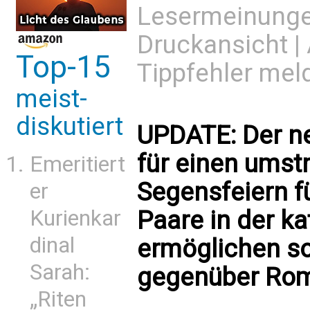
Lesermeinung
Druckansicht
|
Top-15
Tippfehler mel
meist-
diskutiert
UPDATE: Der n
für einen umstri
Emeritiert
Segensfeiern f
er
Kurienkar
Paare in der k
dinal
ermöglichen sol
Sarah:
gegenüber Rom 
„Riten