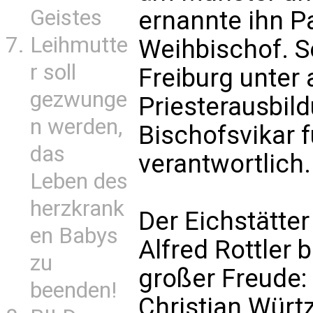
Geistes
ernannte ihn P
Leihmutte
Weihbischof. S
r soll
Freiburg unter
gezwunge
Priesterausbil
n werden,
Bischofsvikar 
das
verantwortlich.
Leben des
herzkrank
Der Eichstätte
en Babys
Alfred Rottler 
zu
großer Freude:
beenden!
Christian Würt