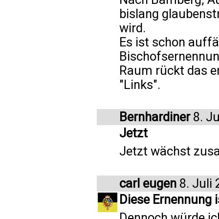
bislang glaubenst
wird.
Es ist schon auffäl
Bischofsernennun
Raum rückt das e
"Links".
Bernhardiner
8. Ju
Jetzt
Jetzt wächst zus
carl eugen
8. Juli
Diese Ernennung i
Dennoch würde ich