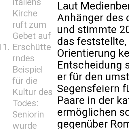
Italiens
Laut Medienberi
Kirche
Anhänger des 
ruft zum
und stimmte 20
Gebet auf
das feststellt
Erschütte
Orientierung k
rndes
Entscheidung s
Beispiel
er für den umstr
für die
Segensfeiern f
Kultur des
Paare in der k
Todes:
ermöglichen sol
Seniorin
gegenüber Rom 
wurde