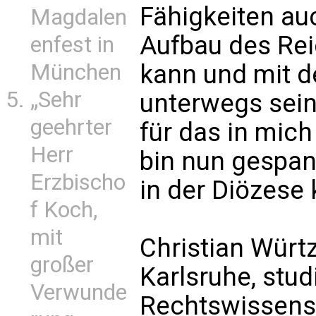
Fähigkeiten auc
Magdalen
Aufbau des Rei
enfest in
München
kann und mit 
„Sehr
unterwegs sein
geehrter
für das in mic
Herr
bin nun gespan
Erzbischo
in der Diözese
f Koch,
mit
Christian Würt
großer
Karlsruhe, stud
Verwunde
Rechtswissens