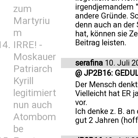
irgendjemandem "z
zum
andere Gründe. Sch
Martyriu
denn auch an der S
m
hat, können sie Z
Beitrag leisten.
IRRE! -
Moskauer
serafina
10. Juli 
Patriarch
@ JP2B16: GEDU
Kyrill
Der Mensch denkt 
legitimiert
Vielleicht hat ER
vor.
nun auch
Ich denke z. B. an
Atombom
gut 2 Jahren (hoff
be