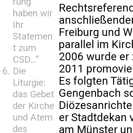
rung
Rechtsreferend
haben wir
anschließende
Ihr
Freiburg und W
Statemen
parallel im Kirch
t zum
2006 wurde er 
CSD…“
2011 promovier
Die
Es folgten Tätig
Liturgie:
Gengenbach so
das Gebet
Diözesanrichte
der Kirche
er Stadtdekan 
und Atem
am Münster un
des