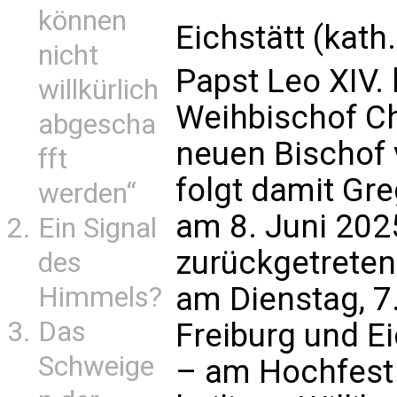
können
Eichstätt (kath
nicht
Papst Leo XIV. 
willkürlich
Weihbischof Ch
abgescha
neuen Bischof 
fft
folgt damit Gr
werden“
am 8. Juni 20
Ein Signal
zurückgetreten
des
am Dienstag, 7.
Himmels?
Das
Freiburg und E
Schweige
– am Hochfest