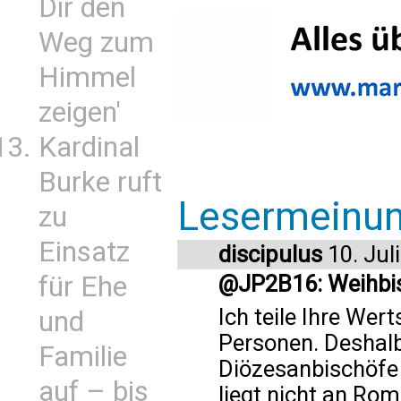
Dir den
Weg zum
Himmel
zeigen'
Kardinal
Burke ruft
Lesermeinu
zu
Einsatz
discipulus
10. Jul
für Ehe
@JP2B16: Weihbi
Ich teile Ihre Wer
und
Personen. Deshalb
Familie
Diözesanbischöfe 
auf – bis
liegt nicht an Rom