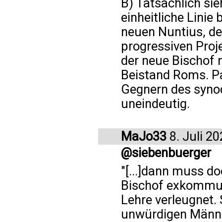
B) Tatsächlich sie
einheitliche Linie
neuen Nuntius, de
progressiven Proj
der neue Bischof 
Beistand Roms. Pa
Gegnern des synod
uneindeutig.
MaJo33
8. Juli 2
@siebenbuerger
"[...]dann muss do
Bischof exkommuni
Lehre verleugnet.
unwürdigen Männer