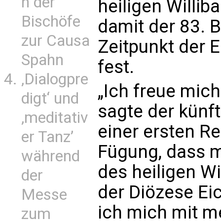
n der
heiligen Williba
Bischöfe
damit der 83. B
zur Causa
Zeitpunkt der 
Spahn
fest.
‚Dialogpre
„Ich freue mic
digt‘ und
sagte der künft
‚meditativ
einer ersten Re
er Tanz’
Fügung, dass 
während
des heiligen Wi
der
der Diözese Eic
Messe
ich mich mit m
zum