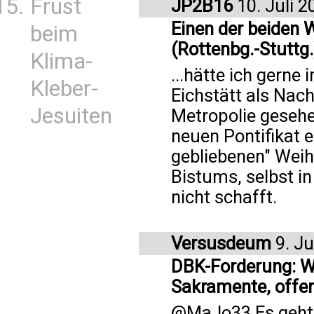
Frust
JP2B16
10. Juli 2
Einen der beiden
beim
(Rottenbg.-Stuttg.
Klima-
...hätte ich gern
Kleber-
Eichstätt als Nach
Jesuiten
Metropolie gesehe
neuen Pontifikat e
gebliebenen" Weih
Bistums, selbst in
nicht schafft.
Versusdeum
9. Ju
DBK-Forderung: We
Sakramente, offen
@MaJo33 Es geht