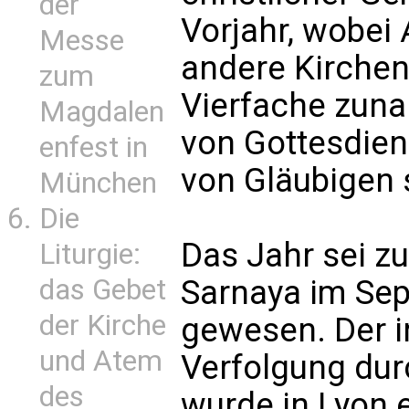
der
Vorjahr, wobei 
Messe
andere Kirchen
zum
Vierfache zun
Magdalen
von Gottesdie
enfest in
von Gläubigen 
München
Die
Das Jahr sei 
Liturgie:
das Gebet
Sarnaya im Se
der Kirche
gewesen. Der ir
und Atem
Verfolgung dur
des
wurde in Lyon 