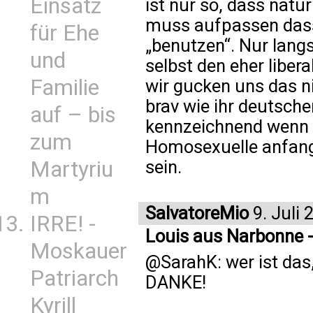
Einsatz
ist nur so, dass natü
muss aufpassen dass 
für Ehe
„benutzen“. Nur lang
und
selbst den eher liber
Familie
wir gucken uns das ni
brav wie ihr deutsche
auf – bis
kennzeichnend wenn 
zum
Homosexuelle anfange
Martyriu
sein.
m
SalvatoreMio
9. Juli 
IRRE! -
Louis aus Narbonne -
Moskauer
@SarahK: wer ist das, 
Patriarch
DANKE!
Kyrill