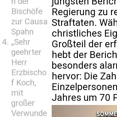
jüngsten Beric
n der
Regierung zu re
Bischöfe
zur Causa
Straftaten. Wä
Spahn
christliches E
„Sehr
Großteil der e
geehrter
hebt der Beric
Herr
besonders ala
Erzbischo
hervor: Die Zah
f Koch,
Einzelpersonen
mit
Jahres um 70 P
großer
Verwunde