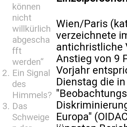
können
nicht
Wien/Paris (ka
willkürlich
verzeichnete i
abgescha
antichristliche
fft
Anstieg von 9
werden“
Vorjahr entspri
Ein Signal
Dienstag die i
des
"Beobachtungss
Himmels?
Diskriminierun
Das
Europa" (OIDAC
Schweige