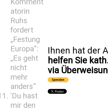
Komment
atorin
Ruhs
fordert
„Festung
Europa“:
Ihnen hat der A
„Es geht
helfen Sie kath
nicht
via Überweisun
mehr
anders“
'Du hast
mir den