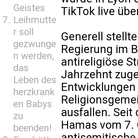
Geistes
TikTok live üb
Leihmutte
r soll
Generell stellt
gezwunge
Regierung im Be
n werden,
antireligiöse St
das
Jahrzehnt zug
Leben des
Entwicklungen 
herzkrank
Religionsgemei
en Babys
ausfallen. Sei
zu
Hamas vom 7. 
beenden!
antisemitische 