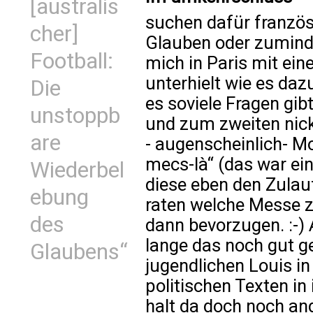
[australis
suchen dafür franzö
cher]
Glauben oder zuminde
Football:
mich in Paris mit ein
unterhielt wie es da
Die
es soviele Fragen gib
unstoppb
und zum zweiten nick
are
- augenscheinlich- M
mecs-là“ (das war ein
Wiederbel
diese eben den Zulau
ebung
raten welche Messe 
des
dann bevorzugen. :-)
lange das noch gut 
Glaubens“
jugendlichen Louis in
politischen Texten in
halt da doch noch an