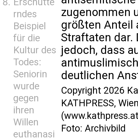
Erschütte
zugenommen un
rndes
größten Anteil 
Beispiel
Straftaten dar.
für die
jedoch, dass au
Kultur des
antimuslimisch
Todes:
Seniorin
deutlichen Ans
wurde
Copyright 2026 Ka
gegen
KATHPRESS, Wien,
ihren
(www.kathpress.at
Willen
Foto: Archivbild
euthanasi