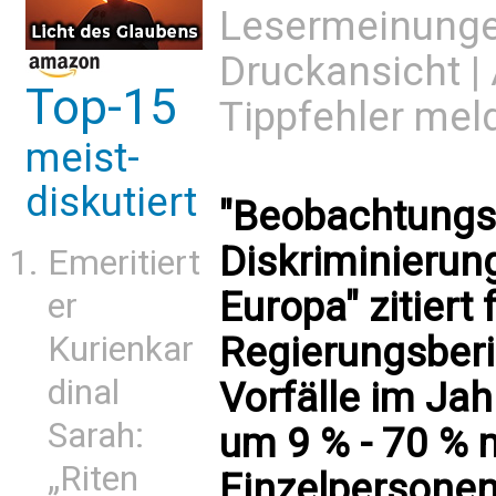
Lesermeinung
Druckansicht
|
Top-15
Tippfehler mel
meist-
diskutiert
"Beobachtungss
Diskriminierun
Emeritiert
Europa" zitiert
er
Kurienkar
Regierungsberic
dinal
Vorfälle im Ja
Sarah:
um 9 % - 70 % 
„Riten
Einzelpersonen