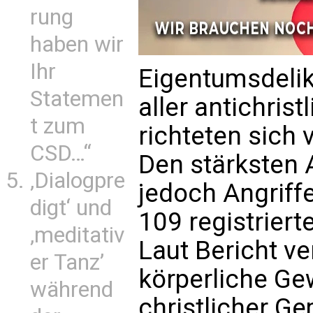
rung
haben wir
Ihr
Eigentumsdeli
Statemen
aller antichris
t zum
richteten sich
CSD…“
Den stärksten 
‚Dialogpre
jedoch Angriff
digt‘ und
109 registriert
‚meditativ
Laut Bericht ve
er Tanz’
körperliche Ge
während
christlicher G