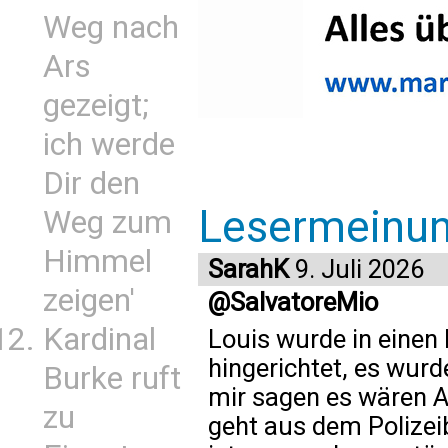
Weg nach
Ars
gezeigt;
ich werde
Dir den
Lesermeinu
Weg zum
Himmel
SarahK
9. Juli 2026
zeigen'
@SalvatoreMio
Kardinal
Louis wurde in einen 
hingerichtet, es wur
Burke ruft
mir sagen es wären A
zu
geht aus dem Polizeib