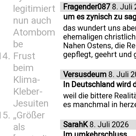
Fragender087
8. Juli
legitimiert
um es zynisch zu sa
nun auch
das wundert uns aber
Atombom
ehemaligen christlic
be
Nahen Ostens, die Rel
gepflegt, geehrt und g
Frust
beim
Versusdeum
8. Juli 
Klima-
In Deutschland wird d
Kleber-
weil die bittere Real
Jesuiten
es manchmal in herze
„Größer
SarahK
8. Juli 2026
als
Im umkehrschluss